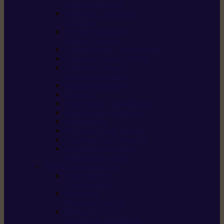
/ débroussailleuses
Souffleurs / aspirateurs
de feuilles
Perches élagueuses /
perches d’élagage
CombiSystème / MultiSystème
Tondeuses robots iMOW®
Tondeuses à gazon /
tondeuses mulching
Tracteurs tondeuses
Broyeurs
Motoculteurs / motobineuses
Pulvérisateurs / atomiseurs
Scarificateurs
Nettoyeurs haute pression
Aspirateurs eau / poussière
Tronçonneuse à pierre /
tronçonneuse à béton
Produits consommables
Huiles moteur /
huile-de-chaîne
Détergents /
Produits d’entretien
Bidons d’essence /
systèmes de remplissage