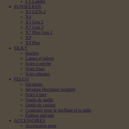
ET-Lander
SUNSEEKER
X3 GEN-2
X4
X5 Gen 2
X7 Gen 2
X7 Plus Gen 2
X9
X9 Plus
SILKY
Haches
Lames et pièces
Scies à perche
Scies fixes
Scies pliantes
FELCO
Sécateurs
Sécateur électrique portable
Scies à tirer
Outils de jardin
Outils de cuisine
Couteaux pour le greffage et la taille
Édition spéciale
ACCESSOIRES
Accessoires pour