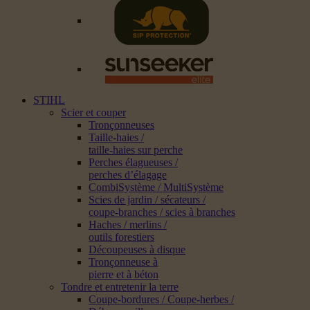
STIHL
Scier et couper
Tronçonneuses
Taille-haies /
taille-haies sur perche
Perches élagueuses /
perches d’élagage
CombiSystème / MultiSystème
Scies de jardin / sécateurs /
coupe-branches / scies à branches
Haches / merlins /
outils forestiers
Découpeuses à disque
Tronçonneuse à
pierre et à béton
Tondre et entretenir la terre
Coupe-bordures / Coupe-herbes /