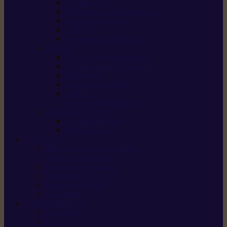
Scarificateurs
Motoculteurs / motobineuses
Tracteurs tondeuses
Tarières
Atomiseurs / pulvérisateurs
Nettoyer
Nettoyeurs haute pression
Aspirateurs eau / poussière
Balayeuses
Broyeurs de végétaux
Souffleurs /
Aspirateurs de feuilles
Approvisionnement
Gestion d’énergie
Pompes à eau
ETESIA
Machine à brosser et scarifier
les mauvaises herbes
Tondeuses tout-terrain
Tondeuses autoportées
Tondeuses à gazon
ET-Lander
SUNSEEKER
X3 GEN-2
X4