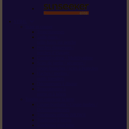
STIHL
Scier et couper
Tronçonneuses
Taille-haies /
taille-haies sur perche
Perches élagueuses /
perches d’élagage
CombiSystème / MultiSystème
Scies de jardin / sécateurs /
coupe-branches / scies à branches
Haches / merlins /
outils forestiers
Découpeuses à disque
Tronçonneuse à
pierre et à béton
Tondre et entretenir la terre
Coupe-bordures / Coupe-herbes /
Débroussailleuses
Tondeuses robots iMOW®
Tondeuses à gazon
Tondeuses mulching