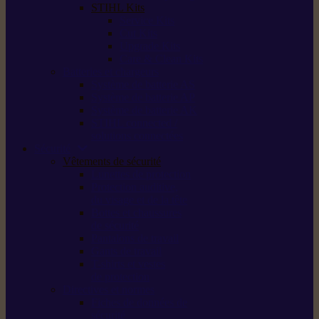
STIHL Kits
Service Kits
Cut Kits
Upgrade Kits
Care & Clean Kits
Batteries et chargeurs
Système de batterie AS
Système de batterie AP
Système de batterie AK
STIHL connected /
solutions connectées
Sécurité
Vêtements de sécurité
Lunettes de protection
Protection auditive,
du visage et de la tête
Bottes et chaussures
de sécurité
Pantalons de travail
Gants de travail
T-shirts et vestes
de protection
Directives et normes
Fiches de données de
sécurité