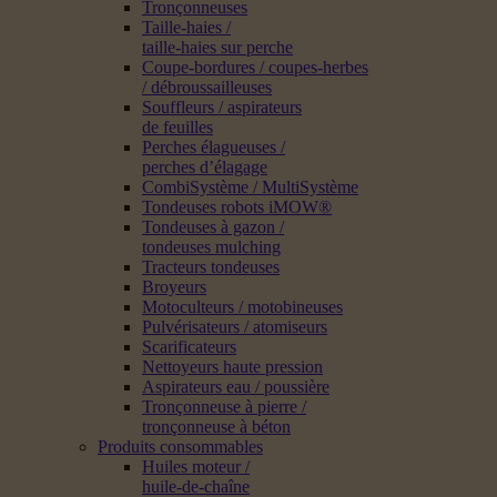
Tronçonneuses
Taille-haies /
taille-haies sur perche
Coupe-bordures / coupes-herbes
/ débroussailleuses
Souffleurs / aspirateurs
de feuilles
Perches élagueuses /
perches d’élagage
CombiSystème / MultiSystème
Tondeuses robots iMOW®
Tondeuses à gazon /
tondeuses mulching
Tracteurs tondeuses
Broyeurs
Motoculteurs / motobineuses
Pulvérisateurs / atomiseurs
Scarificateurs
Nettoyeurs haute pression
Aspirateurs eau / poussière
Tronçonneuse à pierre /
tronçonneuse à béton
Produits consommables
Huiles moteur /
huile-de-chaîne