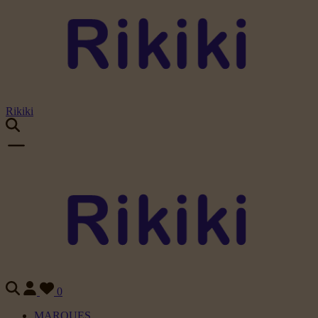
Rikiki
0
MARQUES