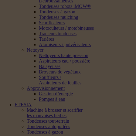
Débroussailleuses
Tondeuses robots iMOW®
Tondeuses à gazon
Tondeuses mulching
Scarificateurs
Motoculteurs / motobineuses
Tracteurs tondeuses
Tarières
Atomiseurs / pulvérisateurs
Nettoyer
Nettoyeurs haute pression
Aspirateurs eau / poussière
Balayeuses
Broyeurs de végétaux
Souffleurs /
Aspirateurs de feuilles
Approvisionnement
Gestion d’énergie
Pompes à eau
ETESIA
Machine à brosser et scarifier
les mauvaises herbes
Tondeuses tout-terrain
Tondeuses autoportées
Tondeuses à gazon