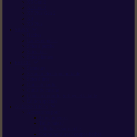
X5 Gen 2
X7 Gen 2
X7 Plus Gen 2
X9
X9 Plus
SILKY
Haches
Lames et pièces
Scies à perche
Scies fixes
Scies pliantes
FELCO
Sécateurs
Sécateur électrique portable
Scies à tirer
Outils de jardin
Outils de cuisine
Couteaux pour le greffage et la taille
Édition spéciale
ACCESSOIRES
Accessoires pour
Tronçonneuses
Taille-haies /
taille-haies sur perche
Coupe-bordures / coupes-herbes