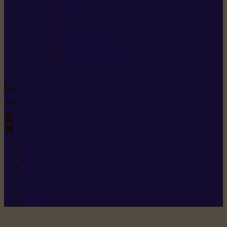
Carburants spéciaux
Directives sur les vibrations
Classes de protection
contre les coupures
Protection auditive
Classes de poussière
Caractéristiques des
vêtements de sécurité
0
+352 26 15 26
Contact
Demande de produit
Ressources
Menu 1
Menu 2