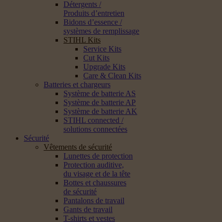
Détergents /
Produits d’entretien
Bidons d’essence /
systèmes de remplissage
STIHL Kits
Service Kits
Cut Kits
Upgrade Kits
Care & Clean Kits
Batteries et chargeurs
Système de batterie AS
Système de batterie AP
Système de batterie AK
STIHL connected /
solutions connectées
Sécurité
Vêtements de sécurité
Lunettes de protection
Protection auditive,
du visage et de la tête
Bottes et chaussures
de sécurité
Pantalons de travail
Gants de travail
T-shirts et vestes