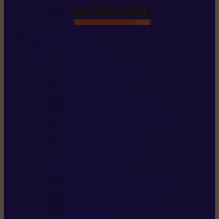
STIHL
Scier et couper
Tronçonneuses
Taille-haies /
taille-haies sur perche
Perches élagueuses /
perches d’élagage
CombiSystème / MultiSystème
Scies de jardin / sécateurs /
coupe-branches / scies à branches
Haches / merlins /
outils forestiers
Découpeuses à disque
Tronçonneuse à
pierre et à béton
Tondre et entretenir la terre
Coupe-bordures / Coupe-herbes /
Débroussailleuses
Tondeuses robots iMOW®
Tondeuses à gazon
Tondeuses mulching