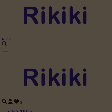
Rikiki
0
MARQUES