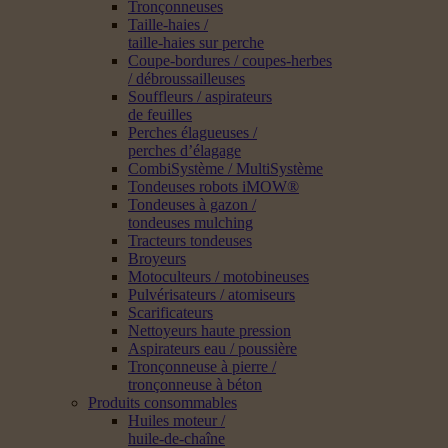
Tronçonneuses
Taille-haies /
taille-haies sur perche
Coupe-bordures / coupes-herbes
/ débroussailleuses
Souffleurs / aspirateurs
de feuilles
Perches élagueuses /
perches d’élagage
CombiSystème / MultiSystème
Tondeuses robots iMOW®
Tondeuses à gazon /
tondeuses mulching
Tracteurs tondeuses
Broyeurs
Motoculteurs / motobineuses
Pulvérisateurs / atomiseurs
Scarificateurs
Nettoyeurs haute pression
Aspirateurs eau / poussière
Tronçonneuse à pierre /
tronçonneuse à béton
Produits consommables
Huiles moteur /
huile-de-chaîne