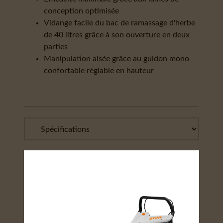
conception optimisée
Vidange facile du bac de ramassage d'herbe
de 40 litres grâce à son ouverture en deux
parties
Manipulation aisée grâce au guidon mono
confortable réglable en hauteur