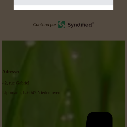
Contenu par
Adresse:
42, rue Gabriel
Lippmann, L-6947 Niederanven