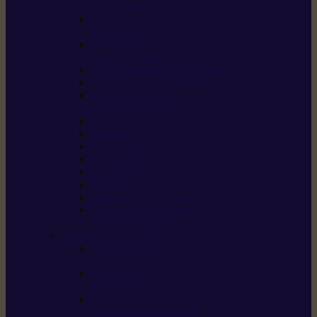
/ débroussailleuses
Souffleurs / aspirateurs
de feuilles
Perches élagueuses /
perches d’élagage
CombiSystème / MultiSystème
Tondeuses robots iMOW®
Tondeuses à gazon /
tondeuses mulching
Tracteurs tondeuses
Broyeurs
Motoculteurs / motobineuses
Pulvérisateurs / atomiseurs
Scarificateurs
Nettoyeurs haute pression
Aspirateurs eau / poussière
Tronçonneuse à pierre /
tronçonneuse à béton
Produits consommables
Huiles moteur /
huile-de-chaîne
Détergents /
Produits d’entretien
Bidons d’essence /
systèmes de remplissage