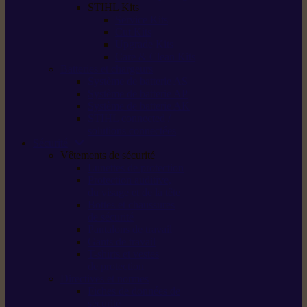
STIHL Kits
Service Kits
Cut Kits
Upgrade Kits
Care & Clean Kits
Batteries et chargeurs
Système de batterie AS
Système de batterie AP
Système de batterie AK
STIHL connected /
solutions connectées
Sécurité
Vêtements de sécurité
Lunettes de protection
Protection auditive,
du visage et de la tête
Bottes et chaussures
de sécurité
Pantalons de travail
Gants de travail
T-shirts et vestes
de protection
Directives et normes
Fiches de données de
sécurité