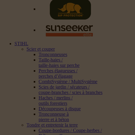
STIHL
Scier et couper
Tronçonneuses
Taille-haies /
taille-haies sur perche
Perches élagueuses /
perches d’élagage
CombiSystème / MultiSystème
Scies de jardin / sécateurs /
coupe-branches / scies à branches
Haches / merlins /
outils forestiers
Découpeuses à disque
Tronçonneuse à
pierre et à béton
Tondre et entretenir la terre
Coupe-bordures / Coupe-herbes /