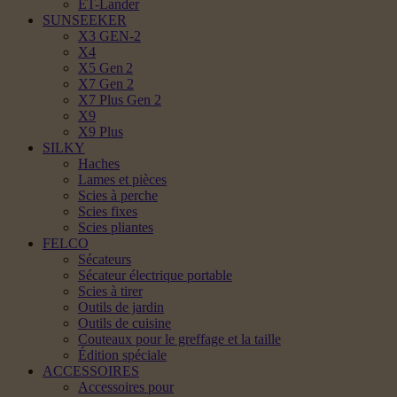
ET-Lander
SUNSEEKER
X3 GEN-2
X4
X5 Gen 2
X7 Gen 2
X7 Plus Gen 2
X9
X9 Plus
SILKY
Haches
Lames et pièces
Scies à perche
Scies fixes
Scies pliantes
FELCO
Sécateurs
Sécateur électrique portable
Scies à tirer
Outils de jardin
Outils de cuisine
Couteaux pour le greffage et la taille
Édition spéciale
ACCESSOIRES
Accessoires pour