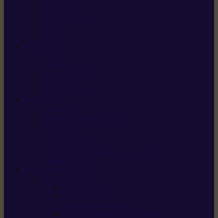
X5 Gen 2
X7 Gen 2
X7 Plus Gen 2
X9
X9 Plus
SILKY
Haches
Lames et pièces
Scies à perche
Scies fixes
Scies pliantes
FELCO
Sécateurs
Sécateur électrique portable
Scies à tirer
Outils de jardin
Outils de cuisine
Couteaux pour le greffage et la taille
Édition spéciale
ACCESSOIRES
Accessoires pour
Tronçonneuses
Taille-haies /
taille-haies sur perche
Coupe-bordures / coupes-herbes