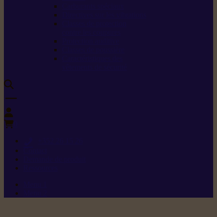
Carburants spéciaux
Directives sur les vibrations
Classes de protection
contre les coupures
Protection auditive
Classes de poussière
Caractéristiques des
vêtements de sécurité
0
+352 26 15 26
Contact
Demande de produit
Ressources
Menu 1
Menu 2