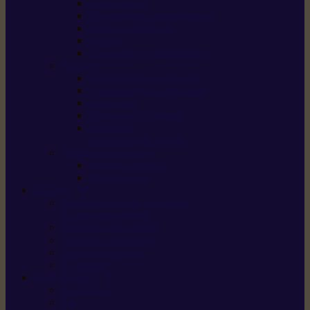
Scarificateurs
Motoculteurs / motobineuses
Tracteurs tondeuses
Tarières
Atomiseurs / pulvérisateurs
Nettoyer
Nettoyeurs haute pression
Aspirateurs eau / poussière
Balayeuses
Broyeurs de végétaux
Souffleurs /
Aspirateurs de feuilles
Approvisionnement
Gestion d’énergie
Pompes à eau
ETESIA
Machine à brosser et scarifier
les mauvaises herbes
Tondeuses tout-terrain
Tondeuses autoportées
Tondeuses à gazon
ET-Lander
SUNSEEKER
X3 GEN-2
X4