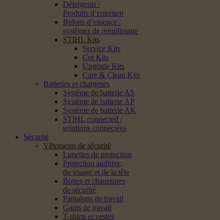
Détergents /
Produits d’entretien
Bidons d’essence /
systèmes de remplissage
STIHL Kits
Service Kits
Cut Kits
Upgrade Kits
Care & Clean Kits
Batteries et chargeurs
Système de batterie AS
Système de batterie AP
Système de batterie AK
STIHL connected /
solutions connectées
Sécurité
Vêtements de sécurité
Lunettes de protection
Protection auditive,
du visage et de la tête
Bottes et chaussures
de sécurité
Pantalons de travail
Gants de travail
T-shirts et vestes