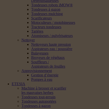
Débroussailleuses
Tondeuses robots iMOW®
Tondeuses à gazon
Tondeuses mulching
Scarificateurs
Motoculteurs / motobineuses
Tracteurs tondeuses
Tarières
Atomiseurs / pulvérisateurs
Nettoyer
Nettoyeurs haute pression
Aspirateurs eau / poussière
Balayeuses
Broyeurs de végétaux
Souffleurs /
Aspirateurs de feuilles
Approvisionnement
Gestion d’énergie
Pompes à eau
ETESIA
Machine à brosser et scarifier
les mauvaises herbes
Tondeuses tout-terrain
Tondeuses autoportées
Tondeuses à gazon