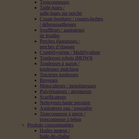
Tronçonneuses
Taille-haies /
taille-haies sur perche
Coupe-bordures / coupes-herbes
/ débroussailleuses
Souffleurs / aspirateurs
de feuilles
Perches élagueuses /
perches d’élagage
CombiSystème / MultiSystème
Tondeuses robots iMOW®
Tondeuses à gazon /
tondeuses mulching
Tracteurs tondeuses
Broyeurs
Motoculteurs / motobineuses
Pulvérisateurs / atomiseurs
Scarificateurs
Nettoyeurs haute pression
Aspirateurs eau / poussière
Tronçonneuse à pierre /
tronçonneuse à béton
Produits consommables
Huiles moteur /
huile-de-chaîne