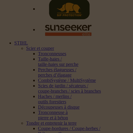
STIHL
Scier et couper
Tronçonneuses
Taille-haies /
taille-haies sur perche
Perches élagueuses /
perches d’élagage
CombiSystème / MultiSystème
Scies de jardin / sécateurs /
coupe-branches / scies à branches
Haches / merlins /
outils forestiers
Découpeuses à disque
Tronçonneuse à
pierre et à béton
Tondre et entretenir la terre
Coupe-bordures / Coupe-herbes /