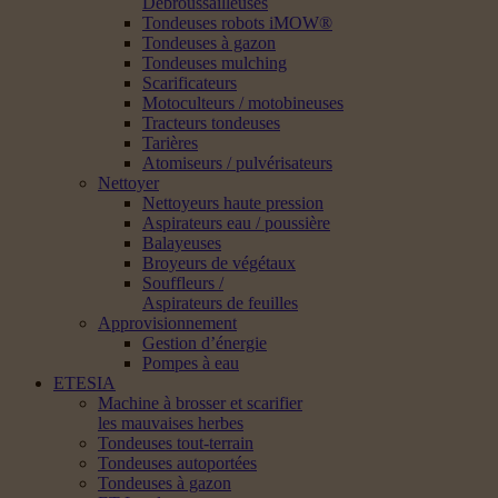
Débroussailleuses
Tondeuses robots iMOW®
Tondeuses à gazon
Tondeuses mulching
Scarificateurs
Motoculteurs / motobineuses
Tracteurs tondeuses
Tarières
Atomiseurs / pulvérisateurs
Nettoyer
Nettoyeurs haute pression
Aspirateurs eau / poussière
Balayeuses
Broyeurs de végétaux
Souffleurs /
Aspirateurs de feuilles
Approvisionnement
Gestion d’énergie
Pompes à eau
ETESIA
Machine à brosser et scarifier
les mauvaises herbes
Tondeuses tout-terrain
Tondeuses autoportées
Tondeuses à gazon