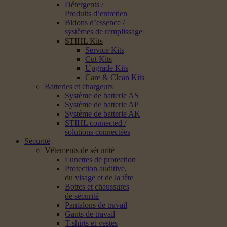
Détergents /
Produits d’entretien
Bidons d’essence /
systèmes de remplissage
STIHL Kits
Service Kits
Cut Kits
Upgrade Kits
Care & Clean Kits
Batteries et chargeurs
Système de batterie AS
Système de batterie AP
Système de batterie AK
STIHL connected /
solutions connectées
Sécurité
Vêtements de sécurité
Lunettes de protection
Protection auditive,
du visage et de la tête
Bottes et chaussures
de sécurité
Pantalons de travail
Gants de travail
T-shirts et vestes