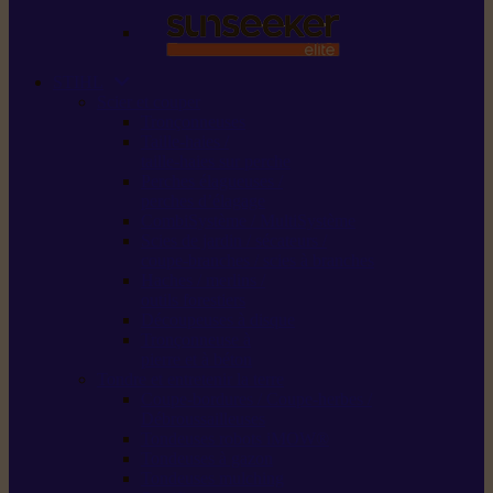
STIHL
Scier et couper
Tronçonneuses
Taille-haies /
taille-haies sur perche
Perches élagueuses /
perches d’élagage
CombiSystème / MultiSystème
Scies de jardin / sécateurs /
coupe-branches / scies à branches
Haches / merlins /
outils forestiers
Découpeuses à disque
Tronçonneuse à
pierre et à béton
Tondre et entretenir la terre
Coupe-bordures / Coupe-herbes /
Débroussailleuses
Tondeuses robots iMOW®
Tondeuses à gazon
Tondeuses mulching