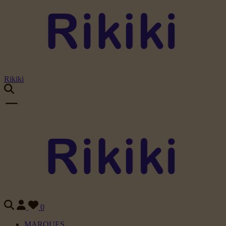
Rikiki
0
MARQUES