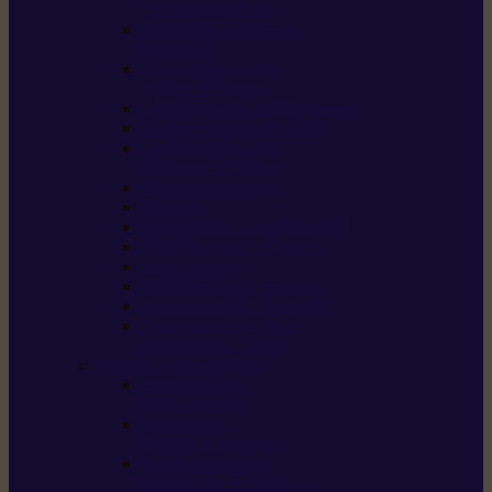
/ débroussailleuses
Souffleurs / aspirateurs
de feuilles
Perches élagueuses /
perches d’élagage
CombiSystème / MultiSystème
Tondeuses robots iMOW®
Tondeuses à gazon /
tondeuses mulching
Tracteurs tondeuses
Broyeurs
Motoculteurs / motobineuses
Pulvérisateurs / atomiseurs
Scarificateurs
Nettoyeurs haute pression
Aspirateurs eau / poussière
Tronçonneuse à pierre /
tronçonneuse à béton
Produits consommables
Huiles moteur /
huile-de-chaîne
Détergents /
Produits d’entretien
Bidons d’essence /
systèmes de remplissage