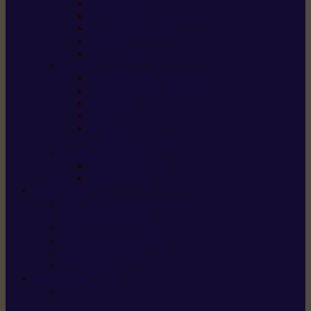
Scarificateurs
Motoculteurs / motobineuses
Tracteurs tondeuses
Tarières
Atomiseurs / pulvérisateurs
Nettoyer
Nettoyeurs haute pression
Aspirateurs eau / poussière
Balayeuses
Broyeurs de végétaux
Souffleurs /
Aspirateurs de feuilles
Approvisionnement
Gestion d’énergie
Pompes à eau
ETESIA
Machine à brosser et scarifier
les mauvaises herbes
Tondeuses tout-terrain
Tondeuses autoportées
Tondeuses à gazon
ET-Lander
SUNSEEKER
X3 GEN-2
X4