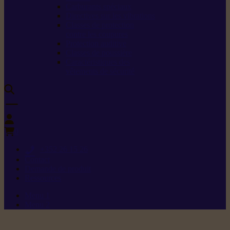
Carburants spéciaux
Directives sur les vibrations
Classes de protection
contre les coupures
Protection auditive
Classes de poussière
Caractéristiques des
vêtements de sécurité
0
+352 26 15 26
Contact
Demande de produit
Ressources
Menu 1
Menu 2