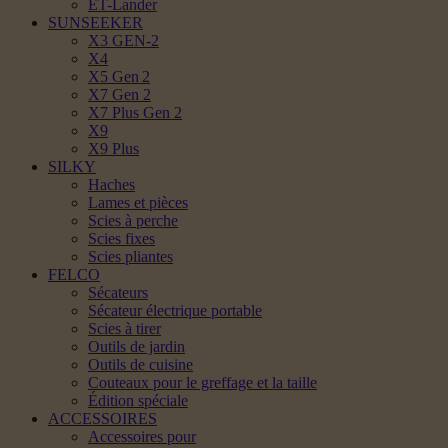
ET-Lander
SUNSEEKER
X3 GEN-2
X4
X5 Gen 2
X7 Gen 2
X7 Plus Gen 2
X9
X9 Plus
SILKY
Haches
Lames et pièces
Scies à perche
Scies fixes
Scies pliantes
FELCO
Sécateurs
Sécateur électrique portable
Scies à tirer
Outils de jardin
Outils de cuisine
Couteaux pour le greffage et la taille
Édition spéciale
ACCESSOIRES
Accessoires pour