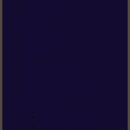
X5 Gen 2
X7 Gen 2
X7 Plus Gen 2
X9
X9 Plus
SILKY
Haches
Lames et pièces
Scies à perche
Scies fixes
Scies pliantes
FELCO
Sécateurs
Sécateur électrique portable
Scies à tirer
Outils de jardin
Outils de cuisine
Couteaux pour le greffage et la taille
Édition spéciale
ACCESSOIRES
Accessoires pour
Tronçonneuses
Taille-haies /
taille-haies sur perche
Coupe-bordures / coupes-herbes