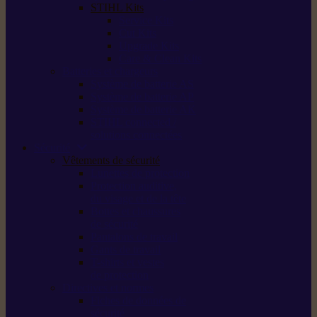
STIHL Kits
Service Kits
Cut Kits
Upgrade Kits
Care & Clean Kits
Batteries et chargeurs
Système de batterie AS
Système de batterie AP
Système de batterie AK
STIHL connected /
solutions connectées
Sécurité
Vêtements de sécurité
Lunettes de protection
Protection auditive,
du visage et de la tête
Bottes et chaussures
de sécurité
Pantalons de travail
Gants de travail
T-shirts et vestes
de protection
Directives et normes
Fiches de données de
sécurité