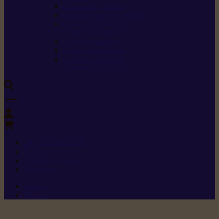
Carburants spéciaux
Directives sur les vibrations
Classes de protection
contre les coupures
Protection auditive
Classes de poussière
Caractéristiques des
vêtements de sécurité
0
+352 26 15 26
Contact
Demande de produit
Ressources
Menu 1
Menu 2