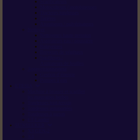
Scarificateurs
Motoculteurs / motobineuses
Tracteurs tondeuses
Tarières
Atomiseurs / pulvérisateurs
Nettoyer
Nettoyeurs haute pression
Aspirateurs eau / poussière
Balayeuses
Broyeurs de végétaux
Souffleurs /
Aspirateurs de feuilles
Approvisionnement
Gestion d’énergie
Pompes à eau
ETESIA
Machine à brosser et scarifier
les mauvaises herbes
Tondeuses tout-terrain
Tondeuses autoportées
Tondeuses à gazon
ET-Lander
SUNSEEKER
X3 GEN-2
X4