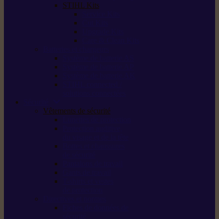
STIHL Kits
Service Kits
Cut Kits
Upgrade Kits
Care & Clean Kits
Batteries et chargeurs
Système de batterie AS
Système de batterie AP
Système de batterie AK
STIHL connected /
solutions connectées
Sécurité
Vêtements de sécurité
Lunettes de protection
Protection auditive,
du visage et de la tête
Bottes et chaussures
de sécurité
Pantalons de travail
Gants de travail
T-shirts et vestes
de protection
Directives et normes
Fiches de données de
sécurité