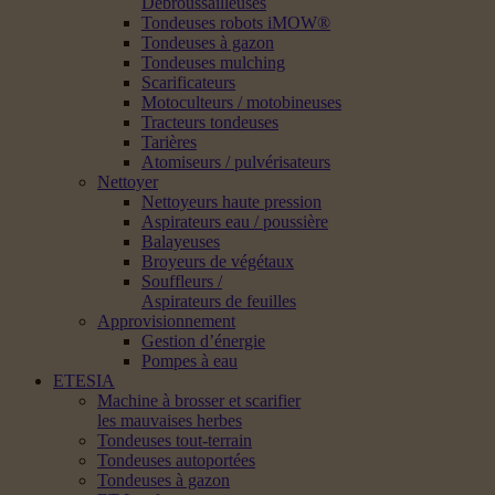
Débroussailleuses
Tondeuses robots iMOW®
Tondeuses à gazon
Tondeuses mulching
Scarificateurs
Motoculteurs / motobineuses
Tracteurs tondeuses
Tarières
Atomiseurs / pulvérisateurs
Nettoyer
Nettoyeurs haute pression
Aspirateurs eau / poussière
Balayeuses
Broyeurs de végétaux
Souffleurs /
Aspirateurs de feuilles
Approvisionnement
Gestion d’énergie
Pompes à eau
ETESIA
Machine à brosser et scarifier
les mauvaises herbes
Tondeuses tout-terrain
Tondeuses autoportées
Tondeuses à gazon