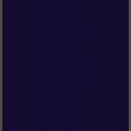
/ débroussailleuses
Souffleurs / aspirateurs
de feuilles
Perches élagueuses /
perches d’élagage
CombiSystème / MultiSystème
Tondeuses robots iMOW®
Tondeuses à gazon /
tondeuses mulching
Tracteurs tondeuses
Broyeurs
Motoculteurs / motobineuses
Pulvérisateurs / atomiseurs
Scarificateurs
Nettoyeurs haute pression
Aspirateurs eau / poussière
Tronçonneuse à pierre /
tronçonneuse à béton
Produits consommables
Huiles moteur /
huile-de-chaîne
Détergents /
Produits d’entretien
Bidons d’essence /
systèmes de remplissage