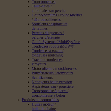
Tronçonneuses
Taille-haies /
taille-haies sur perche
Coupe-bordures / coupes-herbes
/ débroussailleuses
Souffleurs / aspirateurs
de feuilles
Perches élagueuses /
perches d’élagage
CombiSystème / MultiSystème
Tondeuses robots iMOW®
Tondeuses à gazon /
tondeuses mulching
Tracteurs tondeuses
Broyeurs
Motoculteurs / motobineuses
Pulvérisateurs / atomiseurs
Scarificateurs
Nettoyeurs haute pression
Aspirateurs eau / poussière
Tronçonneuse à pierre /
tronçonneuse à béton
Produits consommables
Huiles moteur /
huile-de-chaîne