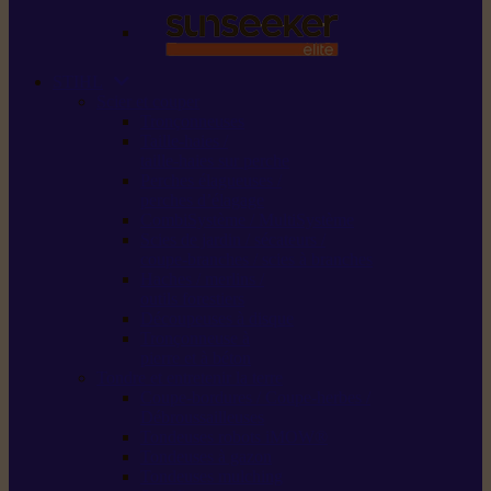
STIHL
Scier et couper
Tronçonneuses
Taille-haies /
taille-haies sur perche
Perches élagueuses /
perches d’élagage
CombiSystème / MultiSystème
Scies de jardin / sécateurs /
coupe-branches / scies à branches
Haches / merlins /
outils forestiers
Découpeuses à disque
Tronçonneuse à
pierre et à béton
Tondre et entretenir la terre
Coupe-bordures / Coupe-herbes /
Débroussailleuses
Tondeuses robots iMOW®
Tondeuses à gazon
Tondeuses mulching