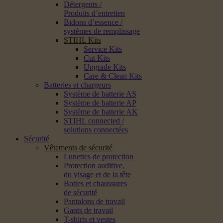
Détergents /
Produits d’entretien
Bidons d’essence /
systèmes de remplissage
STIHL Kits
Service Kits
Cut Kits
Upgrade Kits
Care & Clean Kits
Batteries et chargeurs
Système de batterie AS
Système de batterie AP
Système de batterie AK
STIHL connected /
solutions connectées
Sécurité
Vêtements de sécurité
Lunettes de protection
Protection auditive,
du visage et de la tête
Bottes et chaussures
de sécurité
Pantalons de travail
Gants de travail
T-shirts et vestes