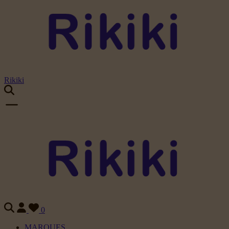
Rikiki
0
MARQUES