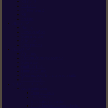
X5 Gen 2
X7 Gen 2
X7 Plus Gen 2
X9
X9 Plus
SILKY
Haches
Lames et pièces
Scies à perche
Scies fixes
Scies pliantes
FELCO
Sécateurs
Sécateur électrique portable
Scies à tirer
Outils de jardin
Outils de cuisine
Couteaux pour le greffage et la taille
Édition spéciale
ACCESSOIRES
Accessoires pour
Tronçonneuses
Taille-haies /
taille-haies sur perche
Coupe-bordures / coupes-herbes