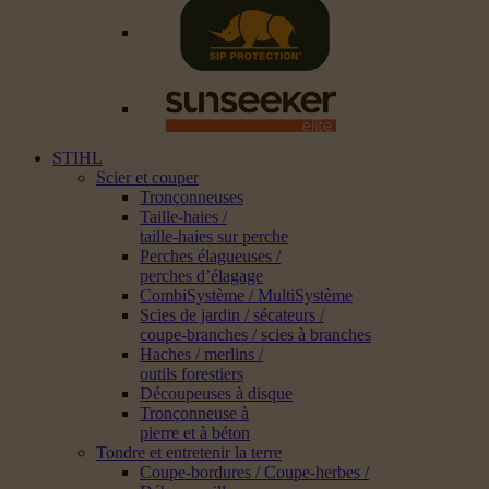
STIHL
Scier et couper
Tronçonneuses
Taille-haies /
taille-haies sur perche
Perches élagueuses /
perches d’élagage
CombiSystème / MultiSystème
Scies de jardin / sécateurs /
coupe-branches / scies à branches
Haches / merlins /
outils forestiers
Découpeuses à disque
Tronçonneuse à
pierre et à béton
Tondre et entretenir la terre
Coupe-bordures / Coupe-herbes /