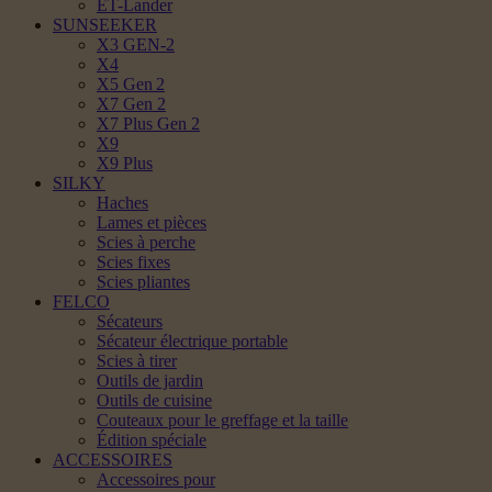
ET-Lander
SUNSEEKER
X3 GEN-2
X4
X5 Gen 2
X7 Gen 2
X7 Plus Gen 2
X9
X9 Plus
SILKY
Haches
Lames et pièces
Scies à perche
Scies fixes
Scies pliantes
FELCO
Sécateurs
Sécateur électrique portable
Scies à tirer
Outils de jardin
Outils de cuisine
Couteaux pour le greffage et la taille
Édition spéciale
ACCESSOIRES
Accessoires pour