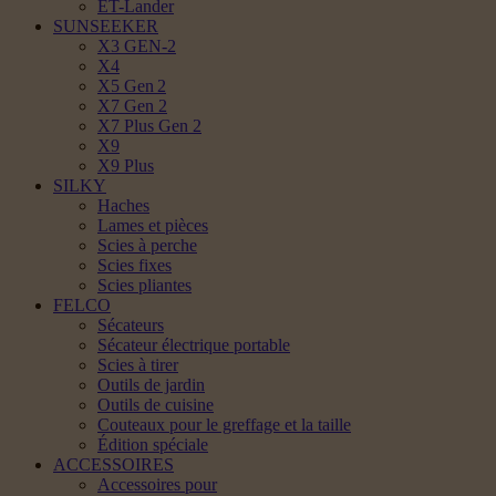
ET-Lander
SUNSEEKER
X3 GEN-2
X4
X5 Gen 2
X7 Gen 2
X7 Plus Gen 2
X9
X9 Plus
SILKY
Haches
Lames et pièces
Scies à perche
Scies fixes
Scies pliantes
FELCO
Sécateurs
Sécateur électrique portable
Scies à tirer
Outils de jardin
Outils de cuisine
Couteaux pour le greffage et la taille
Édition spéciale
ACCESSOIRES
Accessoires pour