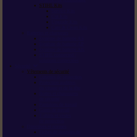
STIHL Kits
Service Kits
Cut Kits
Upgrade Kits
Care & Clean Kits
Batteries et chargeurs
Système de batterie AS
Système de batterie AP
Système de batterie AK
STIHL connected /
solutions connectées
Sécurité
Vêtements de sécurité
Lunettes de protection
Protection auditive,
du visage et de la tête
Bottes et chaussures
de sécurité
Pantalons de travail
Gants de travail
T-shirts et vestes
de protection
Directives et normes
Fiches de données de