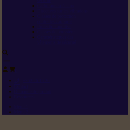
sécurité
Carburants spéciaux
Directives sur les vibrations
Classes de protection
contre les coupures
Protection auditive
Classes de poussière
Caractéristiques des
vêtements de sécurité
0
+352 26 15 26
Contact
Demande de produit
Ressources
Menu 1
Menu 2