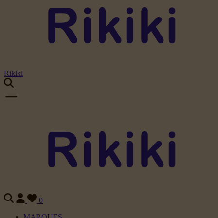
Rikiki
0
MARQUES