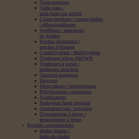
Tronçonneuses
Taille-haies /
taille-haies sur perche
Coupe-bordures / coupes-herbes
/ débroussailleuses
Souffleurs / aspirateurs
de feuilles
Perches élagueuses /
perches d’élagage
CombiSystème / MultiSystème
Tondeuses robots iMOW®
Tondeuses à gazon /
tondeuses mulching
Tracteurs tondeuses
Broyeurs
Motoculteurs / motobineuses
Pulvérisateurs / atomiseurs
Scarificateurs
Nettoyeurs haute pression
Aspirateurs eau / poussière
Tronçonneuse à pierre /
tronçonneuse à béton
Produits consommables
Huiles moteur /
huile-de-chaîne