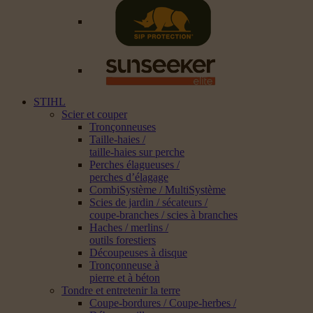
STIHL
Scier et couper
Tronçonneuses
Taille-haies /
taille-haies sur perche
Perches élagueuses /
perches d’élagage
CombiSystème / MultiSystème
Scies de jardin / sécateurs /
coupe-branches / scies à branches
Haches / merlins /
outils forestiers
Découpeuses à disque
Tronçonneuse à
pierre et à béton
Tondre et entretenir la terre
Coupe-bordures / Coupe-herbes /