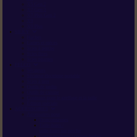
X5 Gen 2
X7 Gen 2
X7 Plus Gen 2
X9
X9 Plus
SILKY
Haches
Lames et pièces
Scies à perche
Scies fixes
Scies pliantes
FELCO
Sécateurs
Sécateur électrique portable
Scies à tirer
Outils de jardin
Outils de cuisine
Couteaux pour le greffage et la taille
Édition spéciale
ACCESSOIRES
Accessoires pour
Tronçonneuses
Taille-haies /
taille-haies sur perche
Coupe-bordures / coupes-herbes