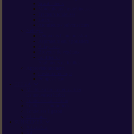
Scarificateurs
Motoculteurs / motobineuses
Tracteurs tondeuses
Tarières
Atomiseurs / pulvérisateurs
Nettoyer
Nettoyeurs haute pression
Aspirateurs eau / poussière
Balayeuses
Broyeurs de végétaux
Souffleurs /
Aspirateurs de feuilles
Approvisionnement
Gestion d’énergie
Pompes à eau
ETESIA
Machine à brosser et scarifier
les mauvaises herbes
Tondeuses tout-terrain
Tondeuses autoportées
Tondeuses à gazon
ET-Lander
SUNSEEKER
X3 GEN-2
X4