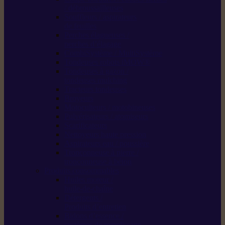
/ débroussailleuses
Souffleurs / aspirateurs
de feuilles
Perches élagueuses /
perches d’élagage
CombiSystème / MultiSystème
Tondeuses robots iMOW®
Tondeuses à gazon /
tondeuses mulching
Tracteurs tondeuses
Broyeurs
Motoculteurs / motobineuses
Pulvérisateurs / atomiseurs
Scarificateurs
Nettoyeurs haute pression
Aspirateurs eau / poussière
Tronçonneuse à pierre /
tronçonneuse à béton
Produits consommables
Huiles moteur /
huile-de-chaîne
Détergents /
Produits d’entretien
Bidons d’essence /
systèmes de remplissage