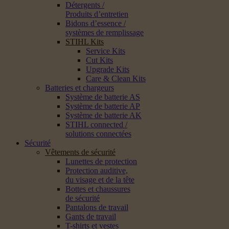
Détergents /
Produits d’entretien
Bidons d’essence /
systèmes de remplissage
STIHL Kits
Service Kits
Cut Kits
Upgrade Kits
Care & Clean Kits
Batteries et chargeurs
Système de batterie AS
Système de batterie AP
Système de batterie AK
STIHL connected /
solutions connectées
Sécurité
Vêtements de sécurité
Lunettes de protection
Protection auditive,
du visage et de la tête
Bottes et chaussures
de sécurité
Pantalons de travail
Gants de travail
T-shirts et vestes