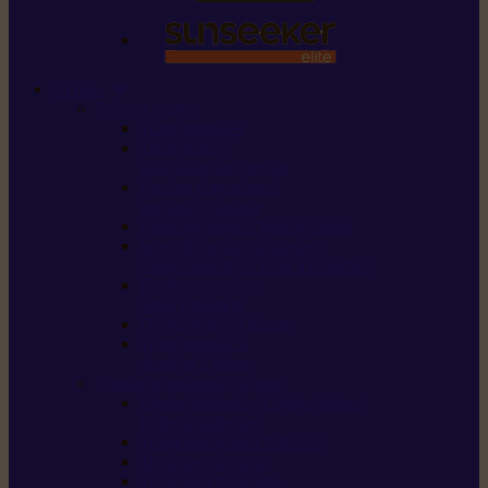
STIHL
Scier et couper
Tronçonneuses
Taille-haies /
taille-haies sur perche
Perches élagueuses /
perches d’élagage
CombiSystème / MultiSystème
Scies de jardin / sécateurs /
coupe-branches / scies à branches
Haches / merlins /
outils forestiers
Découpeuses à disque
Tronçonneuse à
pierre et à béton
Tondre et entretenir la terre
Coupe-bordures / Coupe-herbes /
Débroussailleuses
Tondeuses robots iMOW®
Tondeuses à gazon
Tondeuses mulching