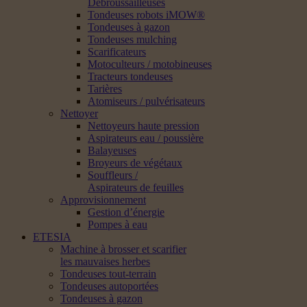
Débroussailleuses
Tondeuses robots iMOW®
Tondeuses à gazon
Tondeuses mulching
Scarificateurs
Motoculteurs / motobineuses
Tracteurs tondeuses
Tarières
Atomiseurs / pulvérisateurs
Nettoyer
Nettoyeurs haute pression
Aspirateurs eau / poussière
Balayeuses
Broyeurs de végétaux
Souffleurs /
Aspirateurs de feuilles
Approvisionnement
Gestion d’énergie
Pompes à eau
ETESIA
Machine à brosser et scarifier
les mauvaises herbes
Tondeuses tout-terrain
Tondeuses autoportées
Tondeuses à gazon