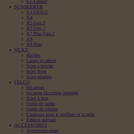
ET-Lander
SUNSEEKER
X3 GEN-2
X4
X5 Gen 2
X7 Gen 2
X7 Plus Gen 2
X9
X9 Plus
SILKY
Haches
Lames et pièces
Scies à perche
Scies fixes
Scies pliantes
FELCO
Sécateurs
Sécateur électrique portable
Scies à tirer
Outils de jardin
Outils de cuisine
Couteaux pour le greffage et la taille
Édition spéciale
ACCESSOIRES
Accessoires pour