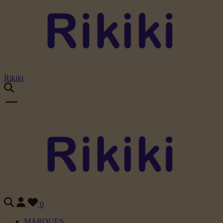
Rikiki
0
MARQUES