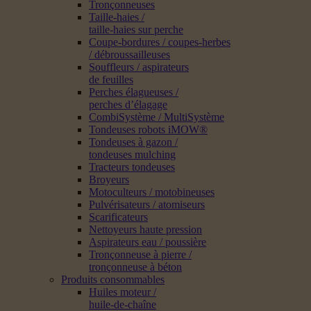
Tronçonneuses
Taille-haies /
taille-haies sur perche
Coupe-bordures / coupes-herbes
/ débroussailleuses
Souffleurs / aspirateurs
de feuilles
Perches élagueuses /
perches d’élagage
CombiSystème / MultiSystème
Tondeuses robots iMOW®
Tondeuses à gazon /
tondeuses mulching
Tracteurs tondeuses
Broyeurs
Motoculteurs / motobineuses
Pulvérisateurs / atomiseurs
Scarificateurs
Nettoyeurs haute pression
Aspirateurs eau / poussière
Tronçonneuse à pierre /
tronçonneuse à béton
Produits consommables
Huiles moteur /
huile-de-chaîne