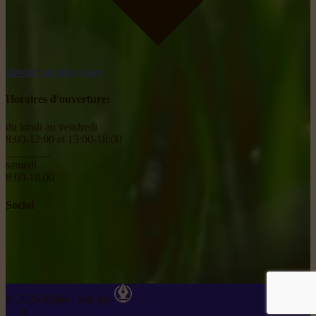
obtenir un itinéraire
Horaires d'ouverture:
du lundi au vendredi
8:00-12:00 et 13:00-18:00
________
samedi
8:00-18:00
Social
© 2026 Rikiki
|
Site par
Politique de Confidentialité