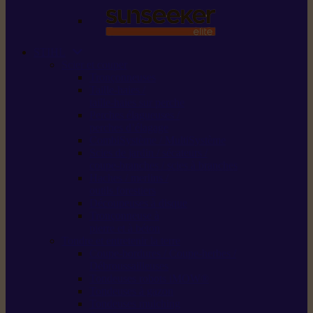
STIHL
Scier et couper
Tronçonneuses
Taille-haies /
taille-haies sur perche
Perches élagueuses /
perches d’élagage
CombiSystème / MultiSystème
Scies de jardin / sécateurs /
coupe-branches / scies à branches
Haches / merlins /
outils forestiers
Découpeuses à disque
Tronçonneuse à
pierre et à béton
Tondre et entretenir la terre
Coupe-bordures / Coupe-herbes /
Débroussailleuses
Tondeuses robots iMOW®
Tondeuses à gazon
Tondeuses mulching