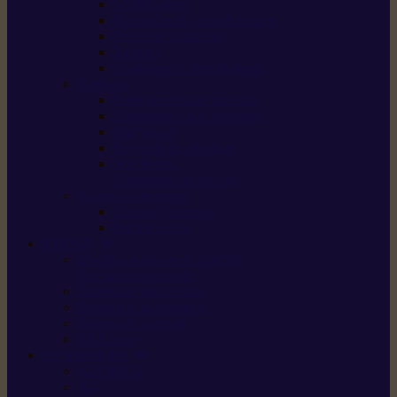
Scarificateurs
Motoculteurs / motobineuses
Tracteurs tondeuses
Tarières
Atomiseurs / pulvérisateurs
Nettoyer
Nettoyeurs haute pression
Aspirateurs eau / poussière
Balayeuses
Broyeurs de végétaux
Souffleurs /
Aspirateurs de feuilles
Approvisionnement
Gestion d’énergie
Pompes à eau
ETESIA
Machine à brosser et scarifier
les mauvaises herbes
Tondeuses tout-terrain
Tondeuses autoportées
Tondeuses à gazon
ET-Lander
SUNSEEKER
X3 GEN-2
X4