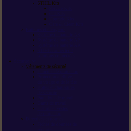
STIHL Kits
Service Kits
Cut Kits
Upgrade Kits
Care & Clean Kits
Batteries et chargeurs
Système de batterie AS
Système de batterie AP
Système de batterie AK
STIHL connected /
solutions connectées
Sécurité
Vêtements de sécurité
Lunettes de protection
Protection auditive,
du visage et de la tête
Bottes et chaussures
de sécurité
Pantalons de travail
Gants de travail
T-shirts et vestes
de protection
Directives et normes
Fiches de données de
sécurité