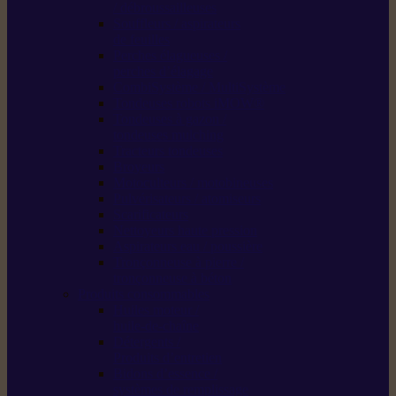
/ débroussailleuses
Souffleurs / aspirateurs
de feuilles
Perches élagueuses /
perches d’élagage
CombiSystème / MultiSystème
Tondeuses robots iMOW®
Tondeuses à gazon /
tondeuses mulching
Tracteurs tondeuses
Broyeurs
Motoculteurs / motobineuses
Pulvérisateurs / atomiseurs
Scarificateurs
Nettoyeurs haute pression
Aspirateurs eau / poussière
Tronçonneuse à pierre /
tronçonneuse à béton
Produits consommables
Huiles moteur /
huile-de-chaîne
Détergents /
Produits d’entretien
Bidons d’essence /
systèmes de remplissage