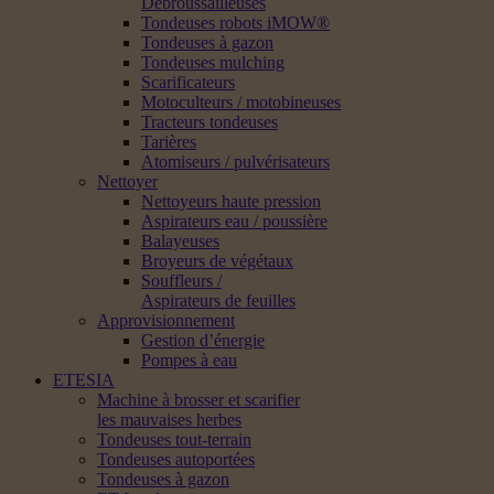
Débroussailleuses
Tondeuses robots iMOW®
Tondeuses à gazon
Tondeuses mulching
Scarificateurs
Motoculteurs / motobineuses
Tracteurs tondeuses
Tarières
Atomiseurs / pulvérisateurs
Nettoyer
Nettoyeurs haute pression
Aspirateurs eau / poussière
Balayeuses
Broyeurs de végétaux
Souffleurs /
Aspirateurs de feuilles
Approvisionnement
Gestion d’énergie
Pompes à eau
ETESIA
Machine à brosser et scarifier
les mauvaises herbes
Tondeuses tout-terrain
Tondeuses autoportées
Tondeuses à gazon