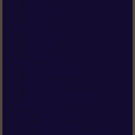
X5 Gen 2
X7 Gen 2
X7 Plus Gen 2
X9
X9 Plus
SILKY
Haches
Lames et pièces
Scies à perche
Scies fixes
Scies pliantes
FELCO
Sécateurs
Sécateur électrique portable
Scies à tirer
Outils de jardin
Outils de cuisine
Couteaux pour le greffage et la taille
Édition spéciale
ACCESSOIRES
Accessoires pour
Tronçonneuses
Taille-haies /
taille-haies sur perche
Coupe-bordures / coupes-herbes