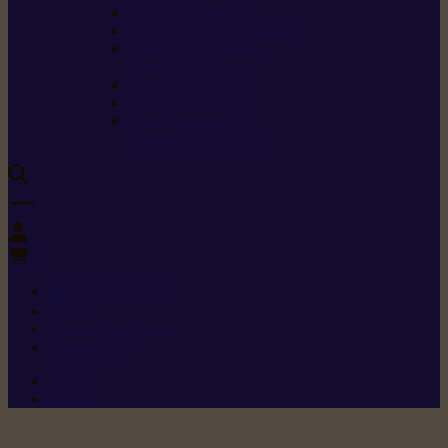
Carburants spéciaux
Directives sur les vibrations
Classes de protection
contre les coupures
Protection auditive
Classes de poussière
Caractéristiques des
vêtements de sécurité
0
+352 26 15 26
Contact
Demande de produit
Ressources
Menu 1
Menu 2