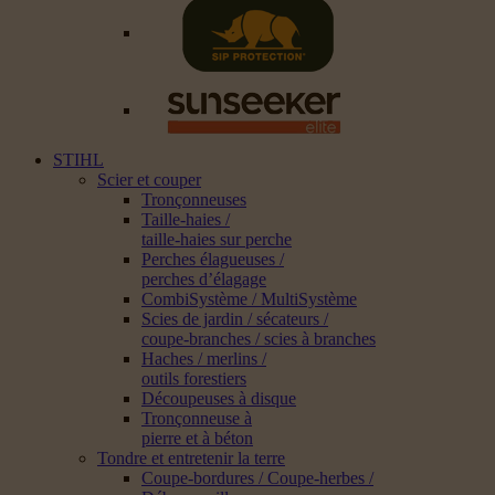
STIHL
Scier et couper
Tronçonneuses
Taille-haies /
taille-haies sur perche
Perches élagueuses /
perches d’élagage
CombiSystème / MultiSystème
Scies de jardin / sécateurs /
coupe-branches / scies à branches
Haches / merlins /
outils forestiers
Découpeuses à disque
Tronçonneuse à
pierre et à béton
Tondre et entretenir la terre
Coupe-bordures / Coupe-herbes /