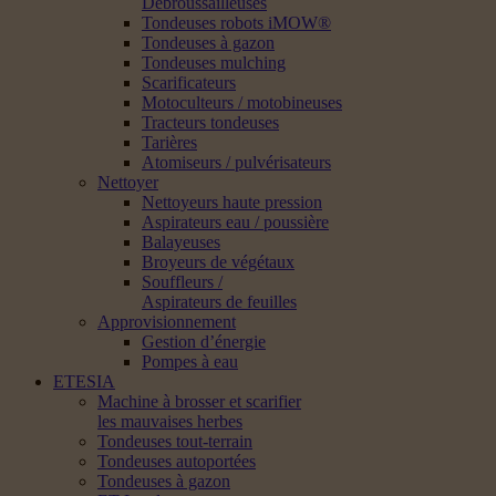
Débroussailleuses
Tondeuses robots iMOW®
Tondeuses à gazon
Tondeuses mulching
Scarificateurs
Motoculteurs / motobineuses
Tracteurs tondeuses
Tarières
Atomiseurs / pulvérisateurs
Nettoyer
Nettoyeurs haute pression
Aspirateurs eau / poussière
Balayeuses
Broyeurs de végétaux
Souffleurs /
Aspirateurs de feuilles
Approvisionnement
Gestion d’énergie
Pompes à eau
ETESIA
Machine à brosser et scarifier
les mauvaises herbes
Tondeuses tout-terrain
Tondeuses autoportées
Tondeuses à gazon