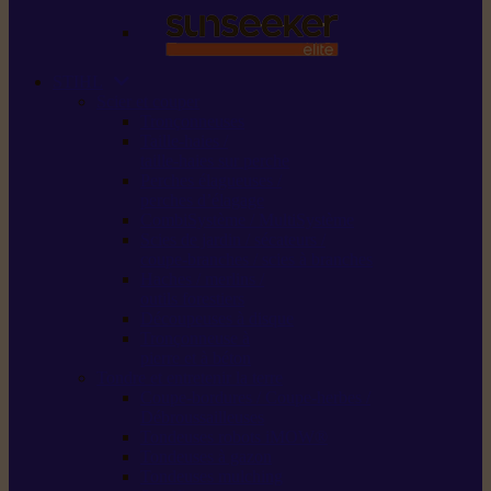
STIHL
Scier et couper
Tronçonneuses
Taille-haies /
taille-haies sur perche
Perches élagueuses /
perches d’élagage
CombiSystème / MultiSystème
Scies de jardin / sécateurs /
coupe-branches / scies à branches
Haches / merlins /
outils forestiers
Découpeuses à disque
Tronçonneuse à
pierre et à béton
Tondre et entretenir la terre
Coupe-bordures / Coupe-herbes /
Débroussailleuses
Tondeuses robots iMOW®
Tondeuses à gazon
Tondeuses mulching