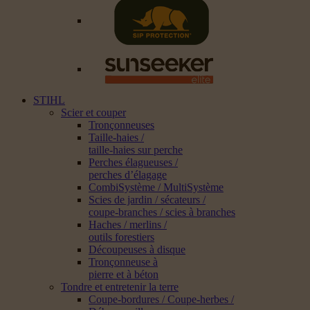
STIHL
Scier et couper
Tronçonneuses
Taille-haies /
taille-haies sur perche
Perches élagueuses /
perches d’élagage
CombiSystème / MultiSystème
Scies de jardin / sécateurs /
coupe-branches / scies à branches
Haches / merlins /
outils forestiers
Découpeuses à disque
Tronçonneuse à
pierre et à béton
Tondre et entretenir la terre
Coupe-bordures / Coupe-herbes /