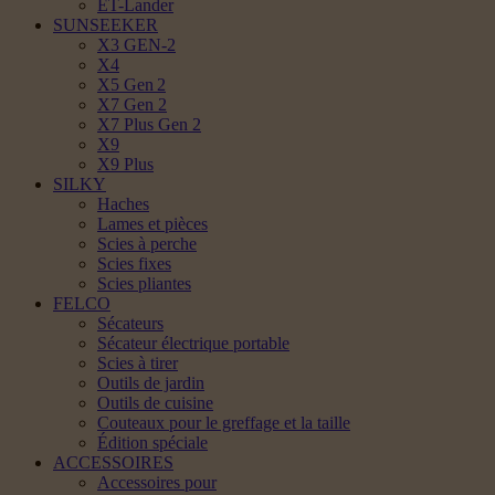
ET-Lander
SUNSEEKER
X3 GEN-2
X4
X5 Gen 2
X7 Gen 2
X7 Plus Gen 2
X9
X9 Plus
SILKY
Haches
Lames et pièces
Scies à perche
Scies fixes
Scies pliantes
FELCO
Sécateurs
Sécateur électrique portable
Scies à tirer
Outils de jardin
Outils de cuisine
Couteaux pour le greffage et la taille
Édition spéciale
ACCESSOIRES
Accessoires pour