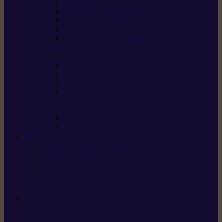
Scarificateurs
Motoculteurs / motobineuses
Tracteurs tondeuses
Tarières
Atomiseurs / pulvérisateurs
Nettoyer
Nettoyeurs haute pression
Aspirateurs eau / poussière
Balayeuses
Broyeurs de végétaux
Souffleurs /
Aspirateurs de feuilles
Approvisionnement
Gestion d’énergie
Pompes à eau
ETESIA
Machine à brosser et scarifier
les mauvaises herbes
Tondeuses tout-terrain
Tondeuses autoportées
Tondeuses à gazon
ET-Lander
SUNSEEKER
X3 GEN-2
X4