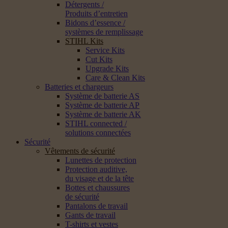
Détergents /
Produits d’entretien
Bidons d’essence /
systèmes de remplissage
STIHL Kits
Service Kits
Cut Kits
Upgrade Kits
Care & Clean Kits
Batteries et chargeurs
Système de batterie AS
Système de batterie AP
Système de batterie AK
STIHL connected /
solutions connectées
Sécurité
Vêtements de sécurité
Lunettes de protection
Protection auditive,
du visage et de la tête
Bottes et chaussures
de sécurité
Pantalons de travail
Gants de travail
T-shirts et vestes