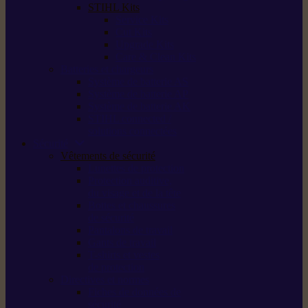
STIHL Kits
Service Kits
Cut Kits
Upgrade Kits
Care & Clean Kits
Batteries et chargeurs
Système de batterie AS
Système de batterie AP
Système de batterie AK
STIHL connected /
solutions connectées
Sécurité
Vêtements de sécurité
Lunettes de protection
Protection auditive,
du visage et de la tête
Bottes et chaussures
de sécurité
Pantalons de travail
Gants de travail
T-shirts et vestes
de protection
Directives et normes
Fiches de données de
sécurité