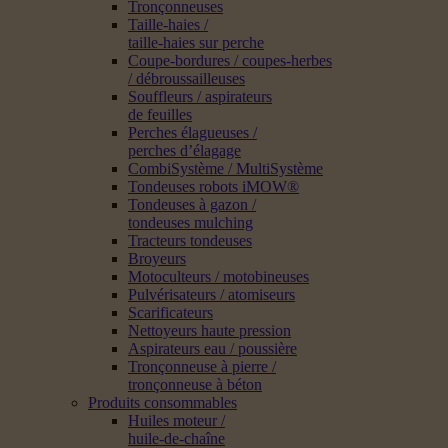
Tronçonneuses
Taille-haies /
taille-haies sur perche
Coupe-bordures / coupes-herbes
/ débroussailleuses
Souffleurs / aspirateurs
de feuilles
Perches élagueuses /
perches d’élagage
CombiSystème / MultiSystème
Tondeuses robots iMOW®
Tondeuses à gazon /
tondeuses mulching
Tracteurs tondeuses
Broyeurs
Motoculteurs / motobineuses
Pulvérisateurs / atomiseurs
Scarificateurs
Nettoyeurs haute pression
Aspirateurs eau / poussière
Tronçonneuse à pierre /
tronçonneuse à béton
Produits consommables
Huiles moteur /
huile-de-chaîne