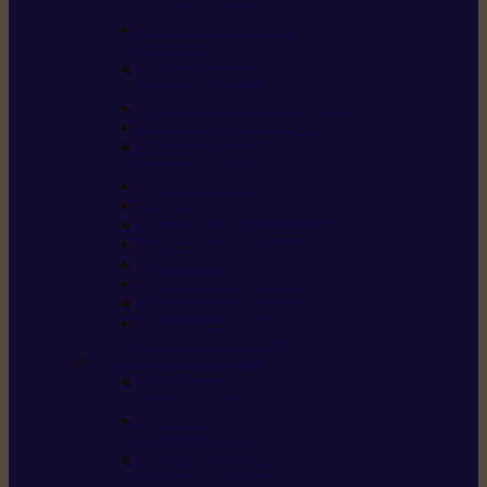
/ débroussailleuses
Souffleurs / aspirateurs
de feuilles
Perches élagueuses /
perches d’élagage
CombiSystème / MultiSystème
Tondeuses robots iMOW®
Tondeuses à gazon /
tondeuses mulching
Tracteurs tondeuses
Broyeurs
Motoculteurs / motobineuses
Pulvérisateurs / atomiseurs
Scarificateurs
Nettoyeurs haute pression
Aspirateurs eau / poussière
Tronçonneuse à pierre /
tronçonneuse à béton
Produits consommables
Huiles moteur /
huile-de-chaîne
Détergents /
Produits d’entretien
Bidons d’essence /
systèmes de remplissage