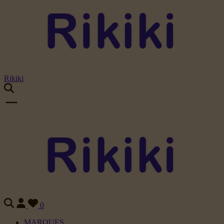
Rikiki
0
MARQUES