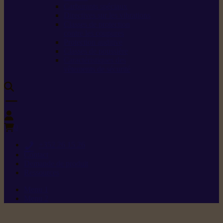
Carburants spéciaux
Directives sur les vibrations
Classes de protection
contre les coupures
Protection auditive
Classes de poussière
Caractéristiques des
vêtements de sécurité
0
+352 26 15 26
Contact
Demande de produit
Ressources
Menu 1
Menu 2