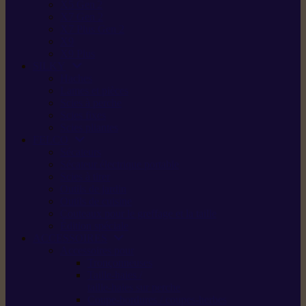
X5 Gen 2
X7 Gen 2
X7 Plus Gen 2
X9
X9 Plus
SILKY
Haches
Lames et pièces
Scies à perche
Scies fixes
Scies pliantes
FELCO
Sécateurs
Sécateur électrique portable
Scies à tirer
Outils de jardin
Outils de cuisine
Couteaux pour le greffage et la taille
Édition spéciale
ACCESSOIRES
Accessoires pour
Tronçonneuses
Taille-haies /
taille-haies sur perche
Coupe-bordures / coupes-herbes