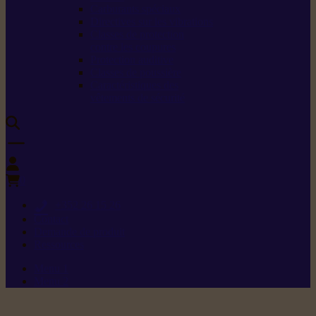
Carburants spéciaux
Directives sur les vibrations
Classes de protection
contre les coupures
Protection auditive
Classes de poussière
Caractéristiques des
vêtements de sécurité
0
+352 26 15 26
Contact
Demande de produit
Ressources
Menu 1
Menu 2