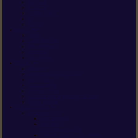
X5 Gen 2
X7 Gen 2
X7 Plus Gen 2
X9
X9 Plus
SILKY
Haches
Lames et pièces
Scies à perche
Scies fixes
Scies pliantes
FELCO
Sécateurs
Sécateur électrique portable
Scies à tirer
Outils de jardin
Outils de cuisine
Couteaux pour le greffage et la taille
Édition spéciale
ACCESSOIRES
Accessoires pour
Tronçonneuses
Taille-haies /
taille-haies sur perche
Coupe-bordures / coupes-herbes