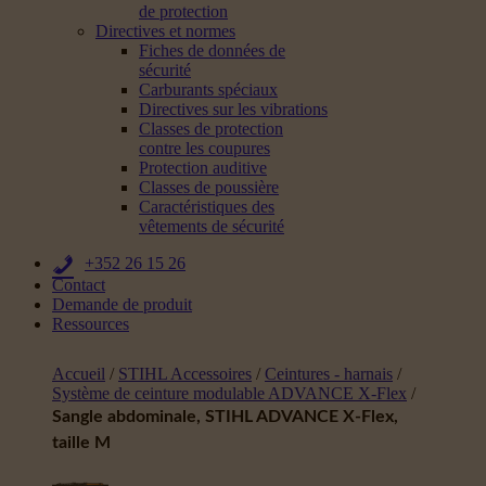
de protection
Directives et normes
Fiches de données de
sécurité
Carburants spéciaux
Directives sur les vibrations
Classes de protection
contre les coupures
Protection auditive
Classes de poussière
Caractéristiques des
vêtements de sécurité
+352 26 15 26
Contact
Demande de produit
Ressources
Accueil
/
STIHL Accessoires
/
Ceintures - harnais
/
Système de ceinture modulable ADVANCE X-Flex
/
Sangle abdominale, STIHL ADVANCE X-Flex,
taille M