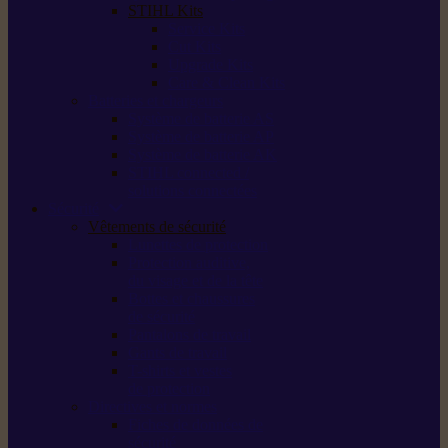
STIHL Kits
Service Kits
Cut Kits
Upgrade Kits
Care & Clean Kits
Batteries et chargeurs
Système de batterie AS
Système de batterie AP
Système de batterie AK
STIHL connected /
solutions connectées
Sécurité
Vêtements de sécurité
Lunettes de protection
Protection auditive,
du visage et de la tête
Bottes et chaussures
de sécurité
Pantalons de travail
Gants de travail
T-shirts et vestes
de protection
Directives et normes
Fiches de données de
sécurité