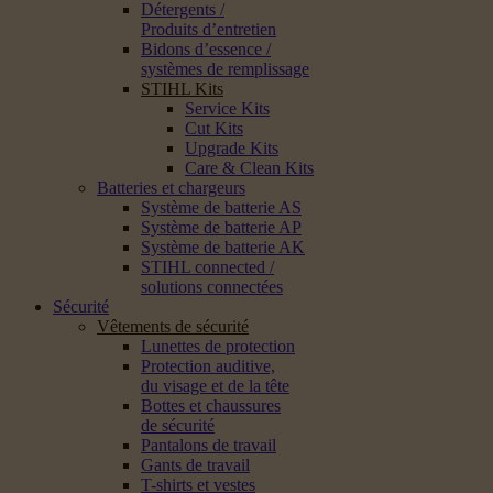
Détergents /
Produits d’entretien
Bidons d’essence /
systèmes de remplissage
STIHL Kits
Service Kits
Cut Kits
Upgrade Kits
Care & Clean Kits
Batteries et chargeurs
Système de batterie AS
Système de batterie AP
Système de batterie AK
STIHL connected /
solutions connectées
Sécurité
Vêtements de sécurité
Lunettes de protection
Protection auditive,
du visage et de la tête
Bottes et chaussures
de sécurité
Pantalons de travail
Gants de travail
T-shirts et vestes