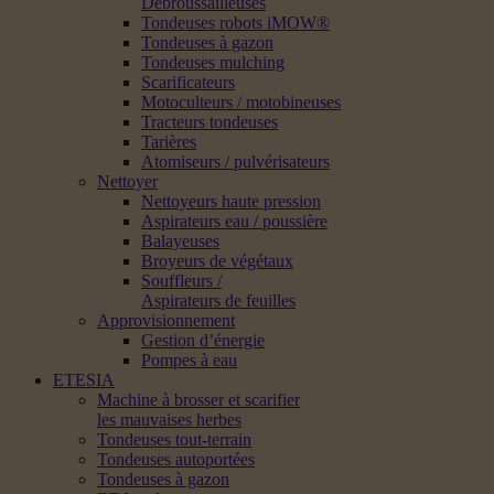
Débroussailleuses
Tondeuses robots iMOW®
Tondeuses à gazon
Tondeuses mulching
Scarificateurs
Motoculteurs / motobineuses
Tracteurs tondeuses
Tarières
Atomiseurs / pulvérisateurs
Nettoyer
Nettoyeurs haute pression
Aspirateurs eau / poussière
Balayeuses
Broyeurs de végétaux
Souffleurs /
Aspirateurs de feuilles
Approvisionnement
Gestion d’énergie
Pompes à eau
ETESIA
Machine à brosser et scarifier
les mauvaises herbes
Tondeuses tout-terrain
Tondeuses autoportées
Tondeuses à gazon