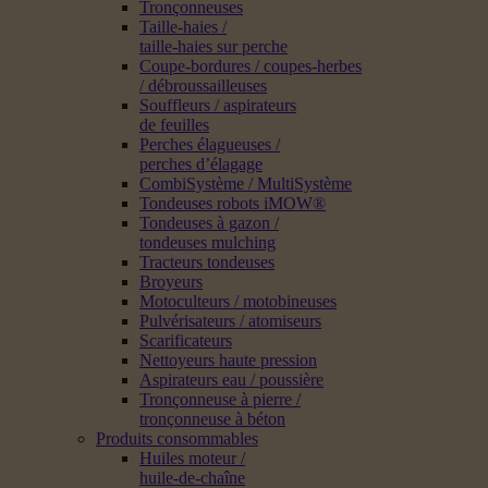
Tronçonneuses
Taille-haies /
taille-haies sur perche
Coupe-bordures / coupes-herbes
/ débroussailleuses
Souffleurs / aspirateurs
de feuilles
Perches élagueuses /
perches d’élagage
CombiSystème / MultiSystème
Tondeuses robots iMOW®
Tondeuses à gazon /
tondeuses mulching
Tracteurs tondeuses
Broyeurs
Motoculteurs / motobineuses
Pulvérisateurs / atomiseurs
Scarificateurs
Nettoyeurs haute pression
Aspirateurs eau / poussière
Tronçonneuse à pierre /
tronçonneuse à béton
Produits consommables
Huiles moteur /
huile-de-chaîne