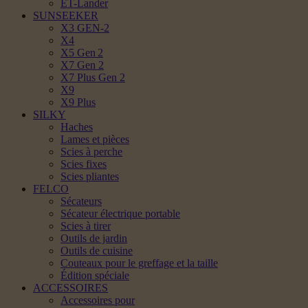
ET-Lander
SUNSEEKER
X3 GEN-2
X4
X5 Gen 2
X7 Gen 2
X7 Plus Gen 2
X9
X9 Plus
SILKY
Haches
Lames et pièces
Scies à perche
Scies fixes
Scies pliantes
FELCO
Sécateurs
Sécateur électrique portable
Scies à tirer
Outils de jardin
Outils de cuisine
Couteaux pour le greffage et la taille
Édition spéciale
ACCESSOIRES
Accessoires pour