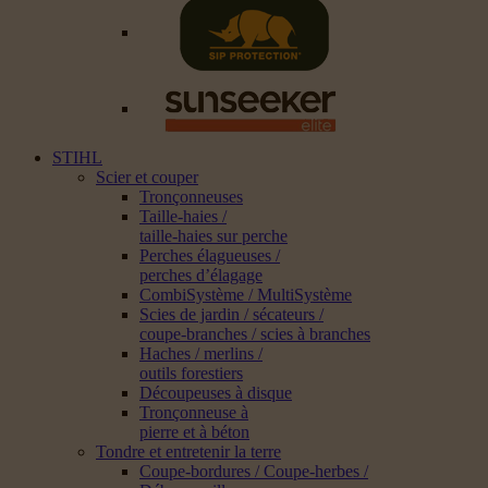
STIHL
Scier et couper
Tronçonneuses
Taille-haies /
taille-haies sur perche
Perches élagueuses /
perches d’élagage
CombiSystème / MultiSystème
Scies de jardin / sécateurs /
coupe-branches / scies à branches
Haches / merlins /
outils forestiers
Découpeuses à disque
Tronçonneuse à
pierre et à béton
Tondre et entretenir la terre
Coupe-bordures / Coupe-herbes /