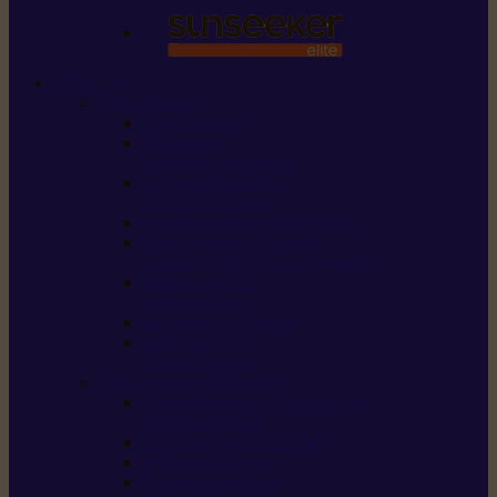
STIHL
Scier et couper
Tronçonneuses
Taille-haies /
taille-haies sur perche
Perches élagueuses /
perches d’élagage
CombiSystème / MultiSystème
Scies de jardin / sécateurs /
coupe-branches / scies à branches
Haches / merlins /
outils forestiers
Découpeuses à disque
Tronçonneuse à
pierre et à béton
Tondre et entretenir la terre
Coupe-bordures / Coupe-herbes /
Débroussailleuses
Tondeuses robots iMOW®
Tondeuses à gazon
Tondeuses mulching