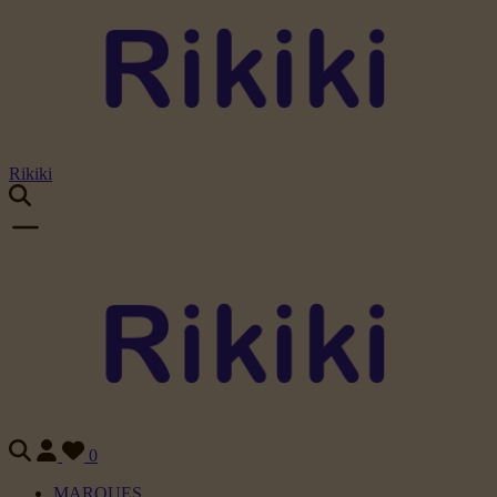
Rikiki
0
MARQUES