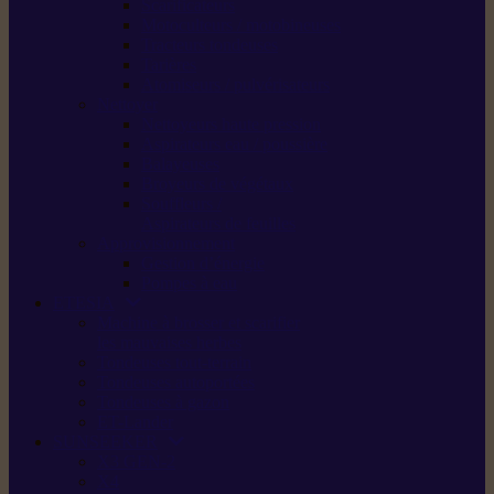
Scarificateurs
Motoculteurs / motobineuses
Tracteurs tondeuses
Tarières
Atomiseurs / pulvérisateurs
Nettoyer
Nettoyeurs haute pression
Aspirateurs eau / poussière
Balayeuses
Broyeurs de végétaux
Souffleurs /
Aspirateurs de feuilles
Approvisionnement
Gestion d’énergie
Pompes à eau
ETESIA
Machine à brosser et scarifier
les mauvaises herbes
Tondeuses tout-terrain
Tondeuses autoportées
Tondeuses à gazon
ET-Lander
SUNSEEKER
X3 GEN-2
X4