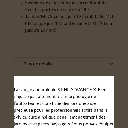
Système de clips innovant permettant de
fixer les poches en toute facilité
Taille S/M (78 cm jusqu'à 127 cm); Taille M/L
(89 cm jusqu'à 143 cm) et taille L/XL (98 cm
jusqu'à 177 cm)
La sangle abdominale STIHL ADVANCE X-Flex
s’ajuste parfaitement à la morphologie de
l’utilisateur et constitue dès lors une aide
précieuse pour les professionnels actifs dans la
sylviculture ainsi que dans l’aménagement des
jardins et espaces paysagers. Vous pouvez équiper