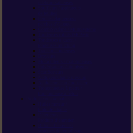
/ débroussailleuses
Souffleurs / aspirateurs
de feuilles
Perches élagueuses /
perches d’élagage
CombiSystème / MultiSystème
Tondeuses robots iMOW®
Tondeuses à gazon /
tondeuses mulching
Tracteurs tondeuses
Broyeurs
Motoculteurs / motobineuses
Pulvérisateurs / atomiseurs
Scarificateurs
Nettoyeurs haute pression
Aspirateurs eau / poussière
Tronçonneuse à pierre /
tronçonneuse à béton
Produits consommables
Huiles moteur /
huile-de-chaîne
Détergents /
Produits d’entretien
Bidons d’essence /
systèmes de remplissage