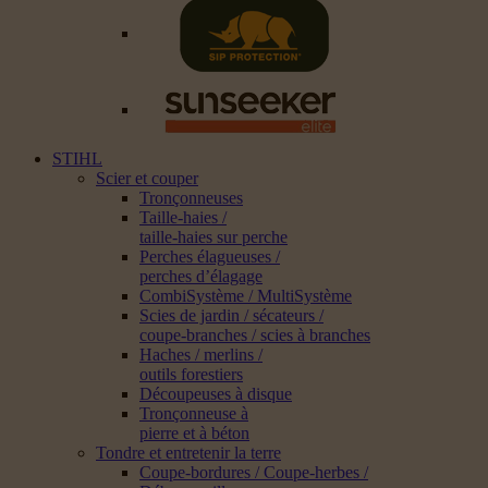
STIHL
Scier et couper
Tronçonneuses
Taille-haies /
taille-haies sur perche
Perches élagueuses /
perches d’élagage
CombiSystème / MultiSystème
Scies de jardin / sécateurs /
coupe-branches / scies à branches
Haches / merlins /
outils forestiers
Découpeuses à disque
Tronçonneuse à
pierre et à béton
Tondre et entretenir la terre
Coupe-bordures / Coupe-herbes /