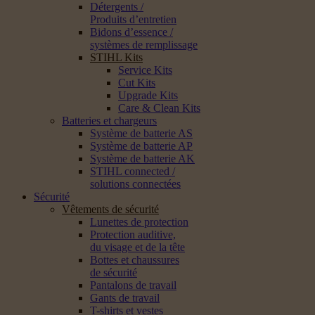
Détergents /
Produits d’entretien
Bidons d’essence /
systèmes de remplissage
STIHL Kits
Service Kits
Cut Kits
Upgrade Kits
Care & Clean Kits
Batteries et chargeurs
Système de batterie AS
Système de batterie AP
Système de batterie AK
STIHL connected /
solutions connectées
Sécurité
Vêtements de sécurité
Lunettes de protection
Protection auditive,
du visage et de la tête
Bottes et chaussures
de sécurité
Pantalons de travail
Gants de travail
T-shirts et vestes