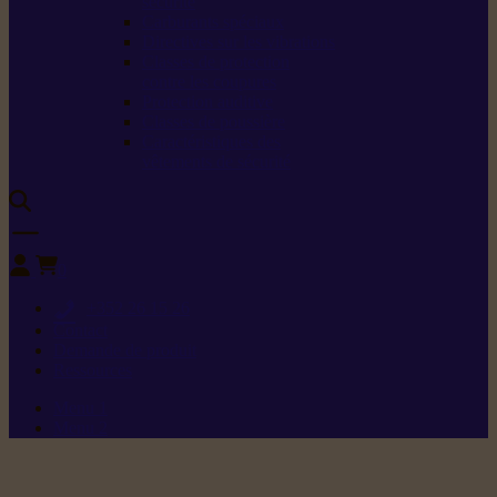
sécurité
Carburants spéciaux
Directives sur les vibrations
Classes de protection
contre les coupures
Protection auditive
Classes de poussière
Caractéristiques des
vêtements de sécurité
0
+352 26 15 26
Contact
Demande de produit
Ressources
Menu 1
Menu 2