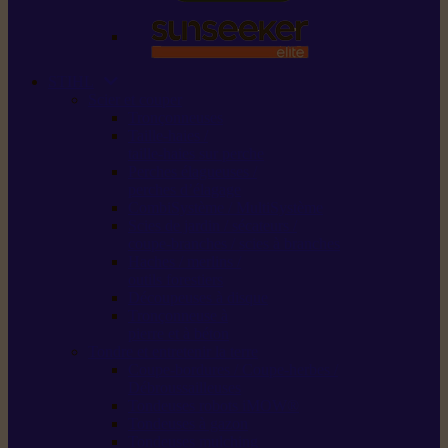
STIHL
Scier et couper
Tronçonneuses
Taille-haies /
taille-haies sur perche
Perches élagueuses /
perches d’élagage
CombiSystème / MultiSystème
Scies de jardin / sécateurs /
coupe-branches / scies à branches
Haches / merlins /
outils forestiers
Découpeuses à disque
Tronçonneuse à
pierre et à béton
Tondre et entretenir la terre
Coupe-bordures / Coupe-herbes /
Débroussailleuses
Tondeuses robots iMOW®
Tondeuses à gazon
Tondeuses mulching