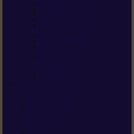
Scarificateurs
Motoculteurs / motobineuses
Tracteurs tondeuses
Tarières
Atomiseurs / pulvérisateurs
Nettoyer
Nettoyeurs haute pression
Aspirateurs eau / poussière
Balayeuses
Broyeurs de végétaux
Souffleurs /
Aspirateurs de feuilles
Approvisionnement
Gestion d’énergie
Pompes à eau
ETESIA
Machine à brosser et scarifier
les mauvaises herbes
Tondeuses tout-terrain
Tondeuses autoportées
Tondeuses à gazon
ET-Lander
SUNSEEKER
X3 GEN-2
X4