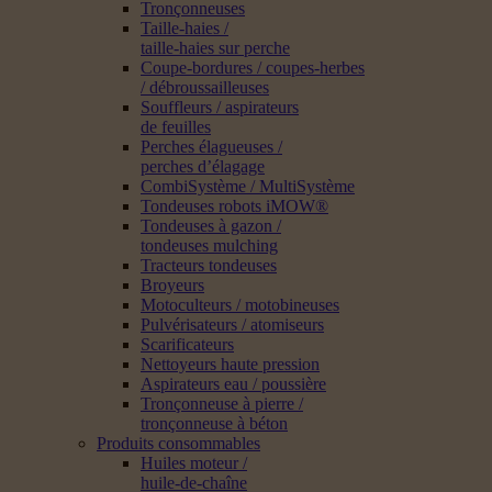
Tronçonneuses
Taille-haies /
taille-haies sur perche
Coupe-bordures / coupes-herbes
/ débroussailleuses
Souffleurs / aspirateurs
de feuilles
Perches élagueuses /
perches d’élagage
CombiSystème / MultiSystème
Tondeuses robots iMOW®
Tondeuses à gazon /
tondeuses mulching
Tracteurs tondeuses
Broyeurs
Motoculteurs / motobineuses
Pulvérisateurs / atomiseurs
Scarificateurs
Nettoyeurs haute pression
Aspirateurs eau / poussière
Tronçonneuse à pierre /
tronçonneuse à béton
Produits consommables
Huiles moteur /
huile-de-chaîne