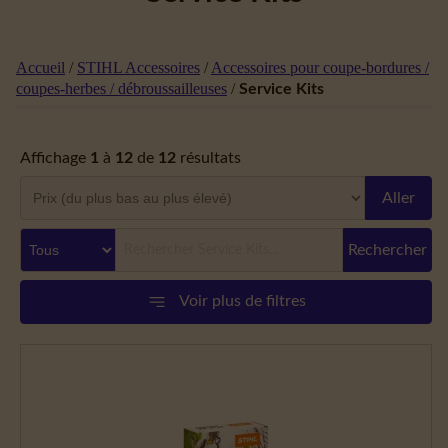
Accueil
/
STIHL Accessoires
/
Accessoires pour coupe-bordures /
coupes-herbes / débroussailleuses
/
Service Kits
Affichage
1
à
12
de
12
résultats
Aller
Rechercher
Voir plus de filtres