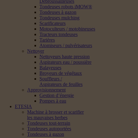
Débroussailleuses
Tondeuses robots iMOW®
Tondeuses à gazon
Tondeuses mulching
Scarificateurs
Motoculteurs / motobineuses
Tracteurs tondeuses
Tarières
Atomiseurs / pulvérisateurs
Nettoyer
Nettoyeurs haute pression
Aspirateurs eau / poussière
Balayeuses
Broyeurs de végétaux
Souffleurs /
Aspirateurs de feuilles
Approvisionnement
Gestion d’énergie
Pompes à eau
ETESIA
Machine à brosser et scarifier
les mauvaises herbes
Tondeuses tout-terrain
Tondeuses autoportées
Tondeuses à gazon