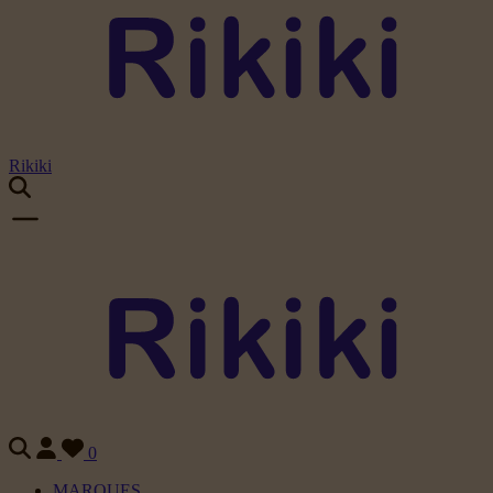
Rikiki
0
MARQUES