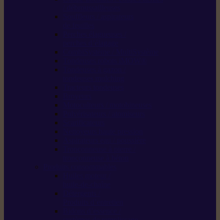
/ débroussailleuses
Souffleurs / aspirateurs
de feuilles
Perches élagueuses /
perches d’élagage
CombiSystème / MultiSystème
Tondeuses robots iMOW®
Tondeuses à gazon /
tondeuses mulching
Tracteurs tondeuses
Broyeurs
Motoculteurs / motobineuses
Pulvérisateurs / atomiseurs
Scarificateurs
Nettoyeurs haute pression
Aspirateurs eau / poussière
Tronçonneuse à pierre /
tronçonneuse à béton
Produits consommables
Huiles moteur /
huile-de-chaîne
Détergents /
Produits d’entretien
Bidons d’essence /
systèmes de remplissage