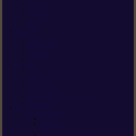
X5 Gen 2
X7 Gen 2
X7 Plus Gen 2
X9
X9 Plus
SILKY
Haches
Lames et pièces
Scies à perche
Scies fixes
Scies pliantes
FELCO
Sécateurs
Sécateur électrique portable
Scies à tirer
Outils de jardin
Outils de cuisine
Couteaux pour le greffage et la taille
Édition spéciale
ACCESSOIRES
Accessoires pour
Tronçonneuses
Taille-haies /
taille-haies sur perche
Coupe-bordures / coupes-herbes