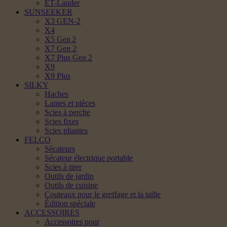
ET-Lander
SUNSEEKER
X3 GEN-2
X4
X5 Gen 2
X7 Gen 2
X7 Plus Gen 2
X9
X9 Plus
SILKY
Haches
Lames et pièces
Scies à perche
Scies fixes
Scies pliantes
FELCO
Sécateurs
Sécateur électrique portable
Scies à tirer
Outils de jardin
Outils de cuisine
Couteaux pour le greffage et la taille
Édition spéciale
ACCESSOIRES
Accessoires pour