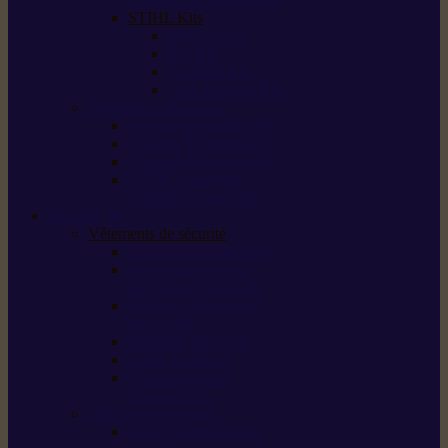
STIHL Kits
Service Kits
Cut Kits
Upgrade Kits
Care & Clean Kits
Batteries et chargeurs
Système de batterie AS
Système de batterie AP
Système de batterie AK
STIHL connected /
solutions connectées
Sécurité
Vêtements de sécurité
Lunettes de protection
Protection auditive,
du visage et de la tête
Bottes et chaussures
de sécurité
Pantalons de travail
Gants de travail
T-shirts et vestes
de protection
Directives et normes
Fiches de données de