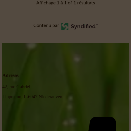
Affichage
1
à
1
of
1
résultats
Contenu par
Adresse:
42, rue Gabriel
Lippmann, L-6947 Niederanven