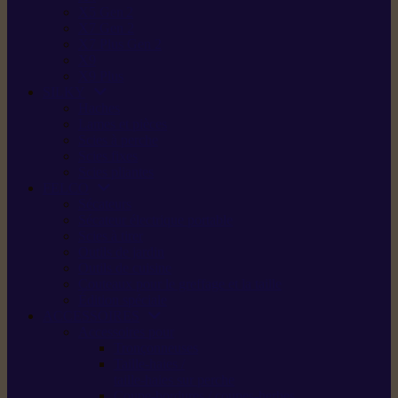
X5 Gen 2
X7 Gen 2
X7 Plus Gen 2
X9
X9 Plus
SILKY
Haches
Lames et pièces
Scies à perche
Scies fixes
Scies pliantes
FELCO
Sécateurs
Sécateur électrique portable
Scies à tirer
Outils de jardin
Outils de cuisine
Couteaux pour le greffage et la taille
Édition spéciale
ACCESSOIRES
Accessoires pour
Tronçonneuses
Taille-haies /
taille-haies sur perche
Coupe-bordures / coupes-herbes