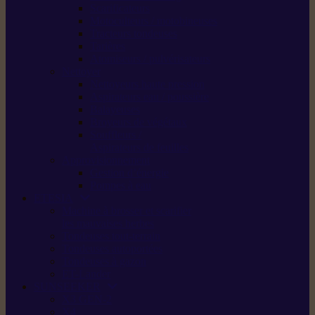
Scarificateurs
Motoculteurs / motobineuses
Tracteurs tondeuses
Tarières
Atomiseurs / pulvérisateurs
Nettoyer
Nettoyeurs haute pression
Aspirateurs eau / poussière
Balayeuses
Broyeurs de végétaux
Souffleurs /
Aspirateurs de feuilles
Approvisionnement
Gestion d’énergie
Pompes à eau
ETESIA
Machine à brosser et scarifier
les mauvaises herbes
Tondeuses tout-terrain
Tondeuses autoportées
Tondeuses à gazon
ET-Lander
SUNSEEKER
X3 GEN-2
X4