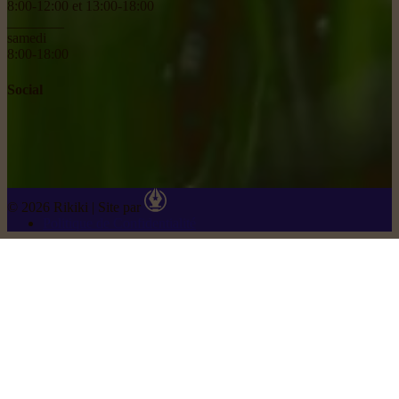
8:00-12:00 et 13:00-18:00
________
samedi
8:00-18:00
Social
© 2026 Rikiki
|
Site par
Politique de Confidentialité