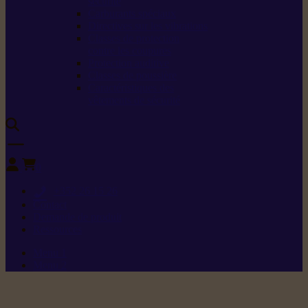
sécurité
Carburants spéciaux
Directives sur les vibrations
Classes de protection
contre les coupures
Protection auditive
Classes de poussière
Caractéristiques des
vêtements de sécurité
0
+352 26 15 26
Contact
Demande de produit
Ressources
Menu 1
Menu 2