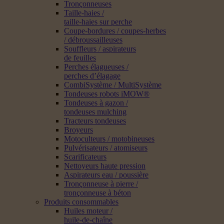
Tronçonneuses
Taille-haies /
taille-haies sur perche
Coupe-bordures / coupes-herbes
/ débroussailleuses
Souffleurs / aspirateurs
de feuilles
Perches élagueuses /
perches d’élagage
CombiSystème / MultiSystème
Tondeuses robots iMOW®
Tondeuses à gazon /
tondeuses mulching
Tracteurs tondeuses
Broyeurs
Motoculteurs / motobineuses
Pulvérisateurs / atomiseurs
Scarificateurs
Nettoyeurs haute pression
Aspirateurs eau / poussière
Tronçonneuse à pierre /
tronçonneuse à béton
Produits consommables
Huiles moteur /
huile-de-chaîne