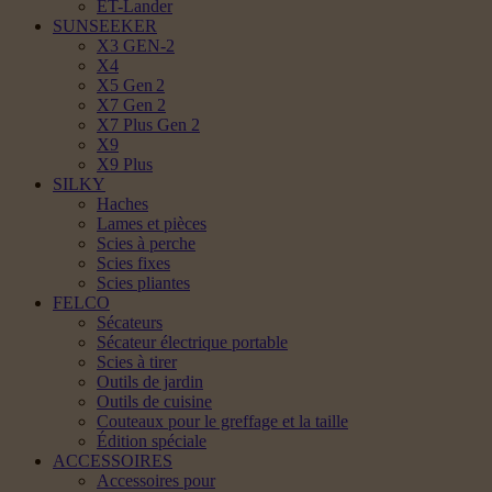
ET-Lander
SUNSEEKER
X3 GEN-2
X4
X5 Gen 2
X7 Gen 2
X7 Plus Gen 2
X9
X9 Plus
SILKY
Haches
Lames et pièces
Scies à perche
Scies fixes
Scies pliantes
FELCO
Sécateurs
Sécateur électrique portable
Scies à tirer
Outils de jardin
Outils de cuisine
Couteaux pour le greffage et la taille
Édition spéciale
ACCESSOIRES
Accessoires pour