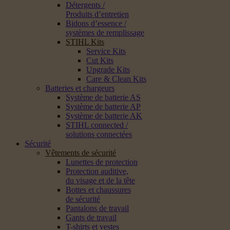
Détergents /
Produits d’entretien
Bidons d’essence /
systèmes de remplissage
STIHL Kits
Service Kits
Cut Kits
Upgrade Kits
Care & Clean Kits
Batteries et chargeurs
Système de batterie AS
Système de batterie AP
Système de batterie AK
STIHL connected /
solutions connectées
Sécurité
Vêtements de sécurité
Lunettes de protection
Protection auditive,
du visage et de la tête
Bottes et chaussures
de sécurité
Pantalons de travail
Gants de travail
T-shirts et vestes