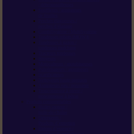
/ débroussailleuses
Souffleurs / aspirateurs
de feuilles
Perches élagueuses /
perches d’élagage
CombiSystème / MultiSystème
Tondeuses robots iMOW®
Tondeuses à gazon /
tondeuses mulching
Tracteurs tondeuses
Broyeurs
Motoculteurs / motobineuses
Pulvérisateurs / atomiseurs
Scarificateurs
Nettoyeurs haute pression
Aspirateurs eau / poussière
Tronçonneuse à pierre /
tronçonneuse à béton
Produits consommables
Huiles moteur /
huile-de-chaîne
Détergents /
Produits d’entretien
Bidons d’essence /
systèmes de remplissage