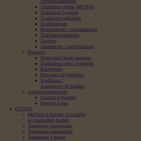
Débroussailleuses
Tondeuses robots iMOW®
Tondeuses à gazon
Tondeuses mulching
Scarificateurs
Motoculteurs / motobineuses
Tracteurs tondeuses
Tarières
Atomiseurs / pulvérisateurs
Nettoyer
Nettoyeurs haute pression
Aspirateurs eau / poussière
Balayeuses
Broyeurs de végétaux
Souffleurs /
Aspirateurs de feuilles
Approvisionnement
Gestion d’énergie
Pompes à eau
ETESIA
Machine à brosser et scarifier
les mauvaises herbes
Tondeuses tout-terrain
Tondeuses autoportées
Tondeuses à gazon