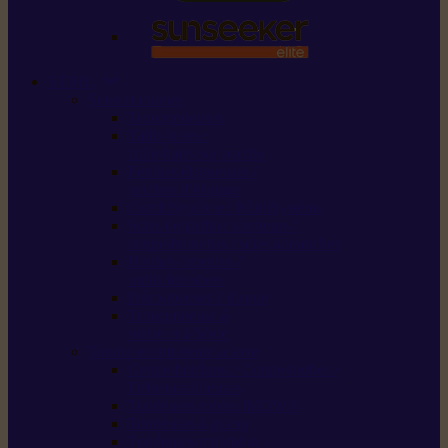
STIHL
Scier et couper
Tronçonneuses
Taille-haies /
taille-haies sur perche
Perches élagueuses /
perches d’élagage
CombiSystème / MultiSystème
Scies de jardin / sécateurs /
coupe-branches / scies à branches
Haches / merlins /
outils forestiers
Découpeuses à disque
Tronçonneuse à
pierre et à béton
Tondre et entretenir la terre
Coupe-bordures / Coupe-herbes /
Débroussailleuses
Tondeuses robots iMOW®
Tondeuses à gazon
Tondeuses mulching