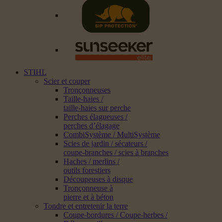
STIHL
Scier et couper
Tronçonneuses
Taille-haies /
taille-haies sur perche
Perches élagueuses /
perches d’élagage
CombiSystème / MultiSystème
Scies de jardin / sécateurs /
coupe-branches / scies à branches
Haches / merlins /
outils forestiers
Découpeuses à disque
Tronçonneuse à
pierre et à béton
Tondre et entretenir la terre
Coupe-bordures / Coupe-herbes /