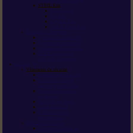
STIHL Kits
Service Kits
Cut Kits
Upgrade Kits
Care & Clean Kits
Batteries et chargeurs
Système de batterie AS
Système de batterie AP
Système de batterie AK
STIHL connected /
solutions connectées
Sécurité
Vêtements de sécurité
Lunettes de protection
Protection auditive,
du visage et de la tête
Bottes et chaussures
de sécurité
Pantalons de travail
Gants de travail
T-shirts et vestes
de protection
Directives et normes
Fiches de données de