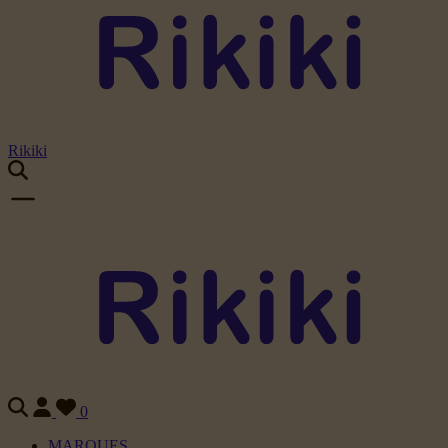
Rikiki
0
MARQUES