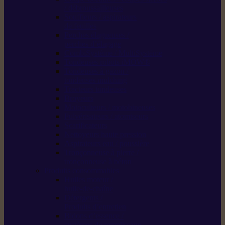
/ débroussailleuses
Souffleurs / aspirateurs
de feuilles
Perches élagueuses /
perches d’élagage
CombiSystème / MultiSystème
Tondeuses robots iMOW®
Tondeuses à gazon /
tondeuses mulching
Tracteurs tondeuses
Broyeurs
Motoculteurs / motobineuses
Pulvérisateurs / atomiseurs
Scarificateurs
Nettoyeurs haute pression
Aspirateurs eau / poussière
Tronçonneuse à pierre /
tronçonneuse à béton
Produits consommables
Huiles moteur /
huile-de-chaîne
Détergents /
Produits d’entretien
Bidons d’essence /
systèmes de remplissage