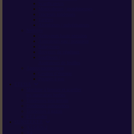
Scarificateurs
Motoculteurs / motobineuses
Tracteurs tondeuses
Tarières
Atomiseurs / pulvérisateurs
Nettoyer
Nettoyeurs haute pression
Aspirateurs eau / poussière
Balayeuses
Broyeurs de végétaux
Souffleurs /
Aspirateurs de feuilles
Approvisionnement
Gestion d’énergie
Pompes à eau
ETESIA
Machine à brosser et scarifier
les mauvaises herbes
Tondeuses tout-terrain
Tondeuses autoportées
Tondeuses à gazon
ET-Lander
SUNSEEKER
X3 GEN-2
X4