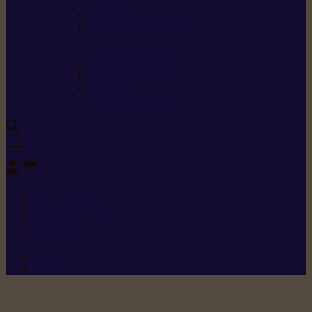
sécurité
Carburants spéciaux
Directives sur les vibrations
Classes de protection
contre les coupures
Protection auditive
Classes de poussière
Caractéristiques des
vêtements de sécurité
0
+352 26 15 26
Contact
Demande de produit
Ressources
Menu 1
Menu 2