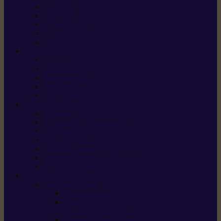
X5 Gen 2
X7 Gen 2
X7 Plus Gen 2
X9
X9 Plus
SILKY
Haches
Lames et pièces
Scies à perche
Scies fixes
Scies pliantes
FELCO
Sécateurs
Sécateur électrique portable
Scies à tirer
Outils de jardin
Outils de cuisine
Couteaux pour le greffage et la taille
Édition spéciale
ACCESSOIRES
Accessoires pour
Tronçonneuses
Taille-haies /
taille-haies sur perche
Coupe-bordures / coupes-herbes