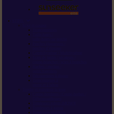
STIHL
Scier et couper
Tronçonneuses
Taille-haies /
taille-haies sur perche
Perches élagueuses /
perches d’élagage
CombiSystème / MultiSystème
Scies de jardin / sécateurs /
coupe-branches / scies à branches
Haches / merlins /
outils forestiers
Découpeuses à disque
Tronçonneuse à
pierre et à béton
Tondre et entretenir la terre
Coupe-bordures / Coupe-herbes /
Débroussailleuses
Tondeuses robots iMOW®
Tondeuses à gazon
Tondeuses mulching