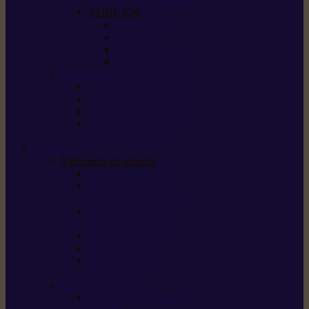
STIHL Kits
Service Kits
Cut Kits
Upgrade Kits
Care & Clean Kits
Batteries et chargeurs
Système de batterie AS
Système de batterie AP
Système de batterie AK
STIHL connected /
solutions connectées
Sécurité
Vêtements de sécurité
Lunettes de protection
Protection auditive,
du visage et de la tête
Bottes et chaussures
de sécurité
Pantalons de travail
Gants de travail
T-shirts et vestes
de protection
Directives et normes
Fiches de données de