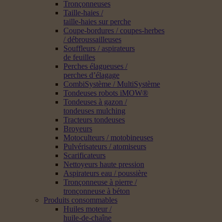
Tronçonneuses
Taille-haies /
taille-haies sur perche
Coupe-bordures / coupes-herbes
/ débroussailleuses
Souffleurs / aspirateurs
de feuilles
Perches élagueuses /
perches d’élagage
CombiSystème / MultiSystème
Tondeuses robots iMOW®
Tondeuses à gazon /
tondeuses mulching
Tracteurs tondeuses
Broyeurs
Motoculteurs / motobineuses
Pulvérisateurs / atomiseurs
Scarificateurs
Nettoyeurs haute pression
Aspirateurs eau / poussière
Tronçonneuse à pierre /
tronçonneuse à béton
Produits consommables
Huiles moteur /
huile-de-chaîne