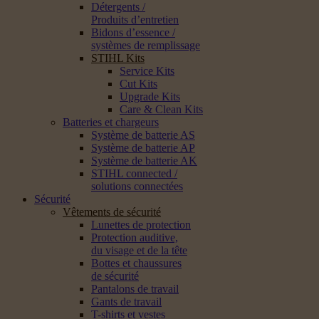
Détergents /
Produits d’entretien
Bidons d’essence /
systèmes de remplissage
STIHL Kits
Service Kits
Cut Kits
Upgrade Kits
Care & Clean Kits
Batteries et chargeurs
Système de batterie AS
Système de batterie AP
Système de batterie AK
STIHL connected /
solutions connectées
Sécurité
Vêtements de sécurité
Lunettes de protection
Protection auditive,
du visage et de la tête
Bottes et chaussures
de sécurité
Pantalons de travail
Gants de travail
T-shirts et vestes