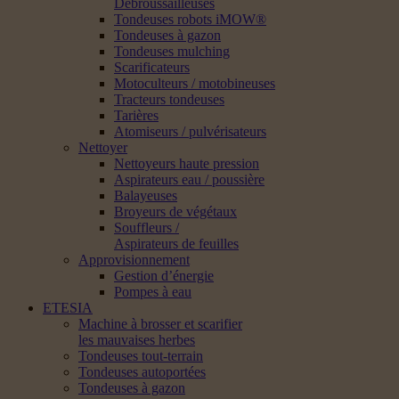
Débroussailleuses
Tondeuses robots iMOW®
Tondeuses à gazon
Tondeuses mulching
Scarificateurs
Motoculteurs / motobineuses
Tracteurs tondeuses
Tarières
Atomiseurs / pulvérisateurs
Nettoyer
Nettoyeurs haute pression
Aspirateurs eau / poussière
Balayeuses
Broyeurs de végétaux
Souffleurs /
Aspirateurs de feuilles
Approvisionnement
Gestion d’énergie
Pompes à eau
ETESIA
Machine à brosser et scarifier
les mauvaises herbes
Tondeuses tout-terrain
Tondeuses autoportées
Tondeuses à gazon