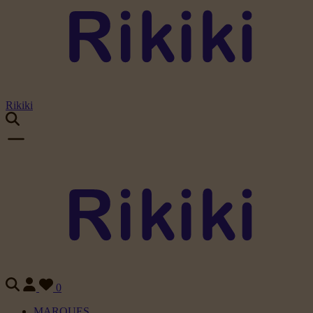
Rikiki
0
MARQUES