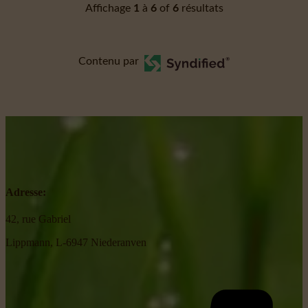
Affichage
1
à
6
of
6
résultats
Contenu par
Adresse:
42, rue Gabriel
Lippmann, L-6947 Niederanven