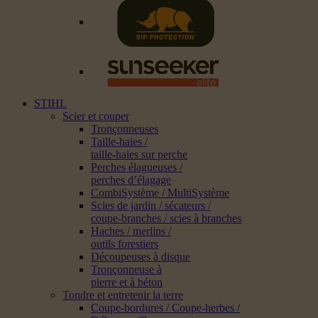
STIHL
Scier et couper
Tronçonneuses
Taille-haies /
taille-haies sur perche
Perches élagueuses /
perches d’élagage
CombiSystème / MultiSystème
Scies de jardin / sécateurs /
coupe-branches / scies à branches
Haches / merlins /
outils forestiers
Découpeuses à disque
Tronçonneuse à
pierre et à béton
Tondre et entretenir la terre
Coupe-bordures / Coupe-herbes /