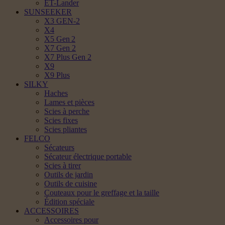
ET-Lander
SUNSEEKER
X3 GEN-2
X4
X5 Gen 2
X7 Gen 2
X7 Plus Gen 2
X9
X9 Plus
SILKY
Haches
Lames et pièces
Scies à perche
Scies fixes
Scies pliantes
FELCO
Sécateurs
Sécateur électrique portable
Scies à tirer
Outils de jardin
Outils de cuisine
Couteaux pour le greffage et la taille
Édition spéciale
ACCESSOIRES
Accessoires pour