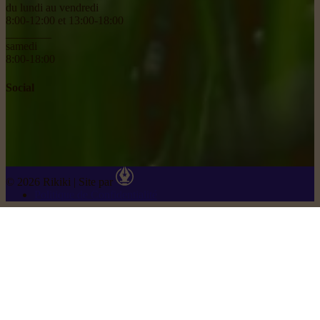
du lundi au vendredi
8:00-12:00 et 13:00-18:00
________
samedi
8:00-18:00
Social
© 2026 Rikiki
|
Site par
Politique de Confidentialité