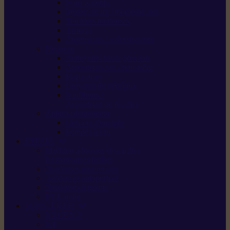
Scarificateurs
Motoculteurs / motobineuses
Tracteurs tondeuses
Tarières
Atomiseurs / pulvérisateurs
Nettoyer
Nettoyeurs haute pression
Aspirateurs eau / poussière
Balayeuses
Broyeurs de végétaux
Souffleurs /
Aspirateurs de feuilles
Approvisionnement
Gestion d’énergie
Pompes à eau
ETESIA
Machine à brosser et scarifier
les mauvaises herbes
Tondeuses tout-terrain
Tondeuses autoportées
Tondeuses à gazon
ET-Lander
SUNSEEKER
X3 GEN-2
X4