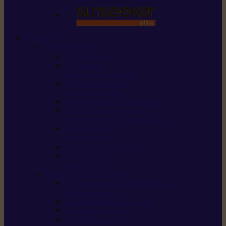
STIHL
Scier et couper
Tronçonneuses
Taille-haies /
taille-haies sur perche
Perches élagueuses /
perches d’élagage
CombiSystème / MultiSystème
Scies de jardin / sécateurs /
coupe-branches / scies à branches
Haches / merlins /
outils forestiers
Découpeuses à disque
Tronçonneuse à
pierre et à béton
Tondre et entretenir la terre
Coupe-bordures / Coupe-herbes /
Débroussailleuses
Tondeuses robots iMOW®
Tondeuses à gazon
Tondeuses mulching