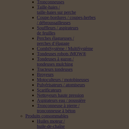
Tronçonneuses
Taille-haies /
taille-haies sur perche
Coupe-bordures / coupes-herbes
/ débroussailleuses
Souffleurs / aspirateurs
de feuilles
Perches élagueuses /
perches d’élagage
CombiSystème / MultiSystème
Tondeuses robots iMOW®
Tondeuses à gazon /
tondeuses mulching
Tracteurs tondeuses
Broyeurs
Motoculteurs / motobineuses
Pulvérisateurs / atomiseurs
Scarificateurs
Nettoyeurs haute pression
Aspirateurs eau / poussière
Tronçonneuse à pierre /
tronçonneuse à béton
Produits consommables
Huiles moteur /
huile-de-chaîne