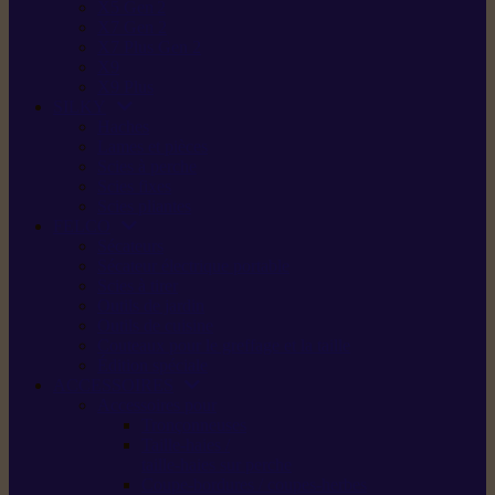
X5 Gen 2
X7 Gen 2
X7 Plus Gen 2
X9
X9 Plus
SILKY
Haches
Lames et pièces
Scies à perche
Scies fixes
Scies pliantes
FELCO
Sécateurs
Sécateur électrique portable
Scies à tirer
Outils de jardin
Outils de cuisine
Couteaux pour le greffage et la taille
Édition spéciale
ACCESSOIRES
Accessoires pour
Tronçonneuses
Taille-haies /
taille-haies sur perche
Coupe-bordures / coupes-herbes