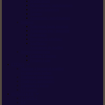
Scarificateurs
Motoculteurs / motobineuses
Tracteurs tondeuses
Tarières
Atomiseurs / pulvérisateurs
Nettoyer
Nettoyeurs haute pression
Aspirateurs eau / poussière
Balayeuses
Broyeurs de végétaux
Souffleurs /
Aspirateurs de feuilles
Approvisionnement
Gestion d’énergie
Pompes à eau
ETESIA
Machine à brosser et scarifier
les mauvaises herbes
Tondeuses tout-terrain
Tondeuses autoportées
Tondeuses à gazon
ET-Lander
SUNSEEKER
X3 GEN-2
X4