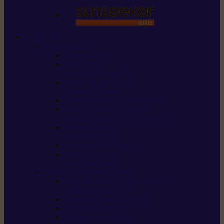
STIHL
Scier et couper
Tronçonneuses
Taille-haies /
taille-haies sur perche
Perches élagueuses /
perches d’élagage
CombiSystème / MultiSystème
Scies de jardin / sécateurs /
coupe-branches / scies à branches
Haches / merlins /
outils forestiers
Découpeuses à disque
Tronçonneuse à
pierre et à béton
Tondre et entretenir la terre
Coupe-bordures / Coupe-herbes /
Débroussailleuses
Tondeuses robots iMOW®
Tondeuses à gazon
Tondeuses mulching