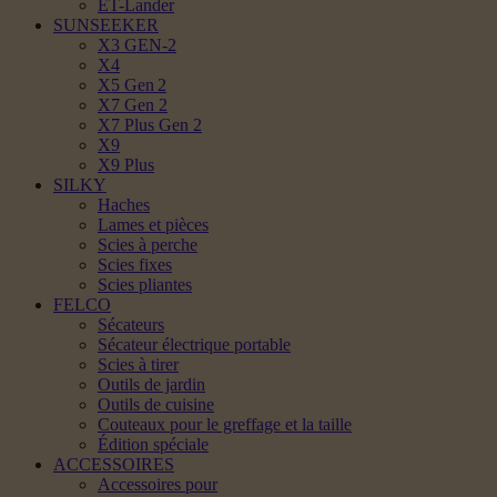
ET-Lander
SUNSEEKER
X3 GEN-2
X4
X5 Gen 2
X7 Gen 2
X7 Plus Gen 2
X9
X9 Plus
SILKY
Haches
Lames et pièces
Scies à perche
Scies fixes
Scies pliantes
FELCO
Sécateurs
Sécateur électrique portable
Scies à tirer
Outils de jardin
Outils de cuisine
Couteaux pour le greffage et la taille
Édition spéciale
ACCESSOIRES
Accessoires pour