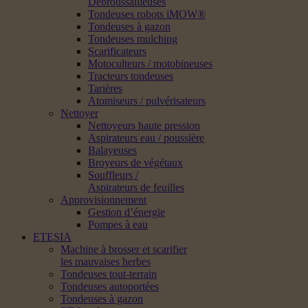
Débroussailleuses
Tondeuses robots iMOW®
Tondeuses à gazon
Tondeuses mulching
Scarificateurs
Motoculteurs / motobineuses
Tracteurs tondeuses
Tarières
Atomiseurs / pulvérisateurs
Nettoyer
Nettoyeurs haute pression
Aspirateurs eau / poussière
Balayeuses
Broyeurs de végétaux
Souffleurs /
Aspirateurs de feuilles
Approvisionnement
Gestion d’énergie
Pompes à eau
ETESIA
Machine à brosser et scarifier
les mauvaises herbes
Tondeuses tout-terrain
Tondeuses autoportées
Tondeuses à gazon