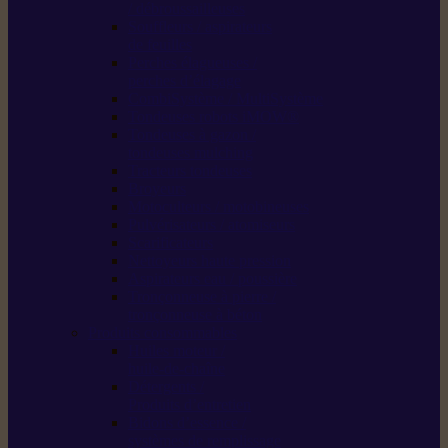
/ débroussailleuses
Souffleurs / aspirateurs
de feuilles
Perches élagueuses /
perches d’élagage
CombiSystème / MultiSystème
Tondeuses robots iMOW®
Tondeuses à gazon /
tondeuses mulching
Tracteurs tondeuses
Broyeurs
Motoculteurs / motobineuses
Pulvérisateurs / atomiseurs
Scarificateurs
Nettoyeurs haute pression
Aspirateurs eau / poussière
Tronçonneuse à pierre /
tronçonneuse à béton
Produits consommables
Huiles moteur /
huile-de-chaîne
Détergents /
Produits d’entretien
Bidons d’essence /
systèmes de remplissage