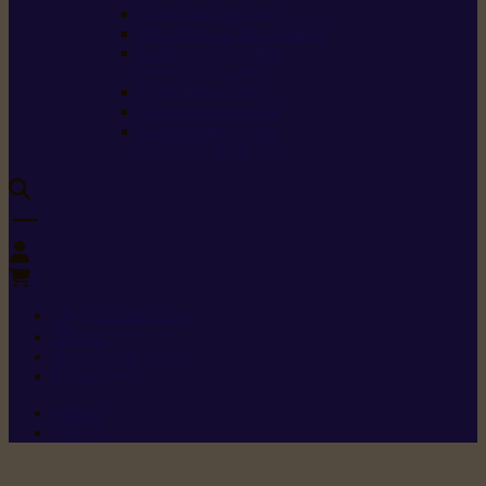
Carburants spéciaux
Directives sur les vibrations
Classes de protection
contre les coupures
Protection auditive
Classes de poussière
Caractéristiques des
vêtements de sécurité
0
+352 26 15 26
Contact
Demande de produit
Ressources
Menu 1
Menu 2