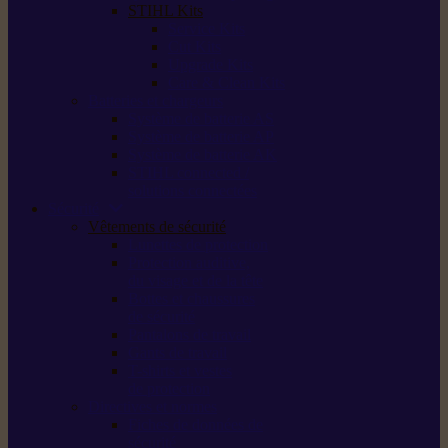
STIHL Kits
Service Kits
Cut Kits
Upgrade Kits
Care & Clean Kits
Batteries et chargeurs
Système de batterie AS
Système de batterie AP
Système de batterie AK
STIHL connected /
solutions connectées
Sécurité
Vêtements de sécurité
Lunettes de protection
Protection auditive,
du visage et de la tête
Bottes et chaussures
de sécurité
Pantalons de travail
Gants de travail
T-shirts et vestes
de protection
Directives et normes
Fiches de données de
sécurité