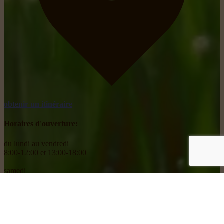
obtenir un itinéraire
Horaires d'ouverture:
du lundi au vendredi
8:00-12:00 et 13:00-18:00
________
samedi
8:00-18:00
Social