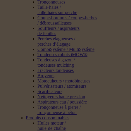
Tronçonneuses
Taille-haies /
taille-haies sur perche
Coupe-bordures / coupes-herbes
/ débroussailleuses
Souffleurs / aspirateurs
de feuilles
Perches élagueuses /
perches d’élagage
CombiSystème / MultiSystème
Tondeuses robots iMOW®
Tondeuses à gazon /
tondeuses mulching
Tracteurs tondeuses
Broyeurs
Motoculteurs / motobineuses
Pulvérisateurs / atomiseurs
Scarificateurs
Nettoyeurs haute pression
Aspirateurs eau / poussière
Tronçonneuse à pierre /
tronçonneuse à béton
Produits consommables
Huiles moteur /
huile-de-chaîne