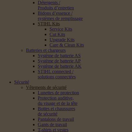
Détergents /
Produits d’entretien
Bidons d’essence /
systèmes de remplissage
STIHL Kits
Service Kits
Cut Kits
Upgrade Kits
Care & Clean Kits
Batteries et chargeurs
Système de batterie AS
Système de batterie AP
Système de batterie AK
STIHL connected /
solutions connectées
Sécurité
Vêtements de sécurité
Lunettes de protection
Protection auditive,
du visage et de la tête
Bottes et chaussures
de sécurité
Pantalons de travail
Gants de travail
T-shirts et vestes