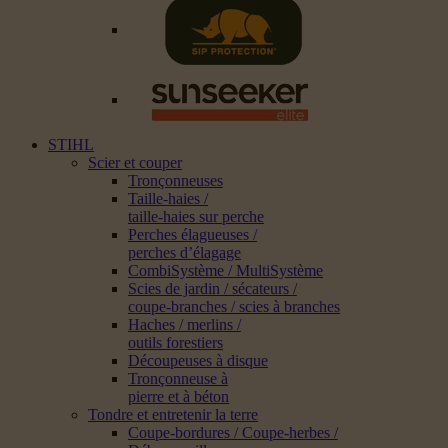
STIHL
Scier et couper
Tronçonneuses
Taille-haies /
taille-haies sur perche
Perches élagueuses /
perches d’élagage
CombiSystème / MultiSystème
Scies de jardin / sécateurs /
coupe-branches / scies à branches
Haches / merlins /
outils forestiers
Découpeuses à disque
Tronçonneuse à
pierre et à béton
Tondre et entretenir la terre
Coupe-bordures / Coupe-herbes /