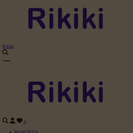
Rikiki
0
MARQUES