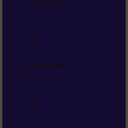
STIHL Kits
Service Kits
Cut Kits
Upgrade Kits
Care & Clean Kits
Batteries et chargeurs
Système de batterie AS
Système de batterie AP
Système de batterie AK
STIHL connected /
solutions connectées
Sécurité
Vêtements de sécurité
Lunettes de protection
Protection auditive,
du visage et de la tête
Bottes et chaussures
de sécurité
Pantalons de travail
Gants de travail
T-shirts et vestes
de protection
Directives et normes
Fiches de données de
sécurité