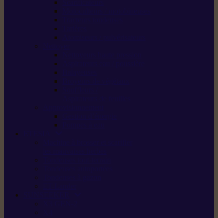
Scarificateurs
Motoculteurs / motobineuses
Tracteurs tondeuses
Tarières
Atomiseurs / pulvérisateurs
Nettoyer
Nettoyeurs haute pression
Aspirateurs eau / poussière
Balayeuses
Broyeurs de végétaux
Souffleurs /
Aspirateurs de feuilles
Approvisionnement
Gestion d’énergie
Pompes à eau
ETESIA
Machine à brosser et scarifier
les mauvaises herbes
Tondeuses tout-terrain
Tondeuses autoportées
Tondeuses à gazon
ET-Lander
SUNSEEKER
X3 GEN-2
X4