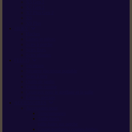
X5 Gen 2
X7 Gen 2
X7 Plus Gen 2
X9
X9 Plus
SILKY
Haches
Lames et pièces
Scies à perche
Scies fixes
Scies pliantes
FELCO
Sécateurs
Sécateur électrique portable
Scies à tirer
Outils de jardin
Outils de cuisine
Couteaux pour le greffage et la taille
Édition spéciale
ACCESSOIRES
Accessoires pour
Tronçonneuses
Taille-haies /
taille-haies sur perche
Coupe-bordures / coupes-herbes