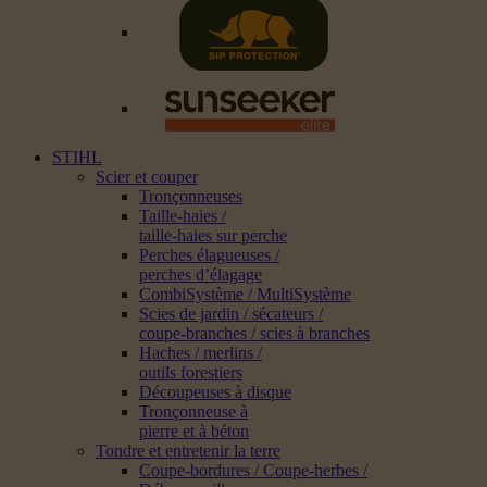
STIHL
Scier et couper
Tronçonneuses
Taille-haies /
taille-haies sur perche
Perches élagueuses /
perches d’élagage
CombiSystème / MultiSystème
Scies de jardin / sécateurs /
coupe-branches / scies à branches
Haches / merlins /
outils forestiers
Découpeuses à disque
Tronçonneuse à
pierre et à béton
Tondre et entretenir la terre
Coupe-bordures / Coupe-herbes /