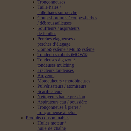
Tronçonneuses
Taille-haies /
taille-haies sur perche
Coupe-bordures / coupes-herbes
/ débroussailleuses
Souffleurs / aspirateurs
de feuilles
Perches élagueuses /
perches d’élagage
CombiSystème / MultiSystème
Tondeuses robots iMOW®
Tondeuses à gazon /
tondeuses mulching
Tracteurs tondeuses
Broyeurs
Motoculteurs / motobineuses
Pulvérisateurs / atomiseurs
Scarificateurs
Nettoyeurs haute pression
Aspirateurs eau / poussière
Tronçonneuse à pierre /
tronçonneuse à béton
Produits consommables
Huiles moteur /
huile-de-chaîne