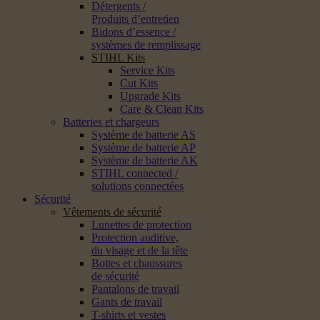
Détergents /
Produits d’entretien
Bidons d’essence /
systèmes de remplissage
STIHL Kits
Service Kits
Cut Kits
Upgrade Kits
Care & Clean Kits
Batteries et chargeurs
Système de batterie AS
Système de batterie AP
Système de batterie AK
STIHL connected /
solutions connectées
Sécurité
Vêtements de sécurité
Lunettes de protection
Protection auditive,
du visage et de la tête
Bottes et chaussures
de sécurité
Pantalons de travail
Gants de travail
T-shirts et vestes