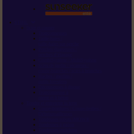
STIHL
Scier et couper
Tronçonneuses
Taille-haies /
taille-haies sur perche
Perches élagueuses /
perches d’élagage
CombiSystème / MultiSystème
Scies de jardin / sécateurs /
coupe-branches / scies à branches
Haches / merlins /
outils forestiers
Découpeuses à disque
Tronçonneuse à
pierre et à béton
Tondre et entretenir la terre
Coupe-bordures / Coupe-herbes /
Débroussailleuses
Tondeuses robots iMOW®
Tondeuses à gazon
Tondeuses mulching