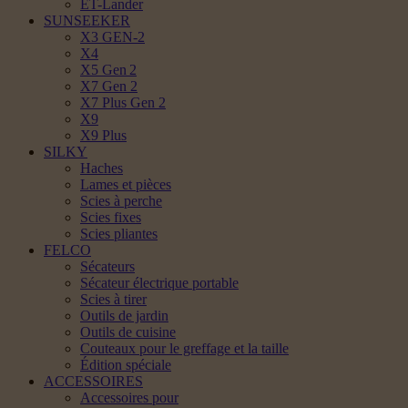
ET-Lander
SUNSEEKER
X3 GEN-2
X4
X5 Gen 2
X7 Gen 2
X7 Plus Gen 2
X9
X9 Plus
SILKY
Haches
Lames et pièces
Scies à perche
Scies fixes
Scies pliantes
FELCO
Sécateurs
Sécateur électrique portable
Scies à tirer
Outils de jardin
Outils de cuisine
Couteaux pour le greffage et la taille
Édition spéciale
ACCESSOIRES
Accessoires pour