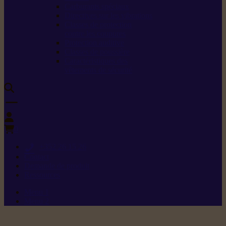
Carburants spéciaux
Directives sur les vibrations
Classes de protection
contre les coupures
Protection auditive
Classes de poussière
Caractéristiques des
vêtements de sécurité
0
+352 26 15 26
Contact
Demande de produit
Ressources
Menu 1
Menu 2