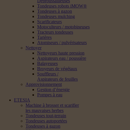
Débroussailleuses
Tondeuses robots iMOW®
Tondeuses à gazon
Tondeuses mulching
Scarificateurs
Motoculteurs / motobineuses
Tracteurs tondeuses
Tarières
Atomiseurs / pulvérisateurs
Nettoyer
Nettoyeurs haute pression
Aspirateurs eau / poussière
Balayeuses
Broyeurs de végétaux
Souffleurs /
Aspirateurs de feuilles
Approvisionnement
Gestion d’énergie
Pompes à eau
ETESIA
Machine à brosser et scarifier
les mauvaises herbes
Tondeuses tout-terrain
Tondeuses autoportées
Tondeuses à gazon