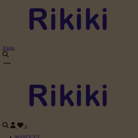
Rikiki
0
MARQUES