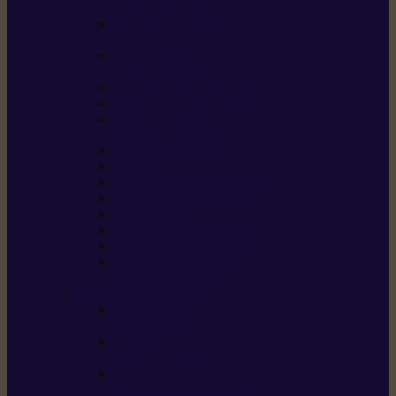
/ débroussailleuses
Souffleurs / aspirateurs
de feuilles
Perches élagueuses /
perches d’élagage
CombiSystème / MultiSystème
Tondeuses robots iMOW®
Tondeuses à gazon /
tondeuses mulching
Tracteurs tondeuses
Broyeurs
Motoculteurs / motobineuses
Pulvérisateurs / atomiseurs
Scarificateurs
Nettoyeurs haute pression
Aspirateurs eau / poussière
Tronçonneuse à pierre /
tronçonneuse à béton
Produits consommables
Huiles moteur /
huile-de-chaîne
Détergents /
Produits d’entretien
Bidons d’essence /
systèmes de remplissage