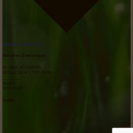
obtenir un itinéraire
Horaires d'ouverture:
du lundi au vendredi
8:00-12:00 et 13:00-18:00
________
samedi
8:00-18:00
Social