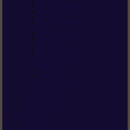
Scarificateurs
Motoculteurs / motobineuses
Tracteurs tondeuses
Tarières
Atomiseurs / pulvérisateurs
Nettoyer
Nettoyeurs haute pression
Aspirateurs eau / poussière
Balayeuses
Broyeurs de végétaux
Souffleurs /
Aspirateurs de feuilles
Approvisionnement
Gestion d’énergie
Pompes à eau
ETESIA
Machine à brosser et scarifier
les mauvaises herbes
Tondeuses tout-terrain
Tondeuses autoportées
Tondeuses à gazon
ET-Lander
SUNSEEKER
X3 GEN-2
X4