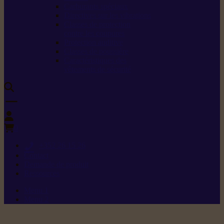
Carburants spéciaux
Directives sur les vibrations
Classes de protection
contre les coupures
Protection auditive
Classes de poussière
Caractéristiques des
vêtements de sécurité
0
+352 26 15 26
Contact
Demande de produit
Ressources
Menu 1
Menu 2