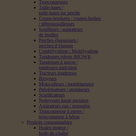
Tronçonneuses
Taille-haies /
taille-haies sur perche
Coupe-bordures / coupes-herbes
/ débroussailleuses
Souffleurs / aspirateurs
de feuilles
Perches élagueuses /
perches d’élagage
CombiSystème / MultiSystème
Tondeuses robots iMOW®
Tondeuses à gazon /
tondeuses mulching
Tracteurs tondeuses
Broyeurs
Motoculteurs / motobineuses
Pulvérisateurs / atomiseurs
Scarificateurs
Nettoyeurs haute pression
Aspirateurs eau / poussière
Tronçonneuse à pierre /
tronçonneuse à béton
Produits consommables
Huiles moteur /
huile-de-chaîne