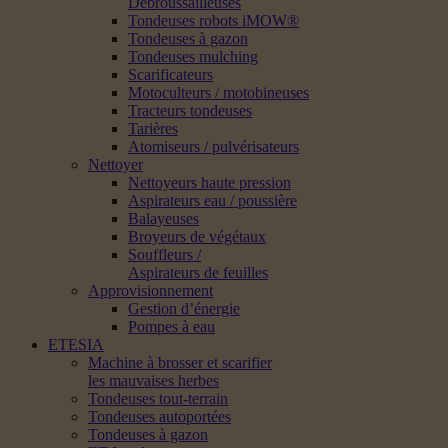
Débroussailleuses
Tondeuses robots iMOW®
Tondeuses à gazon
Tondeuses mulching
Scarificateurs
Motoculteurs / motobineuses
Tracteurs tondeuses
Tarières
Atomiseurs / pulvérisateurs
Nettoyer
Nettoyeurs haute pression
Aspirateurs eau / poussière
Balayeuses
Broyeurs de végétaux
Souffleurs /
Aspirateurs de feuilles
Approvisionnement
Gestion d’énergie
Pompes à eau
ETESIA
Machine à brosser et scarifier
les mauvaises herbes
Tondeuses tout-terrain
Tondeuses autoportées
Tondeuses à gazon