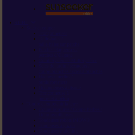
STIHL
Scier et couper
Tronçonneuses
Taille-haies /
taille-haies sur perche
Perches élagueuses /
perches d’élagage
CombiSystème / MultiSystème
Scies de jardin / sécateurs /
coupe-branches / scies à branches
Haches / merlins /
outils forestiers
Découpeuses à disque
Tronçonneuse à
pierre et à béton
Tondre et entretenir la terre
Coupe-bordures / Coupe-herbes /
Débroussailleuses
Tondeuses robots iMOW®
Tondeuses à gazon
Tondeuses mulching