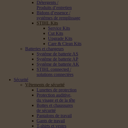
Détergents /
Produits d’entretien
Bidons d’essence /
systèmes de remplissage
STIHL Kits
Service Kits
Cut Kits
Upgrade Kits
Care & Clean Kits
Batteries et chargeurs
Système de batterie AS
Système de batterie AP
Système de batterie AK
STIHL connected /
solutions connectées
Sécurité
Vêtements de sécurité
Lunettes de protection
Protection auditive,
du visage et de la tête
Bottes et chaussures
de sécurité
Pantalons de travail
Gants de travail
T-shirts et vestes