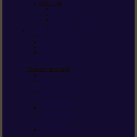
STIHL Kits
Service Kits
Cut Kits
Upgrade Kits
Care & Clean Kits
Batteries et chargeurs
Système de batterie AS
Système de batterie AP
Système de batterie AK
STIHL connected /
solutions connectées
Sécurité
Vêtements de sécurité
Lunettes de protection
Protection auditive,
du visage et de la tête
Bottes et chaussures
de sécurité
Pantalons de travail
Gants de travail
T-shirts et vestes
de protection
Directives et normes
Fiches de données de
sécurité