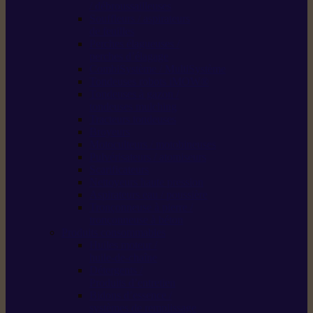
/ débroussailleuses
Souffleurs / aspirateurs
de feuilles
Perches élagueuses /
perches d’élagage
CombiSystème / MultiSystème
Tondeuses robots iMOW®
Tondeuses à gazon /
tondeuses mulching
Tracteurs tondeuses
Broyeurs
Motoculteurs / motobineuses
Pulvérisateurs / atomiseurs
Scarificateurs
Nettoyeurs haute pression
Aspirateurs eau / poussière
Tronçonneuse à pierre /
tronçonneuse à béton
Produits consommables
Huiles moteur /
huile-de-chaîne
Détergents /
Produits d’entretien
Bidons d’essence /
systèmes de remplissage