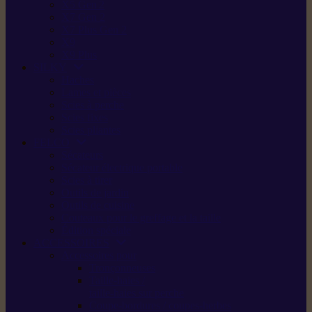
X5 Gen 2
X7 Gen 2
X7 Plus Gen 2
X9
X9 Plus
SILKY
Haches
Lames et pièces
Scies à perche
Scies fixes
Scies pliantes
FELCO
Sécateurs
Sécateur électrique portable
Scies à tirer
Outils de jardin
Outils de cuisine
Couteaux pour le greffage et la taille
Édition spéciale
ACCESSOIRES
Accessoires pour
Tronçonneuses
Taille-haies /
taille-haies sur perche
Coupe-bordures / coupes-herbes