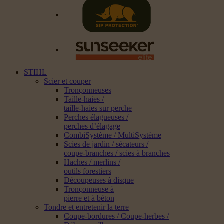
STIHL
Scier et couper
Tronçonneuses
Taille-haies /
taille-haies sur perche
Perches élagueuses /
perches d’élagage
CombiSystème / MultiSystème
Scies de jardin / sécateurs /
coupe-branches / scies à branches
Haches / merlins /
outils forestiers
Découpeuses à disque
Tronçonneuse à
pierre et à béton
Tondre et entretenir la terre
Coupe-bordures / Coupe-herbes /