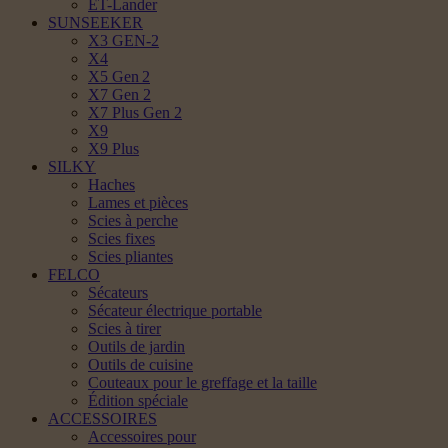
ET-Lander
SUNSEEKER
X3 GEN-2
X4
X5 Gen 2
X7 Gen 2
X7 Plus Gen 2
X9
X9 Plus
SILKY
Haches
Lames et pièces
Scies à perche
Scies fixes
Scies pliantes
FELCO
Sécateurs
Sécateur électrique portable
Scies à tirer
Outils de jardin
Outils de cuisine
Couteaux pour le greffage et la taille
Édition spéciale
ACCESSOIRES
Accessoires pour