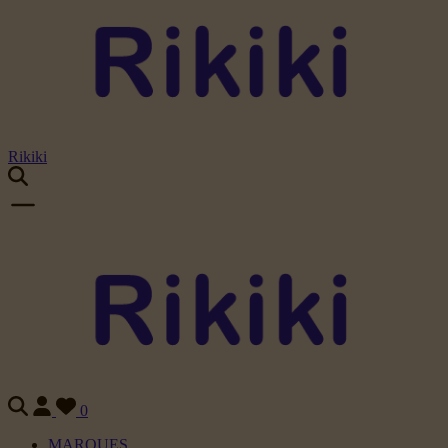
Rikiki
0
MARQUES