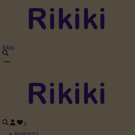
Rikiki
0
MARQUES