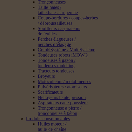
Tronçonneuses
Taille-haies /
taille-haies sur perche
Coupe-bordures / coupes-herbes
/ débroussailleuses
Souffleurs / aspirateurs
de feuilles
Perches élagueuses /
perches d’élagage
CombiSystème / MultiSystème
Tondeuses robots iMOW®
Tondeuses à gazon /
tondeuses mulching
Tracteurs tondeuses
Broyeurs
Motoculteurs / motobineuses
Pulvérisateurs / atomiseurs
Scarificateurs
Nettoyeurs haute pression
Aspirateurs eau / poussière
Tronçonneuse à pierre /
tronçonneuse à béton
Produits consommables
Huiles moteur /
huile-de-chaîne