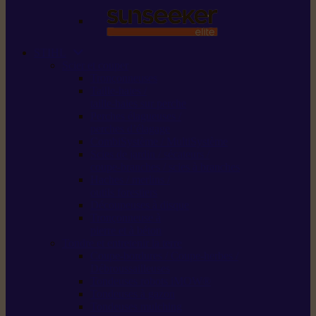
STIHL
Scier et couper
Tronçonneuses
Taille-haies /
taille-haies sur perche
Perches élagueuses /
perches d’élagage
CombiSystème / MultiSystème
Scies de jardin / sécateurs /
coupe-branches / scies à branches
Haches / merlins /
outils forestiers
Découpeuses à disque
Tronçonneuse à
pierre et à béton
Tondre et entretenir la terre
Coupe-bordures / Coupe-herbes /
Débroussailleuses
Tondeuses robots iMOW®
Tondeuses à gazon
Tondeuses mulching