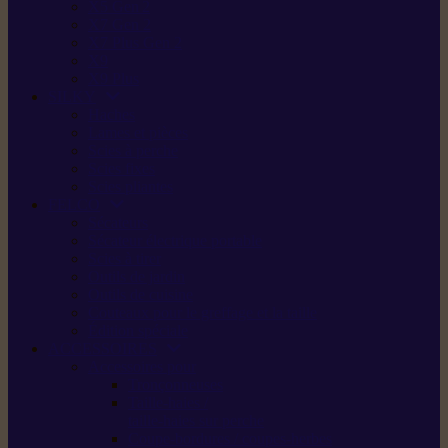
X5 Gen 2
X7 Gen 2
X7 Plus Gen 2
X9
X9 Plus
SILKY
Haches
Lames et pièces
Scies à perche
Scies fixes
Scies pliantes
FELCO
Sécateurs
Sécateur électrique portable
Scies à tirer
Outils de jardin
Outils de cuisine
Couteaux pour le greffage et la taille
Édition spéciale
ACCESSOIRES
Accessoires pour
Tronçonneuses
Taille-haies /
taille-haies sur perche
Coupe-bordures / coupes-herbes