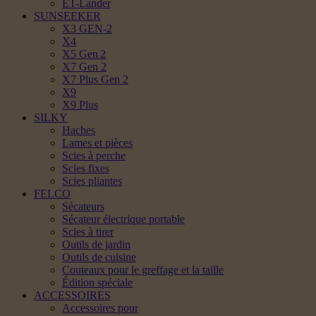
ET-Lander
SUNSEEKER
X3 GEN-2
X4
X5 Gen 2
X7 Gen 2
X7 Plus Gen 2
X9
X9 Plus
SILKY
Haches
Lames et pièces
Scies à perche
Scies fixes
Scies pliantes
FELCO
Sécateurs
Sécateur électrique portable
Scies à tirer
Outils de jardin
Outils de cuisine
Couteaux pour le greffage et la taille
Édition spéciale
ACCESSOIRES
Accessoires pour