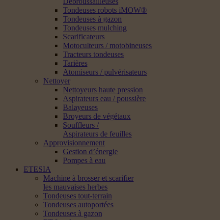
Débroussailleuses
Tondeuses robots iMOW®
Tondeuses à gazon
Tondeuses mulching
Scarificateurs
Motoculteurs / motobineuses
Tracteurs tondeuses
Tarières
Atomiseurs / pulvérisateurs
Nettoyer
Nettoyeurs haute pression
Aspirateurs eau / poussière
Balayeuses
Broyeurs de végétaux
Souffleurs /
Aspirateurs de feuilles
Approvisionnement
Gestion d’énergie
Pompes à eau
ETESIA
Machine à brosser et scarifier
les mauvaises herbes
Tondeuses tout-terrain
Tondeuses autoportées
Tondeuses à gazon