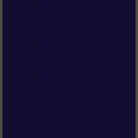
Scarificateurs
Motoculteurs / motobineuses
Tracteurs tondeuses
Tarières
Atomiseurs / pulvérisateurs
Nettoyer
Nettoyeurs haute pression
Aspirateurs eau / poussière
Balayeuses
Broyeurs de végétaux
Souffleurs /
Aspirateurs de feuilles
Approvisionnement
Gestion d’énergie
Pompes à eau
ETESIA
Machine à brosser et scarifier
les mauvaises herbes
Tondeuses tout-terrain
Tondeuses autoportées
Tondeuses à gazon
ET-Lander
SUNSEEKER
X3 GEN-2
X4