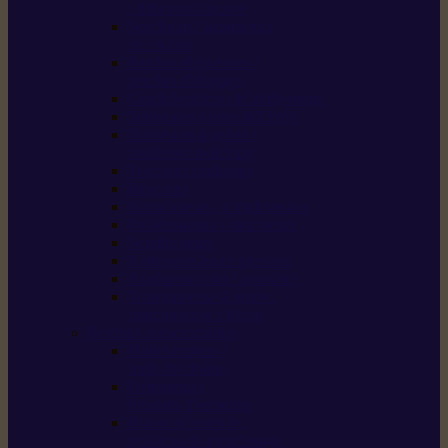
/ débroussailleuses
Souffleurs / aspirateurs
de feuilles
Perches élagueuses /
perches d’élagage
CombiSystème / MultiSystème
Tondeuses robots iMOW®
Tondeuses à gazon /
tondeuses mulching
Tracteurs tondeuses
Broyeurs
Motoculteurs / motobineuses
Pulvérisateurs / atomiseurs
Scarificateurs
Nettoyeurs haute pression
Aspirateurs eau / poussière
Tronçonneuse à pierre /
tronçonneuse à béton
Produits consommables
Huiles moteur /
huile-de-chaîne
Détergents /
Produits d’entretien
Bidons d’essence /
systèmes de remplissage