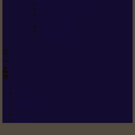
Carburants spéciaux
Directives sur les vibrations
Classes de protection
contre les coupures
Protection auditive
Classes de poussière
Caractéristiques des
vêtements de sécurité
0
+352 26 15 26
Contact
Demande de produit
Ressources
Menu 1
Menu 2