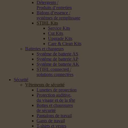
Détergents /
Produits d’entretien
Bidons d’essence /
systèmes de remplissage
STIHL Kits
Service Kits
Cut Kits
Upgrade Kits
Care & Clean Kits
Batteries et chargeurs
Système de batterie AS
Système de batterie AP
Système de batterie AK
STIHL connected /
solutions connectées
Sécurité
Vêtements de sécurité
Lunettes de protection
Protection auditive,
du visage et de la tête
Bottes et chaussures
de sécurité
Pantalons de travail
Gants de travail
T-shirts et vestes