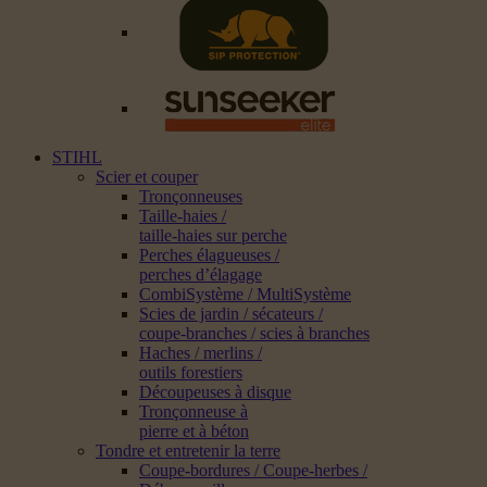
STIHL
Scier et couper
Tronçonneuses
Taille-haies /
taille-haies sur perche
Perches élagueuses /
perches d’élagage
CombiSystème / MultiSystème
Scies de jardin / sécateurs /
coupe-branches / scies à branches
Haches / merlins /
outils forestiers
Découpeuses à disque
Tronçonneuse à
pierre et à béton
Tondre et entretenir la terre
Coupe-bordures / Coupe-herbes /