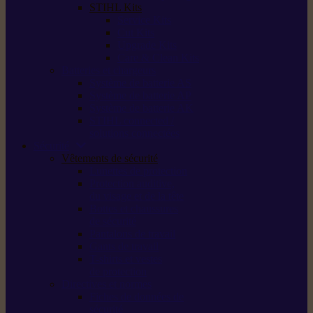
STIHL Kits
Service Kits
Cut Kits
Upgrade Kits
Care & Clean Kits
Batteries et chargeurs
Système de batterie AS
Système de batterie AP
Système de batterie AK
STIHL connected /
solutions connectées
Sécurité
Vêtements de sécurité
Lunettes de protection
Protection auditive,
du visage et de la tête
Bottes et chaussures
de sécurité
Pantalons de travail
Gants de travail
T-shirts et vestes
de protection
Directives et normes
Fiches de données de
sécurité