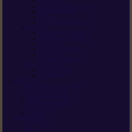
Scarificateurs
Motoculteurs / motobineuses
Tracteurs tondeuses
Tarières
Atomiseurs / pulvérisateurs
Nettoyer
Nettoyeurs haute pression
Aspirateurs eau / poussière
Balayeuses
Broyeurs de végétaux
Souffleurs /
Aspirateurs de feuilles
Approvisionnement
Gestion d’énergie
Pompes à eau
ETESIA
Machine à brosser et scarifier
les mauvaises herbes
Tondeuses tout-terrain
Tondeuses autoportées
Tondeuses à gazon
ET-Lander
SUNSEEKER
X3 GEN-2
X4