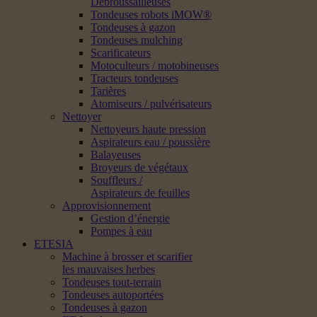
Débroussailleuses
Tondeuses robots iMOW®
Tondeuses à gazon
Tondeuses mulching
Scarificateurs
Motoculteurs / motobineuses
Tracteurs tondeuses
Tarières
Atomiseurs / pulvérisateurs
Nettoyer
Nettoyeurs haute pression
Aspirateurs eau / poussière
Balayeuses
Broyeurs de végétaux
Souffleurs /
Aspirateurs de feuilles
Approvisionnement
Gestion d’énergie
Pompes à eau
ETESIA
Machine à brosser et scarifier
les mauvaises herbes
Tondeuses tout-terrain
Tondeuses autoportées
Tondeuses à gazon