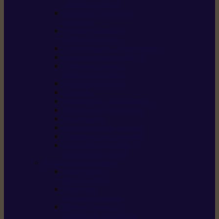
/ débroussailleuses
Souffleurs / aspirateurs
de feuilles
Perches élagueuses /
perches d’élagage
CombiSystème / MultiSystème
Tondeuses robots iMOW®
Tondeuses à gazon /
tondeuses mulching
Tracteurs tondeuses
Broyeurs
Motoculteurs / motobineuses
Pulvérisateurs / atomiseurs
Scarificateurs
Nettoyeurs haute pression
Aspirateurs eau / poussière
Tronçonneuse à pierre /
tronçonneuse à béton
Produits consommables
Huiles moteur /
huile-de-chaîne
Détergents /
Produits d’entretien
Bidons d’essence /
systèmes de remplissage