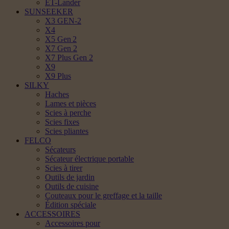
ET-Lander
SUNSEEKER
X3 GEN-2
X4
X5 Gen 2
X7 Gen 2
X7 Plus Gen 2
X9
X9 Plus
SILKY
Haches
Lames et pièces
Scies à perche
Scies fixes
Scies pliantes
FELCO
Sécateurs
Sécateur électrique portable
Scies à tirer
Outils de jardin
Outils de cuisine
Couteaux pour le greffage et la taille
Édition spéciale
ACCESSOIRES
Accessoires pour