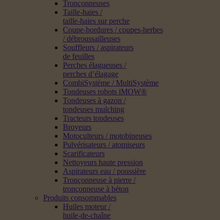
Tronçonneuses
Taille-haies /
taille-haies sur perche
Coupe-bordures / coupes-herbes
/ débroussailleuses
Souffleurs / aspirateurs
de feuilles
Perches élagueuses /
perches d’élagage
CombiSystème / MultiSystème
Tondeuses robots iMOW®
Tondeuses à gazon /
tondeuses mulching
Tracteurs tondeuses
Broyeurs
Motoculteurs / motobineuses
Pulvérisateurs / atomiseurs
Scarificateurs
Nettoyeurs haute pression
Aspirateurs eau / poussière
Tronçonneuse à pierre /
tronçonneuse à béton
Produits consommables
Huiles moteur /
huile-de-chaîne