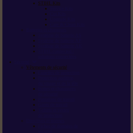
STIHL Kits
Service Kits
Cut Kits
Upgrade Kits
Care & Clean Kits
Batteries et chargeurs
Système de batterie AS
Système de batterie AP
Système de batterie AK
STIHL connected /
solutions connectées
Sécurité
Vêtements de sécurité
Lunettes de protection
Protection auditive,
du visage et de la tête
Bottes et chaussures
de sécurité
Pantalons de travail
Gants de travail
T-shirts et vestes
de protection
Directives et normes
Fiches de données de
sécurité