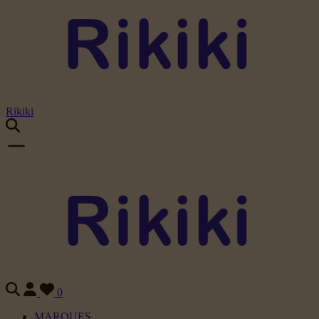
Rikiki
0
MARQUES