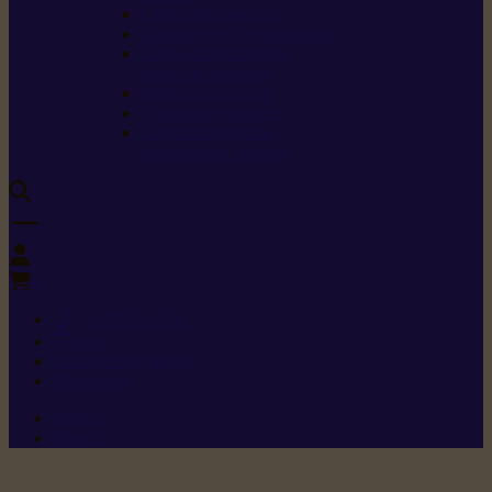
Carburants spéciaux
Directives sur les vibrations
Classes de protection
contre les coupures
Protection auditive
Classes de poussière
Caractéristiques des
vêtements de sécurité
0
+352 26 15 26
Contact
Demande de produit
Ressources
Menu 1
Menu 2