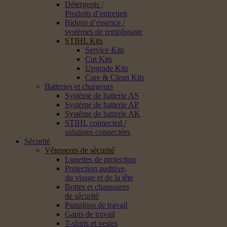
Détergents /
Produits d’entretien
Bidons d’essence /
systèmes de remplissage
STIHL Kits
Service Kits
Cut Kits
Upgrade Kits
Care & Clean Kits
Batteries et chargeurs
Système de batterie AS
Système de batterie AP
Système de batterie AK
STIHL connected /
solutions connectées
Sécurité
Vêtements de sécurité
Lunettes de protection
Protection auditive,
du visage et de la tête
Bottes et chaussures
de sécurité
Pantalons de travail
Gants de travail
T-shirts et vestes