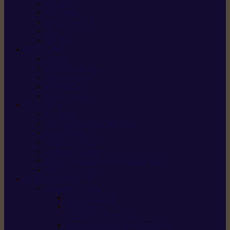
X5 Gen 2
X7 Gen 2
X7 Plus Gen 2
X9
X9 Plus
SILKY
Haches
Lames et pièces
Scies à perche
Scies fixes
Scies pliantes
FELCO
Sécateurs
Sécateur électrique portable
Scies à tirer
Outils de jardin
Outils de cuisine
Couteaux pour le greffage et la taille
Édition spéciale
ACCESSOIRES
Accessoires pour
Tronçonneuses
Taille-haies /
taille-haies sur perche
Coupe-bordures / coupes-herbes