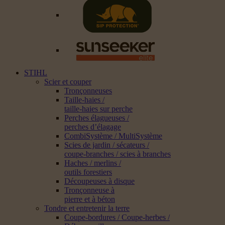
STIHL
Scier et couper
Tronçonneuses
Taille-haies /
taille-haies sur perche
Perches élagueuses /
perches d’élagage
CombiSystème / MultiSystème
Scies de jardin / sécateurs /
coupe-branches / scies à branches
Haches / merlins /
outils forestiers
Découpeuses à disque
Tronçonneuse à
pierre et à béton
Tondre et entretenir la terre
Coupe-bordures / Coupe-herbes /