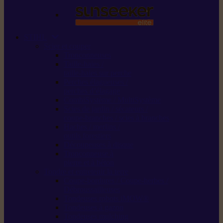
STIHL
Scier et couper
Tronçonneuses
Taille-haies /
taille-haies sur perche
Perches élagueuses /
perches d’élagage
CombiSystème / MultiSystème
Scies de jardin / sécateurs /
coupe-branches / scies à branches
Haches / merlins /
outils forestiers
Découpeuses à disque
Tronçonneuse à
pierre et à béton
Tondre et entretenir la terre
Coupe-bordures / Coupe-herbes /
Débroussailleuses
Tondeuses robots iMOW®
Tondeuses à gazon
Tondeuses mulching