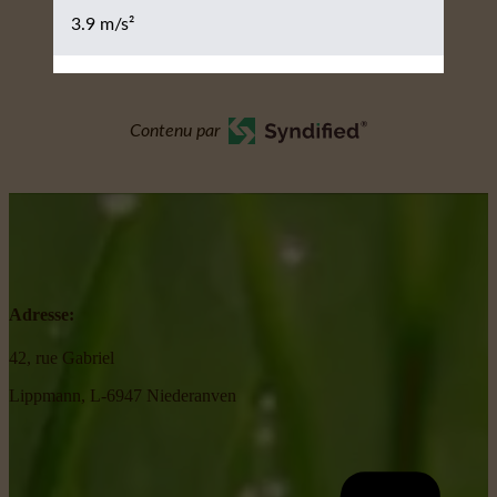
3.9 m/s²
Contenu par
Adresse:
42, rue Gabriel
Lippmann, L-6947 Niederanven