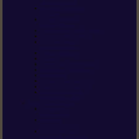
/ débroussailleuses
Souffleurs / aspirateurs
de feuilles
Perches élagueuses /
perches d’élagage
CombiSystème / MultiSystème
Tondeuses robots iMOW®
Tondeuses à gazon /
tondeuses mulching
Tracteurs tondeuses
Broyeurs
Motoculteurs / motobineuses
Pulvérisateurs / atomiseurs
Scarificateurs
Nettoyeurs haute pression
Aspirateurs eau / poussière
Tronçonneuse à pierre /
tronçonneuse à béton
Produits consommables
Huiles moteur /
huile-de-chaîne
Détergents /
Produits d’entretien
Bidons d’essence /
systèmes de remplissage