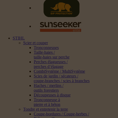
STIHL
Scier et couper
Tronçonneuses
Taille-haies /
taille-haies sur perche
Perches élagueuses /
perches d’élagage
CombiSystème / MultiSystème
Scies de jardin / sécateurs /
coupe-branches / scies à branches
Haches / merlins /
outils forestiers
Découpeuses à disque
Tronçonneuse à
pierre et à béton
Tondre et entretenir la terre
Coupe-bordures / Coupe-herbes /