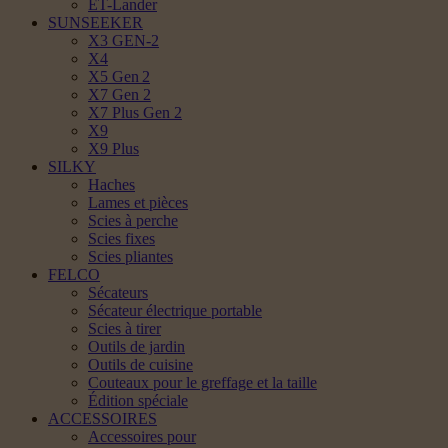
ET-Lander
SUNSEEKER
X3 GEN-2
X4
X5 Gen 2
X7 Gen 2
X7 Plus Gen 2
X9
X9 Plus
SILKY
Haches
Lames et pièces
Scies à perche
Scies fixes
Scies pliantes
FELCO
Sécateurs
Sécateur électrique portable
Scies à tirer
Outils de jardin
Outils de cuisine
Couteaux pour le greffage et la taille
Édition spéciale
ACCESSOIRES
Accessoires pour