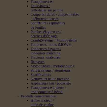
Tronçonneuses
Taille-haies /
taille-haies sur perche
Coupe-bordures / coupes-herbes
/ débroussailleuses
Souffleurs / aspirateurs
de feuilles
Perches élagueuses /
perches d’élagage
CombiSystème / MultiSystème
Tondeuses robots iMOW®
Tondeuses à gazon /
tondeuses mulching
Tracteurs tondeuses
Broyeurs
Motoculteurs / motobineuses
Pulvérisateurs / atomiseurs
Scarificateurs
Nettoyeurs haute pression
Aspirateurs eau / poussière
Tronçonneuse à pierre /
tronçonneuse à béton
Produits consommables
Huiles moteur /
huile-de-chaîne