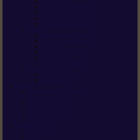
Scarificateurs
Motoculteurs / motobineuses
Tracteurs tondeuses
Tarières
Atomiseurs / pulvérisateurs
Nettoyer
Nettoyeurs haute pression
Aspirateurs eau / poussière
Balayeuses
Broyeurs de végétaux
Souffleurs /
Aspirateurs de feuilles
Approvisionnement
Gestion d’énergie
Pompes à eau
ETESIA
Machine à brosser et scarifier
les mauvaises herbes
Tondeuses tout-terrain
Tondeuses autoportées
Tondeuses à gazon
ET-Lander
SUNSEEKER
X3 GEN-2
X4