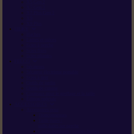
X5 Gen 2
X7 Gen 2
X7 Plus Gen 2
X9
X9 Plus
SILKY
Haches
Lames et pièces
Scies à perche
Scies fixes
Scies pliantes
FELCO
Sécateurs
Sécateur électrique portable
Scies à tirer
Outils de jardin
Outils de cuisine
Couteaux pour le greffage et la taille
Édition spéciale
ACCESSOIRES
Accessoires pour
Tronçonneuses
Taille-haies /
taille-haies sur perche
Coupe-bordures / coupes-herbes