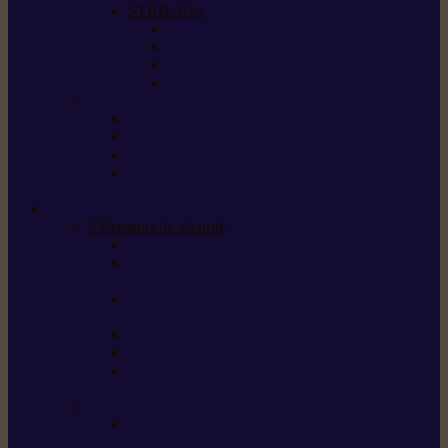
STIHL Kits
Service Kits
Cut Kits
Upgrade Kits
Care & Clean Kits
Batteries et chargeurs
Système de batterie AS
Système de batterie AP
Système de batterie AK
STIHL connected /
solutions connectées
Sécurité
Vêtements de sécurité
Lunettes de protection
Protection auditive,
du visage et de la tête
Bottes et chaussures
de sécurité
Pantalons de travail
Gants de travail
T-shirts et vestes
de protection
Directives et normes
Fiches de données de
sécurité