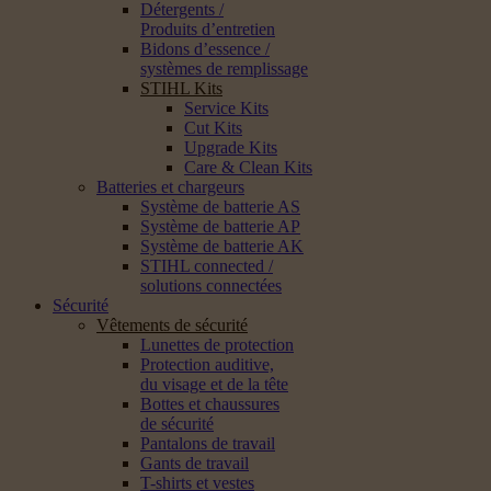
Détergents /
Produits d’entretien
Bidons d’essence /
systèmes de remplissage
STIHL Kits
Service Kits
Cut Kits
Upgrade Kits
Care & Clean Kits
Batteries et chargeurs
Système de batterie AS
Système de batterie AP
Système de batterie AK
STIHL connected /
solutions connectées
Sécurité
Vêtements de sécurité
Lunettes de protection
Protection auditive,
du visage et de la tête
Bottes et chaussures
de sécurité
Pantalons de travail
Gants de travail
T-shirts et vestes