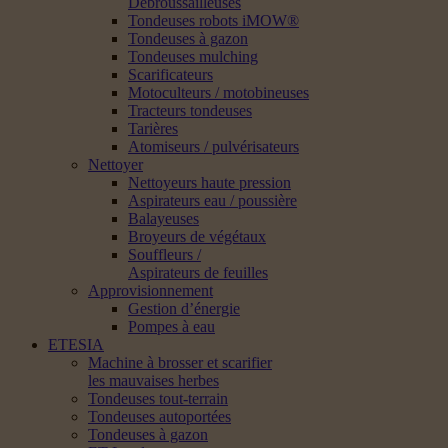
Débroussailleuses
Tondeuses robots iMOW®
Tondeuses à gazon
Tondeuses mulching
Scarificateurs
Motoculteurs / motobineuses
Tracteurs tondeuses
Tarières
Atomiseurs / pulvérisateurs
Nettoyer
Nettoyeurs haute pression
Aspirateurs eau / poussière
Balayeuses
Broyeurs de végétaux
Souffleurs /
Aspirateurs de feuilles
Approvisionnement
Gestion d’énergie
Pompes à eau
ETESIA
Machine à brosser et scarifier
les mauvaises herbes
Tondeuses tout-terrain
Tondeuses autoportées
Tondeuses à gazon