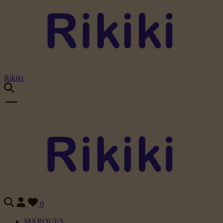
Rikiki
0
MARQUES