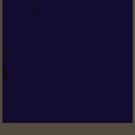
Carburants spéciaux
Directives sur les vibrations
Classes de protection
contre les coupures
Protection auditive
Classes de poussière
Caractéristiques des
vêtements de sécurité
0
+352 26 15 26
Contact
Demande de produit
Ressources
Menu 1
Menu 2