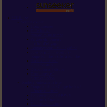
STIHL
Scier et couper
Tronçonneuses
Taille-haies /
taille-haies sur perche
Perches élagueuses /
perches d’élagage
CombiSystème / MultiSystème
Scies de jardin / sécateurs /
coupe-branches / scies à branches
Haches / merlins /
outils forestiers
Découpeuses à disque
Tronçonneuse à
pierre et à béton
Tondre et entretenir la terre
Coupe-bordures / Coupe-herbes /
Débroussailleuses
Tondeuses robots iMOW®
Tondeuses à gazon
Tondeuses mulching