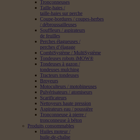
Tronçonneuses
Taille-haies /
taille-haies sur perche
Coupe-bordures / coupes-herbes
/ débroussailleuses
Souffleurs / aspirateurs
de feuilles
Perches élagueuses /
perches d’élagage
CombiSystème / MultiSystème
Tondeuses robots iMOW®
Tondeuses à gazon /
tondeuses mulching
Tracteurs tondeuses
Broyeurs
Motoculteurs / motobineuses
Pulvérisateurs / atomiseurs
Scarificateurs
Nettoyeurs haute pression
Aspirateurs eau / poussière
Tronçonneuse à pierre /
tronçonneuse à béton
Produits consommables
Huiles moteur /
huile-de-chaîne