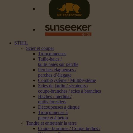
STIHL
Scier et couper
Tronçonneuses
Taille-haies /
taille-haies sur perche
Perches élagueuses /
perches d’élagage
CombiSystème / MultiSystème
Scies de jardin / sécateurs /
coupe-branches / scies à branches
Haches / merlins /
outils forestiers
Découpeuses à disque
Tronçonneuse à
pierre et à béton
Tondre et entretenir la terre
Coupe-bordures / Coupe-herbes /