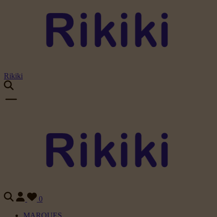
Rikiki
0
MARQUES