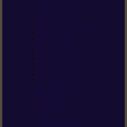
/ débroussailleuses
Souffleurs / aspirateurs
de feuilles
Perches élagueuses /
perches d’élagage
CombiSystème / MultiSystème
Tondeuses robots iMOW®
Tondeuses à gazon /
tondeuses mulching
Tracteurs tondeuses
Broyeurs
Motoculteurs / motobineuses
Pulvérisateurs / atomiseurs
Scarificateurs
Nettoyeurs haute pression
Aspirateurs eau / poussière
Tronçonneuse à pierre /
tronçonneuse à béton
Produits consommables
Huiles moteur /
huile-de-chaîne
Détergents /
Produits d’entretien
Bidons d’essence /
systèmes de remplissage