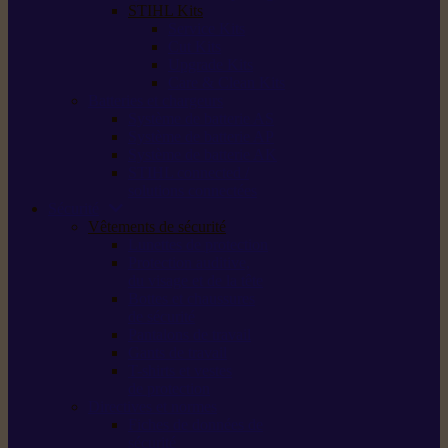
STIHL Kits
Service Kits
Cut Kits
Upgrade Kits
Care & Clean Kits
Batteries et chargeurs
Système de batterie AS
Système de batterie AP
Système de batterie AK
STIHL connected /
solutions connectées
Sécurité
Vêtements de sécurité
Lunettes de protection
Protection auditive,
du visage et de la tête
Bottes et chaussures
de sécurité
Pantalons de travail
Gants de travail
T-shirts et vestes
de protection
Directives et normes
Fiches de données de
sécurité