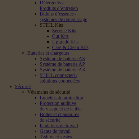
Détergents /
Produits d’entretien
Bidons d’essence /
systèmes de remplissage
STIHL Kits
Service Kits
Cut Kits
Upgrade Kits
Care & Clean Kits
Batteries et chargeurs
Système de batterie AS
Système de batterie AP
Système de batterie AK
STIHL connected /
solutions connectées
Sécurité
Vêtements de sécurité
Lunettes de protection
Protection auditive,
du visage et de la tête
Bottes et chaussures
de sécurité
Pantalons de travail
Gants de travail
T-shirts et vestes