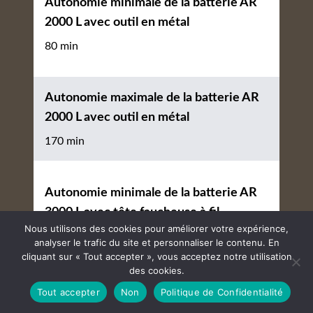
Autonomie minimale de la batterie AR
2000 L avec outil en métal
80 min
Autonomie maximale de la batterie AR
2000 L avec outil en métal
170 min
Autonomie minimale de la batterie AR
3000 L avec tête faucheuse à fil
Nous utilisons des cookies pour améliorer votre expérience,
85 min
analyser le trafic du site et personnaliser le contenu. En
cliquant sur « Tout accepter », vous acceptez notre utilisation
des cookies.
Autonomie maximale de la batterie AR
Tout accepter
Non
Politique de Confidentialité
3000 L avec tête faucheuse à fil