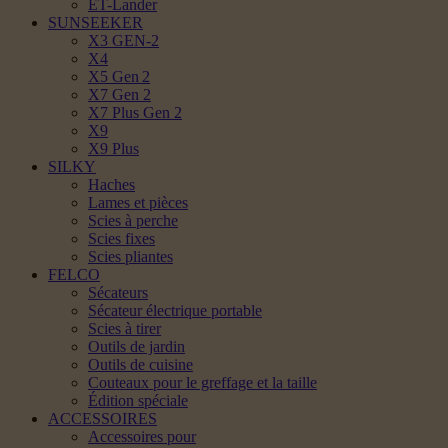
ET-Lander
SUNSEEKER
X3 GEN-2
X4
X5 Gen 2
X7 Gen 2
X7 Plus Gen 2
X9
X9 Plus
SILKY
Haches
Lames et pièces
Scies à perche
Scies fixes
Scies pliantes
FELCO
Sécateurs
Sécateur électrique portable
Scies à tirer
Outils de jardin
Outils de cuisine
Couteaux pour le greffage et la taille
Édition spéciale
ACCESSOIRES
Accessoires pour