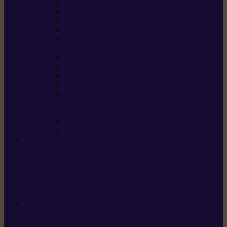
Scarificateurs
Motoculteurs / motobineuses
Tracteurs tondeuses
Tarières
Atomiseurs / pulvérisateurs
Nettoyer
Nettoyeurs haute pression
Aspirateurs eau / poussière
Balayeuses
Broyeurs de végétaux
Souffleurs /
Aspirateurs de feuilles
Approvisionnement
Gestion d’énergie
Pompes à eau
ETESIA
Machine à brosser et scarifier
les mauvaises herbes
Tondeuses tout-terrain
Tondeuses autoportées
Tondeuses à gazon
ET-Lander
SUNSEEKER
X3 GEN-2
X4