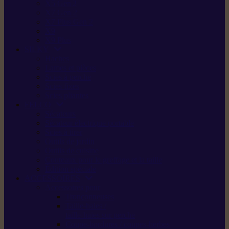
X5 Gen 2
X7 Gen 2
X7 Plus Gen 2
X9
X9 Plus
SILKY
Haches
Lames et pièces
Scies à perche
Scies fixes
Scies pliantes
FELCO
Sécateurs
Sécateur électrique portable
Scies à tirer
Outils de jardin
Outils de cuisine
Couteaux pour le greffage et la taille
Édition spéciale
ACCESSOIRES
Accessoires pour
Tronçonneuses
Taille-haies /
taille-haies sur perche
Coupe-bordures / coupes-herbes