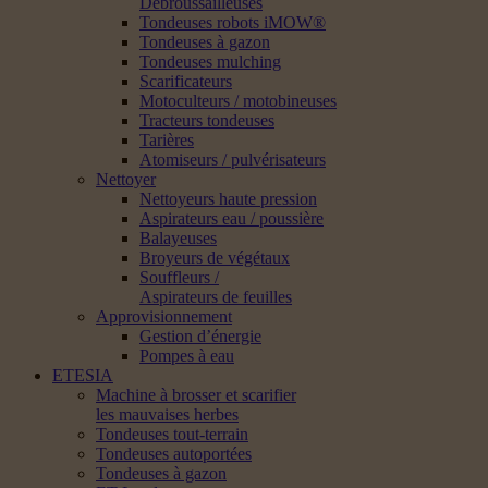
Débroussailleuses
Tondeuses robots iMOW®
Tondeuses à gazon
Tondeuses mulching
Scarificateurs
Motoculteurs / motobineuses
Tracteurs tondeuses
Tarières
Atomiseurs / pulvérisateurs
Nettoyer
Nettoyeurs haute pression
Aspirateurs eau / poussière
Balayeuses
Broyeurs de végétaux
Souffleurs /
Aspirateurs de feuilles
Approvisionnement
Gestion d’énergie
Pompes à eau
ETESIA
Machine à brosser et scarifier
les mauvaises herbes
Tondeuses tout-terrain
Tondeuses autoportées
Tondeuses à gazon