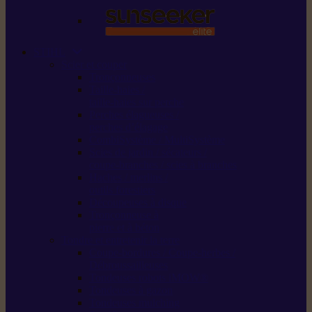
STIHL
Scier et couper
Tronçonneuses
Taille-haies /
taille-haies sur perche
Perches élagueuses /
perches d’élagage
CombiSystème / MultiSystème
Scies de jardin / sécateurs /
coupe-branches / scies à branches
Haches / merlins /
outils forestiers
Découpeuses à disque
Tronçonneuse à
pierre et à béton
Tondre et entretenir la terre
Coupe-bordures / Coupe-herbes /
Débroussailleuses
Tondeuses robots iMOW®
Tondeuses à gazon
Tondeuses mulching