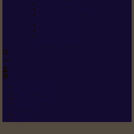
Carburants spéciaux
Directives sur les vibrations
Classes de protection
contre les coupures
Protection auditive
Classes de poussière
Caractéristiques des
vêtements de sécurité
0
+352 26 15 26
Contact
Demande de produit
Ressources
Menu 1
Menu 2