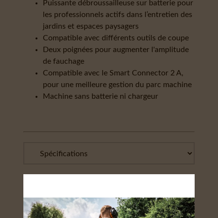
Puissante débroussailleuse sur batterie pour
les professionnels actifs dans l’entretien des
jardins et espaces paysagers
Compatible avec différents outils de coupe
Deux poignées pour augmenter l'amplitude
de fauchage
Compatible avec le Smart Connector 2 A,
pour une meilleure gestion du parc machine
Machine sans batterie ni chargeur