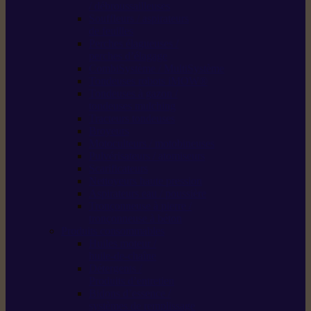
/ débroussailleuses
Souffleurs / aspirateurs
de feuilles
Perches élagueuses /
perches d’élagage
CombiSystème / MultiSystème
Tondeuses robots iMOW®
Tondeuses à gazon /
tondeuses mulching
Tracteurs tondeuses
Broyeurs
Motoculteurs / motobineuses
Pulvérisateurs / atomiseurs
Scarificateurs
Nettoyeurs haute pression
Aspirateurs eau / poussière
Tronçonneuse à pierre /
tronçonneuse à béton
Produits consommables
Huiles moteur /
huile-de-chaîne
Détergents /
Produits d’entretien
Bidons d’essence /
systèmes de remplissage