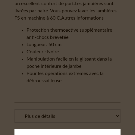
un excellent confort de port.Les jambières sont
livrées par paire. Vous pouvez laver les jambières
FS en machine à 60 C.Autres informations
Protection thermoactive supplémentaire
anti-chocs brevetée
Longueur: 50 cm
Couleur : Noire
Manipulation facile en la glissant dans la
poche intérieure de jambe
Pour les opérations extrêmes avec la
débroussailleuse