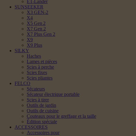
ET-Lander
SUNSEEKER
X3 GEN-2
X4
X5 Gen 2
X7 Gen 2
X7 Plus Gen 2
X9
X9 Plus
SILKY
Haches
Lames et pièces
Scies à perche
Scies fixes
Scies pliantes
FELCO
Sécateurs
Sécateur électrique portable
Scies à tirer
Outils de jardin
Outils de cuisine
Couteaux pour le greffage et la taille
Édition spéciale
ACCESSOIRES
Accessoires pour