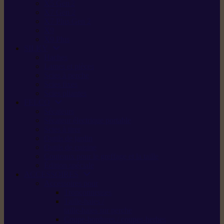
X5 Gen 2
X7 Gen 2
X7 Plus Gen 2
X9
X9 Plus
SILKY
Haches
Lames et pièces
Scies à perche
Scies fixes
Scies pliantes
FELCO
Sécateurs
Sécateur électrique portable
Scies à tirer
Outils de jardin
Outils de cuisine
Couteaux pour le greffage et la taille
Édition spéciale
ACCESSOIRES
Accessoires pour
Tronçonneuses
Taille-haies /
taille-haies sur perche
Coupe-bordures / coupes-herbes