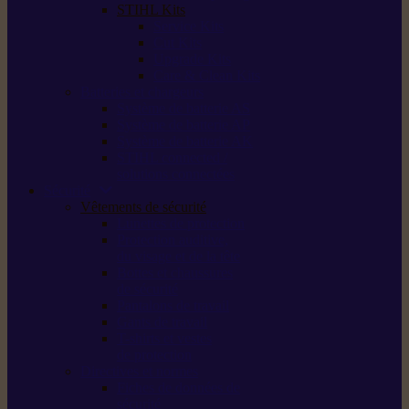
STIHL Kits
Service Kits
Cut Kits
Upgrade Kits
Care & Clean Kits
Batteries et chargeurs
Système de batterie AS
Système de batterie AP
Système de batterie AK
STIHL connected /
solutions connectées
Sécurité
Vêtements de sécurité
Lunettes de protection
Protection auditive,
du visage et de la tête
Bottes et chaussures
de sécurité
Pantalons de travail
Gants de travail
T-shirts et vestes
de protection
Directives et normes
Fiches de données de
sécurité