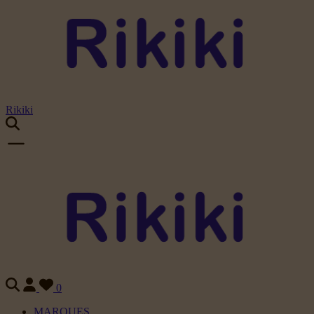
Rikiki
0
MARQUES