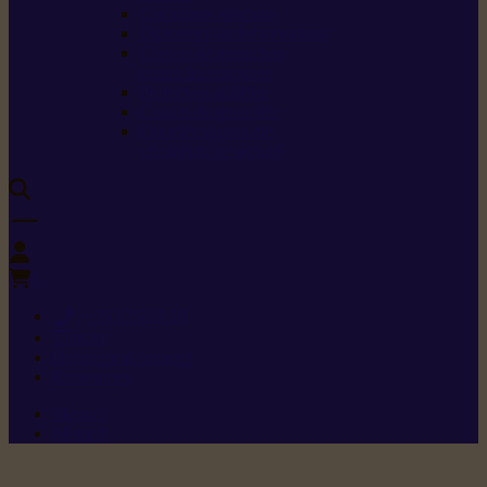
Carburants spéciaux
Directives sur les vibrations
Classes de protection
contre les coupures
Protection auditive
Classes de poussière
Caractéristiques des
vêtements de sécurité
0
+352 26 15 26
Contact
Demande de produit
Ressources
Menu 1
Menu 2