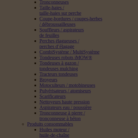
Tronçonneuses
Taille-haies /
taille-haies sur perche
Coupe-bordures / coupes-herbes
/ débroussailleuses
Souffleurs / aspirateurs
de feuilles
Perches élagueuses /
perches d’élagage
CombiSystème / MultiSystème
Tondeuses robots iMOW®
Tondeuses à gazon /
tondeuses mulching
Tracteurs tondeuses
Broyeurs
Motoculteurs / motobineuses
Pulvérisateurs / atomiseurs
Scarificateurs
Nettoyeurs haute pression
Aspirateurs eau / poussière
Tronçonneuse à pierre /
tronçonneuse à béton
Produits consommables
Huiles moteur /
huile-de-chaîne