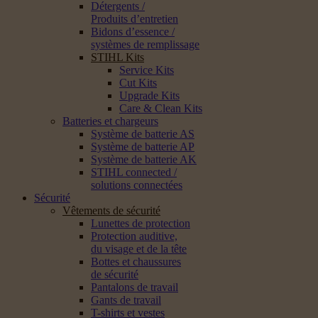
Détergents /
Produits d’entretien
Bidons d’essence /
systèmes de remplissage
STIHL Kits
Service Kits
Cut Kits
Upgrade Kits
Care & Clean Kits
Batteries et chargeurs
Système de batterie AS
Système de batterie AP
Système de batterie AK
STIHL connected /
solutions connectées
Sécurité
Vêtements de sécurité
Lunettes de protection
Protection auditive,
du visage et de la tête
Bottes et chaussures
de sécurité
Pantalons de travail
Gants de travail
T-shirts et vestes