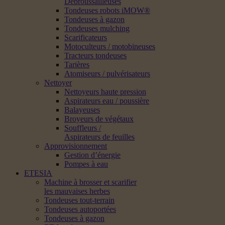
Débroussailleuses
Tondeuses robots iMOW®
Tondeuses à gazon
Tondeuses mulching
Scarificateurs
Motoculteurs / motobineuses
Tracteurs tondeuses
Tarières
Atomiseurs / pulvérisateurs
Nettoyer
Nettoyeurs haute pression
Aspirateurs eau / poussière
Balayeuses
Broyeurs de végétaux
Souffleurs /
Aspirateurs de feuilles
Approvisionnement
Gestion d’énergie
Pompes à eau
ETESIA
Machine à brosser et scarifier
les mauvaises herbes
Tondeuses tout-terrain
Tondeuses autoportées
Tondeuses à gazon