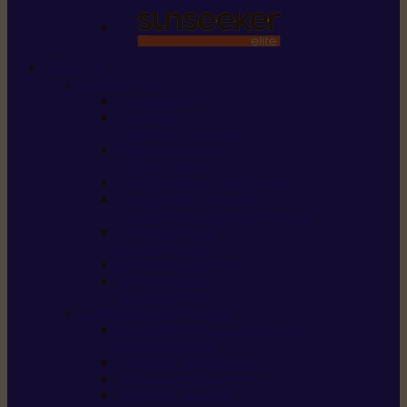
STIHL
Scier et couper
Tronçonneuses
Taille-haies /
taille-haies sur perche
Perches élagueuses /
perches d’élagage
CombiSystème / MultiSystème
Scies de jardin / sécateurs /
coupe-branches / scies à branches
Haches / merlins /
outils forestiers
Découpeuses à disque
Tronçonneuse à
pierre et à béton
Tondre et entretenir la terre
Coupe-bordures / Coupe-herbes /
Débroussailleuses
Tondeuses robots iMOW®
Tondeuses à gazon
Tondeuses mulching