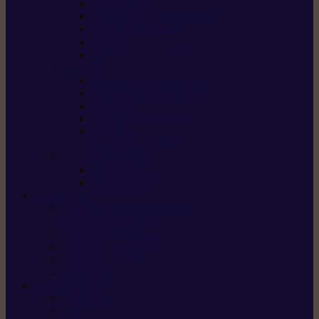
Scarificateurs
Motoculteurs / motobineuses
Tracteurs tondeuses
Tarières
Atomiseurs / pulvérisateurs
Nettoyer
Nettoyeurs haute pression
Aspirateurs eau / poussière
Balayeuses
Broyeurs de végétaux
Souffleurs /
Aspirateurs de feuilles
Approvisionnement
Gestion d’énergie
Pompes à eau
ETESIA
Machine à brosser et scarifier
les mauvaises herbes
Tondeuses tout-terrain
Tondeuses autoportées
Tondeuses à gazon
ET-Lander
SUNSEEKER
X3 GEN-2
X4