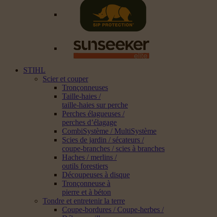
STIHL
Scier et couper
Tronçonneuses
Taille-haies /
taille-haies sur perche
Perches élagueuses /
perches d’élagage
CombiSystème / MultiSystème
Scies de jardin / sécateurs /
coupe-branches / scies à branches
Haches / merlins /
outils forestiers
Découpeuses à disque
Tronçonneuse à
pierre et à béton
Tondre et entretenir la terre
Coupe-bordures / Coupe-herbes /