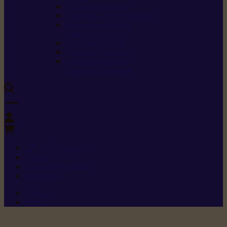
Carburants spéciaux
Directives sur les vibrations
Classes de protection
contre les coupures
Protection auditive
Classes de poussière
Caractéristiques des
vêtements de sécurité
0
+352 26 15 26
Contact
Demande de produit
Ressources
Menu 1
Menu 2