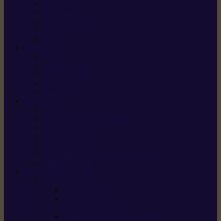
X5 Gen 2
X7 Gen 2
X7 Plus Gen 2
X9
X9 Plus
SILKY
Haches
Lames et pièces
Scies à perche
Scies fixes
Scies pliantes
FELCO
Sécateurs
Sécateur électrique portable
Scies à tirer
Outils de jardin
Outils de cuisine
Couteaux pour le greffage et la taille
Édition spéciale
ACCESSOIRES
Accessoires pour
Tronçonneuses
Taille-haies /
taille-haies sur perche
Coupe-bordures / coupes-herbes