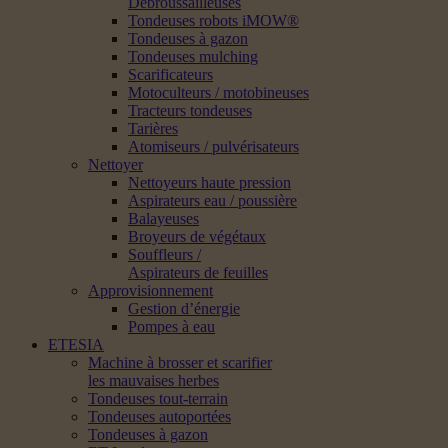
Débroussailleuses
Tondeuses robots iMOW®
Tondeuses à gazon
Tondeuses mulching
Scarificateurs
Motoculteurs / motobineuses
Tracteurs tondeuses
Tarières
Atomiseurs / pulvérisateurs
Nettoyer
Nettoyeurs haute pression
Aspirateurs eau / poussière
Balayeuses
Broyeurs de végétaux
Souffleurs /
Aspirateurs de feuilles
Approvisionnement
Gestion d’énergie
Pompes à eau
ETESIA
Machine à brosser et scarifier
les mauvaises herbes
Tondeuses tout-terrain
Tondeuses autoportées
Tondeuses à gazon