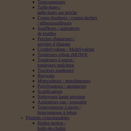
Tronçonneuses
Taille-haies /
taille-haies sur perche
Coupe-bordures / coupes-herbes
/ débroussailleuses
Souffleurs / aspirateurs
de feuilles
Perches élagueuses /
perches d’élagage
CombiSystème / MultiSystème
Tondeuses robots iMOW®
Tondeuses à gazon /
tondeuses mulching
Tracteurs tondeuses
Broyeurs
Motoculteurs / motobineuses
Pulvérisateurs / atomiseurs
Scarificateurs
Nettoyeurs haute pression
Aspirateurs eau / poussière
Tronçonneuse à pierre /
tronçonneuse à béton
Produits consommables
Huiles moteur /
huile-de-chaîne