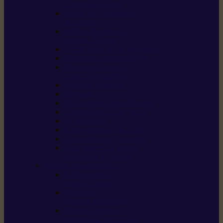
/ débroussailleuses
Souffleurs / aspirateurs
de feuilles
Perches élagueuses /
perches d’élagage
CombiSystème / MultiSystème
Tondeuses robots iMOW®
Tondeuses à gazon /
tondeuses mulching
Tracteurs tondeuses
Broyeurs
Motoculteurs / motobineuses
Pulvérisateurs / atomiseurs
Scarificateurs
Nettoyeurs haute pression
Aspirateurs eau / poussière
Tronçonneuse à pierre /
tronçonneuse à béton
Produits consommables
Huiles moteur /
huile-de-chaîne
Détergents /
Produits d’entretien
Bidons d’essence /
systèmes de remplissage