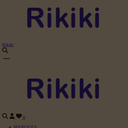
Rikiki
0
MARQUES