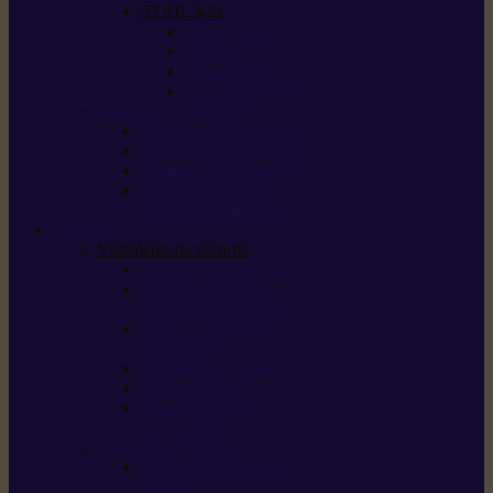
STIHL Kits
Service Kits
Cut Kits
Upgrade Kits
Care & Clean Kits
Batteries et chargeurs
Système de batterie AS
Système de batterie AP
Système de batterie AK
STIHL connected /
solutions connectées
Sécurité
Vêtements de sécurité
Lunettes de protection
Protection auditive,
du visage et de la tête
Bottes et chaussures
de sécurité
Pantalons de travail
Gants de travail
T-shirts et vestes
de protection
Directives et normes
Fiches de données de
sécurité