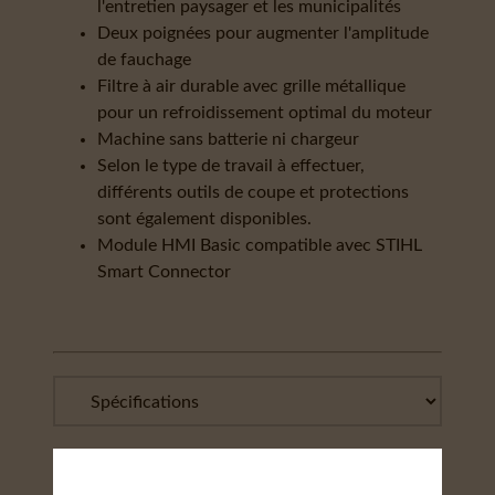
l'entretien paysager et les municipalités
Deux poignées pour augmenter l'amplitude
de fauchage
Filtre à air durable avec grille métallique
pour un refroidissement optimal du moteur
Machine sans batterie ni chargeur
Selon le type de travail à effectuer,
différents outils de coupe et protections
sont également disponibles.
Module HMI Basic compatible avec STIHL
Smart Connector