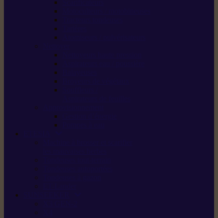
Scarificateurs
Motoculteurs / motobineuses
Tracteurs tondeuses
Tarières
Atomiseurs / pulvérisateurs
Nettoyer
Nettoyeurs haute pression
Aspirateurs eau / poussière
Balayeuses
Broyeurs de végétaux
Souffleurs /
Aspirateurs de feuilles
Approvisionnement
Gestion d’énergie
Pompes à eau
ETESIA
Machine à brosser et scarifier
les mauvaises herbes
Tondeuses tout-terrain
Tondeuses autoportées
Tondeuses à gazon
ET-Lander
SUNSEEKER
X3 GEN-2
X4