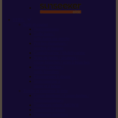
STIHL
Scier et couper
Tronçonneuses
Taille-haies /
taille-haies sur perche
Perches élagueuses /
perches d’élagage
CombiSystème / MultiSystème
Scies de jardin / sécateurs /
coupe-branches / scies à branches
Haches / merlins /
outils forestiers
Découpeuses à disque
Tronçonneuse à
pierre et à béton
Tondre et entretenir la terre
Coupe-bordures / Coupe-herbes /
Débroussailleuses
Tondeuses robots iMOW®
Tondeuses à gazon
Tondeuses mulching