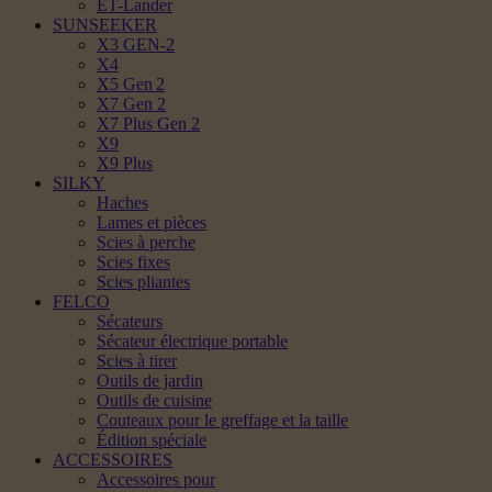
ET-Lander
SUNSEEKER
X3 GEN-2
X4
X5 Gen 2
X7 Gen 2
X7 Plus Gen 2
X9
X9 Plus
SILKY
Haches
Lames et pièces
Scies à perche
Scies fixes
Scies pliantes
FELCO
Sécateurs
Sécateur électrique portable
Scies à tirer
Outils de jardin
Outils de cuisine
Couteaux pour le greffage et la taille
Édition spéciale
ACCESSOIRES
Accessoires pour