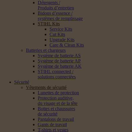
Détergents /
Produits d’entretien
Bidons d’essence /
systèmes de remplissage
STIHL Kits
Service Kits
Cut Kits
Upgrade Kits
Care & Clean Kits
Batteries et chargeurs
Système de batterie AS
Système de batterie AP
Système de batterie AK
STIHL connected /
solutions connectées
Sécurité
Vêtements de sécurité
Lunettes de protection
Protection auditive,
du visage et de la tête
Bottes et chaussures
de sécurité
Pantalons de travail
Gants de travail
T-shirts et vestes