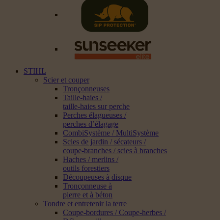
STIHL
Scier et couper
Tronçonneuses
Taille-haies /
taille-haies sur perche
Perches élagueuses /
perches d’élagage
CombiSystème / MultiSystème
Scies de jardin / sécateurs /
coupe-branches / scies à branches
Haches / merlins /
outils forestiers
Découpeuses à disque
Tronçonneuse à
pierre et à béton
Tondre et entretenir la terre
Coupe-bordures / Coupe-herbes /