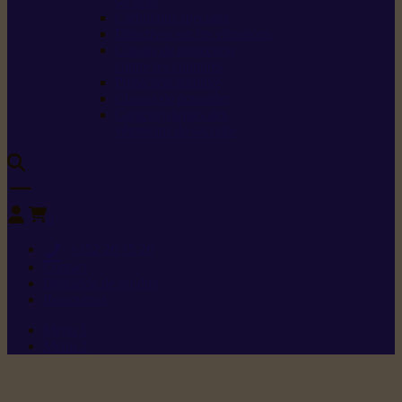
sécurité
Carburants spéciaux
Directives sur les vibrations
Classes de protection
contre les coupures
Protection auditive
Classes de poussière
Caractéristiques des
vêtements de sécurité
0
+352 26 15 26
Contact
Demande de produit
Ressources
Menu 1
Menu 2