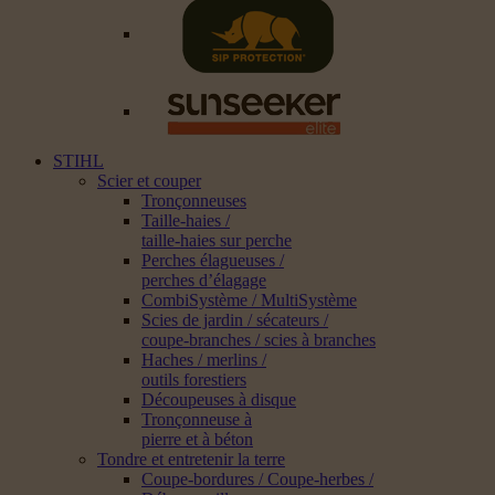
STIHL
Scier et couper
Tronçonneuses
Taille-haies /
taille-haies sur perche
Perches élagueuses /
perches d’élagage
CombiSystème / MultiSystème
Scies de jardin / sécateurs /
coupe-branches / scies à branches
Haches / merlins /
outils forestiers
Découpeuses à disque
Tronçonneuse à
pierre et à béton
Tondre et entretenir la terre
Coupe-bordures / Coupe-herbes /