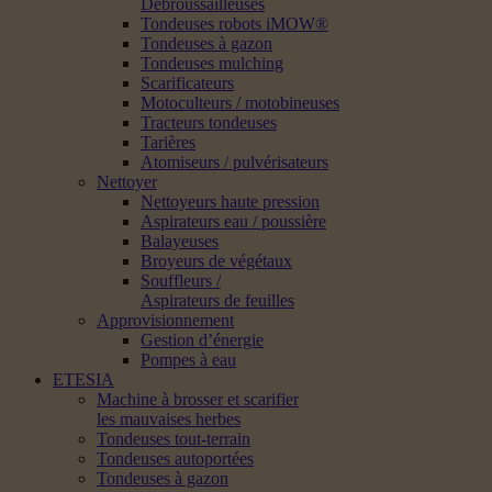
Débroussailleuses
Tondeuses robots iMOW®
Tondeuses à gazon
Tondeuses mulching
Scarificateurs
Motoculteurs / motobineuses
Tracteurs tondeuses
Tarières
Atomiseurs / pulvérisateurs
Nettoyer
Nettoyeurs haute pression
Aspirateurs eau / poussière
Balayeuses
Broyeurs de végétaux
Souffleurs /
Aspirateurs de feuilles
Approvisionnement
Gestion d’énergie
Pompes à eau
ETESIA
Machine à brosser et scarifier
les mauvaises herbes
Tondeuses tout-terrain
Tondeuses autoportées
Tondeuses à gazon