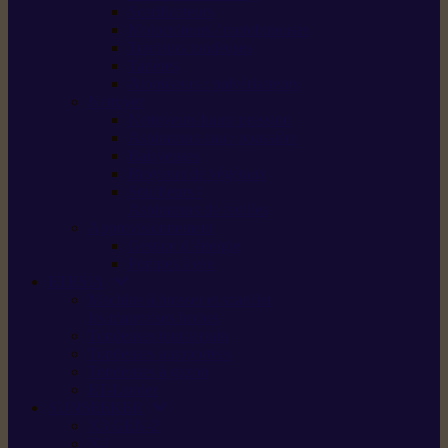
Scarificateurs
Motoculteurs / motobineuses
Tracteurs tondeuses
Tarières
Atomiseurs / pulvérisateurs
Nettoyer
Nettoyeurs haute pression
Aspirateurs eau / poussière
Balayeuses
Broyeurs de végétaux
Souffleurs /
Aspirateurs de feuilles
Approvisionnement
Gestion d’énergie
Pompes à eau
ETESIA
Machine à brosser et scarifier
les mauvaises herbes
Tondeuses tout-terrain
Tondeuses autoportées
Tondeuses à gazon
ET-Lander
SUNSEEKER
X3 GEN-2
X4