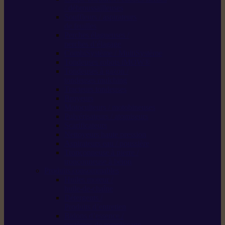
/ débroussailleuses
Souffleurs / aspirateurs
de feuilles
Perches élagueuses /
perches d’élagage
CombiSystème / MultiSystème
Tondeuses robots iMOW®
Tondeuses à gazon /
tondeuses mulching
Tracteurs tondeuses
Broyeurs
Motoculteurs / motobineuses
Pulvérisateurs / atomiseurs
Scarificateurs
Nettoyeurs haute pression
Aspirateurs eau / poussière
Tronçonneuse à pierre /
tronçonneuse à béton
Produits consommables
Huiles moteur /
huile-de-chaîne
Détergents /
Produits d’entretien
Bidons d’essence /
systèmes de remplissage