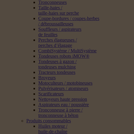
Tronçonneuses
Taille-haies /
taille-haies sur perche
Coupe-bordures / coupes-herbes
/ débroussailleuses
Souffleurs / aspirateurs
de feuilles
Perches élagueuses /
perches d’élagage
CombiSystème / MultiSystème
Tondeuses robots iMOW®
Tondeuses à gazon /
tondeuses mulching
Tracteurs tondeuses
Broyeurs
Motoculteurs / motobineuses
Pulvérisateurs / atomiseurs
Scarificateurs
Nettoyeurs haute pression
Aspirateurs eau / poussière
Tronçonneuse à pierre /
tronçonneuse à béton
Produits consommables
Huiles moteur /
huile-de-chaîne