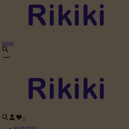
Rikiki
0
MARQUES