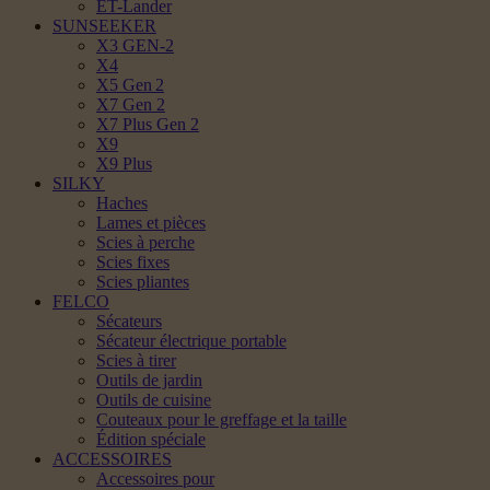
ET-Lander
SUNSEEKER
X3 GEN-2
X4
X5 Gen 2
X7 Gen 2
X7 Plus Gen 2
X9
X9 Plus
SILKY
Haches
Lames et pièces
Scies à perche
Scies fixes
Scies pliantes
FELCO
Sécateurs
Sécateur électrique portable
Scies à tirer
Outils de jardin
Outils de cuisine
Couteaux pour le greffage et la taille
Édition spéciale
ACCESSOIRES
Accessoires pour