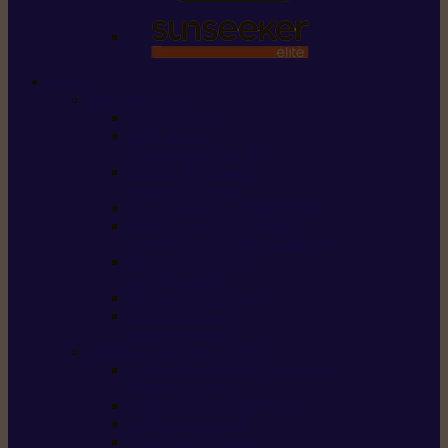
STIHL
Scier et couper
Tronçonneuses
Taille-haies /
taille-haies sur perche
Perches élagueuses /
perches d’élagage
CombiSystème / MultiSystème
Scies de jardin / sécateurs /
coupe-branches / scies à branches
Haches / merlins /
outils forestiers
Découpeuses à disque
Tronçonneuse à
pierre et à béton
Tondre et entretenir la terre
Coupe-bordures / Coupe-herbes /
Débroussailleuses
Tondeuses robots iMOW®
Tondeuses à gazon
Tondeuses mulching