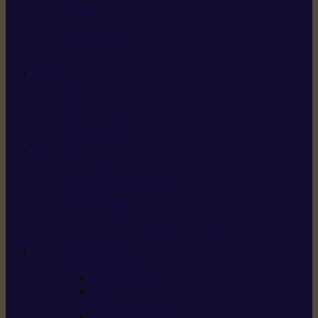
X5 Gen 2
X7 Gen 2
X7 Plus Gen 2
X9
X9 Plus
SILKY
Haches
Lames et pièces
Scies à perche
Scies fixes
Scies pliantes
FELCO
Sécateurs
Sécateur électrique portable
Scies à tirer
Outils de jardin
Outils de cuisine
Couteaux pour le greffage et la taille
Édition spéciale
ACCESSOIRES
Accessoires pour
Tronçonneuses
Taille-haies /
taille-haies sur perche
Coupe-bordures / coupes-herbes