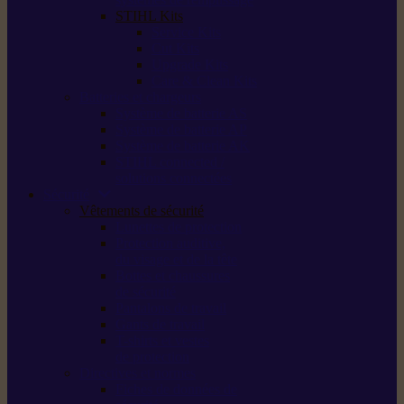
STIHL Kits
Service Kits
Cut Kits
Upgrade Kits
Care & Clean Kits
Batteries et chargeurs
Système de batterie AS
Système de batterie AP
Système de batterie AK
STIHL connected /
solutions connectées
Sécurité
Vêtements de sécurité
Lunettes de protection
Protection auditive,
du visage et de la tête
Bottes et chaussures
de sécurité
Pantalons de travail
Gants de travail
T-shirts et vestes
de protection
Directives et normes
Fiches de données de