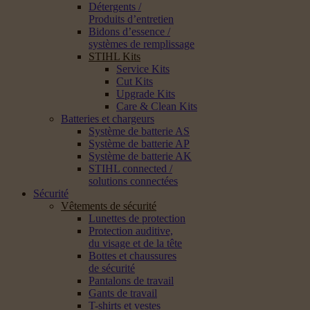
Détergents /
Produits d’entretien
Bidons d’essence /
systèmes de remplissage
STIHL Kits
Service Kits
Cut Kits
Upgrade Kits
Care & Clean Kits
Batteries et chargeurs
Système de batterie AS
Système de batterie AP
Système de batterie AK
STIHL connected /
solutions connectées
Sécurité
Vêtements de sécurité
Lunettes de protection
Protection auditive,
du visage et de la tête
Bottes et chaussures
de sécurité
Pantalons de travail
Gants de travail
T-shirts et vestes