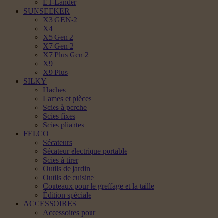
ET-Lander
SUNSEEKER
X3 GEN-2
X4
X5 Gen 2
X7 Gen 2
X7 Plus Gen 2
X9
X9 Plus
SILKY
Haches
Lames et pièces
Scies à perche
Scies fixes
Scies pliantes
FELCO
Sécateurs
Sécateur électrique portable
Scies à tirer
Outils de jardin
Outils de cuisine
Couteaux pour le greffage et la taille
Édition spéciale
ACCESSOIRES
Accessoires pour