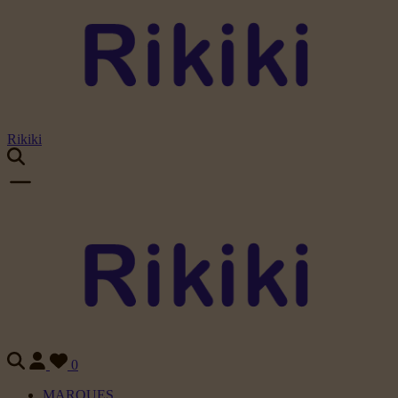
Rikiki
0
MARQUES