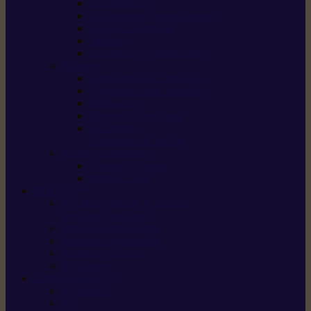
Scarificateurs
Motoculteurs / motobineuses
Tracteurs tondeuses
Tarières
Atomiseurs / pulvérisateurs
Nettoyer
Nettoyeurs haute pression
Aspirateurs eau / poussière
Balayeuses
Broyeurs de végétaux
Souffleurs /
Aspirateurs de feuilles
Approvisionnement
Gestion d’énergie
Pompes à eau
ETESIA
Machine à brosser et scarifier
les mauvaises herbes
Tondeuses tout-terrain
Tondeuses autoportées
Tondeuses à gazon
ET-Lander
SUNSEEKER
X3 GEN-2
X4