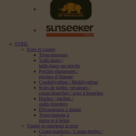
STIHL
Scier et couper
Tronçonneuses
Taille-haies /
taille-haies sur perche
Perches élagueuses /
perches d’élagage
CombiSystème / MultiSystème
Scies de jardin / sécateurs /
coupe-branches / scies à branches
Haches / merlins /
outils forestiers
Découpeuses à disque
Tronçonneuse à
pierre et à béton
Tondre et entretenir la terre
Coupe-bordures / Coupe-herbes /