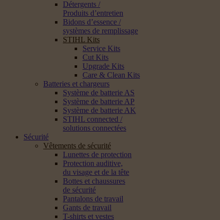
Détergents /
Produits d’entretien
Bidons d’essence /
systèmes de remplissage
STIHL Kits
Service Kits
Cut Kits
Upgrade Kits
Care & Clean Kits
Batteries et chargeurs
Système de batterie AS
Système de batterie AP
Système de batterie AK
STIHL connected /
solutions connectées
Sécurité
Vêtements de sécurité
Lunettes de protection
Protection auditive,
du visage et de la tête
Bottes et chaussures
de sécurité
Pantalons de travail
Gants de travail
T-shirts et vestes