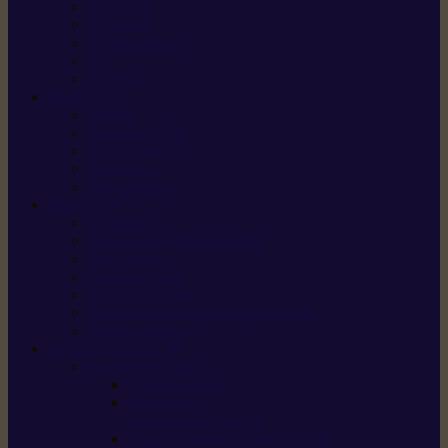
X5 Gen 2
X7 Gen 2
X7 Plus Gen 2
X9
X9 Plus
SILKY
Haches
Lames et pièces
Scies à perche
Scies fixes
Scies pliantes
FELCO
Sécateurs
Sécateur électrique portable
Scies à tirer
Outils de jardin
Outils de cuisine
Couteaux pour le greffage et la taille
Édition spéciale
ACCESSOIRES
Accessoires pour
Tronçonneuses
Taille-haies /
taille-haies sur perche
Coupe-bordures / coupes-herbes