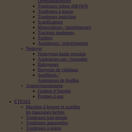
Débroussailleuses
Tondeuses robots iMOW®
Tondeuses à gazon
Tondeuses mulching
Scarificateurs
Motoculteurs / motobineuses
Tracteurs tondeuses
Tarières
Atomiseurs / pulvérisateurs
Nettoyer
Nettoyeurs haute pression
Aspirateurs eau / poussière
Balayeuses
Broyeurs de végétaux
Souffleurs /
Aspirateurs de feuilles
Approvisionnement
Gestion d’énergie
Pompes à eau
ETESIA
Machine à brosser et scarifier
les mauvaises herbes
Tondeuses tout-terrain
Tondeuses autoportées
Tondeuses à gazon