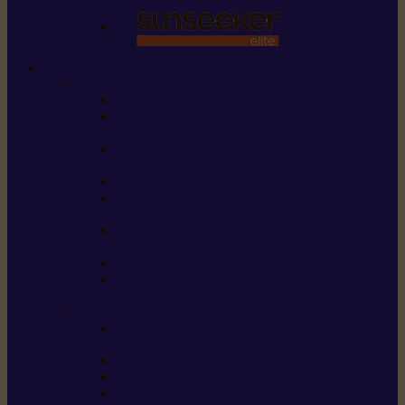
STIHL
Scier et couper
Tronçonneuses
Taille-haies /
taille-haies sur perche
Perches élagueuses /
perches d’élagage
CombiSystème / MultiSystème
Scies de jardin / sécateurs /
coupe-branches / scies à branches
Haches / merlins /
outils forestiers
Découpeuses à disque
Tronçonneuse à
pierre et à béton
Tondre et entretenir la terre
Coupe-bordures / Coupe-herbes /
Débroussailleuses
Tondeuses robots iMOW®
Tondeuses à gazon
Tondeuses mulching