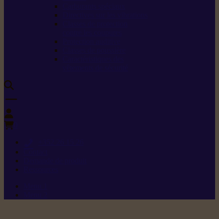
Carburants spéciaux
Directives sur les vibrations
Classes de protection
contre les coupures
Protection auditive
Classes de poussière
Caractéristiques des
vêtements de sécurité
0
+352 26 15 26
Contact
Demande de produit
Ressources
Menu 1
Menu 2