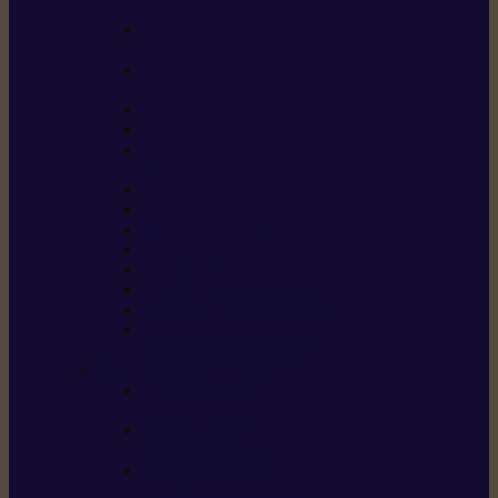
/ débroussailleuses
Souffleurs / aspirateurs
de feuilles
Perches élagueuses /
perches d’élagage
CombiSystème / MultiSystème
Tondeuses robots iMOW®
Tondeuses à gazon /
tondeuses mulching
Tracteurs tondeuses
Broyeurs
Motoculteurs / motobineuses
Pulvérisateurs / atomiseurs
Scarificateurs
Nettoyeurs haute pression
Aspirateurs eau / poussière
Tronçonneuse à pierre /
tronçonneuse à béton
Produits consommables
Huiles moteur /
huile-de-chaîne
Détergents /
Produits d’entretien
Bidons d’essence /
systèmes de remplissage