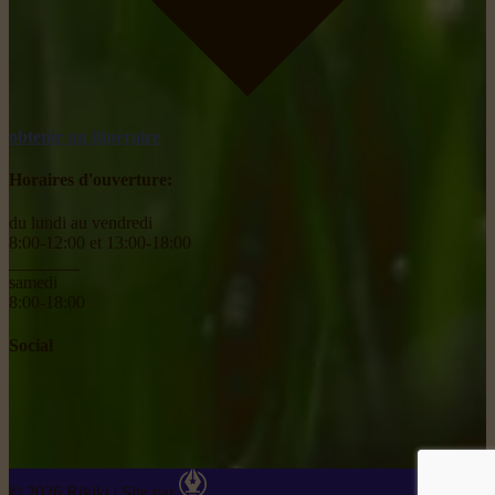
obtenir un itinéraire
Horaires d'ouverture:
du lundi au vendredi
8:00-12:00 et 13:00-18:00
________
samedi
8:00-18:00
Social
© 2026 Rikiki
|
Site par