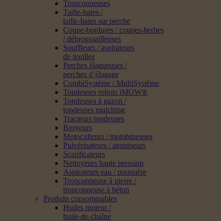
Tronçonneuses
Taille-haies /
taille-haies sur perche
Coupe-bordures / coupes-herbes
/ débroussailleuses
Souffleurs / aspirateurs
de feuilles
Perches élagueuses /
perches d’élagage
CombiSystème / MultiSystème
Tondeuses robots iMOW®
Tondeuses à gazon /
tondeuses mulching
Tracteurs tondeuses
Broyeurs
Motoculteurs / motobineuses
Pulvérisateurs / atomiseurs
Scarificateurs
Nettoyeurs haute pression
Aspirateurs eau / poussière
Tronçonneuse à pierre /
tronçonneuse à béton
Produits consommables
Huiles moteur /
huile-de-chaîne