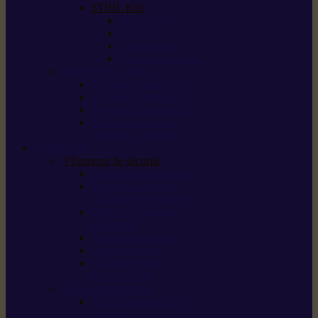
STIHL Kits
Service Kits
Cut Kits
Upgrade Kits
Care & Clean Kits
Batteries et chargeurs
Système de batterie AS
Système de batterie AP
Système de batterie AK
STIHL connected /
solutions connectées
Sécurité
Vêtements de sécurité
Lunettes de protection
Protection auditive,
du visage et de la tête
Bottes et chaussures
de sécurité
Pantalons de travail
Gants de travail
T-shirts et vestes
de protection
Directives et normes
Fiches de données de
sécurité