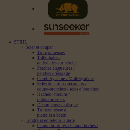
STIHL
Scier et couper
Tronçonneuses
Taille-haies /
taille-haies sur perche
Perches élagueuses /
perches d’élagage
CombiSystème / MultiSystème
Scies de jardin / sécateurs /
coupe-branches / scies à branches
Haches / merlins /
outils forestiers
Découpeuses à disque
Tronçonneuse à
pierre et à béton
Tondre et entretenir la terre
Coupe-bordures / Coupe-herbes /