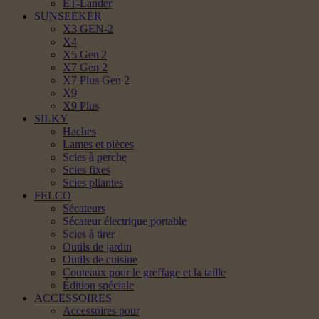
ET-Lander
SUNSEEKER
X3 GEN-2
X4
X5 Gen 2
X7 Gen 2
X7 Plus Gen 2
X9
X9 Plus
SILKY
Haches
Lames et pièces
Scies à perche
Scies fixes
Scies pliantes
FELCO
Sécateurs
Sécateur électrique portable
Scies à tirer
Outils de jardin
Outils de cuisine
Couteaux pour le greffage et la taille
Édition spéciale
ACCESSOIRES
Accessoires pour