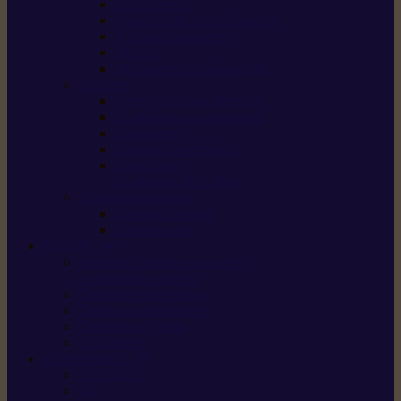
Scarificateurs
Motoculteurs / motobineuses
Tracteurs tondeuses
Tarières
Atomiseurs / pulvérisateurs
Nettoyer
Nettoyeurs haute pression
Aspirateurs eau / poussière
Balayeuses
Broyeurs de végétaux
Souffleurs /
Aspirateurs de feuilles
Approvisionnement
Gestion d’énergie
Pompes à eau
ETESIA
Machine à brosser et scarifier
les mauvaises herbes
Tondeuses tout-terrain
Tondeuses autoportées
Tondeuses à gazon
ET-Lander
SUNSEEKER
X3 GEN-2
X4