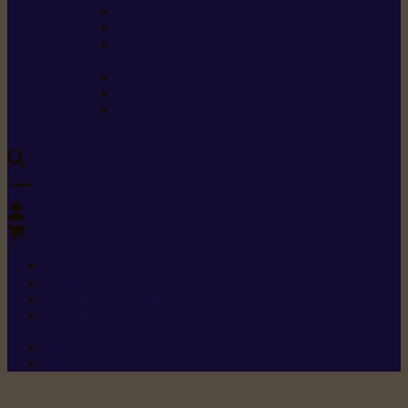
Carburants spéciaux
Directives sur les vibrations
Classes de protection
contre les coupures
Protection auditive
Classes de poussière
Caractéristiques des
vêtements de sécurité
0
+352 26 15 26
Contact
Demande de produit
Ressources
Menu 1
Menu 2