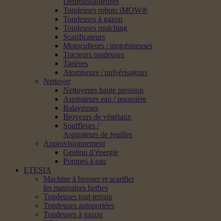
Débroussailleuses
Tondeuses robots iMOW®
Tondeuses à gazon
Tondeuses mulching
Scarificateurs
Motoculteurs / motobineuses
Tracteurs tondeuses
Tarières
Atomiseurs / pulvérisateurs
Nettoyer
Nettoyeurs haute pression
Aspirateurs eau / poussière
Balayeuses
Broyeurs de végétaux
Souffleurs /
Aspirateurs de feuilles
Approvisionnement
Gestion d’énergie
Pompes à eau
ETESIA
Machine à brosser et scarifier
les mauvaises herbes
Tondeuses tout-terrain
Tondeuses autoportées
Tondeuses à gazon