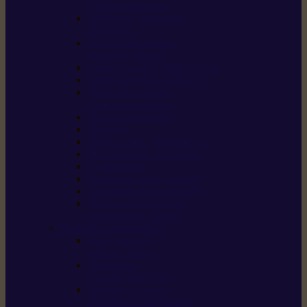
/ débroussailleuses
Souffleurs / aspirateurs
de feuilles
Perches élagueuses /
perches d’élagage
CombiSystème / MultiSystème
Tondeuses robots iMOW®
Tondeuses à gazon /
tondeuses mulching
Tracteurs tondeuses
Broyeurs
Motoculteurs / motobineuses
Pulvérisateurs / atomiseurs
Scarificateurs
Nettoyeurs haute pression
Aspirateurs eau / poussière
Tronçonneuse à pierre /
tronçonneuse à béton
Produits consommables
Huiles moteur /
huile-de-chaîne
Détergents /
Produits d’entretien
Bidons d’essence /
systèmes de remplissage