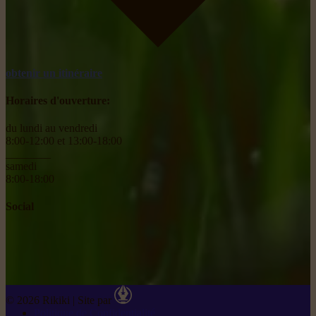
obtenir un itinéraire
Horaires d'ouverture:
du lundi au vendredi
8:00-12:00 et 13:00-18:00
________
samedi
8:00-18:00
Social
© 2026 Rikiki
|
Site par
Politique de Confidentialité