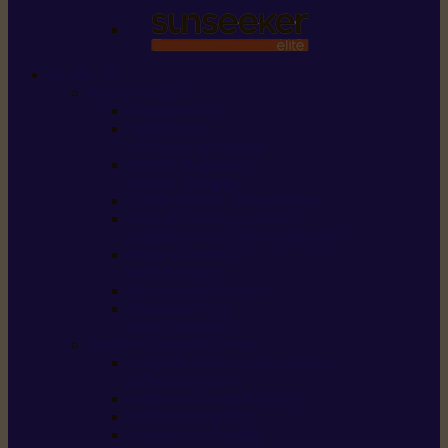
STIHL
Scier et couper
Tronçonneuses
Taille-haies /
taille-haies sur perche
Perches élagueuses /
perches d’élagage
CombiSystème / MultiSystème
Scies de jardin / sécateurs /
coupe-branches / scies à branches
Haches / merlins /
outils forestiers
Découpeuses à disque
Tronçonneuse à
pierre et à béton
Tondre et entretenir la terre
Coupe-bordures / Coupe-herbes /
Débroussailleuses
Tondeuses robots iMOW®
Tondeuses à gazon
Tondeuses mulching