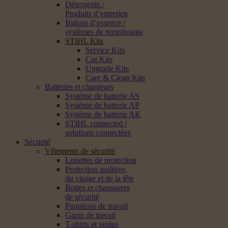
Détergents /
Produits d’entretien
Bidons d’essence /
systèmes de remplissage
STIHL Kits
Service Kits
Cut Kits
Upgrade Kits
Care & Clean Kits
Batteries et chargeurs
Système de batterie AS
Système de batterie AP
Système de batterie AK
STIHL connected /
solutions connectées
Sécurité
Vêtements de sécurité
Lunettes de protection
Protection auditive,
du visage et de la tête
Bottes et chaussures
de sécurité
Pantalons de travail
Gants de travail
T-shirts et vestes