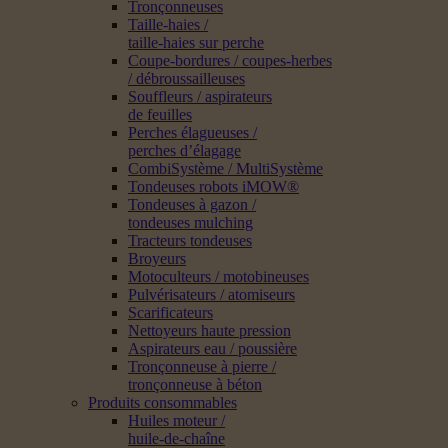
Tronçonneuses
Taille-haies /
taille-haies sur perche
Coupe-bordures / coupes-herbes
/ débroussailleuses
Souffleurs / aspirateurs
de feuilles
Perches élagueuses /
perches d’élagage
CombiSystème / MultiSystème
Tondeuses robots iMOW®
Tondeuses à gazon /
tondeuses mulching
Tracteurs tondeuses
Broyeurs
Motoculteurs / motobineuses
Pulvérisateurs / atomiseurs
Scarificateurs
Nettoyeurs haute pression
Aspirateurs eau / poussière
Tronçonneuse à pierre /
tronçonneuse à béton
Produits consommables
Huiles moteur /
huile-de-chaîne