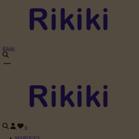
Rikiki
0
MARQUES