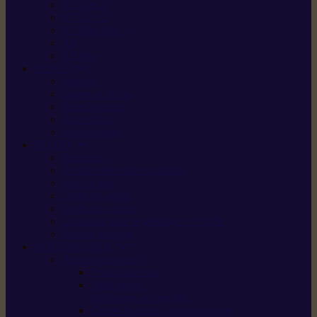
X5 Gen 2
X7 Gen 2
X7 Plus Gen 2
X9
X9 Plus
SILKY
Haches
Lames et pièces
Scies à perche
Scies fixes
Scies pliantes
FELCO
Sécateurs
Sécateur électrique portable
Scies à tirer
Outils de jardin
Outils de cuisine
Couteaux pour le greffage et la taille
Édition spéciale
ACCESSOIRES
Accessoires pour
Tronçonneuses
Taille-haies /
taille-haies sur perche
Coupe-bordures / coupes-herbes