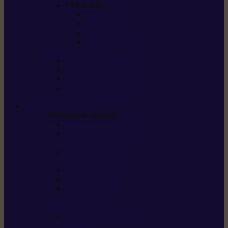
STIHL Kits
Service Kits
Cut Kits
Upgrade Kits
Care & Clean Kits
Batteries et chargeurs
Système de batterie AS
Système de batterie AP
Système de batterie AK
STIHL connected /
solutions connectées
Sécurité
Vêtements de sécurité
Lunettes de protection
Protection auditive,
du visage et de la tête
Bottes et chaussures
de sécurité
Pantalons de travail
Gants de travail
T-shirts et vestes
de protection
Directives et normes
Fiches de données de
sécurité