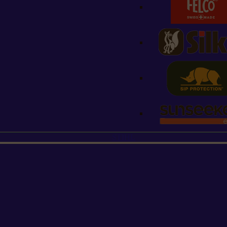
STIHL