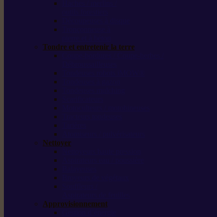
Haches / merlins /
outils forestiers
Découpeuses à disque
Tronçonneuse à
pierre et à béton
Tondre et entretenir la terre
Coupe-bordures / Coupe-herbes /
Débroussailleuses
Tondeuses robots iMOW®
Tondeuses à gazon
Tondeuses mulching
Scarificateurs
Motoculteurs / motobineuses
Tracteurs tondeuses
Tarières
Atomiseurs / pulvérisateurs
Nettoyer
Nettoyeurs haute pression
Aspirateurs eau / poussière
Balayeuses
Broyeurs de végétaux
Souffleurs /
Aspirateurs de feuilles
Approvisionnement
Gestion d’énergie