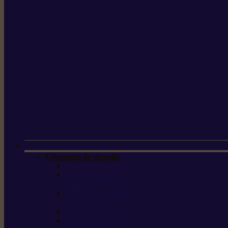
Vêtements de sécurité
Lunettes de protection
Protection auditive,
du visage et de la tête
Bottes et chaussures
de sécurité
Pantalons de travail
Gants de travail