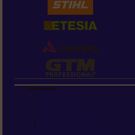
Scier et couper
Tronçonneuses
Taille-haies /
taille-haies sur perche
Perches élagueuses /
perches d’élagage
CombiSystème / MultiSystème
Scies de jardin / sécateurs /
coupe-branches / scies à branches