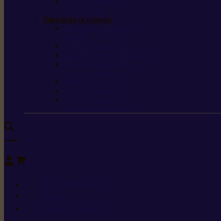
T-shirts et vestes
de protection
Directives et normes
Fiches de données de
sécurité
Carburants spéciaux
Directives sur les vibrations
Classes de protection
contre les coupures
Protection auditive
Classes de poussière
Caractéristiques des
vêtements de sécurité
0
+352 26 15 26
Contact
Demande de produit