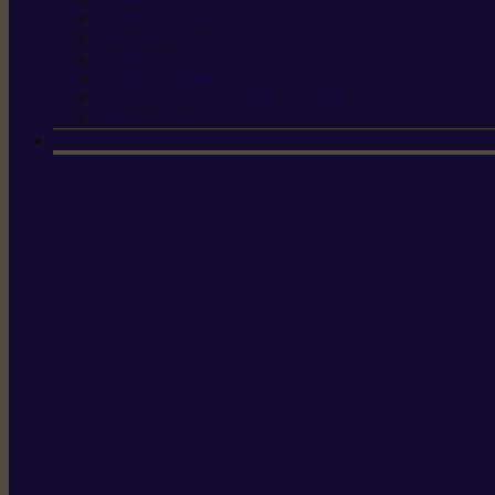
Sécateur électrique portable
Scies à tirer
Outils de jardin
Outils de cuisine
Couteaux pour le greffage et la taille
Édition spéciale