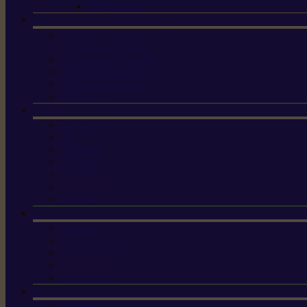
Pompes à eau
Machine à brosser et scarifier
les mauvaises herbes
Tondeuses tout-terrain
Tondeuses autoportées
Tondeuses à gazon
ET-Lander
X3 GEN-2
X4
X5 Gen 2
X7 Gen 2
X7 Plus Gen 2
X9
X9 Plus
Haches
Lames et pièces
Scies à perche
Scies fixes
Scies pliantes
Sécateurs