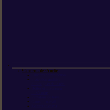
Vêtements de sécurité
Lunettes de protection
Protection auditive,
du visage et de la tête
Bottes et chaussures
de sécurité
Pantalons de travail
Gants de travail
T-shirts et vestes