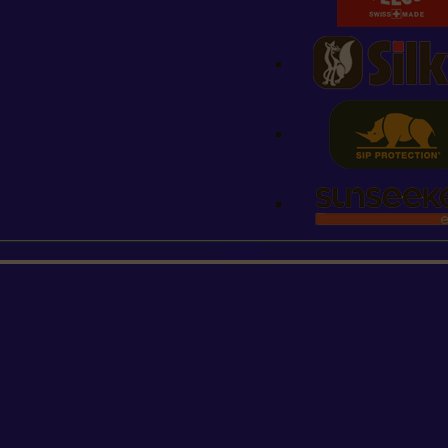
STIHL