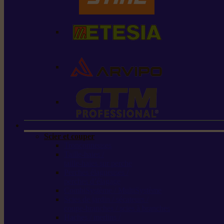
Scier et couper
Tronçonneuses
Taille-haies /
taille-haies sur perche
Perches élagueuses /
perches d’élagage
CombiSystème / MultiSystème
Scies de jardin / sécateurs /
coupe-branches / scies à branches
Haches / merlins /