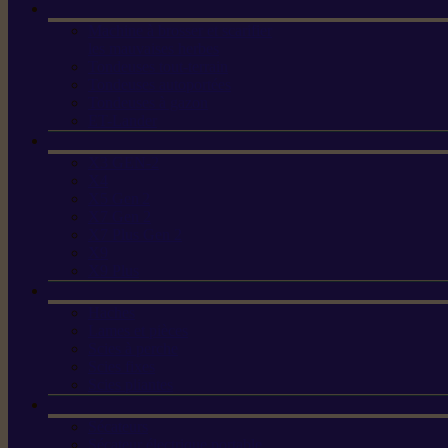
Machine à brosser et scarifier
les mauvaises herbes
Tondeuses tout-terrain
Tondeuses autoportées
Tondeuses à gazon
ET-Lander
X3 GEN-2
X4
X5 Gen 2
X7 Gen 2
X7 Plus Gen 2
X9
X9 Plus
Haches
Lames et pièces
Scies à perche
Scies fixes
Scies pliantes
Sécateurs
Sécateur électrique portable