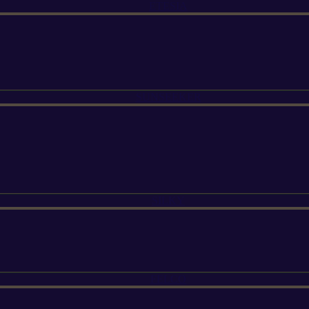
ETESIA
SUNSEEKER
SILKY
FELCO