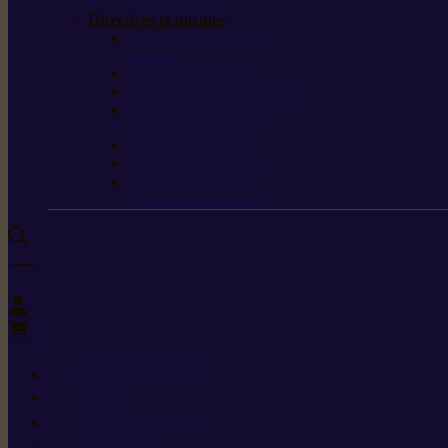
de protection
Directives et normes
Fiches de données de
sécurité
Carburants spéciaux
Directives sur les vibrations
Classes de protection
contre les coupures
Protection auditive
Classes de poussière
Caractéristiques des
vêtements de sécurité
0
+352 26 15 26
Contact
Demande de produit