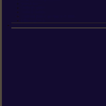
Scies à tirer
Outils de jardin
Outils de cuisine
Couteaux pour le greffage et la taille
Édition spéciale