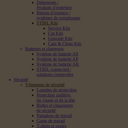
Détergents /
Produits d’entretien
Bidons d’essence /
systèmes de remplissage
STIHL Kits
Service Kits
Cut Kits
Upgrade Kits
Care & Clean Kits
Batteries et chargeurs
Système de batterie AS
Système de batterie AP
Système de batterie AK
STIHL connected /
solutions connectées
Sécurité
Vêtements de sécurité
Lunettes de protection
Protection auditive,
du visage et de la tête
Bottes et chaussures
de sécurité
Pantalons de travail
Gants de travail
T-shirts et vestes