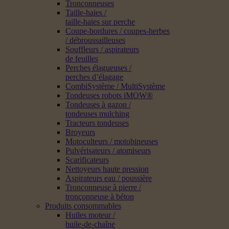
Tronçonneuses
Taille-haies /
taille-haies sur perche
Coupe-bordures / coupes-herbes
/ débroussailleuses
Souffleurs / aspirateurs
de feuilles
Perches élagueuses /
perches d’élagage
CombiSystème / MultiSystème
Tondeuses robots iMOW®
Tondeuses à gazon /
tondeuses mulching
Tracteurs tondeuses
Broyeurs
Motoculteurs / motobineuses
Pulvérisateurs / atomiseurs
Scarificateurs
Nettoyeurs haute pression
Aspirateurs eau / poussière
Tronçonneuse à pierre /
tronçonneuse à béton
Produits consommables
Huiles moteur /
huile-de-chaîne