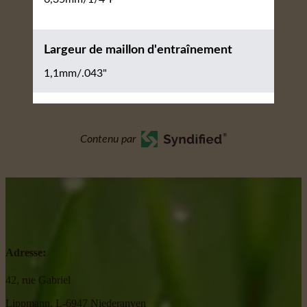
Largeur de maillon d'entraînement
1,1mm/.043"
Contenu par
Adresse:
42, rue Gabriel
Lippmann, L-6947 Niederanven