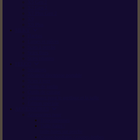
X5 Gen 2
X7 Gen 2
X7 Plus Gen 2
X9
X9 Plus
SILKY
Haches
Lames et pièces
Scies à perche
Scies fixes
Scies pliantes
FELCO
Sécateurs
Sécateur électrique portable
Scies à tirer
Outils de jardin
Outils de cuisine
Couteaux pour le greffage et la taille
Édition spéciale
ACCESSOIRES
Accessoires pour
Tronçonneuses
Taille-haies /
taille-haies sur perche
Coupe-bordures / coupes-herbes