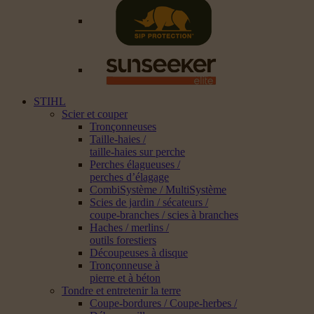
STIHL
Scier et couper
Tronçonneuses
Taille-haies /
taille-haies sur perche
Perches élagueuses /
perches d’élagage
CombiSystème / MultiSystème
Scies de jardin / sécateurs /
coupe-branches / scies à branches
Haches / merlins /
outils forestiers
Découpeuses à disque
Tronçonneuse à
pierre et à béton
Tondre et entretenir la terre
Coupe-bordures / Coupe-herbes /