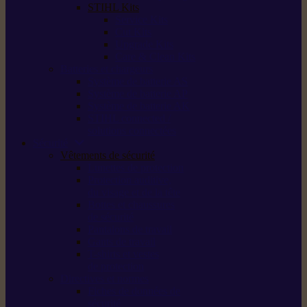
STIHL Kits
Service Kits
Cut Kits
Upgrade Kits
Care & Clean Kits
Batteries et chargeurs
Système de batterie AS
Système de batterie AP
Système de batterie AK
STIHL connected /
solutions connectées
Sécurité
Vêtements de sécurité
Lunettes de protection
Protection auditive,
du visage et de la tête
Bottes et chaussures
de sécurité
Pantalons de travail
Gants de travail
T-shirts et vestes
de protection
Directives et normes
Fiches de données de
sécurité