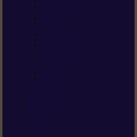
Scarificateurs
Motoculteurs / motobineuses
Tracteurs tondeuses
Tarières
Atomiseurs / pulvérisateurs
Nettoyer
Nettoyeurs haute pression
Aspirateurs eau / poussière
Balayeuses
Broyeurs de végétaux
Souffleurs /
Aspirateurs de feuilles
Approvisionnement
Gestion d’énergie
Pompes à eau
ETESIA
Machine à brosser et scarifier
les mauvaises herbes
Tondeuses tout-terrain
Tondeuses autoportées
Tondeuses à gazon
ET-Lander
SUNSEEKER
X3 GEN-2
X4