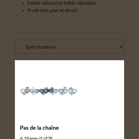
Faible rebond et faible vibration
Profil très plat et étroit
Pas de la chaîne
6,35mm/1/4"P