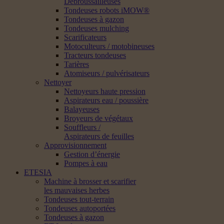
Débroussailleuses
Tondeuses robots iMOW®
Tondeuses à gazon
Tondeuses mulching
Scarificateurs
Motoculteurs / motobineuses
Tracteurs tondeuses
Tarières
Atomiseurs / pulvérisateurs
Nettoyer
Nettoyeurs haute pression
Aspirateurs eau / poussière
Balayeuses
Broyeurs de végétaux
Souffleurs /
Aspirateurs de feuilles
Approvisionnement
Gestion d’énergie
Pompes à eau
ETESIA
Machine à brosser et scarifier
les mauvaises herbes
Tondeuses tout-terrain
Tondeuses autoportées
Tondeuses à gazon