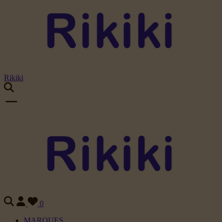
Rikiki
0
MARQUES