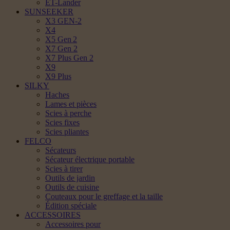
ET-Lander
SUNSEEKER
X3 GEN-2
X4
X5 Gen 2
X7 Gen 2
X7 Plus Gen 2
X9
X9 Plus
SILKY
Haches
Lames et pièces
Scies à perche
Scies fixes
Scies pliantes
FELCO
Sécateurs
Sécateur électrique portable
Scies à tirer
Outils de jardin
Outils de cuisine
Couteaux pour le greffage et la taille
Édition spéciale
ACCESSOIRES
Accessoires pour