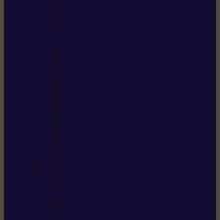
/ débroussailleuses
Souffleurs / aspirateurs
de feuilles
Perches élagueuses /
perches d’élagage
CombiSystème / MultiSystème
Tondeuses robots iMOW®
Tondeuses à gazon /
tondeuses mulching
Tracteurs tondeuses
Broyeurs
Motoculteurs / motobineuses
Pulvérisateurs / atomiseurs
Scarificateurs
Nettoyeurs haute pression
Aspirateurs eau / poussière
Tronçonneuse à pierre /
tronçonneuse à béton
Produits consommables
Huiles moteur /
huile-de-chaîne
Détergents /
Produits d’entretien
Bidons d’essence /
systèmes de remplissage