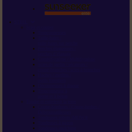
STIHL
Scier et couper
Tronçonneuses
Taille-haies /
taille-haies sur perche
Perches élagueuses /
perches d’élagage
CombiSystème / MultiSystème
Scies de jardin / sécateurs /
coupe-branches / scies à branches
Haches / merlins /
outils forestiers
Découpeuses à disque
Tronçonneuse à
pierre et à béton
Tondre et entretenir la terre
Coupe-bordures / Coupe-herbes /
Débroussailleuses
Tondeuses robots iMOW®
Tondeuses à gazon
Tondeuses mulching