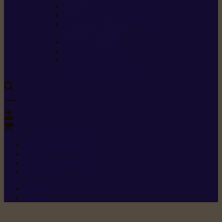
Carburants spéciaux
Directives sur les vibrations
Classes de protection
contre les coupures
Protection auditive
Classes de poussière
Caractéristiques des
vêtements de sécurité
0
+352 26 15 26
Contact
Demande de produit
Ressources
Menu 1
Menu 2