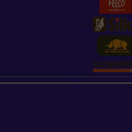
STIHL