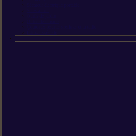
Sécateur électrique portable
Scies à tirer
Outils de jardin
Outils de cuisine
Couteaux pour le greffage et la taille
Édition spéciale