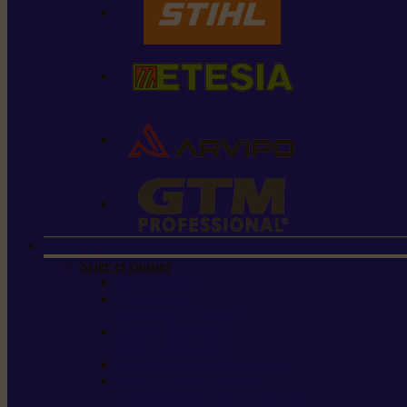
Scier et couper
Tronçonneuses
Taille-haies /
taille-haies sur perche
Perches élagueuses /
perches d’élagage
CombiSystème / MultiSystème
Scies de jardin / sécateurs /
coupe-branches / scies à branches