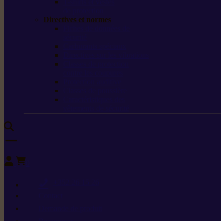
T-shirts et vestes
de protection
Directives et normes
Fiches de données de
sécurité
Carburants spéciaux
Directives sur les vibrations
Classes de protection
contre les coupures
Protection auditive
Classes de poussière
Caractéristiques des
vêtements de sécurité
0
+352 26 15 26
Contact
Demande de produit