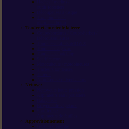
Haches / merlins /
outils forestiers
Découpeuses à disque
Tronçonneuse à
pierre et à béton
Tondre et entretenir la terre
Coupe-bordures / Coupe-herbes /
Débroussailleuses
Tondeuses robots iMOW®
Tondeuses à gazon
Tondeuses mulching
Scarificateurs
Motoculteurs / motobineuses
Tracteurs tondeuses
Tarières
Atomiseurs / pulvérisateurs
Nettoyer
Nettoyeurs haute pression
Aspirateurs eau / poussière
Balayeuses
Broyeurs de végétaux
Souffleurs /
Aspirateurs de feuilles
Approvisionnement
Gestion d’énergie