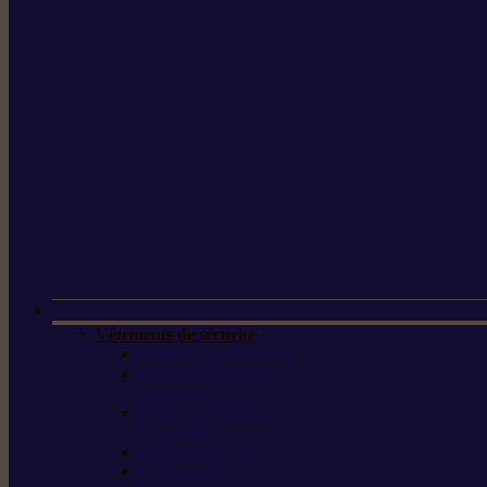
Vêtements de sécurité
Lunettes de protection
Protection auditive,
du visage et de la tête
Bottes et chaussures
de sécurité
Pantalons de travail
Gants de travail