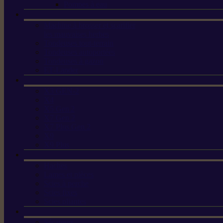
Pompes à eau
Machine à brosser et scarifier
les mauvaises herbes
Tondeuses tout-terrain
Tondeuses autoportées
Tondeuses à gazon
ET-Lander
X3 GEN-2
X4
X5 Gen 2
X7 Gen 2
X7 Plus Gen 2
X9
X9 Plus
Haches
Lames et pièces
Scies à perche
Scies fixes
Scies pliantes
Sécateurs