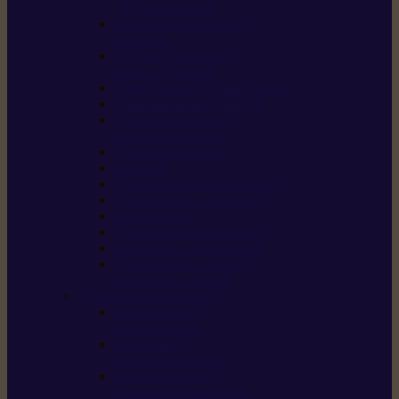
/ débroussailleuses
Souffleurs / aspirateurs
de feuilles
Perches élagueuses /
perches d’élagage
CombiSystème / MultiSystème
Tondeuses robots iMOW®
Tondeuses à gazon /
tondeuses mulching
Tracteurs tondeuses
Broyeurs
Motoculteurs / motobineuses
Pulvérisateurs / atomiseurs
Scarificateurs
Nettoyeurs haute pression
Aspirateurs eau / poussière
Tronçonneuse à pierre /
tronçonneuse à béton
Produits consommables
Huiles moteur /
huile-de-chaîne
Détergents /
Produits d’entretien
Bidons d’essence /
systèmes de remplissage