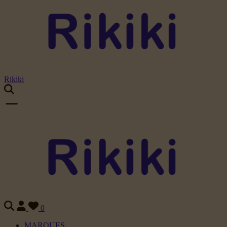
Rikiki
0
MARQUES