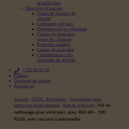
de protection
Directives et normes
Fiches de données de
sécurité
Carburants spéciaux
Directives sur les vibrations
Classes de protection
contre les coupures
Protection auditive
Classes de poussière
Caractéristiques des
vêtements de sécurité
+352 26 15 26
Contact
Demande de produit
Ressources
Accueil
/
STIHL Accessoires
/
Accessoires pour
nettoyeurs haute pression
/
Kits de nettoyage
/
Kit de
nettoyage pour véhicules, pour REA 60 – 100
PLUS, avec raccord à baïonnette