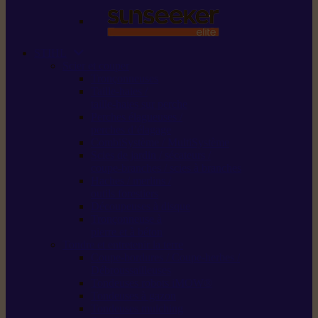
STIHL
Scier et couper
Tronçonneuses
Taille-haies /
taille-haies sur perche
Perches élagueuses /
perches d’élagage
CombiSystème / MultiSystème
Scies de jardin / sécateurs /
coupe-branches / scies à branches
Haches / merlins /
outils forestiers
Découpeuses à disque
Tronçonneuse à
pierre et à béton
Tondre et entretenir la terre
Coupe-bordures / Coupe-herbes /
Débroussailleuses
Tondeuses robots iMOW®
Tondeuses à gazon
Tondeuses mulching