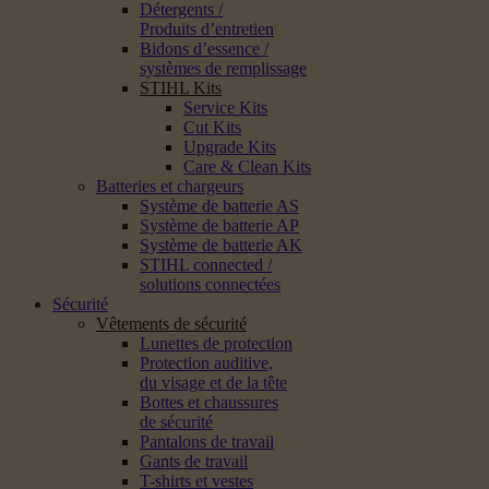
Détergents /
Produits d’entretien
Bidons d’essence /
systèmes de remplissage
STIHL Kits
Service Kits
Cut Kits
Upgrade Kits
Care & Clean Kits
Batteries et chargeurs
Système de batterie AS
Système de batterie AP
Système de batterie AK
STIHL connected /
solutions connectées
Sécurité
Vêtements de sécurité
Lunettes de protection
Protection auditive,
du visage et de la tête
Bottes et chaussures
de sécurité
Pantalons de travail
Gants de travail
T-shirts et vestes