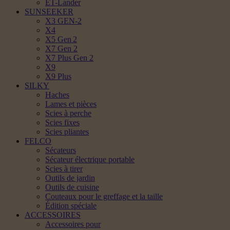
ET-Lander
SUNSEEKER
X3 GEN-2
X4
X5 Gen 2
X7 Gen 2
X7 Plus Gen 2
X9
X9 Plus
SILKY
Haches
Lames et pièces
Scies à perche
Scies fixes
Scies pliantes
FELCO
Sécateurs
Sécateur électrique portable
Scies à tirer
Outils de jardin
Outils de cuisine
Couteaux pour le greffage et la taille
Édition spéciale
ACCESSOIRES
Accessoires pour