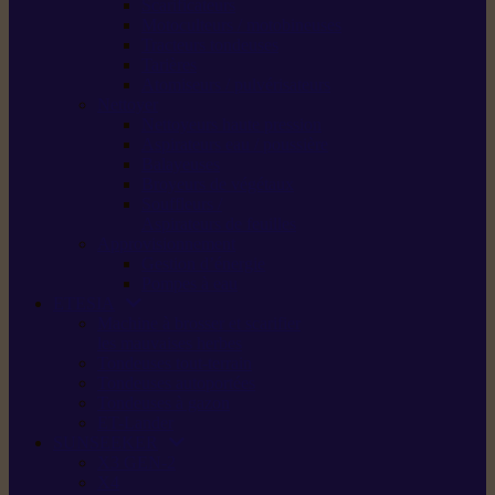
Scarificateurs
Motoculteurs / motobineuses
Tracteurs tondeuses
Tarières
Atomiseurs / pulvérisateurs
Nettoyer
Nettoyeurs haute pression
Aspirateurs eau / poussière
Balayeuses
Broyeurs de végétaux
Souffleurs /
Aspirateurs de feuilles
Approvisionnement
Gestion d’énergie
Pompes à eau
ETESIA
Machine à brosser et scarifier
les mauvaises herbes
Tondeuses tout-terrain
Tondeuses autoportées
Tondeuses à gazon
ET-Lander
SUNSEEKER
X3 GEN-2
X4