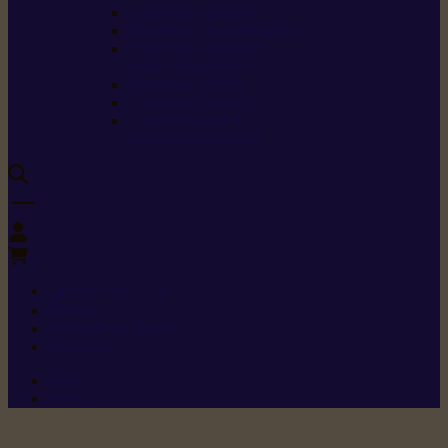
Carburants spéciaux
Directives sur les vibrations
Classes de protection
contre les coupures
Protection auditive
Classes de poussière
Caractéristiques des
vêtements de sécurité
0
+352 26 15 26
Contact
Demande de produit
Ressources
Menu 1
Menu 2