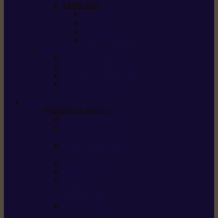
STIHL Kits
Service Kits
Cut Kits
Upgrade Kits
Care & Clean Kits
Batteries et chargeurs
Système de batterie AS
Système de batterie AP
Système de batterie AK
STIHL connected /
solutions connectées
Sécurité
Vêtements de sécurité
Lunettes de protection
Protection auditive,
du visage et de la tête
Bottes et chaussures
de sécurité
Pantalons de travail
Gants de travail
T-shirts et vestes
de protection
Directives et normes
Fiches de données de
sécurité