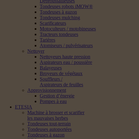
Débroussailleuses
Tondeuses robots iMOW®
Tondeuses à gazon
Tondeuses mulching
Scarificateurs
Motoculteurs / motobineuses
Tracteurs tondeuses
Tarières
Atomiseurs / pulvérisateurs
Nettoyer
Nettoyeurs haute pression
Aspirateurs eau / poussière
Balayeuses
Broyeurs de végétaux
Souffleurs /
Aspirateurs de feuilles
Approvisionnement
Gestion d’énergie
Pompes à eau
ETESIA
Machine à brosser et scarifier
les mauvaises herbes
Tondeuses tout-terrain
Tondeuses autoportées
Tondeuses à gazon