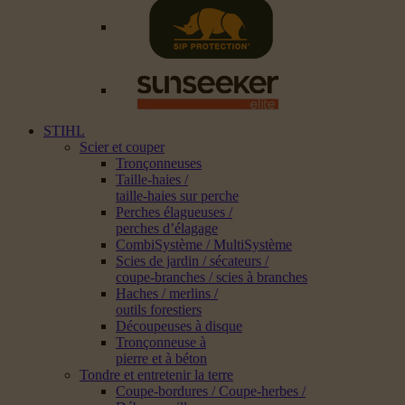
STIHL
Scier et couper
Tronçonneuses
Taille-haies /
taille-haies sur perche
Perches élagueuses /
perches d’élagage
CombiSystème / MultiSystème
Scies de jardin / sécateurs /
coupe-branches / scies à branches
Haches / merlins /
outils forestiers
Découpeuses à disque
Tronçonneuse à
pierre et à béton
Tondre et entretenir la terre
Coupe-bordures / Coupe-herbes /