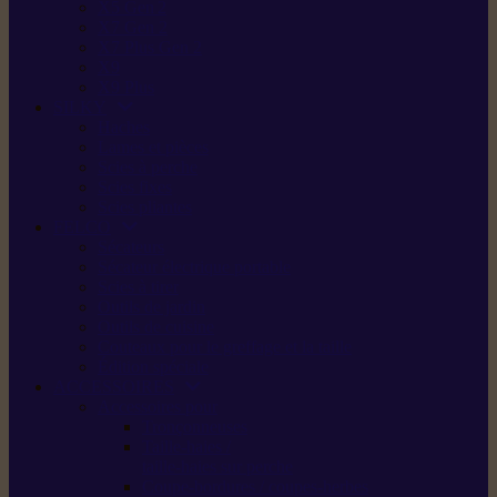
X5 Gen 2
X7 Gen 2
X7 Plus Gen 2
X9
X9 Plus
SILKY
Haches
Lames et pièces
Scies à perche
Scies fixes
Scies pliantes
FELCO
Sécateurs
Sécateur électrique portable
Scies à tirer
Outils de jardin
Outils de cuisine
Couteaux pour le greffage et la taille
Édition spéciale
ACCESSOIRES
Accessoires pour
Tronçonneuses
Taille-haies /
taille-haies sur perche
Coupe-bordures / coupes-herbes