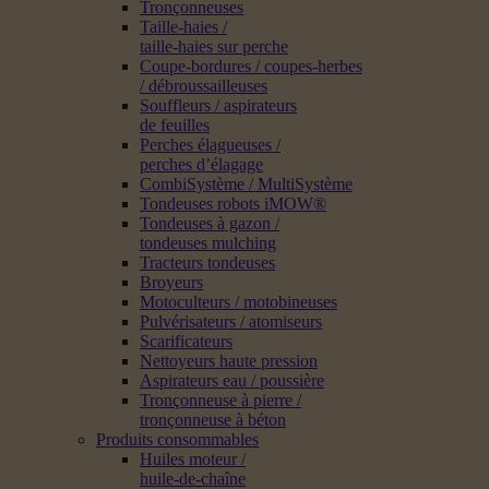
Tronçonneuses
Taille-haies /
taille-haies sur perche
Coupe-bordures / coupes-herbes
/ débroussailleuses
Souffleurs / aspirateurs
de feuilles
Perches élagueuses /
perches d’élagage
CombiSystème / MultiSystème
Tondeuses robots iMOW®
Tondeuses à gazon /
tondeuses mulching
Tracteurs tondeuses
Broyeurs
Motoculteurs / motobineuses
Pulvérisateurs / atomiseurs
Scarificateurs
Nettoyeurs haute pression
Aspirateurs eau / poussière
Tronçonneuse à pierre /
tronçonneuse à béton
Produits consommables
Huiles moteur /
huile-de-chaîne