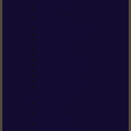
/ débroussailleuses
Souffleurs / aspirateurs
de feuilles
Perches élagueuses /
perches d’élagage
CombiSystème / MultiSystème
Tondeuses robots iMOW®
Tondeuses à gazon /
tondeuses mulching
Tracteurs tondeuses
Broyeurs
Motoculteurs / motobineuses
Pulvérisateurs / atomiseurs
Scarificateurs
Nettoyeurs haute pression
Aspirateurs eau / poussière
Tronçonneuse à pierre /
tronçonneuse à béton
Produits consommables
Huiles moteur /
huile-de-chaîne
Détergents /
Produits d’entretien
Bidons d’essence /
systèmes de remplissage