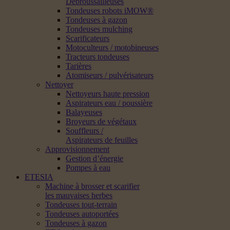
Débroussailleuses
Tondeuses robots iMOW®
Tondeuses à gazon
Tondeuses mulching
Scarificateurs
Motoculteurs / motobineuses
Tracteurs tondeuses
Tarières
Atomiseurs / pulvérisateurs
Nettoyer
Nettoyeurs haute pression
Aspirateurs eau / poussière
Balayeuses
Broyeurs de végétaux
Souffleurs /
Aspirateurs de feuilles
Approvisionnement
Gestion d’énergie
Pompes à eau
ETESIA
Machine à brosser et scarifier
les mauvaises herbes
Tondeuses tout-terrain
Tondeuses autoportées
Tondeuses à gazon