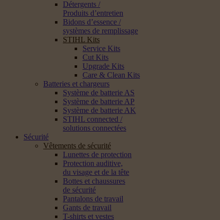
Détergents /
Produits d’entretien
Bidons d’essence /
systèmes de remplissage
STIHL Kits
Service Kits
Cut Kits
Upgrade Kits
Care & Clean Kits
Batteries et chargeurs
Système de batterie AS
Système de batterie AP
Système de batterie AK
STIHL connected /
solutions connectées
Sécurité
Vêtements de sécurité
Lunettes de protection
Protection auditive,
du visage et de la tête
Bottes et chaussures
de sécurité
Pantalons de travail
Gants de travail
T-shirts et vestes