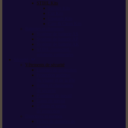
STIHL Kits
Service Kits
Cut Kits
Upgrade Kits
Care & Clean Kits
Batteries et chargeurs
Système de batterie AS
Système de batterie AP
Système de batterie AK
STIHL connected /
solutions connectées
Sécurité
Vêtements de sécurité
Lunettes de protection
Protection auditive,
du visage et de la tête
Bottes et chaussures
de sécurité
Pantalons de travail
Gants de travail
T-shirts et vestes
de protection
Directives et normes
Fiches de données de
sécurité