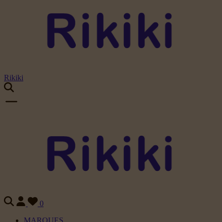
Rikiki
0
MARQUES