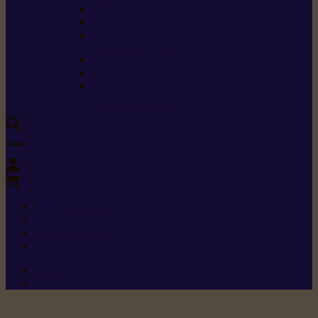
Carburants spéciaux
Directives sur les vibrations
Classes de protection
contre les coupures
Protection auditive
Classes de poussière
Caractéristiques des
vêtements de sécurité
0
+352 26 15 26
Contact
Demande de produit
Ressources
Menu 1
Menu 2