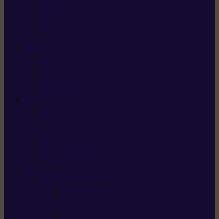
X5 Gen 2
X7 Gen 2
X7 Plus Gen 2
X9
X9 Plus
SILKY
Haches
Lames et pièces
Scies à perche
Scies fixes
Scies pliantes
FELCO
Sécateurs
Sécateur électrique portable
Scies à tirer
Outils de jardin
Outils de cuisine
Couteaux pour le greffage et la taille
Édition spéciale
ACCESSOIRES
Accessoires pour
Tronçonneuses
Taille-haies /
taille-haies sur perche
Coupe-bordures / coupes-herbes