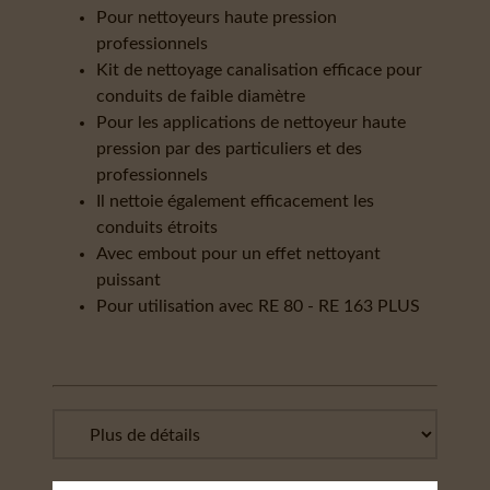
Pour nettoyeurs haute pression
professionnels
Kit de nettoyage canalisation efficace pour
conduits de faible diamètre
Pour les applications de nettoyeur haute
pression par des particuliers et des
professionnels
Il nettoie également efficacement les
conduits étroits
Avec embout pour un effet nettoyant
puissant
Pour utilisation avec RE 80 - RE 163 PLUS