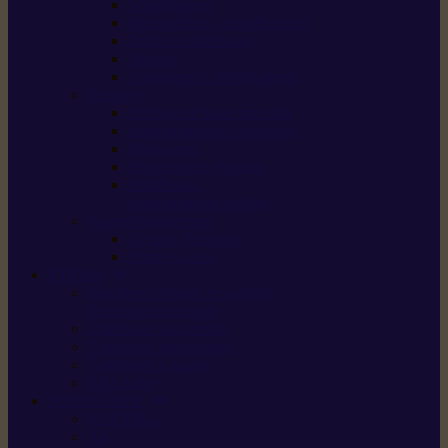
Scarificateurs
Motoculteurs / motobineuses
Tracteurs tondeuses
Tarières
Atomiseurs / pulvérisateurs
Nettoyer
Nettoyeurs haute pression
Aspirateurs eau / poussière
Balayeuses
Broyeurs de végétaux
Souffleurs /
Aspirateurs de feuilles
Approvisionnement
Gestion d’énergie
Pompes à eau
ETESIA
Machine à brosser et scarifier
les mauvaises herbes
Tondeuses tout-terrain
Tondeuses autoportées
Tondeuses à gazon
ET-Lander
SUNSEEKER
X3 GEN-2
X4