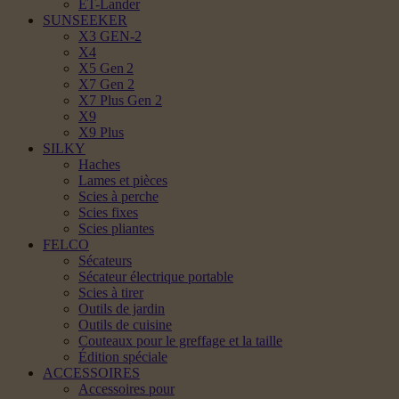
ET-Lander
SUNSEEKER
X3 GEN-2
X4
X5 Gen 2
X7 Gen 2
X7 Plus Gen 2
X9
X9 Plus
SILKY
Haches
Lames et pièces
Scies à perche
Scies fixes
Scies pliantes
FELCO
Sécateurs
Sécateur électrique portable
Scies à tirer
Outils de jardin
Outils de cuisine
Couteaux pour le greffage et la taille
Édition spéciale
ACCESSOIRES
Accessoires pour