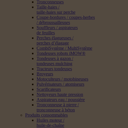
Tronçonneuses
Taille-haies /
taille-haies sur perche
Coupe-bordures / coupes-herbes
/ débroussailleuses
Souffleurs / aspirateurs
de feuilles
Perches élagueuses /
perches d’élagage
CombiSystème / MultiSystème
Tondeuses robots iMOW®
Tondeuses à gazon /
tondeuses mulching
Tracteurs tondeuses
Broyeurs
Motoculteurs / motobineuses
Pulvérisateurs / atomiseurs
Scarificateurs
Nettoyeurs haute pression
Aspirateurs eau / poussière
Tronçonneuse à pierre /
tronçonneuse à béton
Produits consommables
Huiles moteur /
huile-de-chaîne