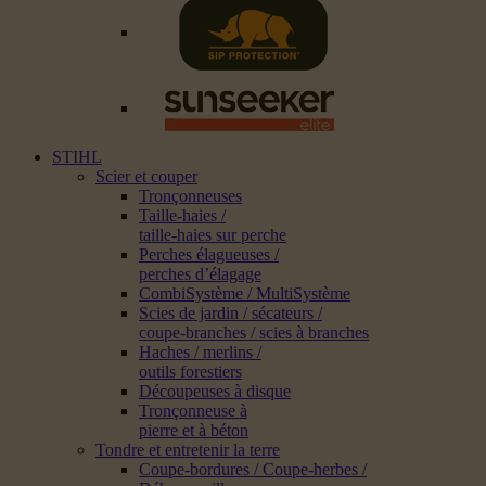
STIHL
Scier et couper
Tronçonneuses
Taille-haies /
taille-haies sur perche
Perches élagueuses /
perches d’élagage
CombiSystème / MultiSystème
Scies de jardin / sécateurs /
coupe-branches / scies à branches
Haches / merlins /
outils forestiers
Découpeuses à disque
Tronçonneuse à
pierre et à béton
Tondre et entretenir la terre
Coupe-bordures / Coupe-herbes /