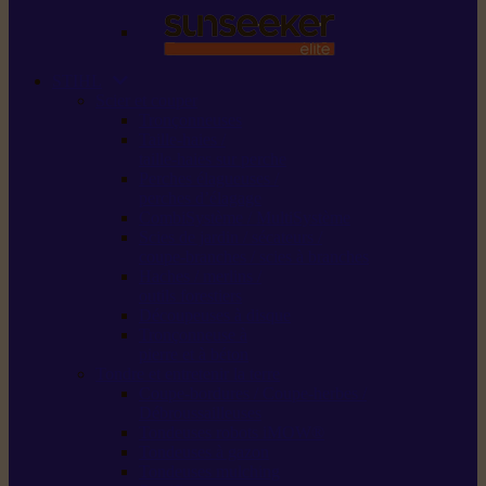
STIHL
Scier et couper
Tronçonneuses
Taille-haies /
taille-haies sur perche
Perches élagueuses /
perches d’élagage
CombiSystème / MultiSystème
Scies de jardin / sécateurs /
coupe-branches / scies à branches
Haches / merlins /
outils forestiers
Découpeuses à disque
Tronçonneuse à
pierre et à béton
Tondre et entretenir la terre
Coupe-bordures / Coupe-herbes /
Débroussailleuses
Tondeuses robots iMOW®
Tondeuses à gazon
Tondeuses mulching