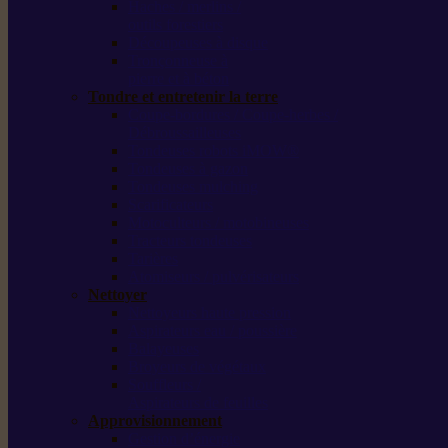
Haches / merlins /
outils forestiers
Découpeuses à disque
Tronçonneuse à
pierre et à béton
Tondre et entretenir la terre
Coupe-bordures / Coupe-herbes /
Débroussailleuses
Tondeuses robots iMOW®
Tondeuses à gazon
Tondeuses mulching
Scarificateurs
Motoculteurs / motobineuses
Tracteurs tondeuses
Tarières
Atomiseurs / pulvérisateurs
Nettoyer
Nettoyeurs haute pression
Aspirateurs eau / poussière
Balayeuses
Broyeurs de végétaux
Souffleurs /
Aspirateurs de feuilles
Approvisionnement
Gestion d’énergie