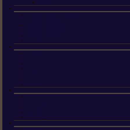
Pompes à eau
Machine à brosser et scarifier
les mauvaises herbes
Tondeuses tout-terrain
Tondeuses autoportées
Tondeuses à gazon
ET-Lander
X3 GEN-2
X4
X5 Gen 2
X7 Gen 2
X7 Plus Gen 2
X9
X9 Plus
Haches
Lames et pièces
Scies à perche
Scies fixes
Scies pliantes
Sécateurs