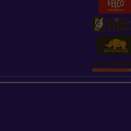
STIHL