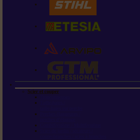
Scier et couper
Tronçonneuses
Taille-haies /
taille-haies sur perche
Perches élagueuses /
perches d’élagage
CombiSystème / MultiSystème
Scies de jardin / sécateurs /
coupe-branches / scies à branches