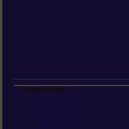
Vêtements de sécurité
Lunettes de protection
Protection auditive,
du visage et de la tête
Bottes et chaussures
de sécurité
Pantalons de travail
Gants de travail