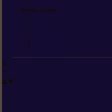
T-shirts et vestes
de protection
Directives et normes
Fiches de données de
sécurité
Carburants spéciaux
Directives sur les vibrations
Classes de protection
contre les coupures
Protection auditive
Classes de poussière
Caractéristiques des
vêtements de sécurité
0
+352 26 15 26
Contact
Demande de produit