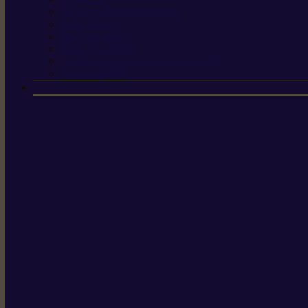
Sécateur électrique portable
Scies à tirer
Outils de jardin
Outils de cuisine
Couteaux pour le greffage et la taille
Édition spéciale