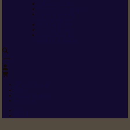
Carburants spéciaux
Directives sur les vibrations
Classes de protection
contre les coupures
Protection auditive
Classes de poussière
Caractéristiques des
vêtements de sécurité
0
+352 26 15 26
Contact
Demande de produit
Ressources
Menu 1
Menu 2