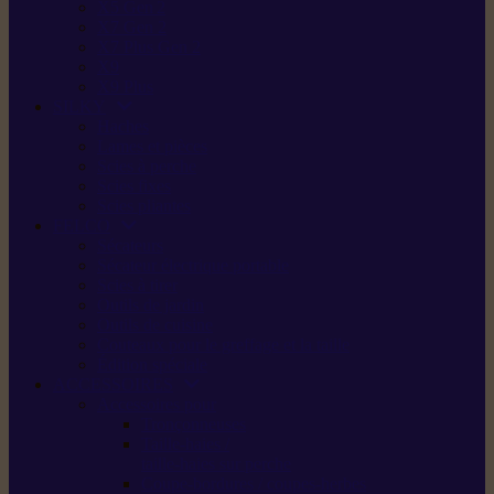
X5 Gen 2
X7 Gen 2
X7 Plus Gen 2
X9
X9 Plus
SILKY
Haches
Lames et pièces
Scies à perche
Scies fixes
Scies pliantes
FELCO
Sécateurs
Sécateur électrique portable
Scies à tirer
Outils de jardin
Outils de cuisine
Couteaux pour le greffage et la taille
Édition spéciale
ACCESSOIRES
Accessoires pour
Tronçonneuses
Taille-haies /
taille-haies sur perche
Coupe-bordures / coupes-herbes