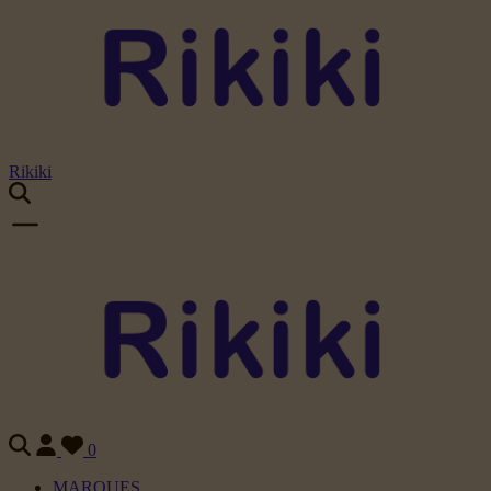
Rikiki
0
MARQUES