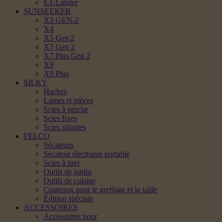
ET-Lander
SUNSEEKER
X3 GEN-2
X4
X5 Gen 2
X7 Gen 2
X7 Plus Gen 2
X9
X9 Plus
SILKY
Haches
Lames et pièces
Scies à perche
Scies fixes
Scies pliantes
FELCO
Sécateurs
Sécateur électrique portable
Scies à tirer
Outils de jardin
Outils de cuisine
Couteaux pour le greffage et la taille
Édition spéciale
ACCESSOIRES
Accessoires pour