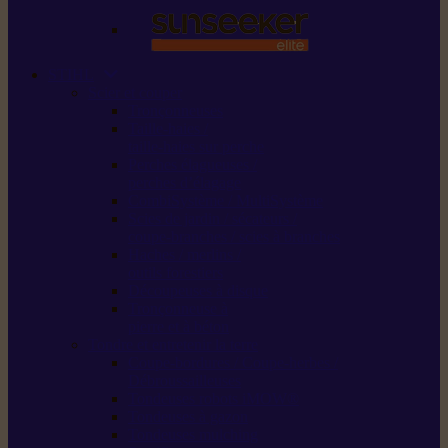
STIHL
Scier et couper
Tronçonneuses
Taille-haies /
taille-haies sur perche
Perches élagueuses /
perches d’élagage
CombiSystème / MultiSystème
Scies de jardin / sécateurs /
coupe-branches / scies à branches
Haches / merlins /
outils forestiers
Découpeuses à disque
Tronçonneuse à
pierre et à béton
Tondre et entretenir la terre
Coupe-bordures / Coupe-herbes /
Débroussailleuses
Tondeuses robots iMOW®
Tondeuses à gazon
Tondeuses mulching