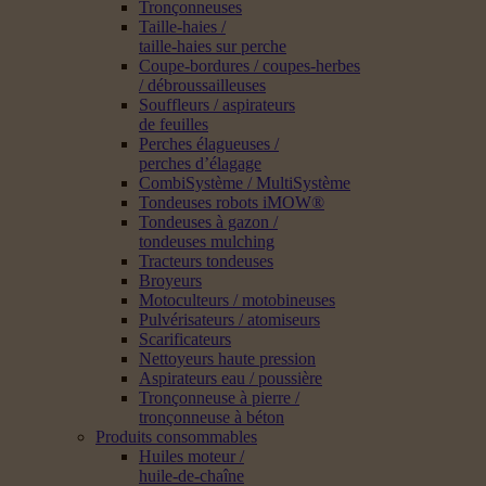
Tronçonneuses
Taille-haies /
taille-haies sur perche
Coupe-bordures / coupes-herbes
/ débroussailleuses
Souffleurs / aspirateurs
de feuilles
Perches élagueuses /
perches d’élagage
CombiSystème / MultiSystème
Tondeuses robots iMOW®
Tondeuses à gazon /
tondeuses mulching
Tracteurs tondeuses
Broyeurs
Motoculteurs / motobineuses
Pulvérisateurs / atomiseurs
Scarificateurs
Nettoyeurs haute pression
Aspirateurs eau / poussière
Tronçonneuse à pierre /
tronçonneuse à béton
Produits consommables
Huiles moteur /
huile-de-chaîne