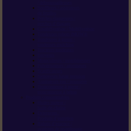
/ débroussailleuses
Souffleurs / aspirateurs
de feuilles
Perches élagueuses /
perches d’élagage
CombiSystème / MultiSystème
Tondeuses robots iMOW®
Tondeuses à gazon /
tondeuses mulching
Tracteurs tondeuses
Broyeurs
Motoculteurs / motobineuses
Pulvérisateurs / atomiseurs
Scarificateurs
Nettoyeurs haute pression
Aspirateurs eau / poussière
Tronçonneuse à pierre /
tronçonneuse à béton
Produits consommables
Huiles moteur /
huile-de-chaîne
Détergents /
Produits d’entretien
Bidons d’essence /
systèmes de remplissage