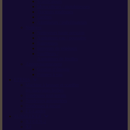
Scarificateurs
Motoculteurs / motobineuses
Tracteurs tondeuses
Tarières
Atomiseurs / pulvérisateurs
Nettoyer
Nettoyeurs haute pression
Aspirateurs eau / poussière
Balayeuses
Broyeurs de végétaux
Souffleurs /
Aspirateurs de feuilles
Approvisionnement
Gestion d’énergie
Pompes à eau
ETESIA
Machine à brosser et scarifier
les mauvaises herbes
Tondeuses tout-terrain
Tondeuses autoportées
Tondeuses à gazon
ET-Lander
SUNSEEKER
X3 GEN-2
X4