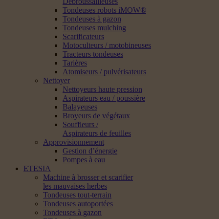
Débroussailleuses
Tondeuses robots iMOW®
Tondeuses à gazon
Tondeuses mulching
Scarificateurs
Motoculteurs / motobineuses
Tracteurs tondeuses
Tarières
Atomiseurs / pulvérisateurs
Nettoyer
Nettoyeurs haute pression
Aspirateurs eau / poussière
Balayeuses
Broyeurs de végétaux
Souffleurs /
Aspirateurs de feuilles
Approvisionnement
Gestion d’énergie
Pompes à eau
ETESIA
Machine à brosser et scarifier
les mauvaises herbes
Tondeuses tout-terrain
Tondeuses autoportées
Tondeuses à gazon