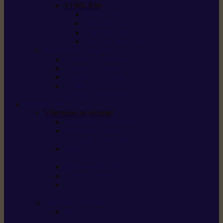
STIHL Kits
Service Kits
Cut Kits
Upgrade Kits
Care & Clean Kits
Batteries et chargeurs
Système de batterie AS
Système de batterie AP
Système de batterie AK
STIHL connected /
solutions connectées
Sécurité
Vêtements de sécurité
Lunettes de protection
Protection auditive,
du visage et de la tête
Bottes et chaussures
de sécurité
Pantalons de travail
Gants de travail
T-shirts et vestes
de protection
Directives et normes
Fiches de données de
sécurité