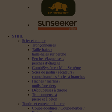
STIHL
Scier et couper
Tronçonneuses
Taille-haies /
taille-haies sur perche
Perches élagueuses /
perches d’élagage
CombiSystème / MultiSystème
Scies de jardin / sécateurs /
coupe-branches / scies à branches
Haches / merlins /
outils forestiers
Découpeuses à disque
Tronçonneuse à
pierre et à béton
Tondre et entretenir la terre
Coupe-bordures / Coupe-herbes /