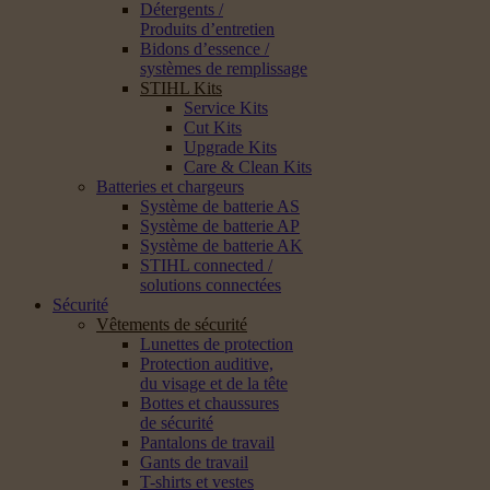
Détergents /
Produits d’entretien
Bidons d’essence /
systèmes de remplissage
STIHL Kits
Service Kits
Cut Kits
Upgrade Kits
Care & Clean Kits
Batteries et chargeurs
Système de batterie AS
Système de batterie AP
Système de batterie AK
STIHL connected /
solutions connectées
Sécurité
Vêtements de sécurité
Lunettes de protection
Protection auditive,
du visage et de la tête
Bottes et chaussures
de sécurité
Pantalons de travail
Gants de travail
T-shirts et vestes