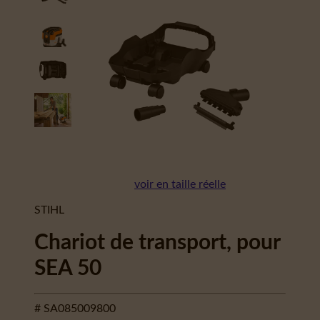
voir en taille réelle
STIHL
Chariot de transport, pour
SEA 50
# SA085009800