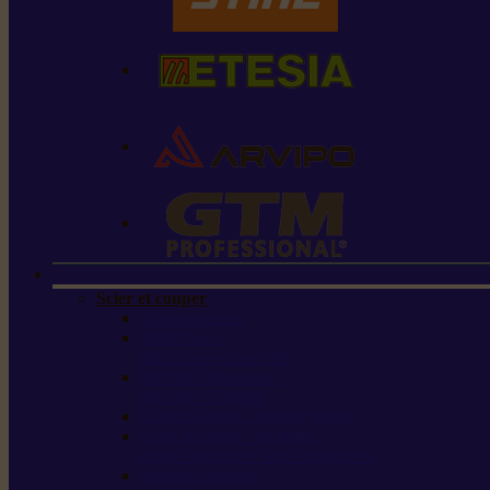
Scier et couper
Tronçonneuses
Taille-haies /
taille-haies sur perche
Perches élagueuses /
perches d’élagage
CombiSystème / MultiSystème
Scies de jardin / sécateurs /
coupe-branches / scies à branches
Haches / merlins /