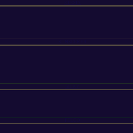
ETESIA
SUNSEEKER
SILKY
FELCO