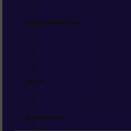
outils forestiers
Découpeuses à disque
Tronçonneuse à
pierre et à béton
Tondre et entretenir la terre
Coupe-bordures / Coupe-herbes /
Débroussailleuses
Tondeuses robots iMOW®
Tondeuses à gazon
Tondeuses mulching
Scarificateurs
Motoculteurs / motobineuses
Tracteurs tondeuses
Tarières
Atomiseurs / pulvérisateurs
Nettoyer
Nettoyeurs haute pression
Aspirateurs eau / poussière
Balayeuses
Broyeurs de végétaux
Souffleurs /
Aspirateurs de feuilles
Approvisionnement
Gestion d’énergie
Pompes à eau