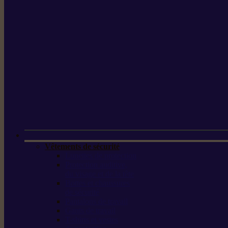
Vêtements de sécurité
Lunettes de protection
Protection auditive,
du visage et de la tête
Bottes et chaussures
de sécurité
Pantalons de travail
Gants de travail
T-shirts et vestes