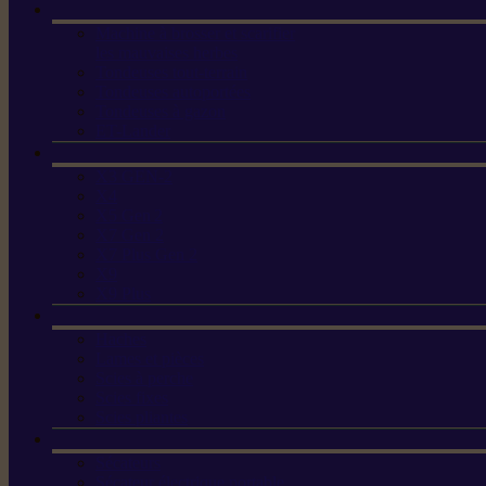
Machine à brosser et scarifier
les mauvaises herbes
Tondeuses tout-terrain
Tondeuses autoportées
Tondeuses à gazon
ET-Lander
X3 GEN-2
X4
X5 Gen 2
X7 Gen 2
X7 Plus Gen 2
X9
X9 Plus
Haches
Lames et pièces
Scies à perche
Scies fixes
Scies pliantes
Sécateurs
Sécateur électrique portable