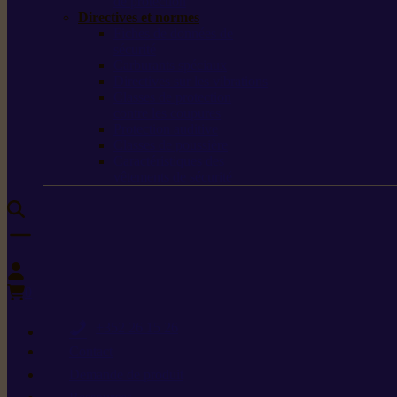
de protection
Directives et normes
Fiches de données de
sécurité
Carburants spéciaux
Directives sur les vibrations
Classes de protection
contre les coupures
Protection auditive
Classes de poussière
Caractéristiques des
vêtements de sécurité
0
+352 26 15 26
Contact
Demande de produit