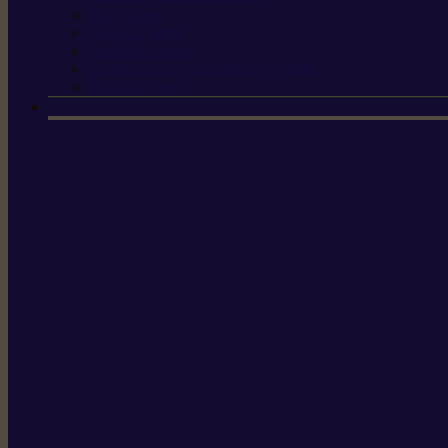
Scies à tirer
Outils de jardin
Outils de cuisine
Couteaux pour le greffage et la taille
Édition spéciale