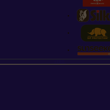
STIHL