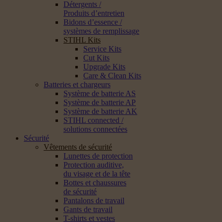
Détergents /
Produits d’entretien
Bidons d’essence /
systèmes de remplissage
STIHL Kits
Service Kits
Cut Kits
Upgrade Kits
Care & Clean Kits
Batteries et chargeurs
Système de batterie AS
Système de batterie AP
Système de batterie AK
STIHL connected /
solutions connectées
Sécurité
Vêtements de sécurité
Lunettes de protection
Protection auditive,
du visage et de la tête
Bottes et chaussures
de sécurité
Pantalons de travail
Gants de travail
T-shirts et vestes