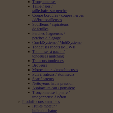
Tronçonneuses
Taille-haies /
taille-haies sur perche
Coupe-bordures / coupes-herbes
/ débroussailleuses
Souffleurs / aspirateurs
de feuilles
Perches élagueuses /
perches d’élagage
CombiSystème / MultiSystème
Tondeuses robots iMOW®
Tondeuses à gazon /
tondeuses mulching
Tracteurs tondeuses
Broyeurs
Motoculteurs / motobineuses
Pulvérisateurs / atomiseurs
Scarificateurs
Nettoyeurs haute pression
Aspirateurs eau / poussière
Tronçonneuse à pierre /
tronçonneuse à béton
Produits consommables
Huiles moteur /
huile-de-chaîne