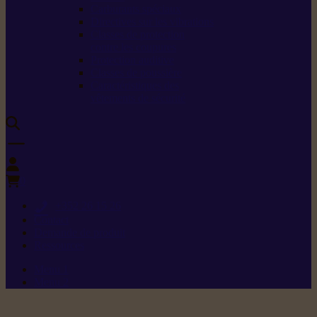
Carburants spéciaux
Directives sur les vibrations
Classes de protection
contre les coupures
Protection auditive
Classes de poussière
Caractéristiques des
vêtements de sécurité
0
+352 26 15 26
Contact
Demande de produit
Ressources
Menu 1
Menu 2