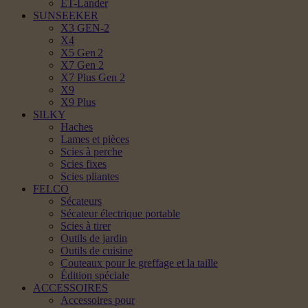
ET-Lander
SUNSEEKER
X3 GEN-2
X4
X5 Gen 2
X7 Gen 2
X7 Plus Gen 2
X9
X9 Plus
SILKY
Haches
Lames et pièces
Scies à perche
Scies fixes
Scies pliantes
FELCO
Sécateurs
Sécateur électrique portable
Scies à tirer
Outils de jardin
Outils de cuisine
Couteaux pour le greffage et la taille
Édition spéciale
ACCESSOIRES
Accessoires pour