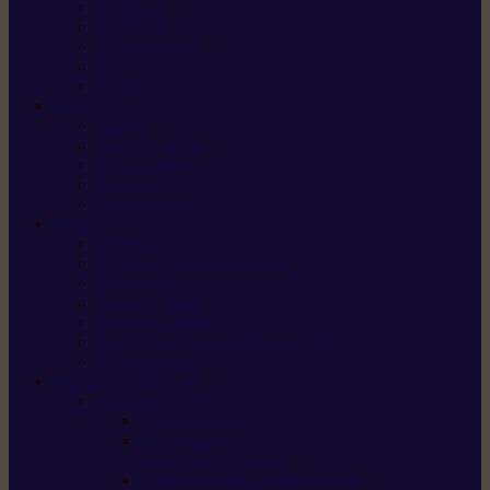
X5 Gen 2
X7 Gen 2
X7 Plus Gen 2
X9
X9 Plus
SILKY
Haches
Lames et pièces
Scies à perche
Scies fixes
Scies pliantes
FELCO
Sécateurs
Sécateur électrique portable
Scies à tirer
Outils de jardin
Outils de cuisine
Couteaux pour le greffage et la taille
Édition spéciale
ACCESSOIRES
Accessoires pour
Tronçonneuses
Taille-haies /
taille-haies sur perche
Coupe-bordures / coupes-herbes