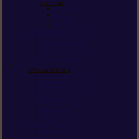
STIHL Kits
Service Kits
Cut Kits
Upgrade Kits
Care & Clean Kits
Batteries et chargeurs
Système de batterie AS
Système de batterie AP
Système de batterie AK
STIHL connected /
solutions connectées
Sécurité
Vêtements de sécurité
Lunettes de protection
Protection auditive,
du visage et de la tête
Bottes et chaussures
de sécurité
Pantalons de travail
Gants de travail
T-shirts et vestes
de protection
Directives et normes
Fiches de données de
sécurité