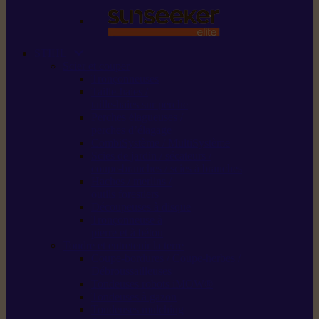
STIHL
Scier et couper
Tronçonneuses
Taille-haies /
taille-haies sur perche
Perches élagueuses /
perches d’élagage
CombiSystème / MultiSystème
Scies de jardin / sécateurs /
coupe-branches / scies à branches
Haches / merlins /
outils forestiers
Découpeuses à disque
Tronçonneuse à
pierre et à béton
Tondre et entretenir la terre
Coupe-bordures / Coupe-herbes /
Débroussailleuses
Tondeuses robots iMOW®
Tondeuses à gazon
Tondeuses mulching