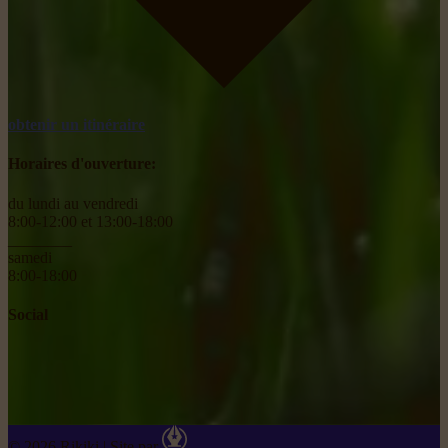
obtenir un itinéraire
Horaires d'ouverture:
du lundi au vendredi
8:00-12:00 et 13:00-18:00
________
samedi
8:00-18:00
Social
© 2026 Rikiki
|
Site par