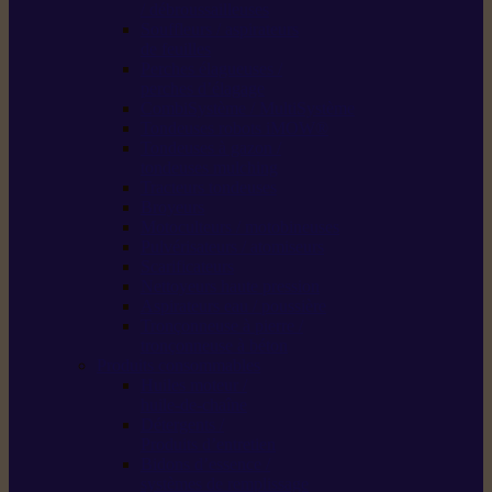
/ débroussailleuses
Souffleurs / aspirateurs
de feuilles
Perches élagueuses /
perches d’élagage
CombiSystème / MultiSystème
Tondeuses robots iMOW®
Tondeuses à gazon /
tondeuses mulching
Tracteurs tondeuses
Broyeurs
Motoculteurs / motobineuses
Pulvérisateurs / atomiseurs
Scarificateurs
Nettoyeurs haute pression
Aspirateurs eau / poussière
Tronçonneuse à pierre /
tronçonneuse à béton
Produits consommables
Huiles moteur /
huile-de-chaîne
Détergents /
Produits d’entretien
Bidons d’essence /
systèmes de remplissage