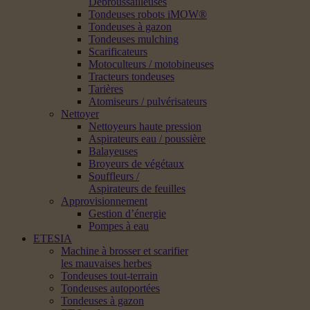
Débroussailleuses
Tondeuses robots iMOW®
Tondeuses à gazon
Tondeuses mulching
Scarificateurs
Motoculteurs / motobineuses
Tracteurs tondeuses
Tarières
Atomiseurs / pulvérisateurs
Nettoyer
Nettoyeurs haute pression
Aspirateurs eau / poussière
Balayeuses
Broyeurs de végétaux
Souffleurs /
Aspirateurs de feuilles
Approvisionnement
Gestion d’énergie
Pompes à eau
ETESIA
Machine à brosser et scarifier
les mauvaises herbes
Tondeuses tout-terrain
Tondeuses autoportées
Tondeuses à gazon