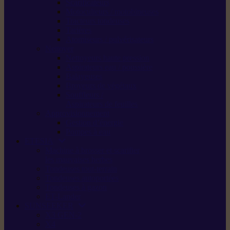
Scarificateurs
Motoculteurs / motobineuses
Tracteurs tondeuses
Tarières
Atomiseurs / pulvérisateurs
Nettoyer
Nettoyeurs haute pression
Aspirateurs eau / poussière
Balayeuses
Broyeurs de végétaux
Souffleurs /
Aspirateurs de feuilles
Approvisionnement
Gestion d’énergie
Pompes à eau
ETESIA
Machine à brosser et scarifier
les mauvaises herbes
Tondeuses tout-terrain
Tondeuses autoportées
Tondeuses à gazon
ET-Lander
SUNSEEKER
X3 GEN-2
X4