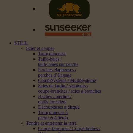
STIHL
Scier et couper
Tronçonneuses
Taille-haies /
taille-haies sur perche
Perches élagueuses /
perches d’élagage
CombiSystème / MultiSystème
Scies de jardin / sécateurs /
coupe-branches / scies à branches
Haches / merlins /
outils forestiers
Découpeuses à disque
Tronçonneuse à
pierre et à béton
Tondre et entretenir la terre
Coupe-bordures / Coupe-herbes /