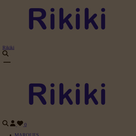
Rikiki
0
MARQUES