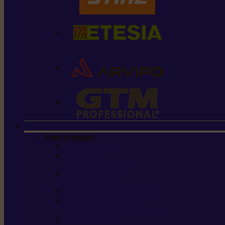
Scier et couper
Tronçonneuses
Taille-haies /
taille-haies sur perche
Perches élagueuses /
perches d’élagage
CombiSystème / MultiSystème
Scies de jardin / sécateurs /
coupe-branches / scies à branches
Haches / merlins /