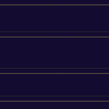
ETESIA
SUNSEEKER
SILKY
FELCO