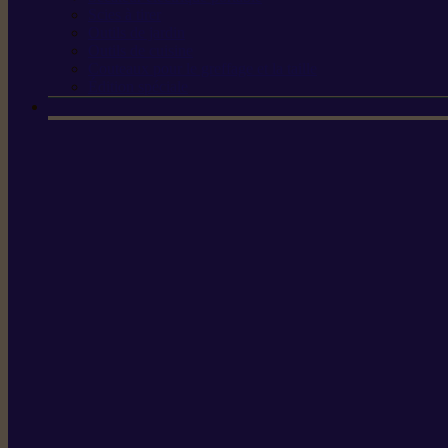
Scies à tirer
Outils de jardin
Outils de cuisine
Couteaux pour le greffage et la taille
Édition spéciale