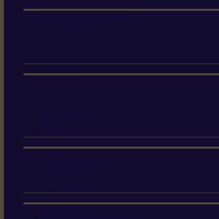
Machine à brosser et scarifier
les mauvaises herbes
Tondeuses tout-terrain
Tondeuses autoportées
Tondeuses à gazon
ET-Lander
X3 GEN-2
X4
X5 Gen 2
X7 Gen 2
X7 Plus Gen 2
X9
X9 Plus
Haches
Lames et pièces
Scies à perche
Scies fixes
Scies pliantes
Sécateurs
Sécateur électrique portable