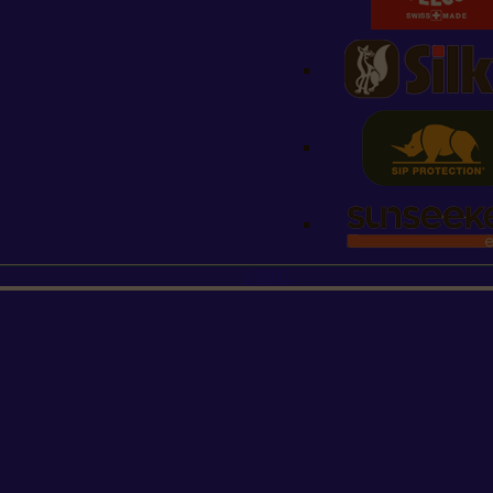
STIHL