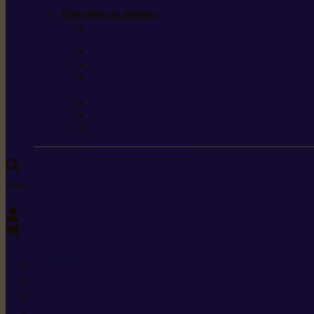
de protection
Directives et normes
Fiches de données de
sécurité
Carburants spéciaux
Directives sur les vibrations
Classes de protection
contre les coupures
Protection auditive
Classes de poussière
Caractéristiques des
vêtements de sécurité
0
+352 26 15 26
Contact
Demande de produit