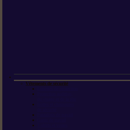
Vêtements de sécurité
Lunettes de protection
Protection auditive,
du visage et de la tête
Bottes et chaussures
de sécurité
Pantalons de travail
Gants de travail
T-shirts et vestes