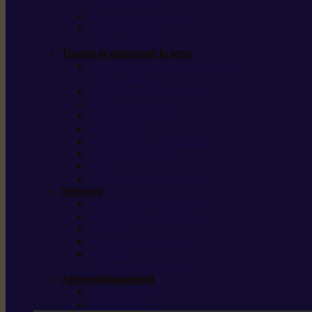
outils forestiers
Découpeuses à disque
Tronçonneuse à
pierre et à béton
Tondre et entretenir la terre
Coupe-bordures / Coupe-herbes /
Débroussailleuses
Tondeuses robots iMOW®
Tondeuses à gazon
Tondeuses mulching
Scarificateurs
Motoculteurs / motobineuses
Tracteurs tondeuses
Tarières
Atomiseurs / pulvérisateurs
Nettoyer
Nettoyeurs haute pression
Aspirateurs eau / poussière
Balayeuses
Broyeurs de végétaux
Souffleurs /
Aspirateurs de feuilles
Approvisionnement
Gestion d’énergie
Pompes à eau