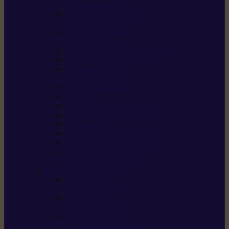
/ débroussailleuses
Souffleurs / aspirateurs
de feuilles
Perches élagueuses /
perches d’élagage
CombiSystème / MultiSystème
Tondeuses robots iMOW®
Tondeuses à gazon /
tondeuses mulching
Tracteurs tondeuses
Broyeurs
Motoculteurs / motobineuses
Pulvérisateurs / atomiseurs
Scarificateurs
Nettoyeurs haute pression
Aspirateurs eau / poussière
Tronçonneuse à pierre /
tronçonneuse à béton
Produits consommables
Huiles moteur /
huile-de-chaîne
Détergents /
Produits d’entretien
Bidons d’essence /
systèmes de remplissage