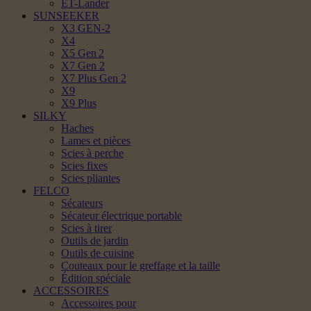
ET-Lander
SUNSEEKER
X3 GEN-2
X4
X5 Gen 2
X7 Gen 2
X7 Plus Gen 2
X9
X9 Plus
SILKY
Haches
Lames et pièces
Scies à perche
Scies fixes
Scies pliantes
FELCO
Sécateurs
Sécateur électrique portable
Scies à tirer
Outils de jardin
Outils de cuisine
Couteaux pour le greffage et la taille
Édition spéciale
ACCESSOIRES
Accessoires pour