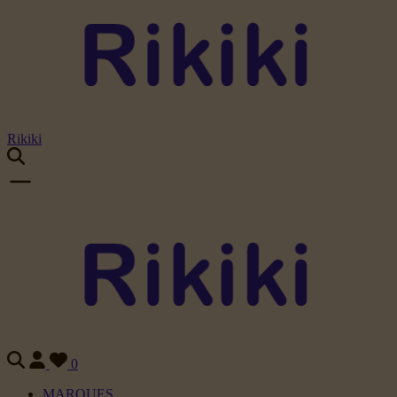
Rikiki
0
MARQUES