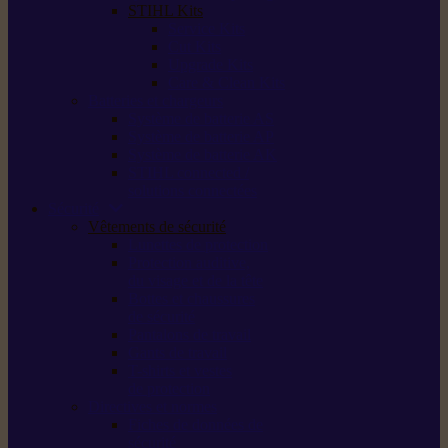
STIHL Kits
Service Kits
Cut Kits
Upgrade Kits
Care & Clean Kits
Batteries et chargeurs
Système de batterie AS
Système de batterie AP
Système de batterie AK
STIHL connected /
solutions connectées
Sécurité
Vêtements de sécurité
Lunettes de protection
Protection auditive,
du visage et de la tête
Bottes et chaussures
de sécurité
Pantalons de travail
Gants de travail
T-shirts et vestes
de protection
Directives et normes
Fiches de données de
sécurité