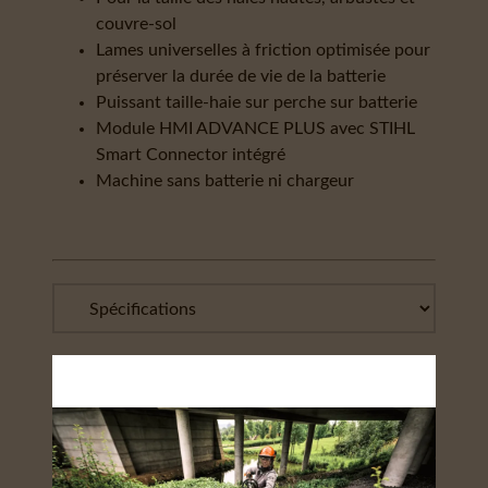
couvre-sol
Lames universelles à friction optimisée pour
préserver la durée de vie de la batterie
Puissant taille-haie sur perche sur batterie
Module HMI ADVANCE PLUS avec STIHL
Smart Connector intégré
Machine sans batterie ni chargeur