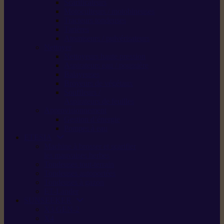
Scarificateurs
Motoculteurs / motobineuses
Tracteurs tondeuses
Tarières
Atomiseurs / pulvérisateurs
Nettoyer
Nettoyeurs haute pression
Aspirateurs eau / poussière
Balayeuses
Broyeurs de végétaux
Souffleurs /
Aspirateurs de feuilles
Approvisionnement
Gestion d’énergie
Pompes à eau
ETESIA
Machine à brosser et scarifier
les mauvaises herbes
Tondeuses tout-terrain
Tondeuses autoportées
Tondeuses à gazon
ET-Lander
SUNSEEKER
X3 GEN-2
X4