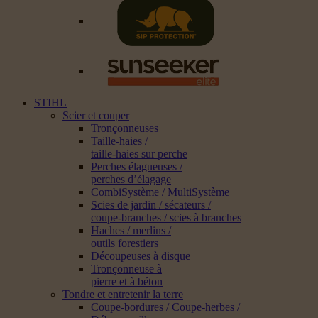
STIHL
Scier et couper
Tronçonneuses
Taille-haies /
taille-haies sur perche
Perches élagueuses /
perches d’élagage
CombiSystème / MultiSystème
Scies de jardin / sécateurs /
coupe-branches / scies à branches
Haches / merlins /
outils forestiers
Découpeuses à disque
Tronçonneuse à
pierre et à béton
Tondre et entretenir la terre
Coupe-bordures / Coupe-herbes /