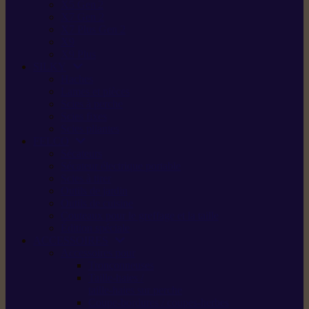
X5 Gen 2
X7 Gen 2
X7 Plus Gen 2
X9
X9 Plus
SILKY
Haches
Lames et pièces
Scies à perche
Scies fixes
Scies pliantes
FELCO
Sécateurs
Sécateur électrique portable
Scies à tirer
Outils de jardin
Outils de cuisine
Couteaux pour le greffage et la taille
Édition spéciale
ACCESSOIRES
Accessoires pour
Tronçonneuses
Taille-haies /
taille-haies sur perche
Coupe-bordures / coupes-herbes