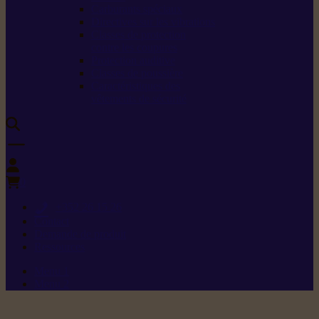
Carburants spéciaux
Directives sur les vibrations
Classes de protection
contre les coupures
Protection auditive
Classes de poussière
Caractéristiques des
vêtements de sécurité
0
+352 26 15 26
Contact
Demande de produit
Ressources
Menu 1
Menu 2