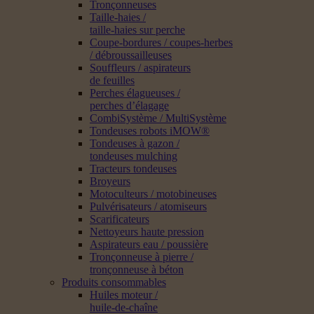
Tronçonneuses
Taille-haies /
taille-haies sur perche
Coupe-bordures / coupes-herbes
/ débroussailleuses
Souffleurs / aspirateurs
de feuilles
Perches élagueuses /
perches d’élagage
CombiSystème / MultiSystème
Tondeuses robots iMOW®
Tondeuses à gazon /
tondeuses mulching
Tracteurs tondeuses
Broyeurs
Motoculteurs / motobineuses
Pulvérisateurs / atomiseurs
Scarificateurs
Nettoyeurs haute pression
Aspirateurs eau / poussière
Tronçonneuse à pierre /
tronçonneuse à béton
Produits consommables
Huiles moteur /
huile-de-chaîne