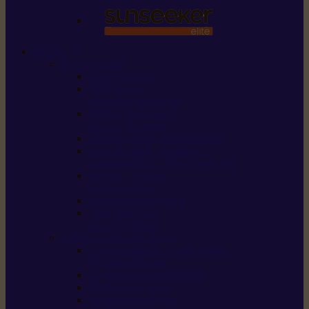
STIHL
Scier et couper
Tronçonneuses
Taille-haies /
taille-haies sur perche
Perches élagueuses /
perches d’élagage
CombiSystème / MultiSystème
Scies de jardin / sécateurs /
coupe-branches / scies à branches
Haches / merlins /
outils forestiers
Découpeuses à disque
Tronçonneuse à
pierre et à béton
Tondre et entretenir la terre
Coupe-bordures / Coupe-herbes /
Débroussailleuses
Tondeuses robots iMOW®
Tondeuses à gazon
Tondeuses mulching