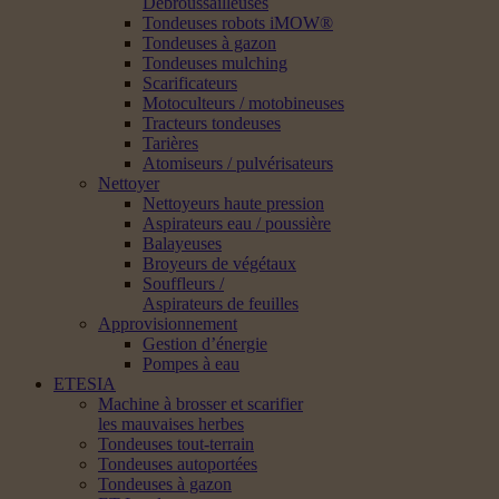
Débroussailleuses
Tondeuses robots iMOW®
Tondeuses à gazon
Tondeuses mulching
Scarificateurs
Motoculteurs / motobineuses
Tracteurs tondeuses
Tarières
Atomiseurs / pulvérisateurs
Nettoyer
Nettoyeurs haute pression
Aspirateurs eau / poussière
Balayeuses
Broyeurs de végétaux
Souffleurs /
Aspirateurs de feuilles
Approvisionnement
Gestion d’énergie
Pompes à eau
ETESIA
Machine à brosser et scarifier
les mauvaises herbes
Tondeuses tout-terrain
Tondeuses autoportées
Tondeuses à gazon