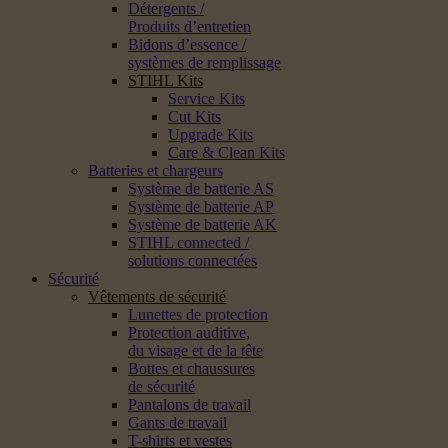
Détergents /
Produits d’entretien
Bidons d’essence /
systèmes de remplissage
STIHL Kits
Service Kits
Cut Kits
Upgrade Kits
Care & Clean Kits
Batteries et chargeurs
Système de batterie AS
Système de batterie AP
Système de batterie AK
STIHL connected /
solutions connectées
Sécurité
Vêtements de sécurité
Lunettes de protection
Protection auditive,
du visage et de la tête
Bottes et chaussures
de sécurité
Pantalons de travail
Gants de travail
T-shirts et vestes