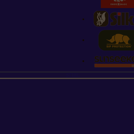
STIHL