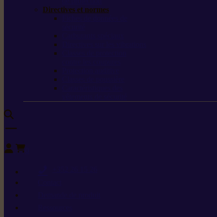
de protection
Directives et normes
Fiches de données de
sécurité
Carburants spéciaux
Directives sur les vibrations
Classes de protection
contre les coupures
Protection auditive
Classes de poussière
Caractéristiques des
vêtements de sécurité
0
+352 26 15 26
Contact
Demande de produit
Ressources