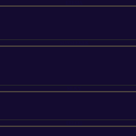
ETESIA
SUNSEEKER
SILKY
FELCO