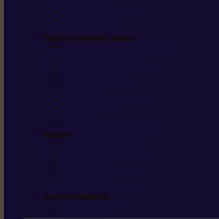
outils forestiers
Découpeuses à disque
Tronçonneuse à
pierre et à béton
Tondre et entretenir la terre
Coupe-bordures / Coupe-herbes /
Débroussailleuses
Tondeuses robots iMOW®
Tondeuses à gazon
Tondeuses mulching
Scarificateurs
Motoculteurs / motobineuses
Tracteurs tondeuses
Tarières
Atomiseurs / pulvérisateurs
Nettoyer
Nettoyeurs haute pression
Aspirateurs eau / poussière
Balayeuses
Broyeurs de végétaux
Souffleurs /
Aspirateurs de feuilles
Approvisionnement
Gestion d’énergie
Pompes à eau