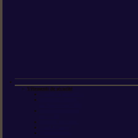
Vêtements de sécurité
Lunettes de protection
Protection auditive,
du visage et de la tête
Bottes et chaussures
de sécurité
Pantalons de travail
Gants de travail
T-shirts et vestes