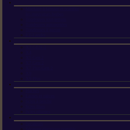
Machine à brosser et scarifier
les mauvaises herbes
Tondeuses tout-terrain
Tondeuses autoportées
Tondeuses à gazon
ET-Lander
X3 GEN-2
X4
X5 Gen 2
X7 Gen 2
X7 Plus Gen 2
X9
X9 Plus
Haches
Lames et pièces
Scies à perche
Scies fixes
Scies pliantes
Sécateurs
Sécateur électrique portable