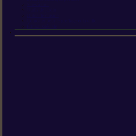
Scies à tirer
Outils de jardin
Outils de cuisine
Couteaux pour le greffage et la taille
Édition spéciale