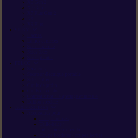
X5 Gen 2
X7 Gen 2
X7 Plus Gen 2
X9
X9 Plus
SILKY
Haches
Lames et pièces
Scies à perche
Scies fixes
Scies pliantes
FELCO
Sécateurs
Sécateur électrique portable
Scies à tirer
Outils de jardin
Outils de cuisine
Couteaux pour le greffage et la taille
Édition spéciale
ACCESSOIRES
Accessoires pour
Tronçonneuses
Taille-haies /
taille-haies sur perche
Coupe-bordures / coupes-herbes