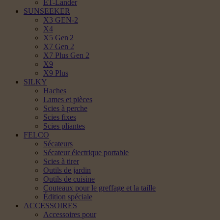
ET-Lander
SUNSEEKER
X3 GEN-2
X4
X5 Gen 2
X7 Gen 2
X7 Plus Gen 2
X9
X9 Plus
SILKY
Haches
Lames et pièces
Scies à perche
Scies fixes
Scies pliantes
FELCO
Sécateurs
Sécateur électrique portable
Scies à tirer
Outils de jardin
Outils de cuisine
Couteaux pour le greffage et la taille
Édition spéciale
ACCESSOIRES
Accessoires pour