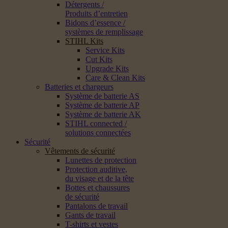
Détergents /
Produits d’entretien
Bidons d’essence /
systèmes de remplissage
STIHL Kits
Service Kits
Cut Kits
Upgrade Kits
Care & Clean Kits
Batteries et chargeurs
Système de batterie AS
Système de batterie AP
Système de batterie AK
STIHL connected /
solutions connectées
Sécurité
Vêtements de sécurité
Lunettes de protection
Protection auditive,
du visage et de la tête
Bottes et chaussures
de sécurité
Pantalons de travail
Gants de travail
T-shirts et vestes