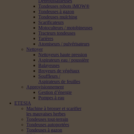
Débroussailleuses
Tondeuses robots iMOW®
Tondeuses à gazon
Tondeuses mulching
Scarificateurs
Motoculteurs / motobineuses
Tracteurs tondeuses
Tarières
Atomiseurs / pulvérisateurs
Nettoyer
Nettoyeurs haute pression
Aspirateurs eau / poussière
Balayeuses
Broyeurs de végétaux
Souffleurs /
Aspirateurs de feuilles
Approvisionnement
Gestion d’énergie
Pompes à eau
ETESIA
Machine à brosser et scarifier
les mauvaises herbes
Tondeuses tout-terrain
Tondeuses autoportées
Tondeuses à gazon