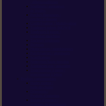
/ débroussailleuses
Souffleurs / aspirateurs
de feuilles
Perches élagueuses /
perches d’élagage
CombiSystème / MultiSystème
Tondeuses robots iMOW®
Tondeuses à gazon /
tondeuses mulching
Tracteurs tondeuses
Broyeurs
Motoculteurs / motobineuses
Pulvérisateurs / atomiseurs
Scarificateurs
Nettoyeurs haute pression
Aspirateurs eau / poussière
Tronçonneuse à pierre /
tronçonneuse à béton
Produits consommables
Huiles moteur /
huile-de-chaîne
Détergents /
Produits d’entretien
Bidons d’essence /
systèmes de remplissage