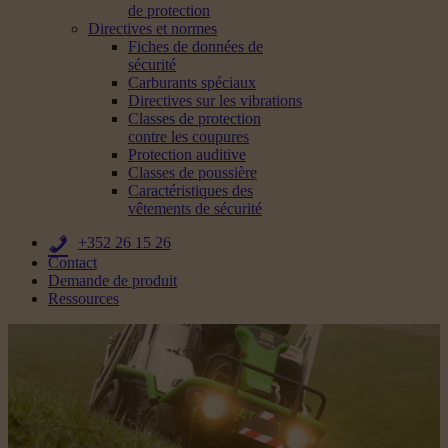
de protection
Directives et normes
Fiches de données de
sécurité
Carburants spéciaux
Directives sur les vibrations
Classes de protection
contre les coupures
Protection auditive
Classes de poussière
Caractéristiques des
vêtements de sécurité
+352 26 15 26
Contact
Demande de produit
Ressources