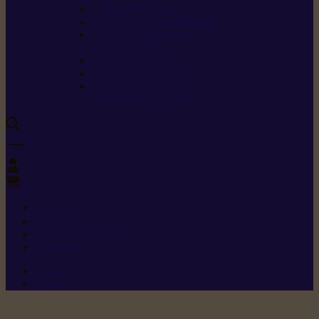
Carburants spéciaux
Directives sur les vibrations
Classes de protection
contre les coupures
Protection auditive
Classes de poussière
Caractéristiques des
vêtements de sécurité
0
+352 26 15 26
Contact
Demande de produit
Ressources
Menu 1
Menu 2