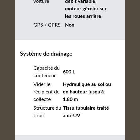
voiture
débit variable,
moteur géroler sur
les roues arrière
GPS / GPRS
Non
Système de drainage
Capacité du
600 L
conteneur
Vider le
Hydraulique au sol ou
récipient de
en hauteur jusqu'à
collecte
1,80 m
Structure du
Tissu tubulaire traité
tiroir
anti-UV