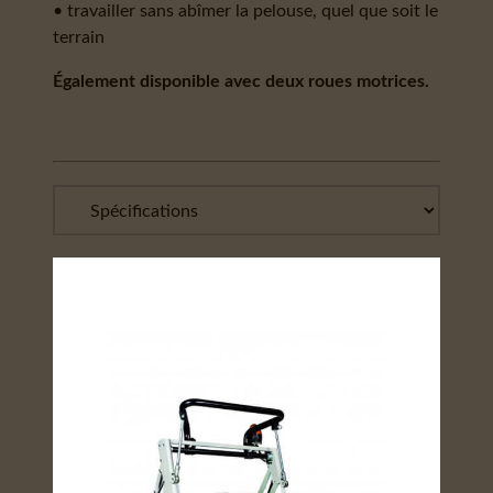
• travailler sans abîmer la pelouse, quel que soit le
terrain
Également disponible avec deux roues motrices.