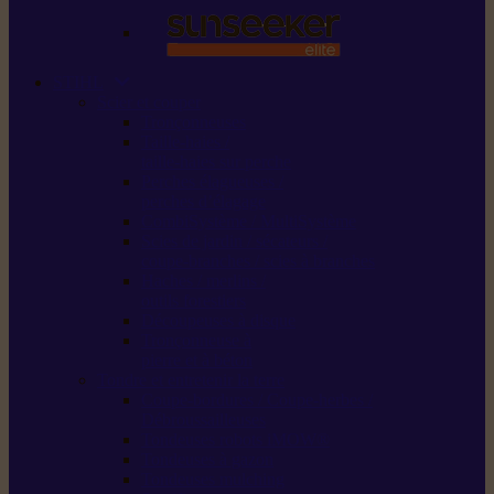
STIHL
Scier et couper
Tronçonneuses
Taille-haies /
taille-haies sur perche
Perches élagueuses /
perches d’élagage
CombiSystème / MultiSystème
Scies de jardin / sécateurs /
coupe-branches / scies à branches
Haches / merlins /
outils forestiers
Découpeuses à disque
Tronçonneuse à
pierre et à béton
Tondre et entretenir la terre
Coupe-bordures / Coupe-herbes /
Débroussailleuses
Tondeuses robots iMOW®
Tondeuses à gazon
Tondeuses mulching