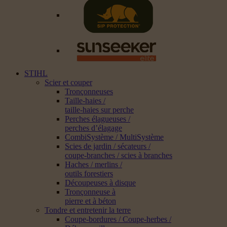
STIHL
Scier et couper
Tronçonneuses
Taille-haies /
taille-haies sur perche
Perches élagueuses /
perches d’élagage
CombiSystème / MultiSystème
Scies de jardin / sécateurs /
coupe-branches / scies à branches
Haches / merlins /
outils forestiers
Découpeuses à disque
Tronçonneuse à
pierre et à béton
Tondre et entretenir la terre
Coupe-bordures / Coupe-herbes /