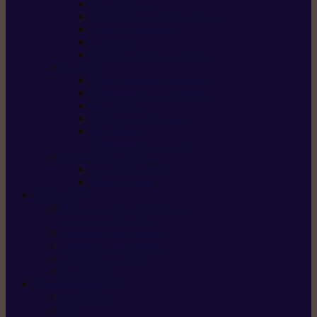
Scarificateurs
Motoculteurs / motobineuses
Tracteurs tondeuses
Tarières
Atomiseurs / pulvérisateurs
Nettoyer
Nettoyeurs haute pression
Aspirateurs eau / poussière
Balayeuses
Broyeurs de végétaux
Souffleurs /
Aspirateurs de feuilles
Approvisionnement
Gestion d’énergie
Pompes à eau
ETESIA
Machine à brosser et scarifier
les mauvaises herbes
Tondeuses tout-terrain
Tondeuses autoportées
Tondeuses à gazon
ET-Lander
SUNSEEKER
X3 GEN-2
X4