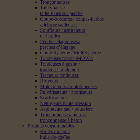
Tronçonneuses
Taille-haies /
taille-haies sur perche
Coupe-bordures / coupes-herbes
/ débroussailleuses
Souffleurs / aspirateurs
de feuilles
Perches élagueuses /
perches d’élagage
CombiSystème / MultiSystème
Tondeuses robots iMOW®
Tondeuses à gazon /
tondeuses mulching
Tracteurs tondeuses
Broyeurs
Motoculteurs / motobineuses
Pulvérisateurs / atomiseurs
Scarificateurs
Nettoyeurs haute pression
Aspirateurs eau / poussière
Tronçonneuse à pierre /
tronçonneuse à béton
Produits consommables
Huiles moteur /
huile-de-chaîne