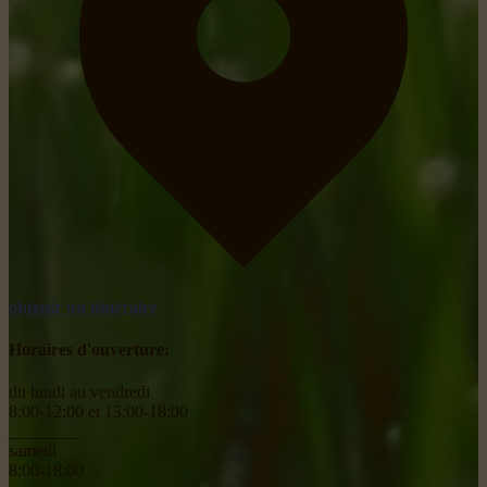
obtenir un itinéraire
Horaires d'ouverture:
du lundi au vendredi
8:00-12:00 et 13:00-18:00
________
samedi
8:00-18:00