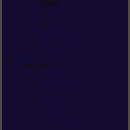
STIHL Kits
Service Kits
Cut Kits
Upgrade Kits
Care & Clean Kits
Batteries et chargeurs
Système de batterie AS
Système de batterie AP
Système de batterie AK
STIHL connected /
solutions connectées
Sécurité
Vêtements de sécurité
Lunettes de protection
Protection auditive,
du visage et de la tête
Bottes et chaussures
de sécurité
Pantalons de travail
Gants de travail
T-shirts et vestes
de protection
Directives et normes
Fiches de données de
sécurité