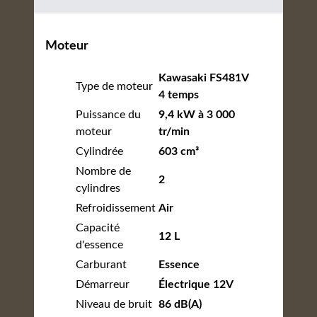
Moteur
Kawasaki FS481V
Type de moteur
4 temps
Puissance du
9,4 kW à 3 000
moteur
tr/min
Cylindrée
603 cm³
Nombre de
2
cylindres
Refroidissement
Air
Capacité
12 L
d'essence
Carburant
Essence
Démarreur
Électrique 12V
Niveau de bruit
86 dB(A)