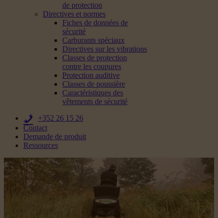
de protection
Directives et normes
Fiches de données de
sécurité
Carburants spéciaux
Directives sur les vibrations
Classes de protection
contre les coupures
Protection auditive
Classes de poussière
Caractéristiques des
vêtements de sécurité
+352 26 15 26
Contact
Demande de produit
Ressources