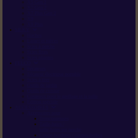
X5 Gen 2
X7 Gen 2
X7 Plus Gen 2
X9
X9 Plus
SILKY
Haches
Lames et pièces
Scies à perche
Scies fixes
Scies pliantes
FELCO
Sécateurs
Sécateur électrique portable
Scies à tirer
Outils de jardin
Outils de cuisine
Couteaux pour le greffage et la taille
Édition spéciale
ACCESSOIRES
Accessoires pour
Tronçonneuses
Taille-haies /
taille-haies sur perche
Coupe-bordures / coupes-herbes