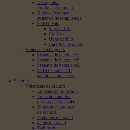
Détergents /
Produits d’entretien
Bidons d’essence /
systèmes de remplissage
STIHL Kits
Service Kits
Cut Kits
Upgrade Kits
Care & Clean Kits
Batteries et chargeurs
Système de batterie AS
Système de batterie AP
Système de batterie AK
STIHL connected /
solutions connectées
Sécurité
Vêtements de sécurité
Lunettes de protection
Protection auditive,
du visage et de la tête
Bottes et chaussures
de sécurité
Pantalons de travail
Gants de travail
T-shirts et vestes