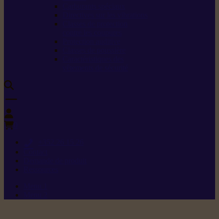
Carburants spéciaux
Directives sur les vibrations
Classes de protection
contre les coupures
Protection auditive
Classes de poussière
Caractéristiques des
vêtements de sécurité
0
+352 26 15 26
Contact
Demande de produit
Ressources
Menu 1
Menu 2