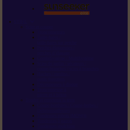
STIHL
Scier et couper
Tronçonneuses
Taille-haies /
taille-haies sur perche
Perches élagueuses /
perches d’élagage
CombiSystème / MultiSystème
Scies de jardin / sécateurs /
coupe-branches / scies à branches
Haches / merlins /
outils forestiers
Découpeuses à disque
Tronçonneuse à
pierre et à béton
Tondre et entretenir la terre
Coupe-bordures / Coupe-herbes /
Débroussailleuses
Tondeuses robots iMOW®
Tondeuses à gazon
Tondeuses mulching