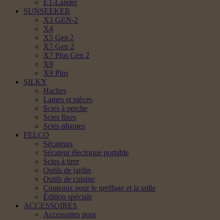
ET-Lander
SUNSEEKER
X3 GEN-2
X4
X5 Gen 2
X7 Gen 2
X7 Plus Gen 2
X9
X9 Plus
SILKY
Haches
Lames et pièces
Scies à perche
Scies fixes
Scies pliantes
FELCO
Sécateurs
Sécateur électrique portable
Scies à tirer
Outils de jardin
Outils de cuisine
Couteaux pour le greffage et la taille
Édition spéciale
ACCESSOIRES
Accessoires pour