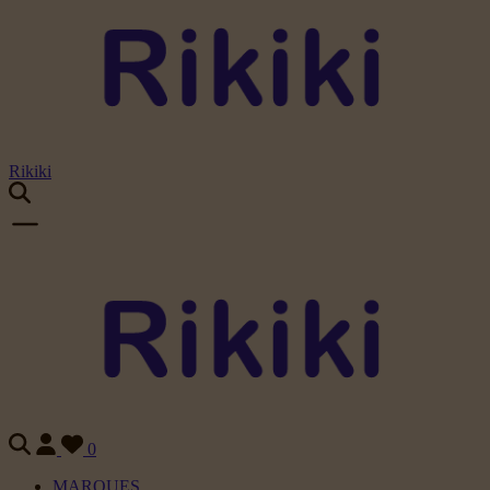
Rikiki
0
MARQUES