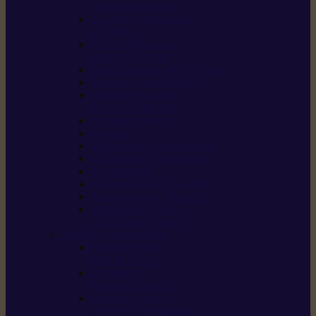
/ débroussailleuses
Souffleurs / aspirateurs
de feuilles
Perches élagueuses /
perches d’élagage
CombiSystème / MultiSystème
Tondeuses robots iMOW®
Tondeuses à gazon /
tondeuses mulching
Tracteurs tondeuses
Broyeurs
Motoculteurs / motobineuses
Pulvérisateurs / atomiseurs
Scarificateurs
Nettoyeurs haute pression
Aspirateurs eau / poussière
Tronçonneuse à pierre /
tronçonneuse à béton
Produits consommables
Huiles moteur /
huile-de-chaîne
Détergents /
Produits d’entretien
Bidons d’essence /
systèmes de remplissage