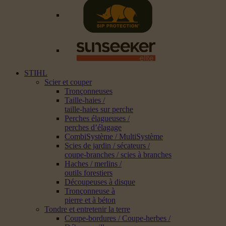
STIHL
Scier et couper
Tronçonneuses
Taille-haies /
taille-haies sur perche
Perches élagueuses /
perches d’élagage
CombiSystème / MultiSystème
Scies de jardin / sécateurs /
coupe-branches / scies à branches
Haches / merlins /
outils forestiers
Découpeuses à disque
Tronçonneuse à
pierre et à béton
Tondre et entretenir la terre
Coupe-bordures / Coupe-herbes /