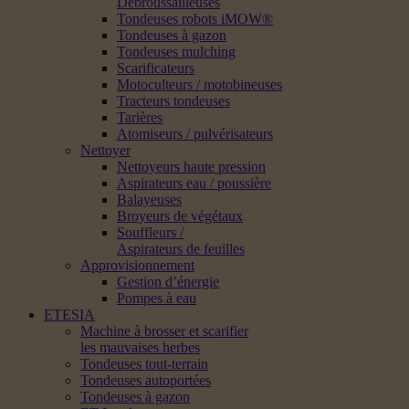
Débroussailleuses
Tondeuses robots iMOW®
Tondeuses à gazon
Tondeuses mulching
Scarificateurs
Motoculteurs / motobineuses
Tracteurs tondeuses
Tarières
Atomiseurs / pulvérisateurs
Nettoyer
Nettoyeurs haute pression
Aspirateurs eau / poussière
Balayeuses
Broyeurs de végétaux
Souffleurs /
Aspirateurs de feuilles
Approvisionnement
Gestion d’énergie
Pompes à eau
ETESIA
Machine à brosser et scarifier
les mauvaises herbes
Tondeuses tout-terrain
Tondeuses autoportées
Tondeuses à gazon