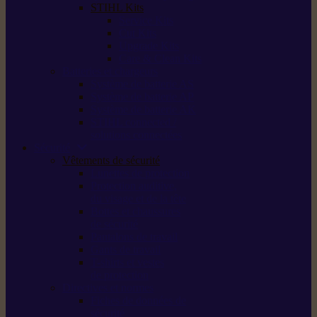
STIHL Kits
Service Kits
Cut Kits
Upgrade Kits
Care & Clean Kits
Batteries et chargeurs
Système de batterie AS
Système de batterie AP
Système de batterie AK
STIHL connected /
solutions connectées
Sécurité
Vêtements de sécurité
Lunettes de protection
Protection auditive,
du visage et de la tête
Bottes et chaussures
de sécurité
Pantalons de travail
Gants de travail
T-shirts et vestes
de protection
Directives et normes
Fiches de données de
sécurité