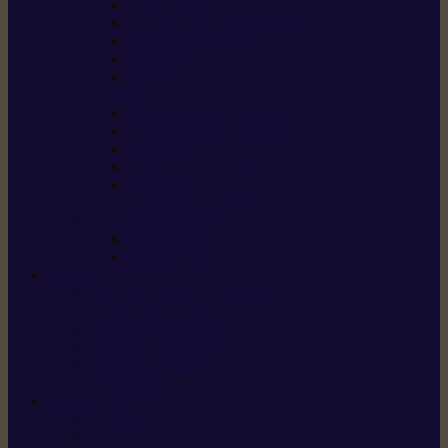
Scarificateurs
Motoculteurs / motobineuses
Tracteurs tondeuses
Tarières
Atomiseurs / pulvérisateurs
Nettoyer
Nettoyeurs haute pression
Aspirateurs eau / poussière
Balayeuses
Broyeurs de végétaux
Souffleurs /
Aspirateurs de feuilles
Approvisionnement
Gestion d’énergie
Pompes à eau
ETESIA
Machine à brosser et scarifier
les mauvaises herbes
Tondeuses tout-terrain
Tondeuses autoportées
Tondeuses à gazon
ET-Lander
SUNSEEKER
X3 GEN-2
X4