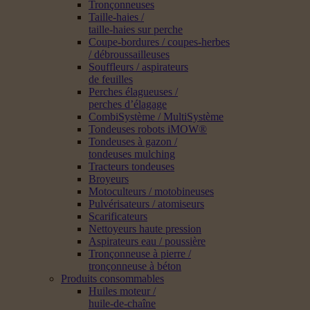
Tronçonneuses
Taille-haies /
taille-haies sur perche
Coupe-bordures / coupes-herbes
/ débroussailleuses
Souffleurs / aspirateurs
de feuilles
Perches élagueuses /
perches d’élagage
CombiSystème / MultiSystème
Tondeuses robots iMOW®
Tondeuses à gazon /
tondeuses mulching
Tracteurs tondeuses
Broyeurs
Motoculteurs / motobineuses
Pulvérisateurs / atomiseurs
Scarificateurs
Nettoyeurs haute pression
Aspirateurs eau / poussière
Tronçonneuse à pierre /
tronçonneuse à béton
Produits consommables
Huiles moteur /
huile-de-chaîne