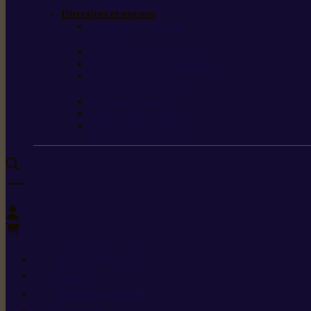
de protection
Directives et normes
Fiches de données de
sécurité
Carburants spéciaux
Directives sur les vibrations
Classes de protection
contre les coupures
Protection auditive
Classes de poussière
Caractéristiques des
vêtements de sécurité
0
+352 26 15 26
Contact
Demande de produit