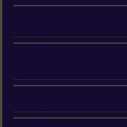
Machine à brosser et scarifier
les mauvaises herbes
Tondeuses tout-terrain
Tondeuses autoportées
Tondeuses à gazon
ET-Lander
X3 GEN-2
X4
X5 Gen 2
X7 Gen 2
X7 Plus Gen 2
X9
X9 Plus
Haches
Lames et pièces
Scies à perche
Scies fixes
Scies pliantes
Sécateurs
Sécateur électrique portable