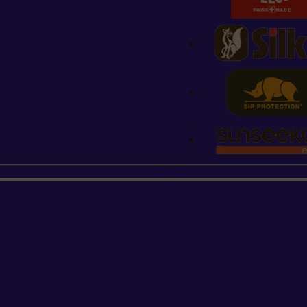
STIHL