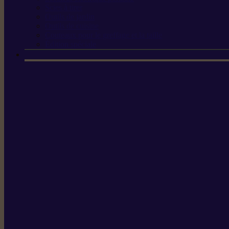
Scies à tirer
Outils de jardin
Outils de cuisine
Couteaux pour le greffage et la taille
Édition spéciale