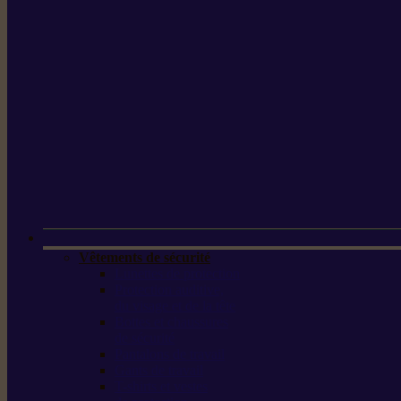
Vêtements de sécurité
Lunettes de protection
Protection auditive,
du visage et de la tête
Bottes et chaussures
de sécurité
Pantalons de travail
Gants de travail
T-shirts et vestes