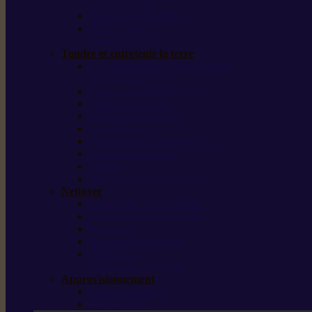
outils forestiers
Découpeuses à disque
Tronçonneuse à
pierre et à béton
Tondre et entretenir la terre
Coupe-bordures / Coupe-herbes /
Débroussailleuses
Tondeuses robots iMOW®
Tondeuses à gazon
Tondeuses mulching
Scarificateurs
Motoculteurs / motobineuses
Tracteurs tondeuses
Tarières
Atomiseurs / pulvérisateurs
Nettoyer
Nettoyeurs haute pression
Aspirateurs eau / poussière
Balayeuses
Broyeurs de végétaux
Souffleurs /
Aspirateurs de feuilles
Approvisionnement
Gestion d’énergie
Pompes à eau