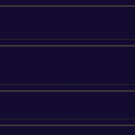
ETESIA
SUNSEEKER
SILKY
FELCO