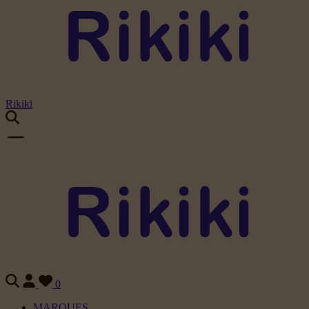
Rikiki
0
MARQUES