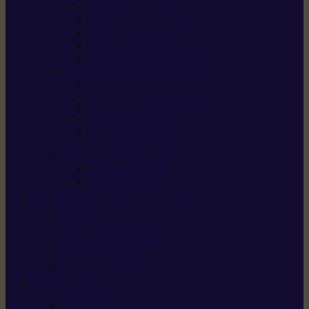
Scarificateurs
Motoculteurs / motobineuses
Tracteurs tondeuses
Tarières
Atomiseurs / pulvérisateurs
Nettoyer
Nettoyeurs haute pression
Aspirateurs eau / poussière
Balayeuses
Broyeurs de végétaux
Souffleurs /
Aspirateurs de feuilles
Approvisionnement
Gestion d’énergie
Pompes à eau
ETESIA
Machine à brosser et scarifier
les mauvaises herbes
Tondeuses tout-terrain
Tondeuses autoportées
Tondeuses à gazon
ET-Lander
SUNSEEKER
X3 GEN-2
X4