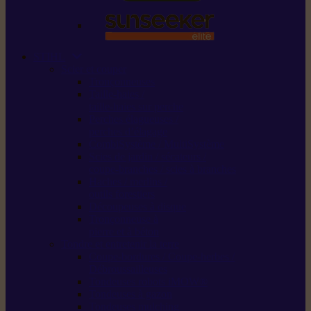
STIHL
Scier et couper
Tronçonneuses
Taille-haies /
taille-haies sur perche
Perches élagueuses /
perches d’élagage
CombiSystème / MultiSystème
Scies de jardin / sécateurs /
coupe-branches / scies à branches
Haches / merlins /
outils forestiers
Découpeuses à disque
Tronçonneuse à
pierre et à béton
Tondre et entretenir la terre
Coupe-bordures / Coupe-herbes /
Débroussailleuses
Tondeuses robots iMOW®
Tondeuses à gazon
Tondeuses mulching