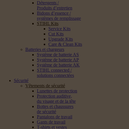
Détergents /
Produits d’entretien
Bidons d’essence /
systèmes de remplissage
STIHL Kits
Service Kits
Cut Kits
Upgrade Kits
Care & Clean Kits
Batteries et chargeurs
Système de batterie AS
Système de batterie AP
Système de batterie AK
STIHL connected /
solutions connectées
Sécurité
Vêtements de sécurité
Lunettes de protection
Protection auditive,
du visage et de la tête
Bottes et chaussures
de sécurité
Pantalons de travail
Gants de travail
T-shirts et vestes