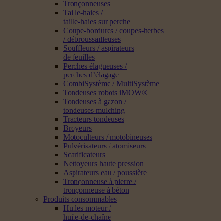
Tronçonneuses
Taille-haies /
taille-haies sur perche
Coupe-bordures / coupes-herbes
/ débroussailleuses
Souffleurs / aspirateurs
de feuilles
Perches élagueuses /
perches d’élagage
CombiSystème / MultiSystème
Tondeuses robots iMOW®
Tondeuses à gazon /
tondeuses mulching
Tracteurs tondeuses
Broyeurs
Motoculteurs / motobineuses
Pulvérisateurs / atomiseurs
Scarificateurs
Nettoyeurs haute pression
Aspirateurs eau / poussière
Tronçonneuse à pierre /
tronçonneuse à béton
Produits consommables
Huiles moteur /
huile-de-chaîne