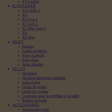
ET-Lander
SUNSEEKER
X3 GEN-2
X4
X5 Gen 2
X7 Gen 2
X7 Plus Gen 2
X9
X9 Plus
SILKY
Haches
Lames et pièces
Scies à perche
Scies fixes
Scies pliantes
FELCO
Sécateurs
Sécateur électrique portable
Scies à tirer
Outils de jardin
Outils de cuisine
Couteaux pour le greffage et la taille
Édition spéciale
ACCESSOIRES
Accessoires pour