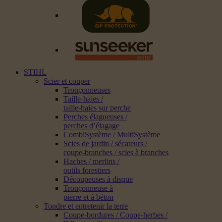
STIHL
Scier et couper
Tronçonneuses
Taille-haies /
taille-haies sur perche
Perches élagueuses /
perches d’élagage
CombiSystème / MultiSystème
Scies de jardin / sécateurs /
coupe-branches / scies à branches
Haches / merlins /
outils forestiers
Découpeuses à disque
Tronçonneuse à
pierre et à béton
Tondre et entretenir la terre
Coupe-bordures / Coupe-herbes /