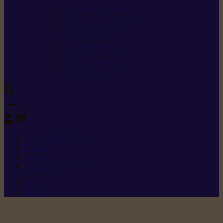
sécurité
Carburants spéciaux
Directives sur les vibrations
Classes de protection
contre les coupures
Protection auditive
Classes de poussière
Caractéristiques des
vêtements de sécurité
0
+352 26 15 26
Contact
Demande de produit
Ressources
Menu 1
Menu 2