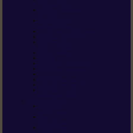
/ débroussailleuses
Souffleurs / aspirateurs
de feuilles
Perches élagueuses /
perches d’élagage
CombiSystème / MultiSystème
Tondeuses robots iMOW®
Tondeuses à gazon /
tondeuses mulching
Tracteurs tondeuses
Broyeurs
Motoculteurs / motobineuses
Pulvérisateurs / atomiseurs
Scarificateurs
Nettoyeurs haute pression
Aspirateurs eau / poussière
Tronçonneuse à pierre /
tronçonneuse à béton
Produits consommables
Huiles moteur /
huile-de-chaîne
Détergents /
Produits d’entretien
Bidons d’essence /
systèmes de remplissage