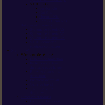
STIHL Kits
Service Kits
Cut Kits
Upgrade Kits
Care & Clean Kits
Batteries et chargeurs
Système de batterie AS
Système de batterie AP
Système de batterie AK
STIHL connected /
solutions connectées
Sécurité
Vêtements de sécurité
Lunettes de protection
Protection auditive,
du visage et de la tête
Bottes et chaussures
de sécurité
Pantalons de travail
Gants de travail
T-shirts et vestes
de protection
Directives et normes
Fiches de données de