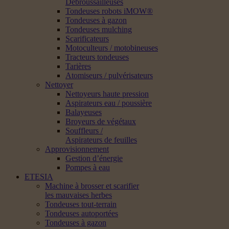
Débroussailleuses
Tondeuses robots iMOW®
Tondeuses à gazon
Tondeuses mulching
Scarificateurs
Motoculteurs / motobineuses
Tracteurs tondeuses
Tarières
Atomiseurs / pulvérisateurs
Nettoyer
Nettoyeurs haute pression
Aspirateurs eau / poussière
Balayeuses
Broyeurs de végétaux
Souffleurs /
Aspirateurs de feuilles
Approvisionnement
Gestion d’énergie
Pompes à eau
ETESIA
Machine à brosser et scarifier
les mauvaises herbes
Tondeuses tout-terrain
Tondeuses autoportées
Tondeuses à gazon