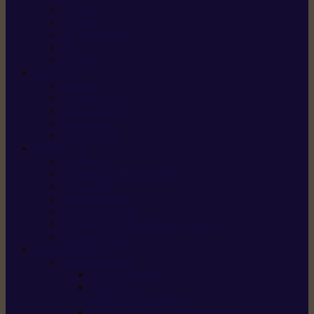
X5 Gen 2
X7 Gen 2
X7 Plus Gen 2
X9
X9 Plus
SILKY
Haches
Lames et pièces
Scies à perche
Scies fixes
Scies pliantes
FELCO
Sécateurs
Sécateur électrique portable
Scies à tirer
Outils de jardin
Outils de cuisine
Couteaux pour le greffage et la taille
Édition spéciale
ACCESSOIRES
Accessoires pour
Tronçonneuses
Taille-haies /
taille-haies sur perche
Coupe-bordures / coupes-herbes