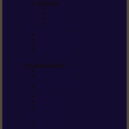
STIHL Kits
Service Kits
Cut Kits
Upgrade Kits
Care & Clean Kits
Batteries et chargeurs
Système de batterie AS
Système de batterie AP
Système de batterie AK
STIHL connected /
solutions connectées
Sécurité
Vêtements de sécurité
Lunettes de protection
Protection auditive,
du visage et de la tête
Bottes et chaussures
de sécurité
Pantalons de travail
Gants de travail
T-shirts et vestes
de protection
Directives et normes
Fiches de données de
sécurité