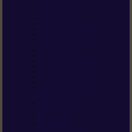
/ débroussailleuses
Souffleurs / aspirateurs
de feuilles
Perches élagueuses /
perches d’élagage
CombiSystème / MultiSystème
Tondeuses robots iMOW®
Tondeuses à gazon /
tondeuses mulching
Tracteurs tondeuses
Broyeurs
Motoculteurs / motobineuses
Pulvérisateurs / atomiseurs
Scarificateurs
Nettoyeurs haute pression
Aspirateurs eau / poussière
Tronçonneuse à pierre /
tronçonneuse à béton
Produits consommables
Huiles moteur /
huile-de-chaîne
Détergents /
Produits d’entretien
Bidons d’essence /
systèmes de remplissage