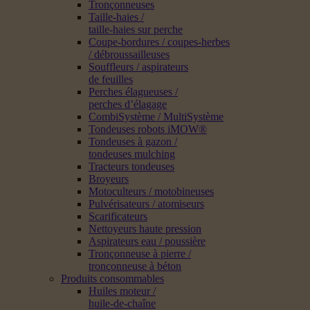
Tronçonneuses
Taille-haies /
taille-haies sur perche
Coupe-bordures / coupes-herbes
/ débroussailleuses
Souffleurs / aspirateurs
de feuilles
Perches élagueuses /
perches d’élagage
CombiSystème / MultiSystème
Tondeuses robots iMOW®
Tondeuses à gazon /
tondeuses mulching
Tracteurs tondeuses
Broyeurs
Motoculteurs / motobineuses
Pulvérisateurs / atomiseurs
Scarificateurs
Nettoyeurs haute pression
Aspirateurs eau / poussière
Tronçonneuse à pierre /
tronçonneuse à béton
Produits consommables
Huiles moteur /
huile-de-chaîne