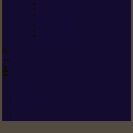
Carburants spéciaux
Directives sur les vibrations
Classes de protection
contre les coupures
Protection auditive
Classes de poussière
Caractéristiques des
vêtements de sécurité
0
+352 26 15 26
Contact
Demande de produit
Ressources
Menu 1
Menu 2