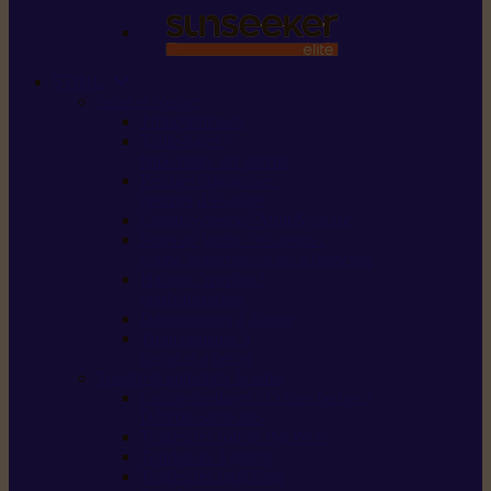
STIHL
Scier et couper
Tronçonneuses
Taille-haies /
taille-haies sur perche
Perches élagueuses /
perches d’élagage
CombiSystème / MultiSystème
Scies de jardin / sécateurs /
coupe-branches / scies à branches
Haches / merlins /
outils forestiers
Découpeuses à disque
Tronçonneuse à
pierre et à béton
Tondre et entretenir la terre
Coupe-bordures / Coupe-herbes /
Débroussailleuses
Tondeuses robots iMOW®
Tondeuses à gazon
Tondeuses mulching