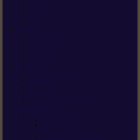
X5 Gen 2
X7 Gen 2
X7 Plus Gen 2
X9
X9 Plus
SILKY
Haches
Lames et pièces
Scies à perche
Scies fixes
Scies pliantes
FELCO
Sécateurs
Sécateur électrique portable
Scies à tirer
Outils de jardin
Outils de cuisine
Couteaux pour le greffage et la taille
Édition spéciale
ACCESSOIRES
Accessoires pour
Tronçonneuses
Taille-haies /
taille-haies sur perche
Coupe-bordures / coupes-herbes