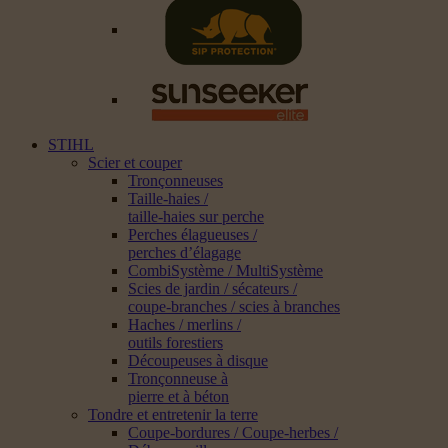
STIHL
Scier et couper
Tronçonneuses
Taille-haies /
taille-haies sur perche
Perches élagueuses /
perches d’élagage
CombiSystème / MultiSystème
Scies de jardin / sécateurs /
coupe-branches / scies à branches
Haches / merlins /
outils forestiers
Découpeuses à disque
Tronçonneuse à
pierre et à béton
Tondre et entretenir la terre
Coupe-bordures / Coupe-herbes /