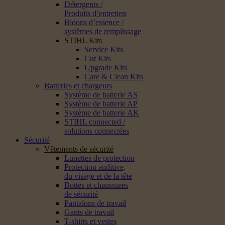
Détergents /
Produits d’entretien
Bidons d’essence /
systèmes de remplissage
STIHL Kits
Service Kits
Cut Kits
Upgrade Kits
Care & Clean Kits
Batteries et chargeurs
Système de batterie AS
Système de batterie AP
Système de batterie AK
STIHL connected /
solutions connectées
Sécurité
Vêtements de sécurité
Lunettes de protection
Protection auditive,
du visage et de la tête
Bottes et chaussures
de sécurité
Pantalons de travail
Gants de travail
T-shirts et vestes