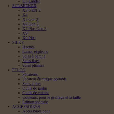
ET-Lander
SUNSEEKER
X3 GEN-2
X4
X5 Gen 2
X7 Gen 2
X7 Plus Gen 2
X9
X9 Plus
SILKY
Haches
Lames et pièces
Scies à perche
Scies fixes
Scies pliantes
FELCO
Sécateurs
Sécateur électrique portable
Scies à tirer
Outils de jardin
Outils de cuisine
Couteaux pour le greffage et la taille
Édition spéciale
ACCESSOIRES
Accessoires pour