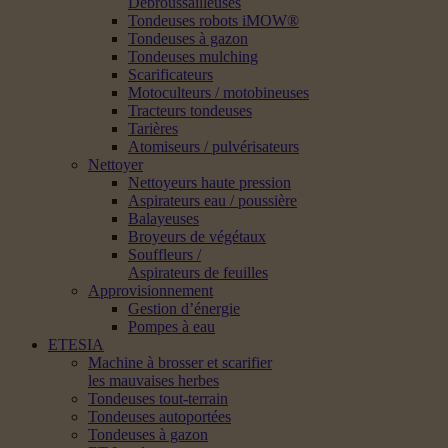
Débroussailleuses
Tondeuses robots iMOW®
Tondeuses à gazon
Tondeuses mulching
Scarificateurs
Motoculteurs / motobineuses
Tracteurs tondeuses
Tarières
Atomiseurs / pulvérisateurs
Nettoyer
Nettoyeurs haute pression
Aspirateurs eau / poussière
Balayeuses
Broyeurs de végétaux
Souffleurs /
Aspirateurs de feuilles
Approvisionnement
Gestion d’énergie
Pompes à eau
ETESIA
Machine à brosser et scarifier
les mauvaises herbes
Tondeuses tout-terrain
Tondeuses autoportées
Tondeuses à gazon