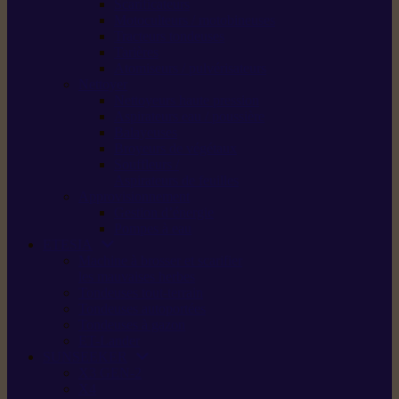
Scarificateurs
Motoculteurs / motobineuses
Tracteurs tondeuses
Tarières
Atomiseurs / pulvérisateurs
Nettoyer
Nettoyeurs haute pression
Aspirateurs eau / poussière
Balayeuses
Broyeurs de végétaux
Souffleurs /
Aspirateurs de feuilles
Approvisionnement
Gestion d’énergie
Pompes à eau
ETESIA
Machine à brosser et scarifier
les mauvaises herbes
Tondeuses tout-terrain
Tondeuses autoportées
Tondeuses à gazon
ET-Lander
SUNSEEKER
X3 GEN-2
X4