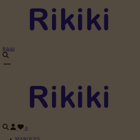
Rikiki
0
MARQUES