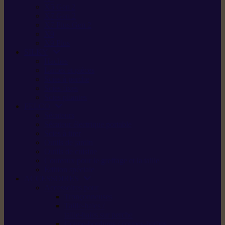
X5 Gen 2
X7 Gen 2
X7 Plus Gen 2
X9
X9 Plus
SILKY
Haches
Lames et pièces
Scies à perche
Scies fixes
Scies pliantes
FELCO
Sécateurs
Sécateur électrique portable
Scies à tirer
Outils de jardin
Outils de cuisine
Couteaux pour le greffage et la taille
Édition spéciale
ACCESSOIRES
Accessoires pour
Tronçonneuses
Taille-haies /
taille-haies sur perche
Coupe-bordures / coupes-herbes