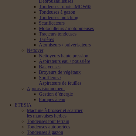
Débroussailleuses
Tondeuses robots iMOW®
Tondeuses à gazon
Tondeuses mulching
Scarificateurs
Motoculteurs / motobineuses
Tracteurs tondeuses
Tarières
Atomiseurs / pulvérisateurs
Nettoyer
Nettoyeurs haute pression
Aspirateurs eau / poussière
Balayeuses
Broyeurs de végétaux
Souffleurs /
Aspirateurs de feuilles
Approvisionnement
Gestion d’énergie
Pompes à eau
ETESIA
Machine à brosser et scarifier
les mauvaises herbes
Tondeuses tout-terrain
Tondeuses autoportées
Tondeuses à gazon