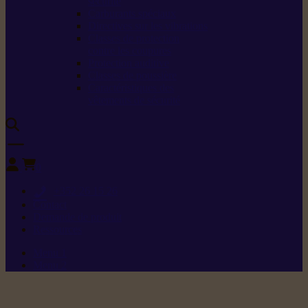
sécurité
Carburants spéciaux
Directives sur les vibrations
Classes de protection
contre les coupures
Protection auditive
Classes de poussière
Caractéristiques des
vêtements de sécurité
0
+352 26 15 26
Contact
Demande de produit
Ressources
Menu 1
Menu 2