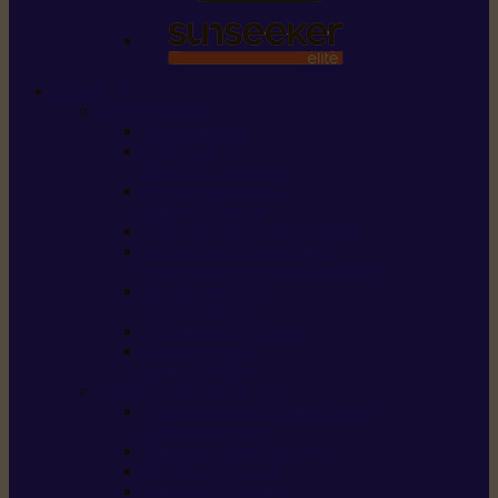
STIHL
Scier et couper
Tronçonneuses
Taille-haies /
taille-haies sur perche
Perches élagueuses /
perches d’élagage
CombiSystème / MultiSystème
Scies de jardin / sécateurs /
coupe-branches / scies à branches
Haches / merlins /
outils forestiers
Découpeuses à disque
Tronçonneuse à
pierre et à béton
Tondre et entretenir la terre
Coupe-bordures / Coupe-herbes /
Débroussailleuses
Tondeuses robots iMOW®
Tondeuses à gazon
Tondeuses mulching