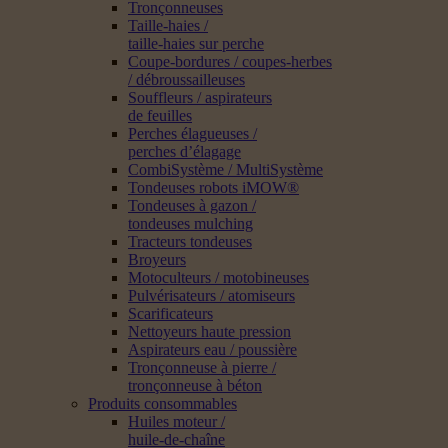
Tronçonneuses
Taille-haies /
taille-haies sur perche
Coupe-bordures / coupes-herbes
/ débroussailleuses
Souffleurs / aspirateurs
de feuilles
Perches élagueuses /
perches d’élagage
CombiSystème / MultiSystème
Tondeuses robots iMOW®
Tondeuses à gazon /
tondeuses mulching
Tracteurs tondeuses
Broyeurs
Motoculteurs / motobineuses
Pulvérisateurs / atomiseurs
Scarificateurs
Nettoyeurs haute pression
Aspirateurs eau / poussière
Tronçonneuse à pierre /
tronçonneuse à béton
Produits consommables
Huiles moteur /
huile-de-chaîne