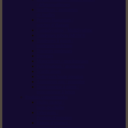
/ débroussailleuses
Souffleurs / aspirateurs
de feuilles
Perches élagueuses /
perches d’élagage
CombiSystème / MultiSystème
Tondeuses robots iMOW®
Tondeuses à gazon /
tondeuses mulching
Tracteurs tondeuses
Broyeurs
Motoculteurs / motobineuses
Pulvérisateurs / atomiseurs
Scarificateurs
Nettoyeurs haute pression
Aspirateurs eau / poussière
Tronçonneuse à pierre /
tronçonneuse à béton
Produits consommables
Huiles moteur /
huile-de-chaîne
Détergents /
Produits d’entretien
Bidons d’essence /
systèmes de remplissage