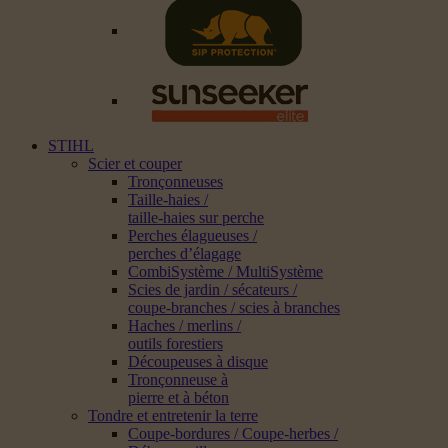
STIHL
Scier et couper
Tronçonneuses
Taille-haies /
taille-haies sur perche
Perches élagueuses /
perches d’élagage
CombiSystème / MultiSystème
Scies de jardin / sécateurs /
coupe-branches / scies à branches
Haches / merlins /
outils forestiers
Découpeuses à disque
Tronçonneuse à
pierre et à béton
Tondre et entretenir la terre
Coupe-bordures / Coupe-herbes /