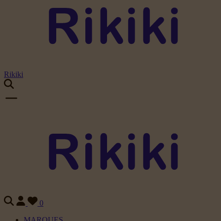
Rikiki
0
MARQUES