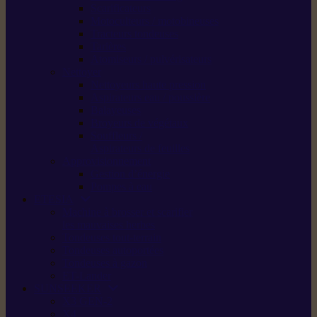
Scarificateurs
Motoculteurs / motobineuses
Tracteurs tondeuses
Tarières
Atomiseurs / pulvérisateurs
Nettoyer
Nettoyeurs haute pression
Aspirateurs eau / poussière
Balayeuses
Broyeurs de végétaux
Souffleurs /
Aspirateurs de feuilles
Approvisionnement
Gestion d’énergie
Pompes à eau
ETESIA
Machine à brosser et scarifier
les mauvaises herbes
Tondeuses tout-terrain
Tondeuses autoportées
Tondeuses à gazon
ET-Lander
SUNSEEKER
X3 GEN-2
X4