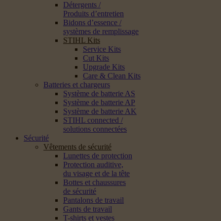
Détergents /
Produits d’entretien
Bidons d’essence /
systèmes de remplissage
STIHL Kits
Service Kits
Cut Kits
Upgrade Kits
Care & Clean Kits
Batteries et chargeurs
Système de batterie AS
Système de batterie AP
Système de batterie AK
STIHL connected /
solutions connectées
Sécurité
Vêtements de sécurité
Lunettes de protection
Protection auditive,
du visage et de la tête
Bottes et chaussures
de sécurité
Pantalons de travail
Gants de travail
T-shirts et vestes