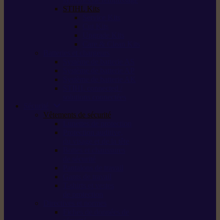
STIHL Kits
Service Kits
Cut Kits
Upgrade Kits
Care & Clean Kits
Batteries et chargeurs
Système de batterie AS
Système de batterie AP
Système de batterie AK
STIHL connected /
solutions connectées
Sécurité
Vêtements de sécurité
Lunettes de protection
Protection auditive,
du visage et de la tête
Bottes et chaussures
de sécurité
Pantalons de travail
Gants de travail
T-shirts et vestes
de protection
Directives et normes
Fiches de données de