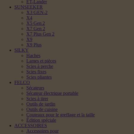
ET-Lander
SUNSEEKER
X3 GEN-2
X4
X5 Gen 2
X7 Gen 2
X7 Plus Gen 2
X9
X9 Plus
SILKY
Haches
Lames et pièces
Scies à perche
Scies fixes
Scies pliantes
FELCO
Sécateurs
Sécateur électrique portable
Scies à tirer
Outils de jardin
Outils de cuisine
Couteaux pour le greffage et la taille
Édition spéciale
ACCESSOIRES
Accessoires pour