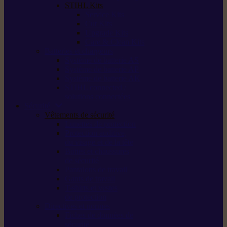
STIHL Kits
Service Kits
Cut Kits
Upgrade Kits
Care & Clean Kits
Batteries et chargeurs
Système de batterie AS
Système de batterie AP
Système de batterie AK
STIHL connected /
solutions connectées
Sécurité
Vêtements de sécurité
Lunettes de protection
Protection auditive,
du visage et de la tête
Bottes et chaussures
de sécurité
Pantalons de travail
Gants de travail
T-shirts et vestes
de protection
Directives et normes
Fiches de données de
sécurité