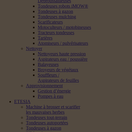
Débroussailleuses
Tondeuses robots iMOW®
Tondeuses à gazon
Tondeuses mulching
Scarificateurs
Motoculteurs / motobineuses
Tracteurs tondeuses
Tarières
Atomiseurs / pulvérisateurs
Nettoyer
Nettoyeurs haute pression
Aspirateurs eau / poussière
Balayeuses
Broyeurs de végétaux
Souffleurs /
Aspirateurs de feuilles
Approvisionnement
Gestion d’énergie
Pompes à eau
ETESIA
Machine à brosser et scarifier
les mauvaises herbes
Tondeuses tout-terrain
Tondeuses autoportées
Tondeuses à gazon