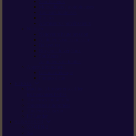
Scarificateurs
Motoculteurs / motobineuses
Tracteurs tondeuses
Tarières
Atomiseurs / pulvérisateurs
Nettoyer
Nettoyeurs haute pression
Aspirateurs eau / poussière
Balayeuses
Broyeurs de végétaux
Souffleurs /
Aspirateurs de feuilles
Approvisionnement
Gestion d’énergie
Pompes à eau
ETESIA
Machine à brosser et scarifier
les mauvaises herbes
Tondeuses tout-terrain
Tondeuses autoportées
Tondeuses à gazon
ET-Lander
SUNSEEKER
X3 GEN-2
X4