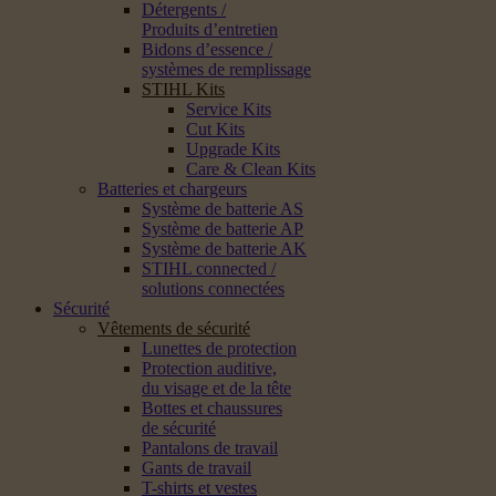
Détergents /
Produits d’entretien
Bidons d’essence /
systèmes de remplissage
STIHL Kits
Service Kits
Cut Kits
Upgrade Kits
Care & Clean Kits
Batteries et chargeurs
Système de batterie AS
Système de batterie AP
Système de batterie AK
STIHL connected /
solutions connectées
Sécurité
Vêtements de sécurité
Lunettes de protection
Protection auditive,
du visage et de la tête
Bottes et chaussures
de sécurité
Pantalons de travail
Gants de travail
T-shirts et vestes