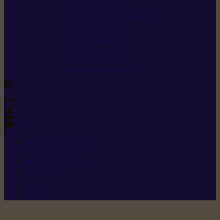
Carburants spéciaux
Directives sur les vibrations
Classes de protection
contre les coupures
Protection auditive
Classes de poussière
Caractéristiques des
vêtements de sécurité
0
+352 26 15 26
Contact
Demande de produit
Ressources
Menu 1
Menu 2