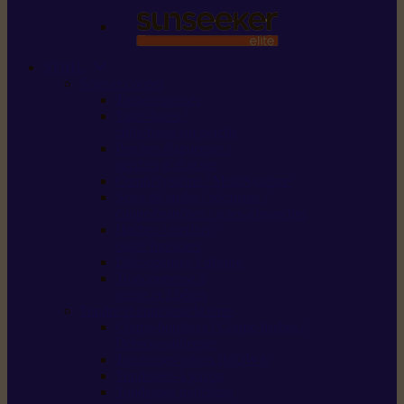
STIHL
Scier et couper
Tronçonneuses
Taille-haies /
taille-haies sur perche
Perches élagueuses /
perches d’élagage
CombiSystème / MultiSystème
Scies de jardin / sécateurs /
coupe-branches / scies à branches
Haches / merlins /
outils forestiers
Découpeuses à disque
Tronçonneuse à
pierre et à béton
Tondre et entretenir la terre
Coupe-bordures / Coupe-herbes /
Débroussailleuses
Tondeuses robots iMOW®
Tondeuses à gazon
Tondeuses mulching