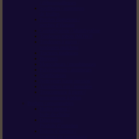
/ débroussailleuses
Souffleurs / aspirateurs
de feuilles
Perches élagueuses /
perches d’élagage
CombiSystème / MultiSystème
Tondeuses robots iMOW®
Tondeuses à gazon /
tondeuses mulching
Tracteurs tondeuses
Broyeurs
Motoculteurs / motobineuses
Pulvérisateurs / atomiseurs
Scarificateurs
Nettoyeurs haute pression
Aspirateurs eau / poussière
Tronçonneuse à pierre /
tronçonneuse à béton
Produits consommables
Huiles moteur /
huile-de-chaîne
Détergents /
Produits d’entretien
Bidons d’essence /
systèmes de remplissage