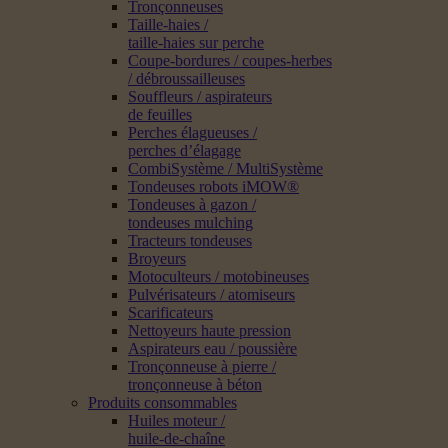
Tronçonneuses
Taille-haies /
taille-haies sur perche
Coupe-bordures / coupes-herbes
/ débroussailleuses
Souffleurs / aspirateurs
de feuilles
Perches élagueuses /
perches d’élagage
CombiSystème / MultiSystème
Tondeuses robots iMOW®
Tondeuses à gazon /
tondeuses mulching
Tracteurs tondeuses
Broyeurs
Motoculteurs / motobineuses
Pulvérisateurs / atomiseurs
Scarificateurs
Nettoyeurs haute pression
Aspirateurs eau / poussière
Tronçonneuse à pierre /
tronçonneuse à béton
Produits consommables
Huiles moteur /
huile-de-chaîne