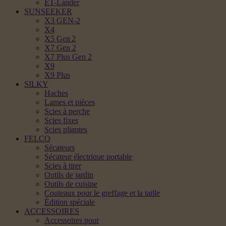
ET-Lander
SUNSEEKER
X3 GEN-2
X4
X5 Gen 2
X7 Gen 2
X7 Plus Gen 2
X9
X9 Plus
SILKY
Haches
Lames et pièces
Scies à perche
Scies fixes
Scies pliantes
FELCO
Sécateurs
Sécateur électrique portable
Scies à tirer
Outils de jardin
Outils de cuisine
Couteaux pour le greffage et la taille
Édition spéciale
ACCESSOIRES
Accessoires pour