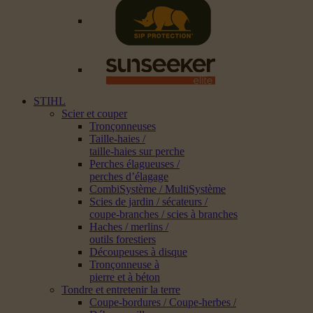
STIHL
Scier et couper
Tronçonneuses
Taille-haies /
taille-haies sur perche
Perches élagueuses /
perches d’élagage
CombiSystème / MultiSystème
Scies de jardin / sécateurs /
coupe-branches / scies à branches
Haches / merlins /
outils forestiers
Découpeuses à disque
Tronçonneuse à
pierre et à béton
Tondre et entretenir la terre
Coupe-bordures / Coupe-herbes /