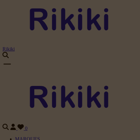
Rikiki
0
MARQUES