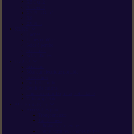
X5 Gen 2
X7 Gen 2
X7 Plus Gen 2
X9
X9 Plus
SILKY
Haches
Lames et pièces
Scies à perche
Scies fixes
Scies pliantes
FELCO
Sécateurs
Sécateur électrique portable
Scies à tirer
Outils de jardin
Outils de cuisine
Couteaux pour le greffage et la taille
Édition spéciale
ACCESSOIRES
Accessoires pour
Tronçonneuses
Taille-haies /
taille-haies sur perche
Coupe-bordures / coupes-herbes