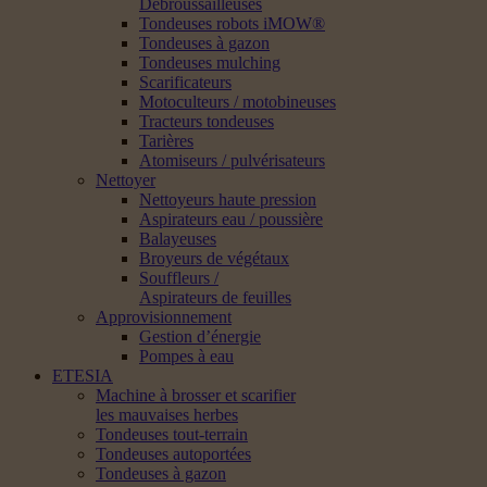
Débroussailleuses
Tondeuses robots iMOW®
Tondeuses à gazon
Tondeuses mulching
Scarificateurs
Motoculteurs / motobineuses
Tracteurs tondeuses
Tarières
Atomiseurs / pulvérisateurs
Nettoyer
Nettoyeurs haute pression
Aspirateurs eau / poussière
Balayeuses
Broyeurs de végétaux
Souffleurs /
Aspirateurs de feuilles
Approvisionnement
Gestion d’énergie
Pompes à eau
ETESIA
Machine à brosser et scarifier
les mauvaises herbes
Tondeuses tout-terrain
Tondeuses autoportées
Tondeuses à gazon