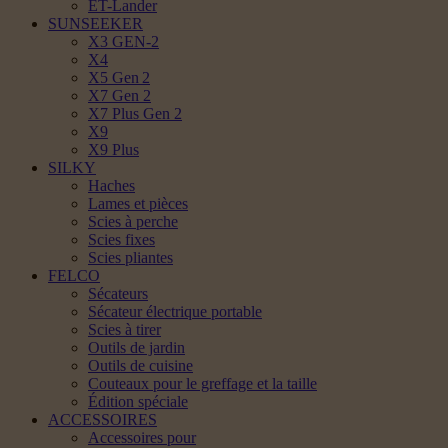
ET-Lander
SUNSEEKER
X3 GEN-2
X4
X5 Gen 2
X7 Gen 2
X7 Plus Gen 2
X9
X9 Plus
SILKY
Haches
Lames et pièces
Scies à perche
Scies fixes
Scies pliantes
FELCO
Sécateurs
Sécateur électrique portable
Scies à tirer
Outils de jardin
Outils de cuisine
Couteaux pour le greffage et la taille
Édition spéciale
ACCESSOIRES
Accessoires pour