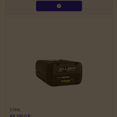
STIHL
AP 100.0 P