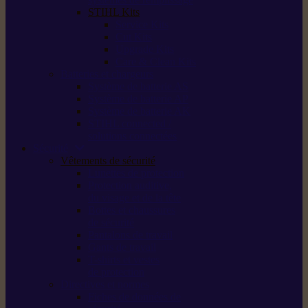
STIHL Kits
Service Kits
Cut Kits
Upgrade Kits
Care & Clean Kits
Batteries et chargeurs
Système de batterie AS
Système de batterie AP
Système de batterie AK
STIHL connected /
solutions connectées
Sécurité
Vêtements de sécurité
Lunettes de protection
Protection auditive,
du visage et de la tête
Bottes et chaussures
de sécurité
Pantalons de travail
Gants de travail
T-shirts et vestes
de protection
Directives et normes
Fiches de données de