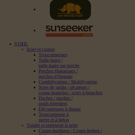
STIHL
Scier et couper
Tronçonneuses
Taille-haies /
taille-haies sur perche
Perches élagueuses /
perches d’élagage
CombiSystème / MultiSystème
Scies de jardin / sécateurs /
coupe-branches / scies à branches
Haches / merlins /
outils forestiers
Découpeuses à disque
Tronçonneuse à
pierre et à béton
Tondre et entretenir la terre
Coupe-bordures / Coupe-herbes /