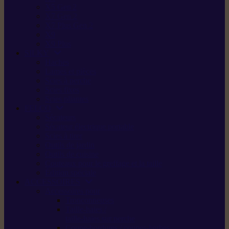
X5 Gen 2
X7 Gen 2
X7 Plus Gen 2
X9
X9 Plus
SILKY
Haches
Lames et pièces
Scies à perche
Scies fixes
Scies pliantes
FELCO
Sécateurs
Sécateur électrique portable
Scies à tirer
Outils de jardin
Outils de cuisine
Couteaux pour le greffage et la taille
Édition spéciale
ACCESSOIRES
Accessoires pour
Tronçonneuses
Taille-haies /
taille-haies sur perche
Coupe-bordures / coupes-herbes