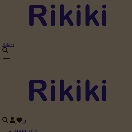
Rikiki
0
MARQUES