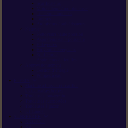
Scarificateurs
Motoculteurs / motobineuses
Tracteurs tondeuses
Tarières
Atomiseurs / pulvérisateurs
Nettoyer
Nettoyeurs haute pression
Aspirateurs eau / poussière
Balayeuses
Broyeurs de végétaux
Souffleurs /
Aspirateurs de feuilles
Approvisionnement
Gestion d’énergie
Pompes à eau
ETESIA
Machine à brosser et scarifier
les mauvaises herbes
Tondeuses tout-terrain
Tondeuses autoportées
Tondeuses à gazon
ET-Lander
SUNSEEKER
X3 GEN-2
X4