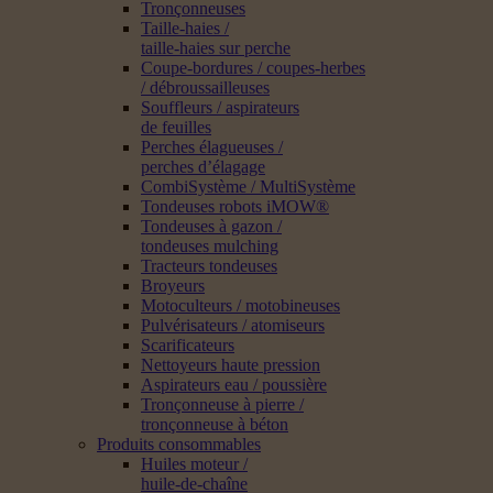
Tronçonneuses
Taille-haies /
taille-haies sur perche
Coupe-bordures / coupes-herbes
/ débroussailleuses
Souffleurs / aspirateurs
de feuilles
Perches élagueuses /
perches d’élagage
CombiSystème / MultiSystème
Tondeuses robots iMOW®
Tondeuses à gazon /
tondeuses mulching
Tracteurs tondeuses
Broyeurs
Motoculteurs / motobineuses
Pulvérisateurs / atomiseurs
Scarificateurs
Nettoyeurs haute pression
Aspirateurs eau / poussière
Tronçonneuse à pierre /
tronçonneuse à béton
Produits consommables
Huiles moteur /
huile-de-chaîne