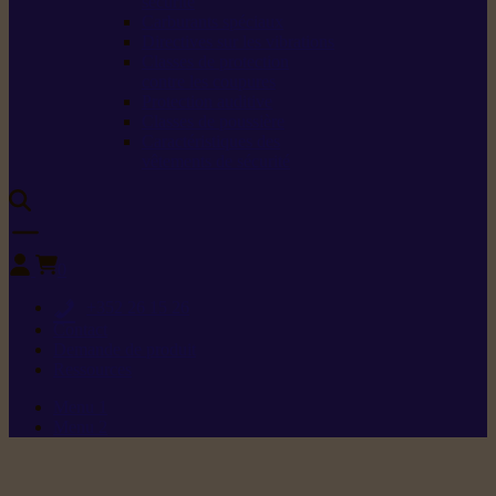
sécurité
Carburants spéciaux
Directives sur les vibrations
Classes de protection
contre les coupures
Protection auditive
Classes de poussière
Caractéristiques des
vêtements de sécurité
0
+352 26 15 26
Contact
Demande de produit
Ressources
Menu 1
Menu 2