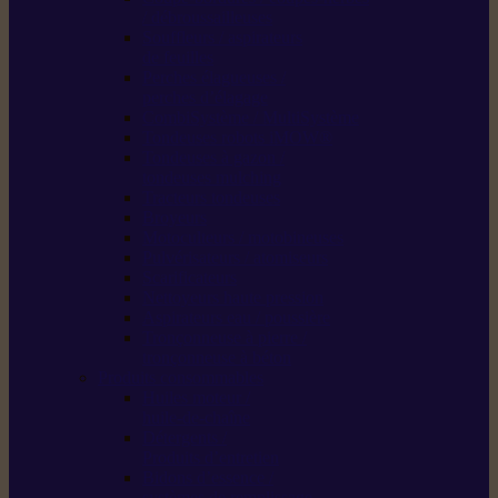
/ débroussailleuses
Souffleurs / aspirateurs
de feuilles
Perches élagueuses /
perches d’élagage
CombiSystème / MultiSystème
Tondeuses robots iMOW®
Tondeuses à gazon /
tondeuses mulching
Tracteurs tondeuses
Broyeurs
Motoculteurs / motobineuses
Pulvérisateurs / atomiseurs
Scarificateurs
Nettoyeurs haute pression
Aspirateurs eau / poussière
Tronçonneuse à pierre /
tronçonneuse à béton
Produits consommables
Huiles moteur /
huile-de-chaîne
Détergents /
Produits d’entretien
Bidons d’essence /
systèmes de remplissage