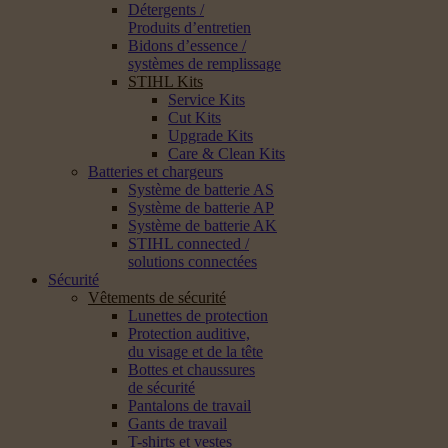
Détergents /
Produits d’entretien
Bidons d’essence /
systèmes de remplissage
STIHL Kits
Service Kits
Cut Kits
Upgrade Kits
Care & Clean Kits
Batteries et chargeurs
Système de batterie AS
Système de batterie AP
Système de batterie AK
STIHL connected /
solutions connectées
Sécurité
Vêtements de sécurité
Lunettes de protection
Protection auditive,
du visage et de la tête
Bottes et chaussures
de sécurité
Pantalons de travail
Gants de travail
T-shirts et vestes