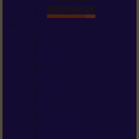
STIHL
Scier et couper
Tronçonneuses
Taille-haies /
taille-haies sur perche
Perches élagueuses /
perches d’élagage
CombiSystème / MultiSystème
Scies de jardin / sécateurs /
coupe-branches / scies à branches
Haches / merlins /
outils forestiers
Découpeuses à disque
Tronçonneuse à
pierre et à béton
Tondre et entretenir la terre
Coupe-bordures / Coupe-herbes /
Débroussailleuses
Tondeuses robots iMOW®
Tondeuses à gazon
Tondeuses mulching