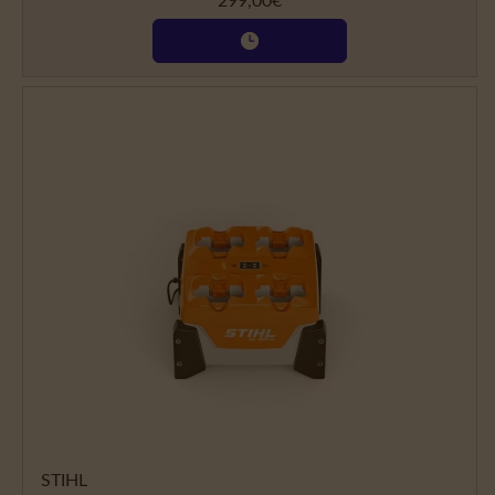
299,00
€
STIHL