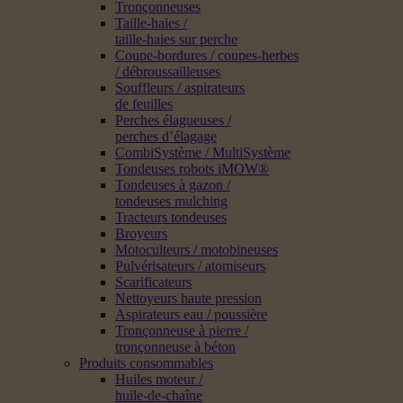
Tronçonneuses
Taille-haies /
taille-haies sur perche
Coupe-bordures / coupes-herbes
/ débroussailleuses
Souffleurs / aspirateurs
de feuilles
Perches élagueuses /
perches d’élagage
CombiSystème / MultiSystème
Tondeuses robots iMOW®
Tondeuses à gazon /
tondeuses mulching
Tracteurs tondeuses
Broyeurs
Motoculteurs / motobineuses
Pulvérisateurs / atomiseurs
Scarificateurs
Nettoyeurs haute pression
Aspirateurs eau / poussière
Tronçonneuse à pierre /
tronçonneuse à béton
Produits consommables
Huiles moteur /
huile-de-chaîne