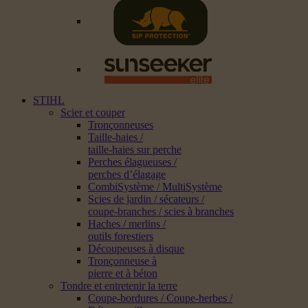
STIHL
Scier et couper
Tronçonneuses
Taille-haies /
taille-haies sur perche
Perches élagueuses /
perches d’élagage
CombiSystème / MultiSystème
Scies de jardin / sécateurs /
coupe-branches / scies à branches
Haches / merlins /
outils forestiers
Découpeuses à disque
Tronçonneuse à
pierre et à béton
Tondre et entretenir la terre
Coupe-bordures / Coupe-herbes /