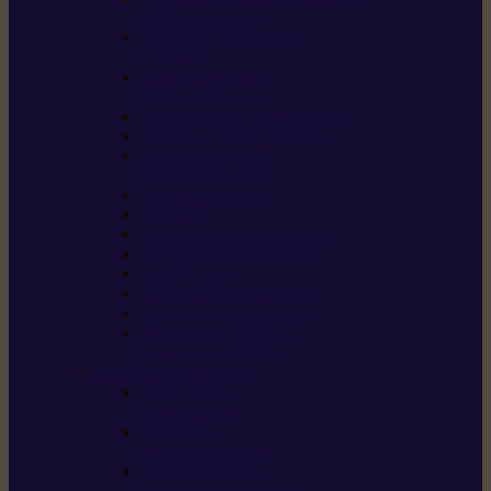
/ débroussailleuses
Souffleurs / aspirateurs
de feuilles
Perches élagueuses /
perches d’élagage
CombiSystème / MultiSystème
Tondeuses robots iMOW®
Tondeuses à gazon /
tondeuses mulching
Tracteurs tondeuses
Broyeurs
Motoculteurs / motobineuses
Pulvérisateurs / atomiseurs
Scarificateurs
Nettoyeurs haute pression
Aspirateurs eau / poussière
Tronçonneuse à pierre /
tronçonneuse à béton
Produits consommables
Huiles moteur /
huile-de-chaîne
Détergents /
Produits d’entretien
Bidons d’essence /
systèmes de remplissage