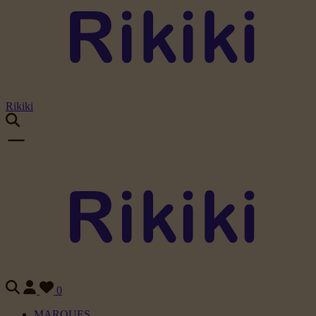
Rikiki
0
MARQUES