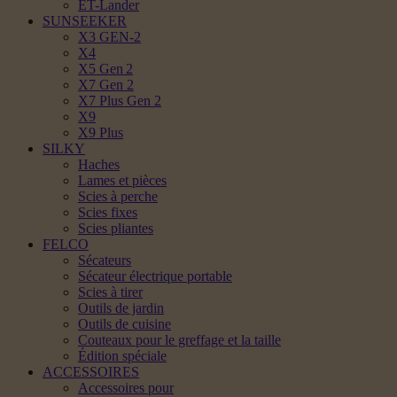
ET-Lander
SUNSEEKER
X3 GEN-2
X4
X5 Gen 2
X7 Gen 2
X7 Plus Gen 2
X9
X9 Plus
SILKY
Haches
Lames et pièces
Scies à perche
Scies fixes
Scies pliantes
FELCO
Sécateurs
Sécateur électrique portable
Scies à tirer
Outils de jardin
Outils de cuisine
Couteaux pour le greffage et la taille
Édition spéciale
ACCESSOIRES
Accessoires pour