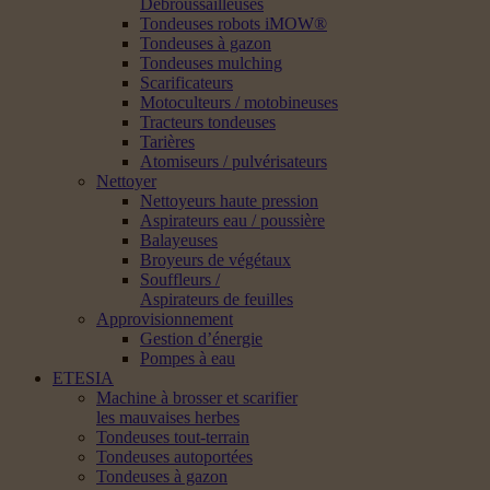
Débroussailleuses
Tondeuses robots iMOW®
Tondeuses à gazon
Tondeuses mulching
Scarificateurs
Motoculteurs / motobineuses
Tracteurs tondeuses
Tarières
Atomiseurs / pulvérisateurs
Nettoyer
Nettoyeurs haute pression
Aspirateurs eau / poussière
Balayeuses
Broyeurs de végétaux
Souffleurs /
Aspirateurs de feuilles
Approvisionnement
Gestion d’énergie
Pompes à eau
ETESIA
Machine à brosser et scarifier
les mauvaises herbes
Tondeuses tout-terrain
Tondeuses autoportées
Tondeuses à gazon