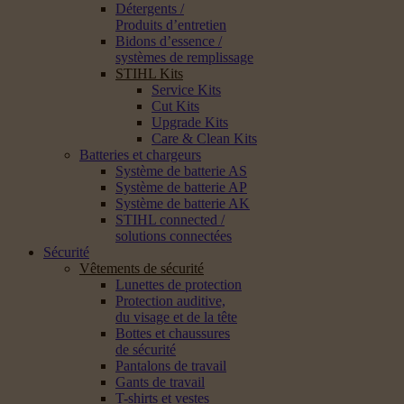
Détergents /
Produits d’entretien
Bidons d’essence /
systèmes de remplissage
STIHL Kits
Service Kits
Cut Kits
Upgrade Kits
Care & Clean Kits
Batteries et chargeurs
Système de batterie AS
Système de batterie AP
Système de batterie AK
STIHL connected /
solutions connectées
Sécurité
Vêtements de sécurité
Lunettes de protection
Protection auditive,
du visage et de la tête
Bottes et chaussures
de sécurité
Pantalons de travail
Gants de travail
T-shirts et vestes