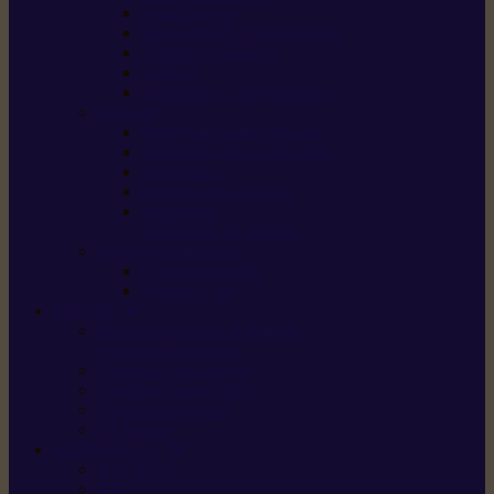
Scarificateurs
Motoculteurs / motobineuses
Tracteurs tondeuses
Tarières
Atomiseurs / pulvérisateurs
Nettoyer
Nettoyeurs haute pression
Aspirateurs eau / poussière
Balayeuses
Broyeurs de végétaux
Souffleurs /
Aspirateurs de feuilles
Approvisionnement
Gestion d’énergie
Pompes à eau
ETESIA
Machine à brosser et scarifier
les mauvaises herbes
Tondeuses tout-terrain
Tondeuses autoportées
Tondeuses à gazon
ET-Lander
SUNSEEKER
X3 GEN-2
X4