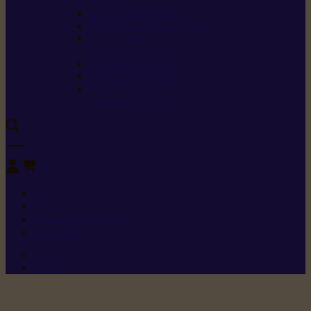
sécurité
Carburants spéciaux
Directives sur les vibrations
Classes de protection
contre les coupures
Protection auditive
Classes de poussière
Caractéristiques des
vêtements de sécurité
0
+352 26 15 26
Contact
Demande de produit
Ressources
Menu 1
Menu 2