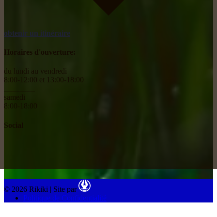
obtenir un itinéraire
Horaires d'ouverture:
du lundi au vendredi
8:00-12:00 et 13:00-18:00
________
samedi
8:00-18:00
Social
© 2026 Rikiki
|
Site par
Politique de Confidentialité