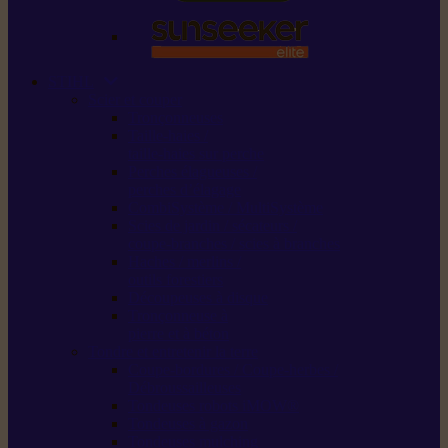
STIHL
Scier et couper
Tronçonneuses
Taille-haies /
taille-haies sur perche
Perches élagueuses /
perches d’élagage
CombiSystème / MultiSystème
Scies de jardin / sécateurs /
coupe-branches / scies à branches
Haches / merlins /
outils forestiers
Découpeuses à disque
Tronçonneuse à
pierre et à béton
Tondre et entretenir la terre
Coupe-bordures / Coupe-herbes /
Débroussailleuses
Tondeuses robots iMOW®
Tondeuses à gazon
Tondeuses mulching