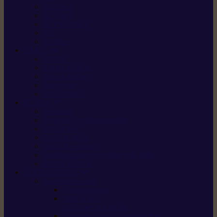
X5 Gen 2
X7 Gen 2
X7 Plus Gen 2
X9
X9 Plus
SILKY
Haches
Lames et pièces
Scies à perche
Scies fixes
Scies pliantes
FELCO
Sécateurs
Sécateur électrique portable
Scies à tirer
Outils de jardin
Outils de cuisine
Couteaux pour le greffage et la taille
Édition spéciale
ACCESSOIRES
Accessoires pour
Tronçonneuses
Taille-haies /
taille-haies sur perche
Coupe-bordures / coupes-herbes