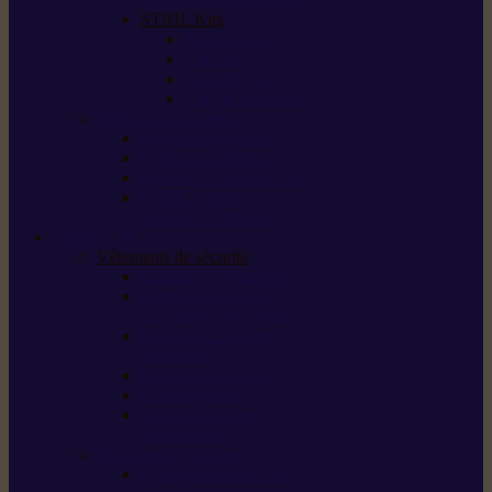
STIHL Kits
Service Kits
Cut Kits
Upgrade Kits
Care & Clean Kits
Batteries et chargeurs
Système de batterie AS
Système de batterie AP
Système de batterie AK
STIHL connected /
solutions connectées
Sécurité
Vêtements de sécurité
Lunettes de protection
Protection auditive,
du visage et de la tête
Bottes et chaussures
de sécurité
Pantalons de travail
Gants de travail
T-shirts et vestes
de protection
Directives et normes
Fiches de données de