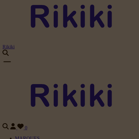
Rikiki
0
MARQUES