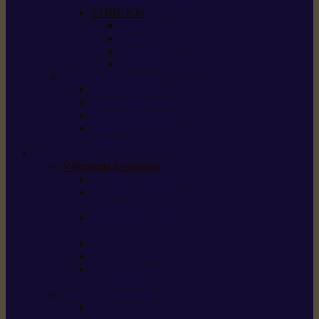
STIHL Kits
Service Kits
Cut Kits
Upgrade Kits
Care & Clean Kits
Batteries et chargeurs
Système de batterie AS
Système de batterie AP
Système de batterie AK
STIHL connected /
solutions connectées
Sécurité
Vêtements de sécurité
Lunettes de protection
Protection auditive,
du visage et de la tête
Bottes et chaussures
de sécurité
Pantalons de travail
Gants de travail
T-shirts et vestes
de protection
Directives et normes
Fiches de données de