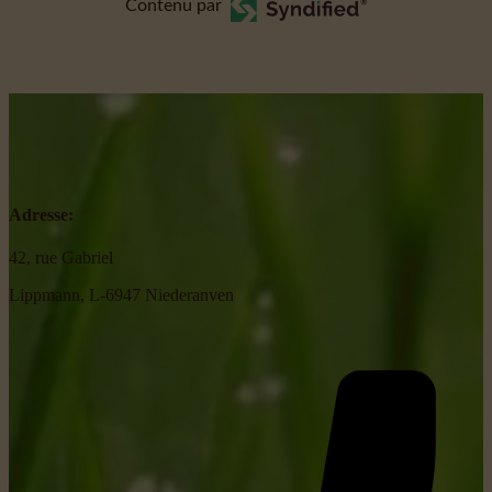
Contenu par
Adresse:
42, rue Gabriel
Lippmann, L-6947 Niederanven