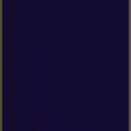
X5 Gen 2
X7 Gen 2
X7 Plus Gen 2
X9
X9 Plus
SILKY
Haches
Lames et pièces
Scies à perche
Scies fixes
Scies pliantes
FELCO
Sécateurs
Sécateur électrique portable
Scies à tirer
Outils de jardin
Outils de cuisine
Couteaux pour le greffage et la taille
Édition spéciale
ACCESSOIRES
Accessoires pour
Tronçonneuses
Taille-haies /
taille-haies sur perche
Coupe-bordures / coupes-herbes