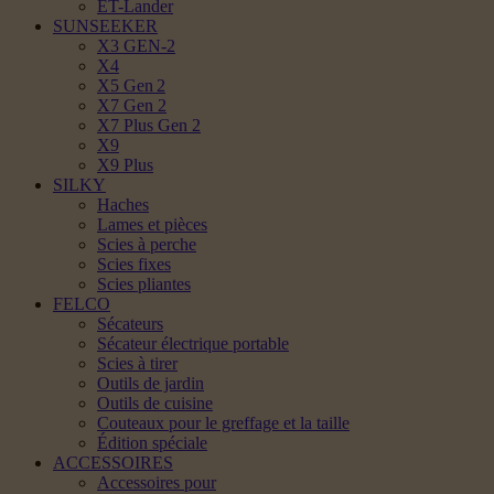
ET-Lander
SUNSEEKER
X3 GEN-2
X4
X5 Gen 2
X7 Gen 2
X7 Plus Gen 2
X9
X9 Plus
SILKY
Haches
Lames et pièces
Scies à perche
Scies fixes
Scies pliantes
FELCO
Sécateurs
Sécateur électrique portable
Scies à tirer
Outils de jardin
Outils de cuisine
Couteaux pour le greffage et la taille
Édition spéciale
ACCESSOIRES
Accessoires pour