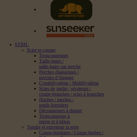
STIHL
Scier et couper
Tronçonneuses
Taille-haies /
taille-haies sur perche
Perches élagueuses /
perches d’élagage
CombiSystème / MultiSystème
Scies de jardin / sécateurs /
coupe-branches / scies à branches
Haches / merlins /
outils forestiers
Découpeuses à disque
Tronçonneuse à
pierre et à béton
Tondre et entretenir la terre
Coupe-bordures / Coupe-herbes /