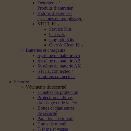
Détergents /
Produits d’entretien
Bidons d’essence /
systèmes de remplissage
STIHL Kits
Service Kits
Cut Kits
Upgrade Kits
Care & Clean Kits
Batteries et chargeurs
Système de batterie AS
Système de batterie AP
Système de batterie AK
STIHL connected /
solutions connectées
Sécurité
Vêtements de sécurité
Lunettes de protection
Protection auditive,
du visage et de la tête
Bottes et chaussures
de sécurité
Pantalons de travail
Gants de travail
T-shirts et vestes