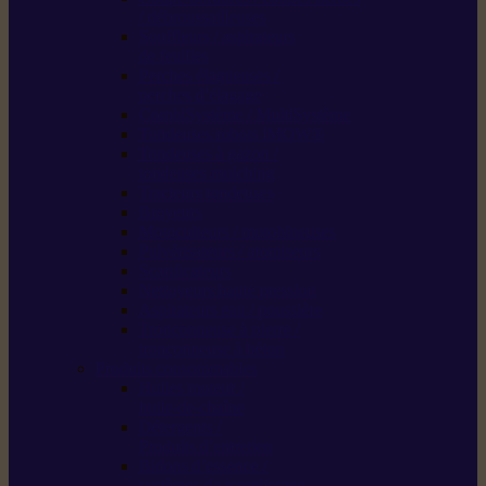
/ débroussailleuses
Souffleurs / aspirateurs
de feuilles
Perches élagueuses /
perches d’élagage
CombiSystème / MultiSystème
Tondeuses robots iMOW®
Tondeuses à gazon /
tondeuses mulching
Tracteurs tondeuses
Broyeurs
Motoculteurs / motobineuses
Pulvérisateurs / atomiseurs
Scarificateurs
Nettoyeurs haute pression
Aspirateurs eau / poussière
Tronçonneuse à pierre /
tronçonneuse à béton
Produits consommables
Huiles moteur /
huile-de-chaîne
Détergents /
Produits d’entretien
Bidons d’essence /
systèmes de remplissage