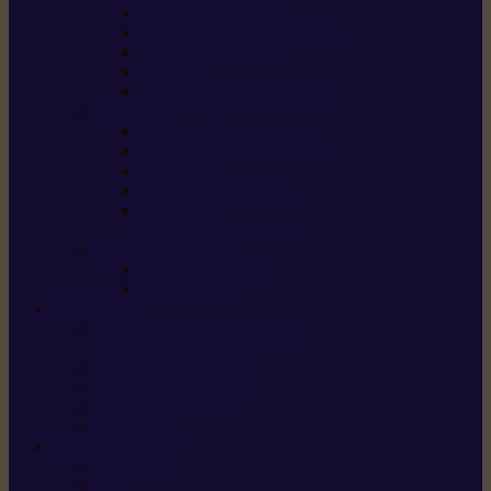
Scarificateurs
Motoculteurs / motobineuses
Tracteurs tondeuses
Tarières
Atomiseurs / pulvérisateurs
Nettoyer
Nettoyeurs haute pression
Aspirateurs eau / poussière
Balayeuses
Broyeurs de végétaux
Souffleurs /
Aspirateurs de feuilles
Approvisionnement
Gestion d’énergie
Pompes à eau
ETESIA
Machine à brosser et scarifier
les mauvaises herbes
Tondeuses tout-terrain
Tondeuses autoportées
Tondeuses à gazon
ET-Lander
SUNSEEKER
X3 GEN-2
X4