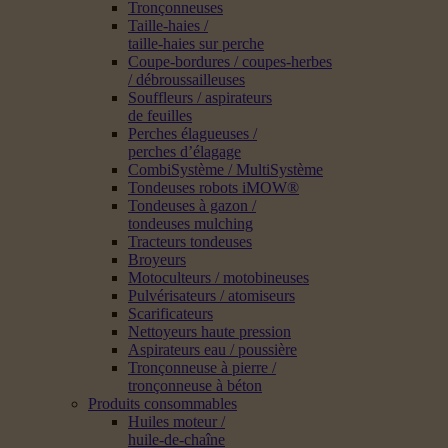
Tronçonneuses
Taille-haies /
taille-haies sur perche
Coupe-bordures / coupes-herbes
/ débroussailleuses
Souffleurs / aspirateurs
de feuilles
Perches élagueuses /
perches d’élagage
CombiSystème / MultiSystème
Tondeuses robots iMOW®
Tondeuses à gazon /
tondeuses mulching
Tracteurs tondeuses
Broyeurs
Motoculteurs / motobineuses
Pulvérisateurs / atomiseurs
Scarificateurs
Nettoyeurs haute pression
Aspirateurs eau / poussière
Tronçonneuse à pierre /
tronçonneuse à béton
Produits consommables
Huiles moteur /
huile-de-chaîne