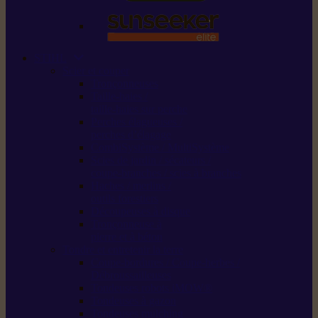
STIHL
Scier et couper
Tronçonneuses
Taille-haies /
taille-haies sur perche
Perches élagueuses /
perches d’élagage
CombiSystème / MultiSystème
Scies de jardin / sécateurs /
coupe-branches / scies à branches
Haches / merlins /
outils forestiers
Découpeuses à disque
Tronçonneuse à
pierre et à béton
Tondre et entretenir la terre
Coupe-bordures / Coupe-herbes /
Débroussailleuses
Tondeuses robots iMOW®
Tondeuses à gazon
Tondeuses mulching