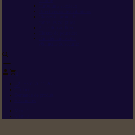
sécurité
Carburants spéciaux
Directives sur les vibrations
Classes de protection
contre les coupures
Protection auditive
Classes de poussière
Caractéristiques des
vêtements de sécurité
0
+352 26 15 26
Contact
Demande de produit
Ressources
Menu 1
Menu 2