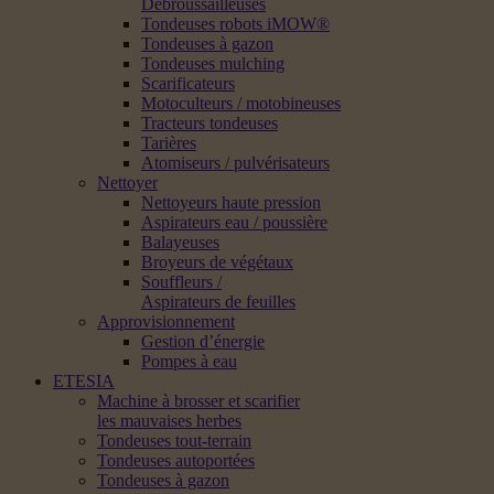
Débroussailleuses
Tondeuses robots iMOW®
Tondeuses à gazon
Tondeuses mulching
Scarificateurs
Motoculteurs / motobineuses
Tracteurs tondeuses
Tarières
Atomiseurs / pulvérisateurs
Nettoyer
Nettoyeurs haute pression
Aspirateurs eau / poussière
Balayeuses
Broyeurs de végétaux
Souffleurs /
Aspirateurs de feuilles
Approvisionnement
Gestion d’énergie
Pompes à eau
ETESIA
Machine à brosser et scarifier
les mauvaises herbes
Tondeuses tout-terrain
Tondeuses autoportées
Tondeuses à gazon