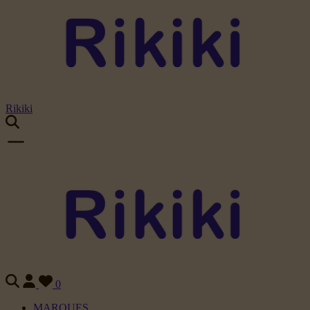
Rikiki
0
MARQUES