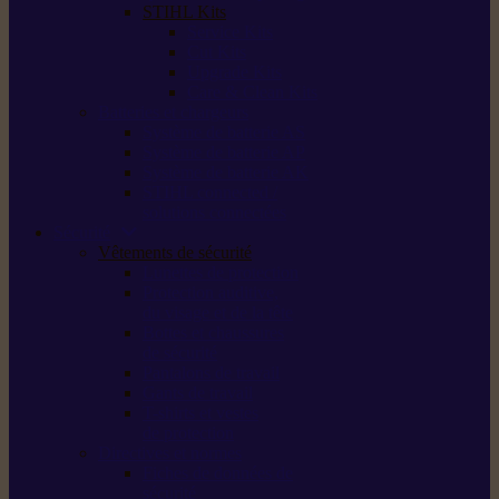
STIHL Kits
Service Kits
Cut Kits
Upgrade Kits
Care & Clean Kits
Batteries et chargeurs
Système de batterie AS
Système de batterie AP
Système de batterie AK
STIHL connected /
solutions connectées
Sécurité
Vêtements de sécurité
Lunettes de protection
Protection auditive,
du visage et de la tête
Bottes et chaussures
de sécurité
Pantalons de travail
Gants de travail
T-shirts et vestes
de protection
Directives et normes
Fiches de données de
sécurité