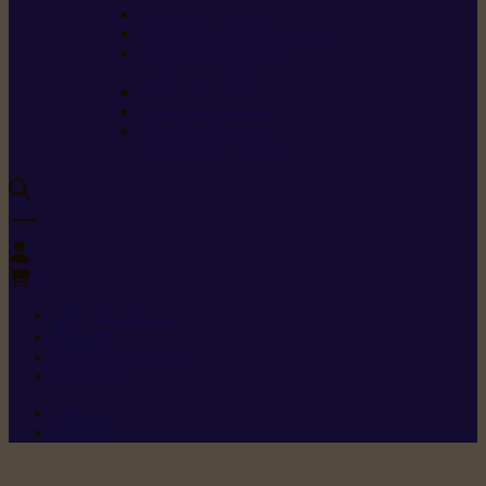
Carburants spéciaux
Directives sur les vibrations
Classes de protection
contre les coupures
Protection auditive
Classes de poussière
Caractéristiques des
vêtements de sécurité
0
+352 26 15 26
Contact
Demande de produit
Ressources
Menu 1
Menu 2