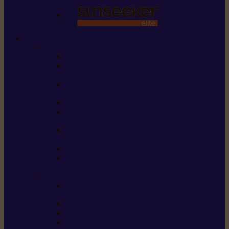
STIHL
Scier et couper
Tronçonneuses
Taille-haies /
taille-haies sur perche
Perches élagueuses /
perches d’élagage
CombiSystème / MultiSystème
Scies de jardin / sécateurs /
coupe-branches / scies à branches
Haches / merlins /
outils forestiers
Découpeuses à disque
Tronçonneuse à
pierre et à béton
Tondre et entretenir la terre
Coupe-bordures / Coupe-herbes /
Débroussailleuses
Tondeuses robots iMOW®
Tondeuses à gazon
Tondeuses mulching