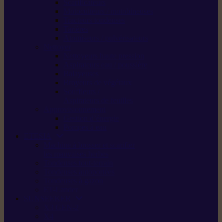
Scarificateurs
Motoculteurs / motobineuses
Tracteurs tondeuses
Tarières
Atomiseurs / pulvérisateurs
Nettoyer
Nettoyeurs haute pression
Aspirateurs eau / poussière
Balayeuses
Broyeurs de végétaux
Souffleurs /
Aspirateurs de feuilles
Approvisionnement
Gestion d’énergie
Pompes à eau
ETESIA
Machine à brosser et scarifier
les mauvaises herbes
Tondeuses tout-terrain
Tondeuses autoportées
Tondeuses à gazon
ET-Lander
SUNSEEKER
X3 GEN-2
X4