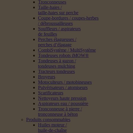
Tronçonneuses
Taille-haies /
taille-haies sur perche
Coupe-bordures / coupes-herbes
/ débroussailleuses
Souffleurs / aspirateurs
de feuilles
Perches élagueuses /
perches d’élagage
CombiSystème / MultiSystème
Tondeuses robots iMOW®
Tondeuses à gazon /
tondeuses mulching
Tracteurs tondeuses
Broyeurs
Motoculteurs / motobineuses
Pulvérisateurs / atomiseurs
Scarificateurs
Nettoyeurs haute pression
Aspirateurs eau / poussière
Tronçonneuse à pierre /
tronçonneuse à béton
Produits consommables
Huiles moteur /
huile-de-chaîne