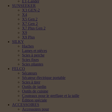
ET-Lander
SUNSEEKER
X3 GEN-2
X4
X5 Gen 2
X7 Gen 2
X7 Plus Gen 2
X9
X9 Plus
SILKY
Haches
Lames et pièces
Scies à perche
Scies fixes
Scies pliantes
FELCO
Sécateurs
Sécateur électrique portable
Scies à tirer
Outils de jardin
Outils de cuisine
Couteaux pour le greffage et la taille
Édition spéciale
ACCESSOIRES
Accessoires pour