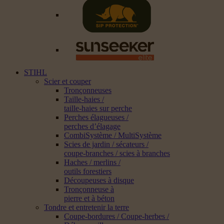
STIHL
Scier et couper
Tronçonneuses
Taille-haies /
taille-haies sur perche
Perches élagueuses /
perches d’élagage
CombiSystème / MultiSystème
Scies de jardin / sécateurs /
coupe-branches / scies à branches
Haches / merlins /
outils forestiers
Découpeuses à disque
Tronçonneuse à
pierre et à béton
Tondre et entretenir la terre
Coupe-bordures / Coupe-herbes /