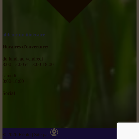
obtenir un itinéraire
Horaires d'ouverture:
du lundi au vendredi
8:00-12:00 et 13:00-18:00
________
samedi
8:00-18:00
Social
© 2026 Rikiki
|
Site par