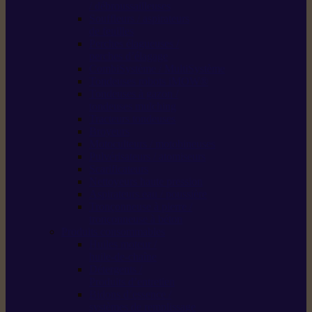
/ débroussailleuses
Souffleurs / aspirateurs
de feuilles
Perches élagueuses /
perches d’élagage
CombiSystème / MultiSystème
Tondeuses robots iMOW®
Tondeuses à gazon /
tondeuses mulching
Tracteurs tondeuses
Broyeurs
Motoculteurs / motobineuses
Pulvérisateurs / atomiseurs
Scarificateurs
Nettoyeurs haute pression
Aspirateurs eau / poussière
Tronçonneuse à pierre /
tronçonneuse à béton
Produits consommables
Huiles moteur /
huile-de-chaîne
Détergents /
Produits d’entretien
Bidons d’essence /
systèmes de remplissage