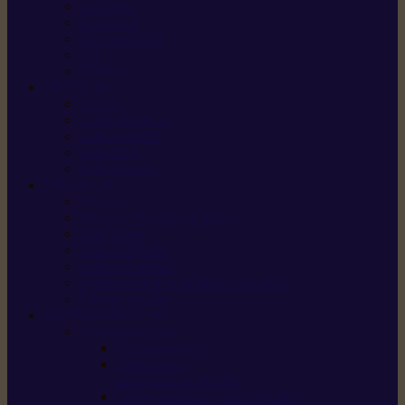
X5 Gen 2
X7 Gen 2
X7 Plus Gen 2
X9
X9 Plus
SILKY
Haches
Lames et pièces
Scies à perche
Scies fixes
Scies pliantes
FELCO
Sécateurs
Sécateur électrique portable
Scies à tirer
Outils de jardin
Outils de cuisine
Couteaux pour le greffage et la taille
Édition spéciale
ACCESSOIRES
Accessoires pour
Tronçonneuses
Taille-haies /
taille-haies sur perche
Coupe-bordures / coupes-herbes