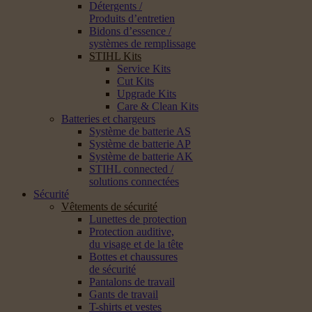
Détergents /
Produits d’entretien
Bidons d’essence /
systèmes de remplissage
STIHL Kits
Service Kits
Cut Kits
Upgrade Kits
Care & Clean Kits
Batteries et chargeurs
Système de batterie AS
Système de batterie AP
Système de batterie AK
STIHL connected /
solutions connectées
Sécurité
Vêtements de sécurité
Lunettes de protection
Protection auditive,
du visage et de la tête
Bottes et chaussures
de sécurité
Pantalons de travail
Gants de travail
T-shirts et vestes