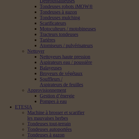
Débroussailleuses
Tondeuses robots iMOW®
Tondeuses à gazon
Tondeuses mulching
Scarificateurs
Motoculteurs / motobineuses
Tracteurs tondeuses
Tarières
Atomiseurs / pulvérisateurs
Nettoyer
Nettoyeurs haute pression
Aspirateurs eau / poussière
Balayeuses
Broyeurs de végétaux
Souffleurs /
Aspirateurs de feuilles
Approvisionnement
Gestion d’énergie
Pompes à eau
ETESIA
Machine à brosser et scarifier
les mauvaises herbes
Tondeuses tout-terrain
Tondeuses autoportées
Tondeuses à gazon