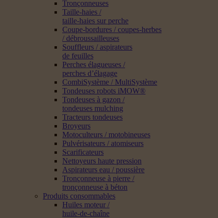
Tronçonneuses
Taille-haies /
taille-haies sur perche
Coupe-bordures / coupes-herbes
/ débroussailleuses
Souffleurs / aspirateurs
de feuilles
Perches élagueuses /
perches d’élagage
CombiSystème / MultiSystème
Tondeuses robots iMOW®
Tondeuses à gazon /
tondeuses mulching
Tracteurs tondeuses
Broyeurs
Motoculteurs / motobineuses
Pulvérisateurs / atomiseurs
Scarificateurs
Nettoyeurs haute pression
Aspirateurs eau / poussière
Tronçonneuse à pierre /
tronçonneuse à béton
Produits consommables
Huiles moteur /
huile-de-chaîne