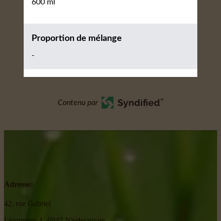
600 ml
Proportion de mélange
-
Contenu par
Adresse:
42, rue Gabriel
Lippmann, L-6947 Niederanven