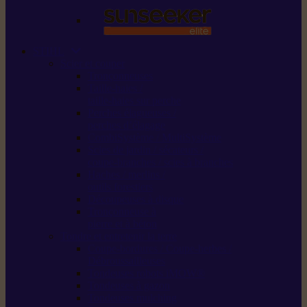
STIHL
Scier et couper
Tronçonneuses
Taille-haies /
taille-haies sur perche
Perches élagueuses /
perches d’élagage
CombiSystème / MultiSystème
Scies de jardin / sécateurs /
coupe-branches / scies à branches
Haches / merlins /
outils forestiers
Découpeuses à disque
Tronçonneuse à
pierre et à béton
Tondre et entretenir la terre
Coupe-bordures / Coupe-herbes /
Débroussailleuses
Tondeuses robots iMOW®
Tondeuses à gazon
Tondeuses mulching