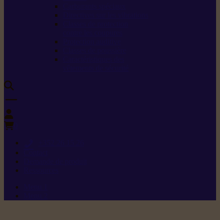
Carburants spéciaux
Directives sur les vibrations
Classes de protection
contre les coupures
Protection auditive
Classes de poussière
Caractéristiques des
vêtements de sécurité
0
+352 26 15 26
Contact
Demande de produit
Ressources
Menu 1
Menu 2