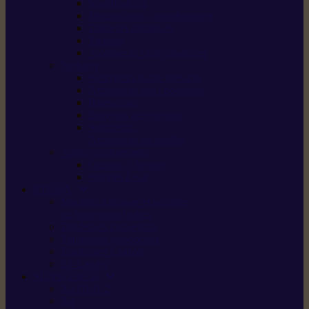
Scarificateurs
Motoculteurs / motobineuses
Tracteurs tondeuses
Tarières
Atomiseurs / pulvérisateurs
Nettoyer
Nettoyeurs haute pression
Aspirateurs eau / poussière
Balayeuses
Broyeurs de végétaux
Souffleurs /
Aspirateurs de feuilles
Approvisionnement
Gestion d’énergie
Pompes à eau
ETESIA
Machine à brosser et scarifier
les mauvaises herbes
Tondeuses tout-terrain
Tondeuses autoportées
Tondeuses à gazon
ET-Lander
SUNSEEKER
X3 GEN-2
X4