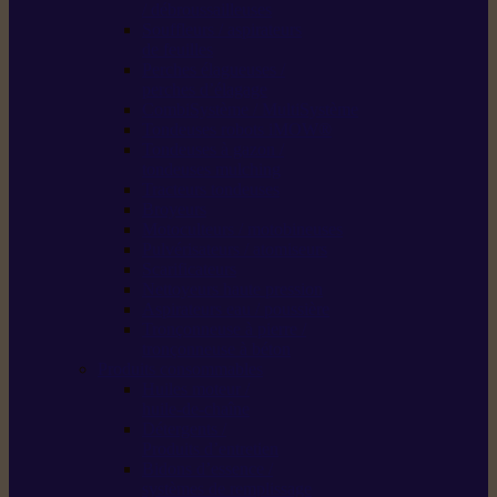
/ débroussailleuses
Souffleurs / aspirateurs
de feuilles
Perches élagueuses /
perches d’élagage
CombiSystème / MultiSystème
Tondeuses robots iMOW®
Tondeuses à gazon /
tondeuses mulching
Tracteurs tondeuses
Broyeurs
Motoculteurs / motobineuses
Pulvérisateurs / atomiseurs
Scarificateurs
Nettoyeurs haute pression
Aspirateurs eau / poussière
Tronçonneuse à pierre /
tronçonneuse à béton
Produits consommables
Huiles moteur /
huile-de-chaîne
Détergents /
Produits d’entretien
Bidons d’essence /
systèmes de remplissage