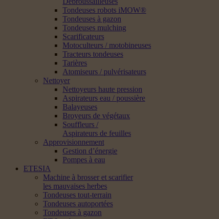
Débroussailleuses
Tondeuses robots iMOW®
Tondeuses à gazon
Tondeuses mulching
Scarificateurs
Motoculteurs / motobineuses
Tracteurs tondeuses
Tarières
Atomiseurs / pulvérisateurs
Nettoyer
Nettoyeurs haute pression
Aspirateurs eau / poussière
Balayeuses
Broyeurs de végétaux
Souffleurs /
Aspirateurs de feuilles
Approvisionnement
Gestion d’énergie
Pompes à eau
ETESIA
Machine à brosser et scarifier
les mauvaises herbes
Tondeuses tout-terrain
Tondeuses autoportées
Tondeuses à gazon