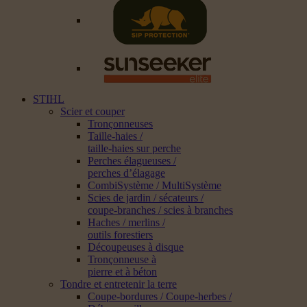
STIHL
Scier et couper
Tronçonneuses
Taille-haies /
taille-haies sur perche
Perches élagueuses /
perches d’élagage
CombiSystème / MultiSystème
Scies de jardin / sécateurs /
coupe-branches / scies à branches
Haches / merlins /
outils forestiers
Découpeuses à disque
Tronçonneuse à
pierre et à béton
Tondre et entretenir la terre
Coupe-bordures / Coupe-herbes /