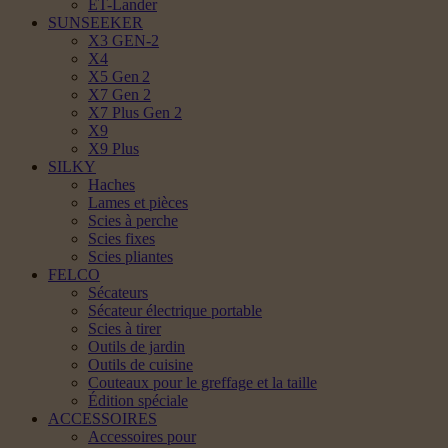
ET-Lander
SUNSEEKER
X3 GEN-2
X4
X5 Gen 2
X7 Gen 2
X7 Plus Gen 2
X9
X9 Plus
SILKY
Haches
Lames et pièces
Scies à perche
Scies fixes
Scies pliantes
FELCO
Sécateurs
Sécateur électrique portable
Scies à tirer
Outils de jardin
Outils de cuisine
Couteaux pour le greffage et la taille
Édition spéciale
ACCESSOIRES
Accessoires pour