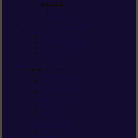
STIHL Kits
Service Kits
Cut Kits
Upgrade Kits
Care & Clean Kits
Batteries et chargeurs
Système de batterie AS
Système de batterie AP
Système de batterie AK
STIHL connected /
solutions connectées
Sécurité
Vêtements de sécurité
Lunettes de protection
Protection auditive,
du visage et de la tête
Bottes et chaussures
de sécurité
Pantalons de travail
Gants de travail
T-shirts et vestes
de protection
Directives et normes
Fiches de données de
sécurité