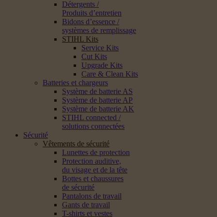
Détergents /
Produits d’entretien
Bidons d’essence /
systèmes de remplissage
STIHL Kits
Service Kits
Cut Kits
Upgrade Kits
Care & Clean Kits
Batteries et chargeurs
Système de batterie AS
Système de batterie AP
Système de batterie AK
STIHL connected /
solutions connectées
Sécurité
Vêtements de sécurité
Lunettes de protection
Protection auditive,
du visage et de la tête
Bottes et chaussures
de sécurité
Pantalons de travail
Gants de travail
T-shirts et vestes