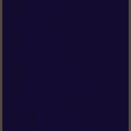
X5 Gen 2
X7 Gen 2
X7 Plus Gen 2
X9
X9 Plus
SILKY
Haches
Lames et pièces
Scies à perche
Scies fixes
Scies pliantes
FELCO
Sécateurs
Sécateur électrique portable
Scies à tirer
Outils de jardin
Outils de cuisine
Couteaux pour le greffage et la taille
Édition spéciale
ACCESSOIRES
Accessoires pour
Tronçonneuses
Taille-haies /
taille-haies sur perche
Coupe-bordures / coupes-herbes