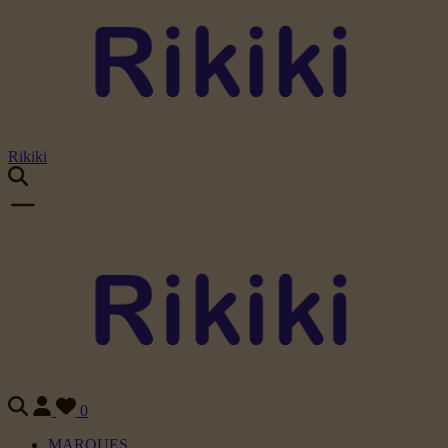
Rikiki
0
MARQUES