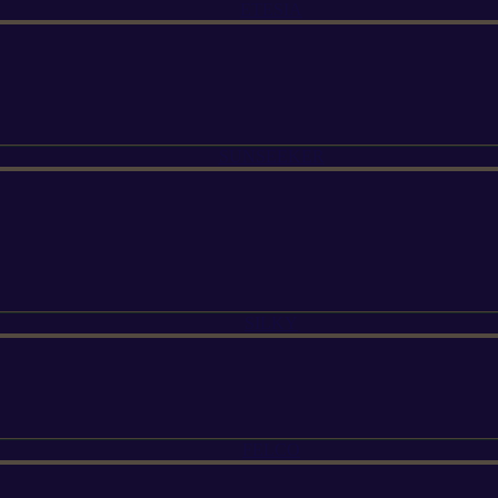
ETESIA
SUNSEEKER
SILKY
FELCO