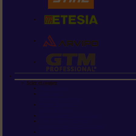
Scier et couper
Tronçonneuses
Taille-haies /
taille-haies sur perche
Perches élagueuses /
perches d’élagage
CombiSystème / MultiSystème
Scies de jardin / sécateurs /
coupe-branches / scies à branches
Haches / merlins /