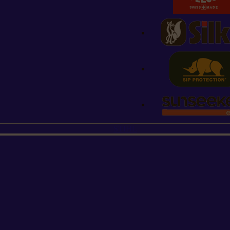
STIHL