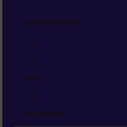
outils forestiers
Découpeuses à disque
Tronçonneuse à
pierre et à béton
Tondre et entretenir la terre
Coupe-bordures / Coupe-herbes /
Débroussailleuses
Tondeuses robots iMOW®
Tondeuses à gazon
Tondeuses mulching
Scarificateurs
Motoculteurs / motobineuses
Tracteurs tondeuses
Tarières
Atomiseurs / pulvérisateurs
Nettoyer
Nettoyeurs haute pression
Aspirateurs eau / poussière
Balayeuses
Broyeurs de végétaux
Souffleurs /
Aspirateurs de feuilles
Approvisionnement
Gestion d’énergie
Pompes à eau