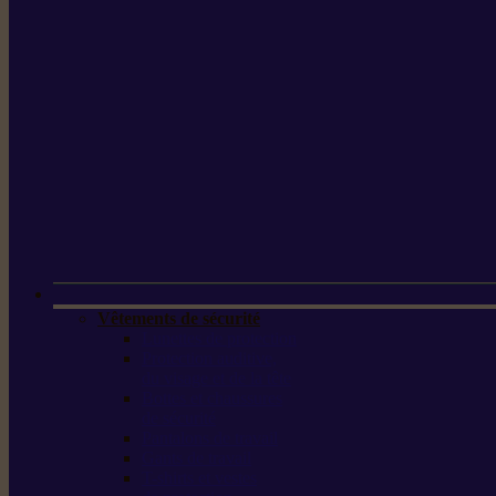
Vêtements de sécurité
Lunettes de protection
Protection auditive,
du visage et de la tête
Bottes et chaussures
de sécurité
Pantalons de travail
Gants de travail
T-shirts et vestes