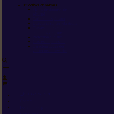
de protection
Directives et normes
Fiches de données de
sécurité
Carburants spéciaux
Directives sur les vibrations
Classes de protection
contre les coupures
Protection auditive
Classes de poussière
Caractéristiques des
vêtements de sécurité
0
+352 26 15 26
Contact
Demande de produit