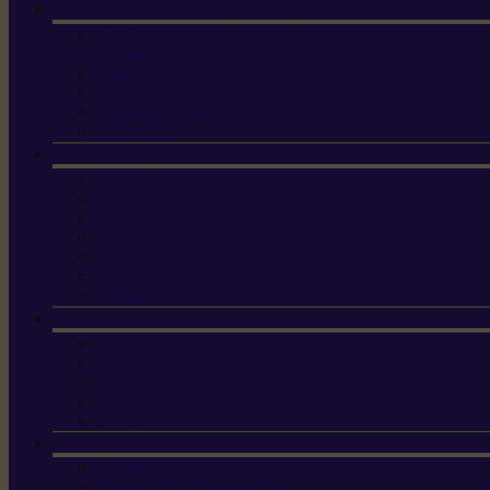
Machine à brosser et scarifier
les mauvaises herbes
Tondeuses tout-terrain
Tondeuses autoportées
Tondeuses à gazon
ET-Lander
X3 GEN-2
X4
X5 Gen 2
X7 Gen 2
X7 Plus Gen 2
X9
X9 Plus
Haches
Lames et pièces
Scies à perche
Scies fixes
Scies pliantes
Sécateurs
Sécateur électrique portable