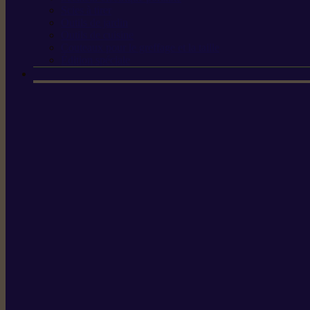
Scies à tirer
Outils de jardin
Outils de cuisine
Couteaux pour le greffage et la taille
Édition spéciale